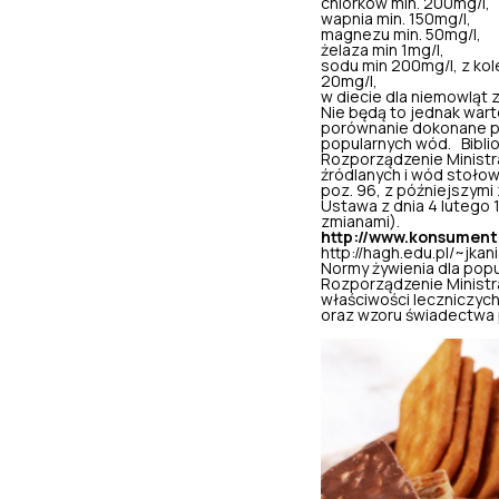
chlorków min. 200mg/l,
wapnia min. 150mg/l,
magnezu min. 50mg/l,
żelaza min 1mg/l,
sodu min 200mg/l, z kol
20mg/l,
w diecie dla niemowląt 
Nie będą to jednak war
porównanie dokonane pr
popularnych wód. Biblio
Rozporządzenie Ministra
źródlanych i wód stołowy
poz. 96, z późniejszymi
Ustawa z dnia 4 lutego 1
zmianami).
http://www.konsument
http://h
agh.edu.pl/~jkani
Normy żywienia dla popul
Rozporządzenie Ministra
właściwości leczniczych
oraz wzoru świadectwa 