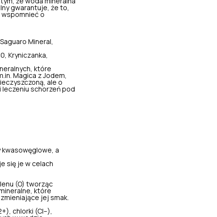
 tym, że woda mineralna
lny gwarantuje, że to,
ie wspomnieć o
 Saguaro Mineral,
0, Kryniczanka,
neralnych, które
m.in. Magica z Jodem,
ieczyszczoną, ale o
i leczeniu schorzeń pod
dy kwasowęglowe, a
e się je w celach
lenu (O) tworząc
 mineralne, które
zmieniające jej smak.
, chlorki (Cl–),