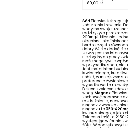
89,00 zł
Sód
Pierwiastek regulu
zaburzenia trawienia. D
wody ma swoje uzasadni
rodzi ryzyko przekrocze
200mg/l. Niemniej jedna
określana jako “niskos
bardzo często równocze
dobry. Warto dodać, że
ze względu na intensyw
niezbędny do pracy zwł
może negatywnie wpłynąć
w przypadku sodu, nie 
Jest materiałem budulc
krwionośnego, kurczliwo
nabiał, w mniejszym stop
preferencje żywieniowe 
wypadku warto rozważyć 
Dzienna zalecana dawka
wodą.
Magnez
Pierwias
zachować poprawne dzi
rozdrażnienie, nerwowo
magnez z wysokozmineral
magnezu to
350-420mg
kwasu solnego, a jako c
Zalecona ilość to 2150
występując w formie zwi
żółci. W początkowych s