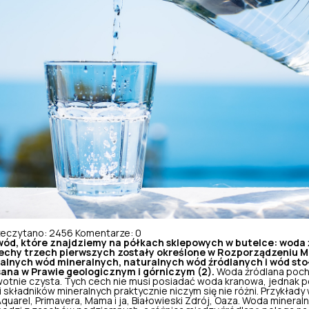
zeczytano: 2456
Komentarze: 0
ód, które znajdziemy na półkach sklepowych w butelce: woda 
Cechy trzech pierwszych zostały określone w Rozporządzeniu Mi
ralnych wód mineralnych, naturalnych wód źródlanych i wód sto
sana w Prawie geologicznym i górniczym (2).
Woda źródlana poch
wotnie czysta. Tych cech nie musi posiadać woda kranowa, jednak
 składników mineralnych praktycznie niczym się nie różni. Przykłady
Aquarel, Primavera, Mama i ja, Białowieski Zdrój, Oaza. Woda mineral