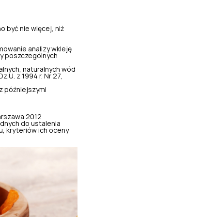
 być nie więcej, niż
owanie analizy wkleję
dy poszczególnych
alnych, naturalnych wód
.U. z 1994 r. Nr 27,
 z późniejszymi
 Warszawa 2012
ędnych do ustalenia
u, kryteriów ich oceny