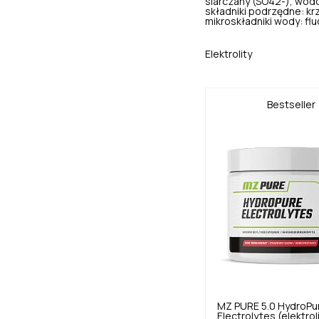
siarczany (SO42-), wo
składniki podrzędne: kr
mikroskładniki wody: fluo
Elektrolity
Bestseller
MZ PURE
5.0
HydroPu
Electrolytes (elektrol