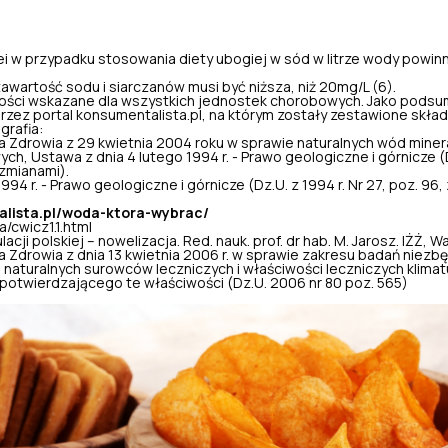
ei w przypadku stosowania diety ubogiej w sód w litrze wody powinno
zawartość sodu i siarczanów musi być niższa, niż 20mg/L (6).
tości wskazane dla wszystkich jednostek chorobowych. Jako podsum
zez portal konsumentalista.pl, na którym zostały zestawione skła
grafia:
 Zdrowia z 29 kwietnia 2004 roku w sprawie naturalnych wód miner
ch, Ustawa z dnia 4 lutego 1994 r. - Prawo geologiczne i górnicze (Dz
 zmianami).
994 r. - Prawo geologiczne i górnicze (Dz.U. z 1994 r. Nr 27, poz. 96,
alista.pl/woda-ktora-wybrac/
a/cwicz1.1.html
acji polskiej – nowelizacja. Red. nauk. prof. dr hab. M. Jarosz. IŻŻ,
 Zdrowia z dnia 13 kwietnia 2006 r. w sprawie zakresu badań niezb
 naturalnych surowców leczniczych i właściwości leczniczych klimat
potwierdzającego te właściwości (Dz.U. 2006 nr 80 poz. 565)