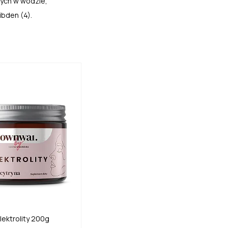
ych w wodzie,
ibden (4).
lektrolity 200g