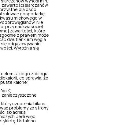
i siarczanów wynosi min.
 zawartości siarczanów
orzystne dla osób
ontrolować gospodarkę
ar kwasu mlekowego w
 wodorowęglanów. Nie
np. przy nadkwasocie).
omej zawartości, które
 zgodnie z prawem może
ycać dwutlenkiem węgla.
a się odgazowywanie
wości. Wyróżnia się
 celem takiego zabiegu
okalorii, co sprawia, że
uste kalorie”.
fan K)
ć zanieczyszczone
który uzupełnia bilans
rować problemy ze strony
ci składnika
iczych. Jeśli więc
tykietę. Ustalono