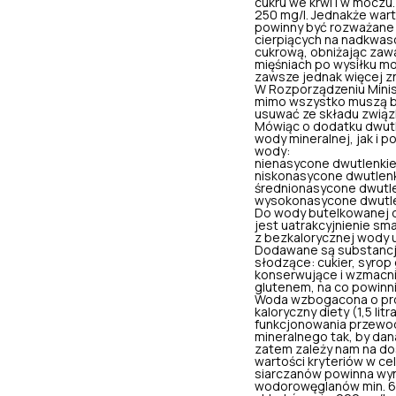
cukru we krwi i w moczu
250 mg/l. Jednakże war
powinny być rozważane 
cierpiących na nadkwas
cukrową, obniżając zaw
mięśniach po wysiłku m
zawsze jednak więcej zn
W Rozporządzeniu Minist
mimo wszystko muszą b
usuwać ze składu związk
Mówiąc o dodatku dwut
wody mineralnej, jak i 
wody:
nienasycone dwutlenki
niskonasycone dwutlenk
średnionasycone dwutle
wysokonasycone dwutle
Do wody butelkowanej d
jest uatrakcyjnienie sma
z bezkalorycznej wody u
Dodawane są substancj
słodzące: cukier, syrop
konserwujące i wzmacni
glutenem, na co powinni
Woda wzbogacona o prod
kaloryczny diety (1,5 l
funkcjonowania przewod
mineralnego tak, by dan
zatem zależy nam na do
wartości kryteriów w cel
siarczanów powinna wy
wodorowęglanów min. 6