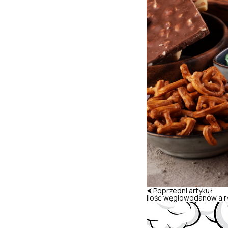
⮜ Poprzedni artykuł
Ilość węglowodanów a ry