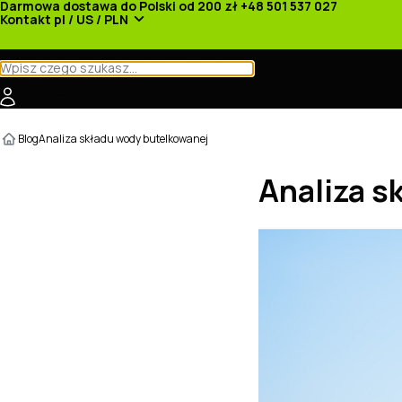
Darmowa dostawa do Polski od 200 zł
+48 501 537 027
Kontakt
pl / US / PLN
Kategorie
Producenci
Nowości
Promocje
Blog
Analiza składu wody butelkowanej
Analiza s