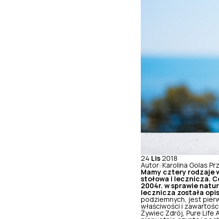
24
Lis
2018
Autor: Karolina Golas
Pr
Mamy cztery rodzaje w
stołowa i lecznicza. 
2004r. w sprawie natu
lecznicza została opi
podziemnych, jest pier
właściwości i zawartości
Żywiec Zdrój, Pure Life 