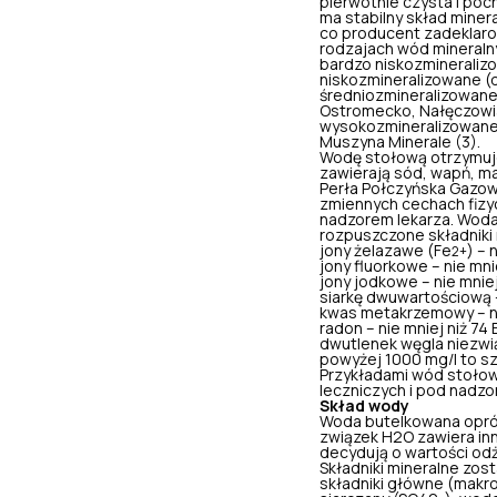
pierwotnie czysta i poc
ma stabilny skład miner
co producent zadeklarow
rodzajach wód mineralnyc
bardzo niskozmineraliz
niskozmineralizowane (do
średniozmineralizowane (
Ostromecko, Nałęczowia
wysokozmineralizowane (
Muszyna Minerale (3).
Wodę stołową otrzymuje
zawierają sód, wapń,
m
Perła Połczyńska Gazowa
zmiennych cechach fizyc
nadzorem lekarza. Woda
rozpuszczone składniki m
jony żelazawe (Fe
) – 
2+
jony fluorkowe – nie mni
jony jodkowe – nie mniej
siarkę dwuwartościową – 
kwas metakrzemowy – ni
radon – nie mniej niż 74
dwutlenek węgla niezwią
powyżej 1000 mg/l to s
Przykładami wód stołowy
leczniczych i pod nadzo
Skład wody
Woda butelkowana opróc
związek H2O zawiera inne
decydują o wartości od
Składniki mineralne zos
składniki główne (makro