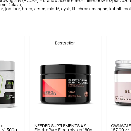
dorowęglany (HCO3–) – stanowiące 90- 99% minerałów rozpuszczon
zem, żelazo,
r, jod, bor, brom, arsen, miedź, cynk, lit, chrom, mangan, kobalt, mol
Bestseller
re
NEEDED SUPPLEMENTS
4.9
OWNWAI
E
ity) 300g
ElectroPure Electrolytes 180g
167,00 zł