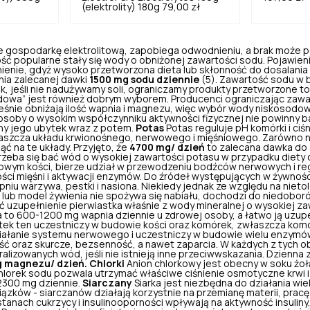
(elektrolity) 180g
79,00 zł
je gospodarkę
elektrolitową
, zapobiega odwodnieniu, a brak może
ość popularne stały się wody o obniżonej zawartości sodu. Pojawien
enie, gdyż wysoko przetworzona dieta lub skłonność do dosalania 
nia zalecanej dawki
1500 mg sodu dziennie
(5). Zawartość sodu w 
k, jeśli nie nadużywamy soli, ograniczamy produkty przetworzone to 
odowa” jest również dobrym wyborem. Producenci ograniczając zaw
śnie obniżają ilość wapnia i magnezu, więc wybór wody niskosodow
 osoby o wysokim współczynniku aktywności fizycznej nie powinny 
ny jego ubytek wraz z potem.
Potas
Potas reguluje pH komórki i ciś
aszcza układu krwionośnego, nerwowego i mięśniowego. Zarówno ni
 na te układy. Przyjęto, że
4700 mg/ dzień
to zalecana dawka do 
trzeba się bać wód o wysokiej zawartości potasu w przypadku diety
owym kości, bierze udział w przewodzeniu bodźców nerwowych i reg
ści mięśni i aktywacji enzymów. Do źródeł występujących w żywnośc
niu warzywa, pestki i nasiona. Niekiedy jednak ze względu na nietol
lub model żywienia nie spożywa się nabiału, dochodzi do niedobor
uzupełnienie pierwiastka właśnie z wody mineralnej o wysokiej za
 to 600-1200 mg wapnia dziennie u zdrowej osoby, a łatwo ją uzupe
tek ten uczestniczy w budowie kości oraz komórek, zwłaszcza kom
ałanie systemu nerwowego i uczestniczy w budowie wielu enzymó
ść oraz skurcze, bezsenność, a nawet zaparcia. W każdych z tych 
izowanych wód, jeśli nie istnieją inne przeciwwskazania. Dzienna
 magnezu/ dzień.
Chlorki
Anion chlorkowy jest obecny w soku żo
hlorek sodu pozwala utrzymać właściwe ciśnienie osmotyczne krwi 
-2300 mg dziennie.
Siarczany
Siarka jest niezbędna do działania wie
ązków - siarczanów działają korzystnie na przemianę materii, prac
tanach cukrzycy i insulinooporności wpływają na aktywność insuliny