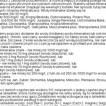
hodzi z zasobów podziemnych, a różnica między źródlaną polega na
alny o specyficznych korzyściach zdrowotnych. Stabilny skład minera
ał na etykiecie znajduje się wewnątrz butelki. Nie sposób tutaj n
h i stopniu mineralizacji. Wody mineralne dzielą się na:
owane (do 50 mg/l)
 500 mg/l): np. Kropla Beskidu, Dobrowianka, Polaris Plus,
od 500 do 1500 mg/l): Jurajska, Kinga Pienińska, Ustronianka Biała,
nka, Cisowianka, Staropolanka, Kropla Minerałów,
ponad 1500 mg/l): Galicjanka, Muszynianka plus, Staropolanka 200
my poprzez dodanie do wody źródlanej wody mineralnej lub soli mi
agnez
, chlorki, siarczany, wodorowęglany. Do takiej wody zaliczamy 
na, Szczawa. Z kolei woda lecznicza jest wodą podziemną, nie zan
znych i chemicznych co czyni ją narzędziem w profilaktyce zdrowia 
 taka zawiera:
ineralne stałe – nie mniej niż 1000 mg/l lub
nie mniej niż 10 mg żelaza/l (wody żelaziste), lub
ej niż 2 mg fluoru/l (wody fluorkowe), lub
 niż 1 mg jodu/l (wody jodkowe), lub
nie mniej niż 1 mg siarki/l (wody siarczkowe), lub
e mniej niż 70 mg krzemu/l (wody krzemowe), lub
 Bq/l (wody radonowe), lub
zany – nie mniej niż 250 mg/l, z tym że od 250 do 1000 mg/l to wo
zczawa.
ch są: Jan, Zuber, Słotwinka, Magdalena, Mieszko, Pieniawa. Stosuj
rem specjalisty.
z dwóch cząsteczek wodoru (H) związanych z jedną cząsteczką t
 składniki, które różnicują dostępne na rynku wody. Są to składniki
żywczej wody oraz gazy. Dodatkowo wodę wzbogaca się o składniki 
tały podzielone według trzech kategorii:
składniki wody): sód (Na+),
potas
(K+), wapń (Ca2+), magnez (Mg2+)