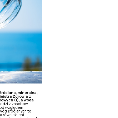
źródlana, mineralna,
nistra Zdrowia z
łowych (1), a woda
odzi z zasobów
 pod względem
 wód źródlanych to:
na również jest