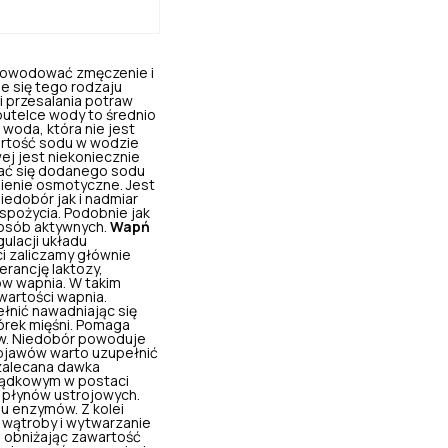
 powodować zmęczenie i
ie się tego rodzaju
i przesalania potraw
butelce wody to średnio
woda, która nie jest
artość sodu w wodzie
ej jest niekoniecznie
bać się dodanego sodu
nienie osmotyczne. Jest
edobór jak i nadmiar
spożycia. Podobnie jak
 osób aktywnych.
Wapń
ulacji układu
i zaliczamy głównie
erancję laktozy,
ów wapnia. W takim
wartości wapnia.
łnić nawadniając się
órek mięśni. Pomaga
w. Niedobór powoduje
objawów warto uzupełnić
 zalecana dawka
łądkowym w postaci
i płynów ustrojowych.
lu enzymów. Z kolei
ę wątroby i wytwarzanie
, obniżając zawartość