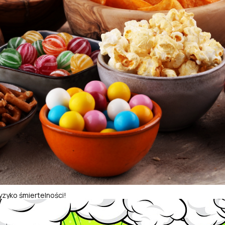
zyko śmiertelności!