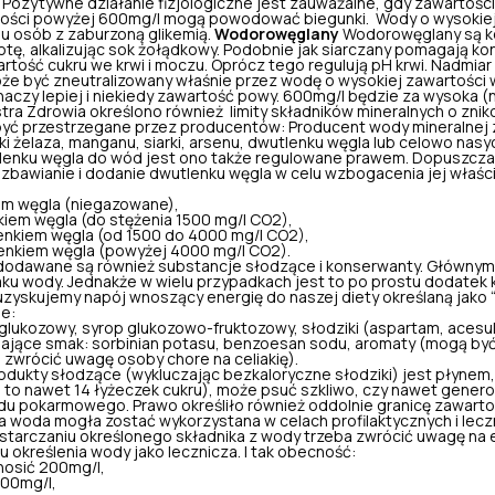
. Pozytywne działanie fizjologiczne jest zauważalne, gdy zawartośc
tości powyżej 600mg/l mogą powodować biegunki. Wody o wysokiej
u osób z zaburzoną glikemią.
Wodorowęglany
Wodorowęglany są k
otę, alkalizując sok żołądkowy. Podobnie jak siarczany pomagają k
artość cukru we krwi i moczu. Oprócz tego regulują pH krwi. Nadmi
oże być zneutralizowany właśnie przez wodę o wysokiej zawartości
aczy lepiej i niekiedy zawartość powy. 600mg/l będzie za wysoka (
ra Zdrowia określono również limity składników mineralnych o znik
yć przestrzegane przez producentów: Producent wody mineralnej
i żelaza, manganu, siarki, arsenu, dwutlenku węgla lub celowo nas
lenku węgla do wód jest ono także regulowane prawem. Dopuszcz
pozbawianie i dodanie dwutlenku węgla w celu wzbogacenia jej właści
em węgla (niegazowane),
iem węgla (do stężenia 1500 mg/l CO2),
nkiem węgla (od 1500 do 4000 mg/l CO2),
nkiem węgla (powyżej 4000 mg/l CO2).
odawane są również substancje słodzące i konserwanty. Głównym
ku wody. Jednakże w wielu przypadkach jest to po prostu dodatek kil
zyskujemy napój wnoszący energię do naszej diety określaną jako “p
e:
 glukozowy, syrop glukozowo-fruktozowy, słodziki (aspartam, acesul
ające smak: sorbinian potasu, benzoesan sodu, aromaty (mogą by
 zwrócić uwagę osoby chore na celiakię).
ukty słodzące (wykluczając bezkaloryczne słodziki) jest płynem, 
itra to nawet 14 łyżeczek cukru), może psuć szkliwo, czy nawet gene
u pokarmowego. Prawo określiło również oddolnie granicę zawartoś
a woda mogła zostać wykorzystana w celach profilaktycznych i leczn
starczaniu określonego składnika z wody trzeba zwrócić uwagę na e
u określenia wody jako lecznicza. I tak obecność:
nosić 200mg/l,
00mg/l,