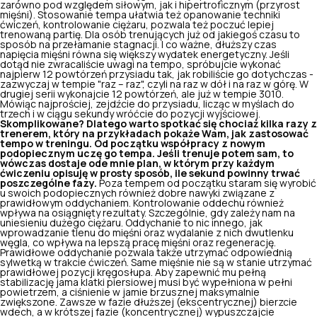
zarówno pod względem siłowym, jak i hipertroficznym (przyrost
mięśni). Stosowanie tempa ułatwia też opanowanie techniki
ćwiczeń, kontrolowanie ciężaru, pozwala też poczuć lepiej
trenowaną partię. Dla osób trenujących już od jakiegoś czasu to
sposób na przełamanie stagnacji. I co ważne, dłuższy czas
napięcia mięśni równa się większy wydatek energetyczny. Jeśli
dotąd nie zwracaliście uwagi na tempo, spróbujcie wykonać
najpierw 12 powtórzeń przysiadu tak, jak robiliście go dotychczas -
zazwyczaj w tempie "raz – raz", czyli na raz w dół i na raz w górę. W
drugiej serii wykonajcie 12 powtórzeń, ale już w tempie 3010.
Mówiąc najprościej, zejdźcie do przysiadu, licząc w myślach do
trzech i w ciągu sekundy wróćcie do pozycji wyjściowej.
Skomplikowane? Dlatego warto spotkać się chociaż kilka razy z
trenerem, który na przykładach pokaże Wam, jak zastosować
tempo w treningu. Od początku współpracy z nowym
podopiecznym uczę go tempa. Jeśli trenuje potem sam, to
wówczas dostaje ode mnie plan, w którym przy każdym
ćwiczeniu opisuję w prosty sposób, ile sekund powinny trwać
poszczególne fazy.
Poza tempem od początku staram się wyrobić
u swoich podopiecznych również dobre nawyki związane z
prawidłowym oddychaniem. Kontrolowanie oddechu również
wpływa na osiągnięty rezultaty. Szczególnie, gdy zależy nam na
uniesieniu dużego ciężaru. Oddychanie to nic innego, jak
wprowadzanie tlenu do mięśni oraz wydalanie z nich dwutlenku
węgla, co wpływa na lepszą pracę mięśni oraz regenerację.
Prawidłowe oddychanie pozwala także utrzymać odpowiednią
sylwetką w trakcie ćwiczeń. Same mięśnie nie są w stanie utrzymać
prawidłowej pozycji kręgosłupa. Aby zapewnić mu pełną
stabilizację jama klatki piersiowej musi być wypełniona w pełni
powietrzem, a ciśnienie w jamie brzusznej maksymalnie
zwiększone. Zawsze w fazie dłuższej (ekscentrycznej) bierzcie
wdech, a w krótszej fazie (koncentrycznej) wypuszczajcie