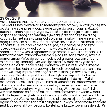
29
Gru
2018
Autor: Joanna Hasnik
Przeczytano: 172
Komentarze: 0
Dla wielu z nas Nowy Rok to moment przełomowy, w którym często
postanawiacie przewrócić swoje życie do góry nogami. Rzucić
palenie, zmienić pracę, wyprowadzić się do innego miasta, ale i
rozpocząć pracę nad własną sylwetką przechodząc na dietę i
kupując karnet na siłownię. Od stycznia na siłowni pewnie znów
będą tłumy, ale niestety, moje doświadczenia z ostatnich kilunastu
lat pokazują, że pod koniec miesiąca, najpóźniej na początku
lutego wszystko wróci do normy. Motywacja do zrzucenia
nadprogramowych kilogramów najczęściej trwa kilka tygodni. O ile
faktyczcie sami zdecydowaliście się coś ze sobą zrobić, a to nie
parner zmusił Was do schudnięcia pod groźbą rozstania (serio,
miałam taką klientkę). Nie widząc efektów bardzo szybko się
poddajecie i rzucacie dietę i karnet w kąt. Od razu chcielibyście
bowiem mieć ładnie zarysowany brzuch, przebiec maraton, a na
karnawałową imprezę wcisnąć się w sukienkę o dwa rozmiary
mniejszą. Niestety, jest to możliwe tylko w bajkach i kolorowych
pismach dla kobiet, które czasem wpadają mi do ręki. Tutaj
potrzeba czasu. Skoro przez kilka, kilkanaście lat pracowaliście nad
obecnym kształtem swojej sylwetki, w miesiąc nie dokonacie
cudów. Nie, w żadnym wypadku nie chcę Was zniechęcać, tylko
właśnie pomóc osiągnąć sukces. Postanowiłam bowiem w serii
kilku kolejnych artykułów podzielić się z Wami wskazówkami, które
sprawią, że Wasza redukcja będzie skuteczniejsza. Na pierwszy
ogień aspekty związane z treningiem siłowym, który moim zdaniem
jest kluczową aktywnością w kontekście kształtowania sylwetki.
W