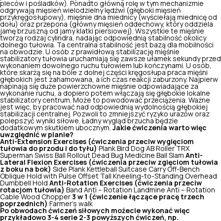
pleców i pośladków). Ponadto główną rolę w tym mechanizmie
odgrywają mięsień wielodzielny lędźwi (głęboki mięsień
przykręgosłupowy), mięśnie dna miednicy (wyściełają miednicę od
dołu) oraz przepona (główny mięsień oddechowy, który oddziela
jamę brzuszną od jamy klatki piersiowej). Wszystkie
te mięśnie
tworzą rodzaj cylindra, nadając odpowiednią stabilność
okolicy
dolnego tułowia. Ta centralna stabilność jest bazą dla mobilności
na obwodzie. U osób z prawidłową stabilizację mięśnie
stabilizatory tułowia uruchamiają się zawsze ułamek sekundy przed
wykonaniem dowolnego ruchu tułowiem lub kończynami. U osób,
które skarżą się na bóle z dolnej części kręgosłupa praca mięśni
głębokich jest zahamowana, a ich czas reakcji zaburzony. Najpierw
napinają się duże powierzchowne mięśnie odpowiadające za
wykonanie ruchu, a dopiero potem włączają się głębokie lokalne
stabilizatory centrum. Może to powodować przeciążenia. Ważne
jest więc, by pracować nad odpowiednią wydolnością głębokiej
stabilizacji centralnej. Pozwoli to zmniejszyć ryzyko urazów oraz
polepszyć wyniki siłowe. Ładny wygląd brzucha będzie
dodatkowym skutkiem ubocznym.
Jakie ćwiczenia warto więc
uwzględnić w planie?
Anti-Extension Exercises (ćwiczenia przeciw wygięciom
tułowia do przodu i do tyłu)
Plank Bird Dog AB Roller TRX
Superman Swiss Ball Rollout Dead Bug Medicine Ball Slam
Anti-
Lateral Flexion Exercises (ćwiczenia przeciw zgięciom tułowia
z boku na bok)
Side Plank Kettleball Suitcase Carry Off-Bench
Oblique Hold with Pulse Offset Tall Kneeling-to-Standing Overhead
Dumbbell Hold
Anti-Rotation Exercises (ćwiczenia przeciw
rotacjom tułowia)
Band Anti – Rotation Landmine Anti – Rotation
Cable Wood Chopper
3 w 1 (ćwiczenie łączące pracę trzech
poprzednich)
Farmer’s walk
Po obwodach ćwiczeń siłowych możecie wykonać więc
przykładowo 3-4 serie 2-3 powyższych ćwiczeń, np.