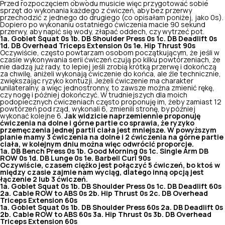
Przed rozpoczęciem obwodu musicie więc przygotować sobie
sprzęt do wykonania każdego z ćwiczeń, aby bez przerwy
przechodzić z jednego do drugiego (co opisałam poniżej, jako 0s).
Dopiero po wykonaniu ostatniego ćwiczenia macie 90 sekund
przerwy, aby napić się wody, złapać oddech, czy wytrzeć pot.
1a. Goblet Squat 0s
1b. DB Shoulder Press 0s
1c. DB Deadlift
0s
1d. DB Overhead Triceps Extension 0s
1e. Hip Thrust
90s
Oczywiście, często powtarzam osobom początkującym, że jeśli w
czasie wykonywania serii ćwiczeń czują po kilku powtórzeniach, że
nie dadzą już rady, to lepiej jeśli zrobią krótką przerwę i dokończą
za chwilę, aniżeli wykonają ćwiczenie do końca, ale źle technicznie,
zwiększając ryzyko kontuzji. Jeżeli ćwiczenie ma charakter
unilateralny, a więc jednostronny, to zawsze można zmienić rękę,
czy nogę i później dokończyć. W trudniejszych dla moich
podopiecznych ćwiczeniach często proponuję im, żeby zamiast 12
powtórzeń pod rząd, wykonali 6, zmienili stronę, by później
wykonać kolejne 6.
Jak widzicie naprzemiennie proponuję
ćwiczenia na dolne i górne partie co sprawia, że ryzyko
przemęczenia jednej partii ciała jest mniejsze. W powyższym
planie mamy 3 ćwiczenia na dolne i 2 ćwiczenia na górne partie
ciała, w kolejnym dniu można więc odwrócić proporcje.
1a. DB Bench Press 0s
1b. Good Morning 0s
1c. Single Arm DB
ROW 0s
1d. DB Lunge 0s
1e. Barbell Curl 90s
Oczywiście, czasem ciężko jest połączyć 5 ćwiczeń, bo ktoś w
między czasie zajmie nam wyciąg, dlatego inną opcją jest
łączenie 2 lub 3 ćwiczeń.
1a. Goblet Squat 0s
1b. DB Shoulder Press 0s
1c. DB Deadlift
60s
2a. Cable ROW to ABS 0s
2b. Hip Thrust
0s 2c.
DB Overhead
Triceps Extension 60s
1a. Goblet Squat 0s
1b. DB Shoulder Press 60s
2a. DB Deadlift
0s
2b. Cable ROW to ABS 60s
3a. Hip Thrust
0s 3b.
DB Overhead
Triceps Extension 60s