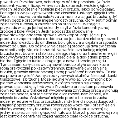
powietrze. Przykładowo, schodząc w dół do przysiadu (w fazie
ekscentrycznej) i licząc w myślach do czterech, weźcie głęboki
wdech. Jednocześnie napnijcie plecy i brzuch, lekko go wciągając.
Pomaga to zwiększyć wewnętrzne ciśnienie i uniknąć ugięcia torsu.
Warto zaznaczyć, że nie należy za za mocno wciągać brzucha, gdyż
wtedy będzie pracował mięsień prosty brzucha, który jest mocnym
zginaczem tułowia, a zależy nam na stabilizacji. Wstając z
przysiadu w ciągu jednej sekundy, czyli w fazie koncentrycznej
zróbcie z kolei wydech. Jeśli na początku stosowanie
prawidłowego oddechu sprawia Wam kłopot, odpuśćcie i po
prostu nie zapominajcie o oddechu, co jest bardzo niebezpieczne i
może doprowadzić do omdlenia, bólu głowy, a w ciężkim przypadku
nawet do udaru. Co później? Najczęściej proponuję dwa ćwiczenia
na stabilizację. Nie, nie brzuszki. Najważniejszą funkcją mięśni
brzucha jest bowiem stabilizacja kręgosłupa oraz transfer energii i
mocy wytwarzanej przed dolną część ciała, a dokładniej przez
biodra! Zgięcie to funkcja drugiego, a nawet trzeciego rzędu.
Tymczasem, cały czas widzę nawet bardzo otyłe osoby, które
robią praktycznie po każdym treningu izolowane ćwiczenia na
brzuch, głównie nieskończoną liczbą powtórzeń brzuszków. To nie
ma prawa przynieść żadnych pozytywnych skutków. Nie spali tkanki
tłuszczowej z brzucha. Może jedynie wywołać lub wzmocnić ból
pleców w odcinku lędźwiowym, z którym często się zmagają,
prowadząc siedzący tryb życia. Przeciwko brzuszkom przemawia
również fakt, iż w trakcie ich wykonywania zbyt dużą pracę wykonują
zginacze bioder, a przecież to nie o ich rozwój nam chodzi, a o
mięśnie brzucha. Wyizolować mięśnie proste i skośne brzucha
możemy jedynie w tzw. brzuszkach Jandy (nie dla początkujących).
Mięsień poprzeczny brzucha (tworzy pas wokół talii) oraz mięsień
skośny wewnętrzny brzucha (leży na mięśniu poprzecznym) są
jednymi z pięciu mięśni głębokich tułowia, których podstawową rolą
jest kontrola centralnej części naszego ciała (okolice brzucha,