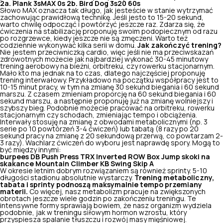
2a. Plank 3sMAX 0s
2b. Bird Dog 3s20 60s
Słowo MAX oznacza tak długo, jak jesteście w stanie wytrzymać
zachowując prawidłową technikę. Jeśli jesto to 15-20 sekund,
warto chwilę odpocząć i powtórzyć jeszcze raz. Zdarza się, że
ćwiczenia na stabilizację proponuję swoim podopiecznym od razu
po rozgrzewce, kiedy jeszcze nie są zmęczeni. Warto też
codziennie wykonywać kilka serii w domu.
Jak zakończyć trening?
Nie jestem przeciwniczką cardio, więc jeśli nie ma przeciwskazań
zdrowotnych możecie jak najbardziej wykonać 30-45 minutowy
trening aerobowy na bieżni, orbitreku, czy rowerku stacjonarnym.
Mało kto ma jednak na to czas, dlatego najczęściej proponuję
trening interwałowy. Przykładowo na początku współpracy jest to
10-15 minut pracy, w tym na zmianę 30 sekund biegania i 60 sekund
marszu. Z czasem zmieniam proporcję na 60 sekund biegania i 60
sekund marszu, a następnie proponuję już na zmianę wolniejszy i
szybszy bieg. Podobnie możecie pracować na orbitreku, rowerku
stacjonarnym czy schodach, zmieniając tempo i obciążenia.
Interwały stosuję na zmianę z obwodami metabolicznymi (np. 3
serie po 10 powtórzeń 3-4 ćwiczeń) lub tabatą (8 razy po 20
sekund pracy na zmianę z 20 sekundową przerwą, co powtarzam 2-
3 razy). Wachlarz ćwiczeń do wyboru jest naprawdę spory. Mogą to
być między innymi:
burpees
DB Push Press
TRX Inverted ROW
Box Jump
skoki na
skakance
Mountain Climber KB Swing Skip A
W okresie letnim dobrym rozwiązaniem są również sprinty. 5-10
długości stadionu absolutnie wystarczy.
Trening metaboliczny,
tabata i sprinty podnoszą maksymalnie tempo przemiany
materii.
Co więcej, nasz metabolizm pracuje na zwiększonych
obrotach jeszcze wiele godzin po zakończeniu treningu. Te
intensywne formy sprawiają bowiem, że nasz organizm wydziela
podobnie, jak w treningu siłowym hormon wzrostu, który
przyspiesza spalanie tłuszczu i rozwój masy mięśniowej.