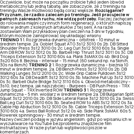
Oczywiście, być może na początku zrobicie tylko jeden obwód
metaboliczny lub jedną tabatę, ale zobaczycie, że z treningu na
treningu Wasze możliwości będą coraz większe.
Rozciąganie?
Przyznam, że rzadko zalecam po treningu. Jeśli pracujecie w
pełnych zakresach ruchu, nie widzę potrzeby.
Raczej zachęcam
do rolowania mięśni czy innych form regeneracji, o których napiszę
Wam w jednym z kolejnych artykułów z tej serii. A na razie
zostawiam Wam przykładowy plan ćwiczeń na 3 dni w tygodniu,
którym możecie zainspirować się układając własny.
TRENING 1
1. Rozgrzewka dynamiczna – orbitrek - 10 minut w
średnim tempie. 2a. Goblet Squat ATG 3s12 3010 0s 2b. DB Sitted
Shoulder Press 3s12 3010 0s 2c. Leg Curl 3s12 3010 60s 3a. Single
Arm DB ROW 3s12 3012 0s 3b. Barbell Hip Thrust 3s12 3011 0s 3c. DB
Triceps Extension 3s12 3010 60s 4a. Plank 3sMAX 0s 4b. Bird Dog
3s20 60s 8. Bieżnia – interwał – 15 minut (60 sekund np. na 5km/h,
30s na 8km/h)
TRENING 2
1. Rozgrzewka dynamiczna – bieżnia 10
minut w średnim tempie. 2a. DB Bench Press 3s12 3010 0s 2b. DB
Walking Lunges 3s12 2010 0s 2c. Wide Grip Cable Pulldown 3s12
3012 60s 3a. DB Deadlift 3s12 3010 0s 3b. Machine Pull Up 3s12 3010
0s 3c. Barbell Glute Bridge 3s12 3110 60s 4. Obwód metaboliczny –
3s10, bez tempa, jak najszybciej: - Burpees - DB Push Press - TRX
Jump Squat - TRX Inverted ROW
TRENING 3
1. Rozgrzewka
dynamiczna – 5 min. wioślarz w średnim tempie 2a. DB Bulgarian Split
Squat 3s12 2010 0s 2b. DB Side Lateral Raise 3s12 3010 0s 2a. Swiss
Ball Leg Curl 3s12 3010 60s 3b. Seated ROW to ABS 3s12 3012 0s 3a.
Cable Hip Abduction 3s12 3010 0s 3b. Cable Triceps Extension 3s12
3010 60s 4a. Swiss Ball Rollout 3s12 0s 4b. Side Plank 3sMAX 60s 5.
Rowerek spinningowy - 30 minut w średnim tempie.
Nazwy ćwiczeń podaję w języku angielskim, gdyż po wpisaniu ich w
wyszukiwarce na YouTube bezproblemu znajdziecie film
instruktażowy. W razie pytań lub wątpliwości piszcie w
komentarzach.