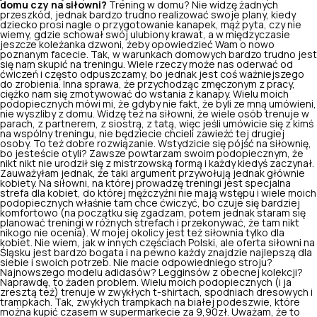
domu czy na siłowni?
Trening w domu? Nie widzę żadnych
przeszkód, jednak bardzo trudno realizować swoje plany, kiedy
dziecko prosi nagle o przygotowanie kanapek, mąż pyta, czy nie
wiemy, gdzie schował swój ulubiony krawat, a w międzyczasie
jeszcze koleżanka dzwoni, żeby opowiedzieć Wam o nowo
poznanym facecie. Tak, w warunkach domowych bardzo trudno jest
się nam skupić na treningu. Wiele rzeczy może nas oderwać od
ćwiczeń i często odpuszczamy, bo jednak jest coś ważniejszego
do zrobienia. Inna sprawa, że przychodząc zmęczonym z pracy,
ciężko nam się zmotywować do wstania z kanapy. Wielu moich
podopiecznych mówi mi, że gdyby nie fakt, że byli ze mną umówieni,
nie wyszliby z domu. Widzę też na siłowni, że wiele osób trenuje w
parach, z partnerem, z siostrą, z tatą, więc jeśli umówicie się z kimś
na wspólny treningu, nie będziecie chcieli zawieźć tej drugiej
osoby. To też dobre rozwiązanie. Wstydzicie się pójść na siłownię,
bo jesteście otyli? Zawsze powtarzam swoim podopiecznym, że
nikt nikt nie urodził się z mistrzowską formą i każdy kiedyś zaczynał.
Zauważyłam jednak, że taki argument przywołują jednak głównie
kobiety. Na siłowni, na której prowadzę treningi jest specjalna
strefa dla kobiet, do której mężczyźni nie mają wstępu i wiele moich
podopiecznych właśnie tam chce ćwiczyć, bo czuje się bardziej
komfortowo (na początku się zgadzam, potem jednak staram się
planować treningi w różnych strefach i przekonywać, że tam nikt
nikogo nie ocenia). W mojej okolicy jest też siłownia tylko dla
kobiet. Nie wiem, jak w innych częściach Polski, ale oferta siłowni na
Śląsku jest bardzo bogata i na pewno każdy znajdzie najlepszą dla
siebie i swoich potrzeb. Nie macie odpowiedniego stroju?
Najnowszego modelu adidasów?
Legginsów z obecnej kolekcji?
Naprawdę, to żaden problem. Wielu moich podopiecznych (i ja
zresztą też) trenuje w zwykłych t-shirtach, spodniach dresowych i
trampkach. Tak, zwykłych trampkach na białej podeszwie, które
można kupić czasem w supermarkecie za 9,90zł. Uważam, że to