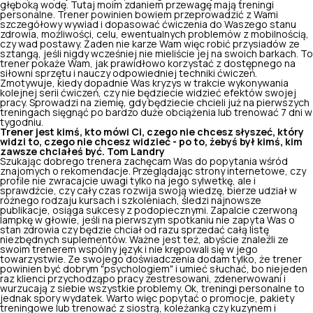
głęboką wodę. Tutaj moim zdaniem przewagę mają treningi
personalne. Trener powinien bowiem przeprowadzić z Wami
szczegółowy wywiad i dopasować ćwiczenia do Waszego stanu
zdrowia, możliwości, celu, ewentualnych problemów z mobilnością,
czy wad postawy. Żaden nie karze Wam więc robić przysiadów ze
sztangą, jeśli nigdy wcześniej nie mieliście jej na swoich barkach. To
trener pokaże Wam, jak prawidłowo korzystać z dostępnego na
siłowni sprzętu i nauczy odpowiedniej techniki ćwiczeń.
Zmotywuje, kiedy dopadnie Was kryzys w trakcie wykonywania
kolejnej serii ćwiczeń, czy nie będziecie widzieć efektów swojej
pracy. Sprowadzi na ziemię, gdy będziecie chcieli już na pierwszych
treningach sięgnąć po bardzo duże obciążenia lub trenować 7 dni w
tygodniu.
Trener jest kimś, kto mówi Ci, czego nie chcesz słyszeć, który
widzi to, czego nie chcesz widzieć - po to, żebyś był kimś, kim
zawsze chciałeś być.
Tom Landry
Szukając dobrego trenera zachęcam Was do popytania wśród
znajomych o rekomendacje. Przeglądając strony internetowe, czy
profile nie zwracajcie uwagi tylko na jego sylwetkę, ale i
sprawdźcie, czy cały czas rozwija swoją wiedzę, bierze udział w
różnego rodzaju kursach i szkoleniach, śledzi najnowsze
publikacje, osiąga sukcesy z podopiecznymi. Zapalcie czerwoną
lampkę w głowie, jeśli na pierwszym spotkaniu nie zapyta Was o
stan zdrowia czy będzie chciał od razu sprzedać całą listę
niezbędnych suplementów. Ważne jest też, abyście znaleźli ze
swoim trenerem wspólny język i nie krępowali się w jego
towarzystwie. Ze swojego doświadczenia dodam tylko, że trener
powinien być dobrym "psychologiem" i umieć słuchać, bo niejeden
raz klienci przychodząpo pracy zestresowani, zdenerwowani i
wurzucają z siebie wszystkie problemy. Ok, treningi personalne to
jednak spory wydatek. Warto więc popytać o promocje, pakiety
treningowe lub trenować z siostrą, koleżanką czy kuzynem i