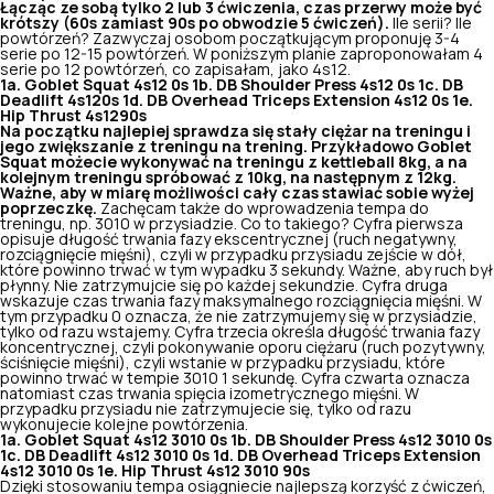
Łącząc ze sobą tylko 2 lub 3 ćwiczenia, czas przerwy może być
krótszy (60s zamiast 90s po obwodzie 5 ćwiczeń).
Ile serii? Ile
powtórzeń? Zazwyczaj osobom początkującym proponuję 3-4
serie po 12-15 powtórzeń. W poniższym planie zaproponowałam 4
serie po 12 powtórzeń, co zapisałam, jako 4s12.
1a. Goblet Squat 4s12 0s 1b. DB Shoulder Press 4s12 0s 1c. DB
Deadlift 4s120s 1d. DB Overhead Triceps Extension 4s12 0s 1e.
Hip Thrust 4s1290s
Na początku najlepiej sprawdza się stały ciężar na treningu i
jego zwiększanie z treningu na trening. Przykładowo Goblet
Squat możecie wykonywać na treningu z kettleball 8kg, a na
kolejnym treningu spróbować z 10kg, na następnym z 12kg.
Ważne, aby w miarę możliwości cały czas stawiać sobie wyżej
poprzeczkę.
Zachęcam także do wprowadzenia tempa do
treningu, np. 3010 w przysiadzie. Co to takiego? Cyfra pierwsza
opisuje długość trwania fazy ekscentrycznej (ruch negatywny,
rozciągnięcie mięśni), czyli w przypadku przysiadu zejście w dół,
które powinno trwać w tym wypadku 3 sekundy. Ważne, aby ruch był
płynny. Nie zatrzymujcie się po każdej sekundzie. Cyfra druga
wskazuje czas trwania fazy maksymalnego rozciągnięcia mięśni. W
tym przypadku 0 oznacza, że nie zatrzymujemy się w przysiadzie,
tylko od razu wstajemy. Cyfra trzecia określa długość trwania fazy
koncentrycznej, czyli pokonywanie oporu ciężaru (ruch pozytywny,
ściśnięcie mięśni), czyli wstanie w przypadku przysiadu, które
powinno trwać w tempie 3010 1 sekundę. Cyfra czwarta oznacza
natomiast czas trwania spięcia izometrycznego mięśni. W
przypadku przysiadu nie zatrzymujecie się, tylko od razu
wykonujecie kolejne powtórzenia.
1a. Goblet Squat 4s12 3010 0s 1b. DB Shoulder Press 4s12 3010 0s
1c. DB Deadlift 4s12 3010 0s 1d. DB Overhead Triceps Extension
4s12 3010 0s 1e. Hip Thrust 4s12 3010 90s
Dzięki stosowaniu tempa osiągniecie najlepszą korzyść z ćwiczeń,