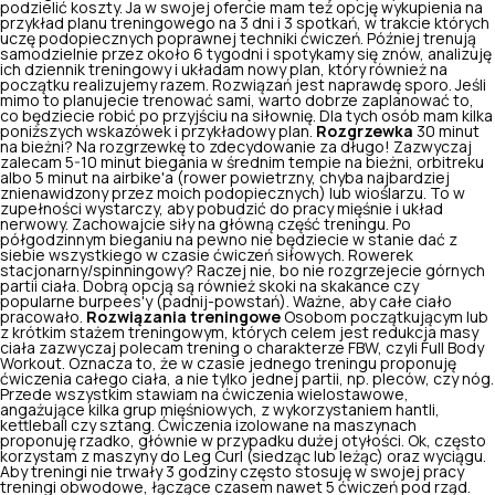
podzielić koszty. Ja w swojej ofercie mam też opcję wykupienia na
przykład planu treningowego na 3 dni i 3 spotkań, w trakcie których
uczę podopiecznych poprawnej techniki ćwiczeń. Później trenują
samodzielnie przez około 6 tygodni i spotykamy się znów, analizuję
ich dziennik treningowy i układam nowy plan, który również na
początku realizujemy razem. Rozwiązań jest naprawdę sporo. Jeśli
mimo to planujecie trenować sami, warto dobrze zaplanować to,
co będziecie robić po przyjściu na siłownię. Dla tych osób mam kilka
poniższych wskazówek i przykładowy plan.
Rozgrzewka
30 minut
na bieżni? Na rozgrzewkę to zdecydowanie za długo! Zazwyczaj
zalecam 5-10 minut biegania w średnim tempie na bieżni, orbitreku
albo 5 minut na airbike'a (rower powietrzny, chyba najbardziej
znienawidzony przez moich podopiecznych) lub wioślarzu. To w
zupełności wystarczy, aby
pobudzić do pracy mięśnie i układ
nerwowy
. Zachowajcie siły na główną część treningu. Po
półgodzinnym bieganiu na pewno nie będziecie w stanie dać z
siebie wszystkiego w czasie ćwiczeń siłowych. Rowerek
stacjonarny/spinningowy? Raczej nie, bo nie rozgrzejecie górnych
partii ciała. Dobrą opcją są również skoki na skakance czy
popularne burpees'y (padnij-powstań). Ważne, aby całe ciało
pracowało.
Rozwiązania treningowe
Osobom początkującym lub
z krótkim stażem treningowym, których celem jest redukcja masy
ciała zazwyczaj polecam trening o charakterze FBW, czyli Full Body
Workout. Oznacza to, że w czasie jednego treningu proponuję
ćwiczenia całego ciała, a nie tylko jednej partii, np. pleców, czy nóg.
Przede wszystkim stawiam na ćwiczenia wielostawowe,
angażujące kilka grup mięśniowych, z wykorzystaniem hantli,
kettleball czy sztang. Ćwiczenia izolowane na maszynach
proponuję rzadko, głównie w przypadku dużej otyłości. Ok, często
korzystam z maszyny do Leg Curl (siedząc lub leżąc) oraz wyciągu.
Aby treningi nie trwały 3 godziny często stosuję w swojej pracy
treningi obwodowe, łączące czasem nawet 5 ćwiczeń pod rząd.