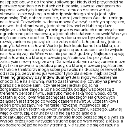
najlepsze obuwie do treningu siłowego i kiedy ktoś przychodzi na
pierwsze spotkanie w butach do biegania, zawsze zachęcam do
kupienia zwykłych trampek. Wbrew temu co czasem widzę,
siłownia to nie wybieg, a brak odpowiedniego stroju jest tylko
wymówką. Tak, dobrze myślicie, raczej zachęcam Was do treningu
na siłowni. Oczywiście, w domu można ćwiczyć z różnym sprzętem,
a nawet butelkami wody, jednak możliwości w klubie są dużo
większe. Układając plany treningowe w warunkach domowych mam
ograniczone pole manewru, a jednak chciałabym zapewnić Waszym
mięśniom nowe bodźce. Trening w domu może być więc dobrym
rozwiązaniem na początek, ale żeby robić stałe postępy, jednak
pomyślałabym o siłowni. Warto jednak kupić karnet do klubu, do
którego nie musicie dojeżdżać godzinę autobusem, bo to wyjście
na siłownię zajmie Wam w sumie ponad 3 godziny. Najlepszą opcją
jest siłownia, do której możecie pójść pieszo, bo przy okazji
zaliczycie niezłą rozgrzewkę. Dla wielu dobrym rozwiązaniem może
być także siłownia w pobliżu pracy, do której możecie pójść przed,
w trakcie (niektórzy mogą sobie pozwolić na dłuższą przerwę) lub
od razu po, żeby mieć już wieczór tylko dla siebie i najbliższych.
Trening grupowy czy indywidualny?
Jeśli nigdy wcześniej nie
chodziliście na siłownię, warto zastanawić się, czy aby na pewno
poradzicie sobie sami, czy nie lepiej jednak pójść na
zorganizowane zajęcia lub na początku podjąć współpracę z
trenerem personalnym. Jeśli tylko macie taką możliwośći, do tej
ostatniej opcji bym Was zachęcała. Dlaczego? Na grupowych
zajęciach jest z tego co widzę czasem nawet 30 uczestników i
jeden prowadzący. Nie ma takiej fizycznej możliwości, aby
skorygował on technikę wykonywania ćwiczeń u każdego. Łatwiej
więc o kontuzję, czy urazy. O ile nie są to zajęcia dla
początkujących, ich poziom trudności może okazać się dla Was za
wysoki, przez kolejny tydzień trudno będzie Wam wstać z łóżka, a
co dopiero pójść na kolejny trening. Nie rzucajcie się od razu na