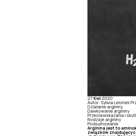
27
Kwi
2020
Autor: Sylwia Lelonek
Pr
Działanie argininy
Dawkowanie argininy
Przeciwwskazania i skut
Rodzaje argininy
Podsumowanie
Arginina jest to amin
związków znajdujących