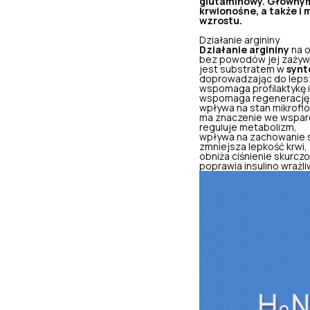
glutaminowy. Głównym 
krwionośne, a także i 
wzrostu.
Działanie argininy
Działanie argininy
na o
bez powodów jej zażywa
jest substratem w
synt
doprowadzając do lepsz
wspomaga profilaktykę i 
wspomaga regenerację 
wpływa na stan mikroflor
ma znaczenie we wspar
reguluje metabolizm,
wpływa na zachowanie s
zmniejsza lepkość krwi,
obniża ciśnienie skurcz
poprawia insulino wrażli