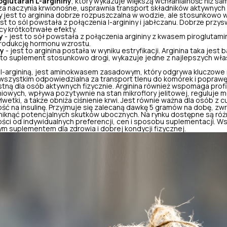
oglutaran L-argininy
, który wykazuje większą wchłanialność niż s
rza naczynia krwionośne, usprawnia transport składników aktywnych
y jest to arginina dobrze rozpuszczalna w wodzie, ale stosunkowo 
est to sól powstała z połączenia l-argininy i jabłczanu. Dobrze przys
cy krótkotrwałe efekty.
y
- jest to sół powstała z połączenia argininy z kwasem pirogluta
odukcję hormonu wzrostu.
ny
- jest to arginina postała w wyniku estryfikacji. Arginina taka jest b
 to suplement stosunkowo drogi, wykazuje jedne z najlepszych wła
ż l-argininą, jest aminokwasem zasadowym, który odgrywa kluczowe 
wszystkim odpowiedzialna za transport tlenu do komórek i poprawę
stną dla osób aktywnych fizycznie. Arginina również wspomaga profil
owych, wpływa pozytywnie na stan mikroflory jelitowej, reguluje 
wetki, a także obniża ciśnienie krwi. Jest równie ważna dla osób z cu
ość na insulinę. Przyjmuje się zalecaną dawkę 5 gramów na dobę, zw
 uniknąć potencjalnych skutków ubocznych. Na rynku dostępne są różn
ci od indywidualnych preferencji, cen i sposobu suplementacji. Ws
ym suplementem dla zdrowia i dobrej kondycji fizycznej.