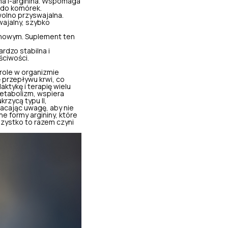
ama l-arginina. Wspomaga
 do komórek.
wolno przyswajalna.
wajalny, szybko
minowym. Suplement ten
ardzo stabilna i
ściwości.
role w organizmie
 przepływu krwi, co
aktykę i terapię wielu
metabolizm, wspiera
krzycą typu II,
racając uwagę, aby nie
e formy argininy, które
zystko to razem czyni