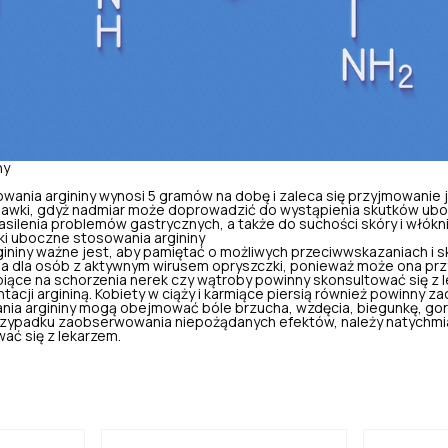
ny
ania argininy wynosi 5 gramów na dobę i zaleca się przyjmowanie je
awki, gdyż nadmiar może doprowadzić do wystąpienia skutków ubo
asilenia problemów gastrycznych, a także do suchości skóry i włókni
ki uboczne stosowania argininy
ininy ważne jest, aby pamiętać o możliwych przeciwwskazaniach i 
ana dla osób z aktywnym wirusem opryszczki, ponieważ może ona pr
iące na schorzenia nerek czy wątroby powinny skonsultować się z 
cji argininą. Kobiety w ciąży i karmiące piersią również powinny 
nia argininy mogą obejmować bóle brzucha, wzdęcia, biegunkę, go
przypadku zaobserwowania niepożądanych efektów, należy natychmi
ać się z lekarzem.