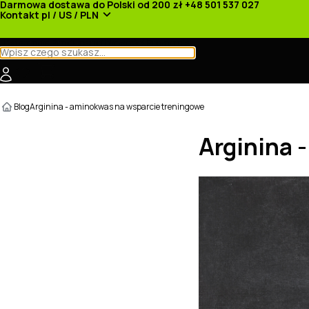
Darmowa dostawa do Polski od 200 zł
+48 501 537 027
Kontakt
pl / US / PLN
Kategorie
Producenci
Nowości
Promocje
Blog
Arginina - aminokwas na wsparcie treningowe
Arginina 