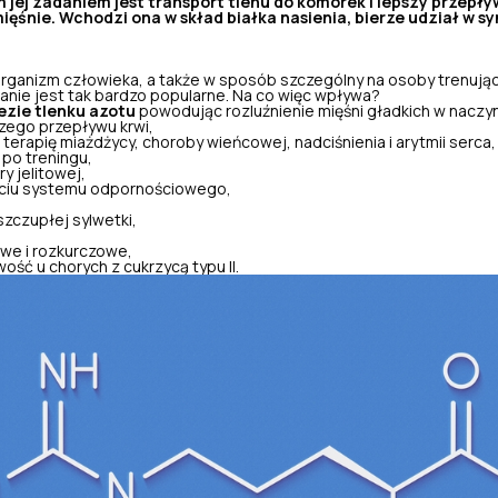
jej zadaniem jest transport tlenu do komórek i lepszy przepły
mięśnie. Wchodzi ona w skład białka nasienia, bierze udział w 
rganizm człowieka, a także w sposób szczególny na osoby trenujące
nie jest tak bardzo popularne. Na co więc wpływa?
ezie tlenku azotu
powodując rozluźnienie mięśni gładkich w naczy
ego przepływu krwi,
terapię miażdżycy, choroby wieńcowej, nadciśnienia i arytmii serca,
po treningu,
y jelitowej,
ciu systemu odpornościowego,
zczupłej sylwetki,
owe i rozkurczowe,
wość u chorych z cukrzycą typu II.