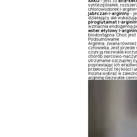
AAKG
- jest to
alfa-ket
syntezę białek, rozsze
chlorowodorek l-arginin
jabłczan l-argininy
- j
działający, ale wykazują
piroglutamat l-arginin
wzmacnia endogenną pr
ester etylowy l-argini
biodostępna. Choć jest
Podsumowanie
Arginina, zwana równie
człowieka. Jest przede 
czyni ją niezwykle korzy
chorób sercowo-naczyni
utrzymanie szczupłej syl
poprawiając ich wrażliw
przekroczyć tej ilości i
można wybrać w zależnoś
argininę niezwykle cenn