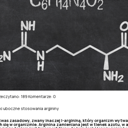
zeczytano: 189
Komentarze: 0
ki uboczne stosowania argininy
okwas zasadowy, zwany inaczej l-argininą, który organizm wytw
 się w organizmie. Arginina zamieniana jest w tlenek azotu, w