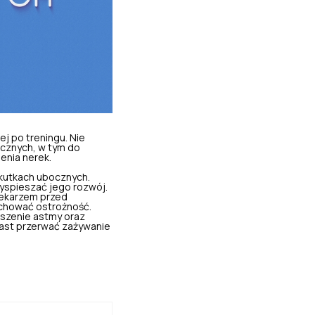
j po treningu. Nie
cznych, w tym do
enia nerek.
skutkach ubocznych.
zyspieszać jego rozwój.
lekarzem przed
zachować ostrożność.
rszenie astmy oraz
ast przerwać zażywanie