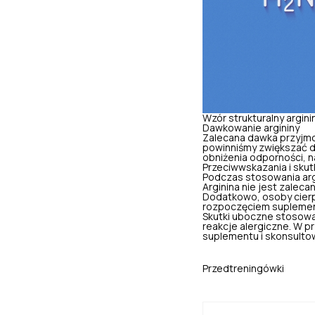
Wzór strukturalny argini
Dawkowanie argininy
Zalecana dawka przyjmow
powinniśmy zwiększać d
obniżenia odporności, n
Przeciwwskazania i skut
Podczas stosowania arg
Arginina nie jest zalec
Dodatkowo, osoby cierp
rozpoczęciem suplementa
Skutki uboczne stosowa
reakcje alergiczne. W 
suplementu i skonsultow
Przedtreningówki