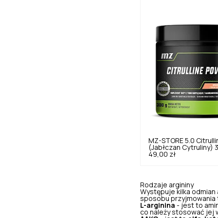
MZ-STORE
5.0
Citrul
(Jabłczan Cytruliny)
49,00 zł
Rodzaje argininy
Występuje kilka odmian a
sposobu przyjmowania t
L-arginina
- jest to am
co należy stosować jej 