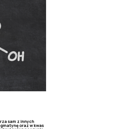
arza sam z innych
 agmatynę oraz w kwas