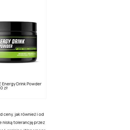
E
Energy Drink Powder
0 zł
 ceny, jak również i od
 niską tolerancję przez