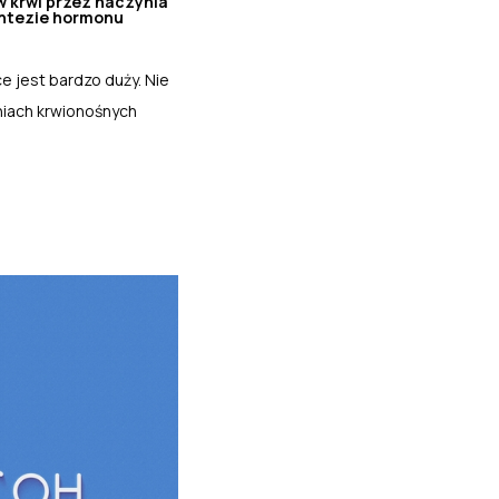
w krwi przez naczynia
syntezie hormonu
 jest bardzo duży. Nie
niach krwionośnych