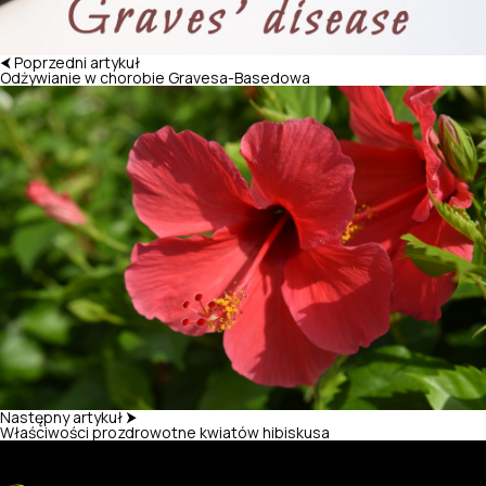
⮜ Poprzedni artykuł
Odżywianie w chorobie Gravesa-Basedowa
Następny artykuł ⮞
Właściwości prozdrowotne kwiatów hibiskusa