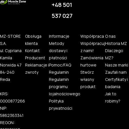
+48 501
537 027
MZ-STORE
Obsługa
Informacje
Współpraca
O nas
S.A.
klienta
Metody
Współpracuj
Historia MZ
ul. Cypriana
Kontakt
dostawy i
z nami!
Dlaczego
Kamila
Producent
płatności
Zamówienia
MZ?
Norwida 47
Reklamacje i
Pomoc/FAQ
hurtowe
Nasze marki
84-240
zwroty
Regulamin
Stwórz
Zaufali nam
Reda
Regulamin
własny
Certyfikaty i
programu
produkt
badania
KRS:
lojalnościowego
Jak to
0000877266
Polityka
robimy?
NIP:
prywatności
5862363341
REGON: