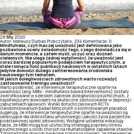
29
Sty
2020
Autor: Mateusz Durbas
Przeczytano: 234
Komentarze: 0
Mindfulness, czyli inaczej uważność jest definiowana jako
pozbawiona oceny
świadomość tego, czego doświadcza się w
danym momencie, a zatem myśli, uczuć oraz doznań
cielesnych. Nie ulega żadnej wątpliwości, że uważność jest
coraz bardziej popularnym podejściem terapeutycznym, a
stale rosnąca ilość publikacji naukowych w ostatnich latach
jedynie dowodzi dużego zainteresowania środowiska
naukowego tym tematem.
W jakich dolegliwościach zdrowotnych warto rozważyć
zastosowanie treningu uważności?
Warto podkreślić, że interwencje terapeutyczne oparte na
uważności (ang. MBIs - mindfulness based interventions) zostały
zweryfikowane w szerokim zakresie dolegliwości psychicznych, z
najsilniejszymi dowodami na skuteczne
zastosowanie w depresji
i
zaburzeniach lękowych. Wyniki dotychczasowych RCTs
(randomizowanych badań klinicznych o kontrolowanym placebo)
sugerują, że interwencje terapeutyczne oparte na uważności są
obiecujące dla dobrostanu umysłowego i jakości życia pacjentów
podstawowej opieki zdrowotnej. Wstępne ustalenia wskazują
także, że MBIs mogą być użyteczną strategią poprawy stresu
psychicznego u osób chorych na reumatoidalne zapalenie stawów.
Zgromadzone dowody naukowe pokazują również, że interwencje