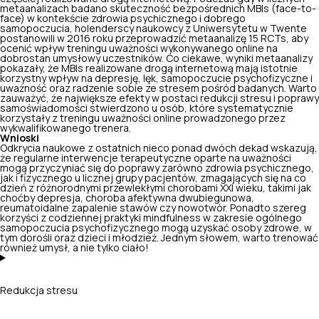
metaanalizach badano skuteczność bezpośrednich MBIs (face-to-
face) w kontekście zdrowia psychicznego i dobrego
samopoczucia, holenderscy naukowcy z Uniwersytetu w Twente
postanowili w 2016 roku przeprowadzić metaanalizę 15 RCTs, aby
ocenić wpływ treningu uważności wykonywanego online na
dobrostan umysłowy uczestników. Co ciekawe, wyniki metaanalizy
pokazały, że MBIs realizowane drogą internetową mają istotnie
korzystny wpływ na depresję, lęk, samopoczucie psychofizyczne i
uważność oraz radzenie sobie ze stresem pośród badanych. Warto
zauważyć, że największe efekty w postaci
redukcji stresu
i poprawy
samoświadomości stwierdzono u osób, które systematycznie
korzystały z treningu uważności online prowadzonego przez
wykwalifikowanego trenera.
Wnioski
Odkrycia naukowe z ostatnich nieco ponad dwóch dekad wskazują,
że regularne interwencje terapeutyczne oparte na uważności
mogą przyczyniać się do poprawy zarówno zdrowia psychicznego,
jak i fizycznego u licznej grupy pacjentów, zmagających się na co
dzień z różnorodnymi przewlekłymi chorobami XXI wieku,
takimi jak
choćby depresja
, choroba afektywna dwubiegunowa,
reumatoidalne zapalenie stawów czy nowotwór. Ponadto szereg
korzyści z codziennej praktyki mindfulness w zakresie ogólnego
samopoczucia psychofizycznego mogą uzyskać osoby zdrowe, w
tym dorośli oraz dzieci i młodzież. Jednym słowem, warto trenować
również umysł, a nie tylko ciało!
Redukcja stresu