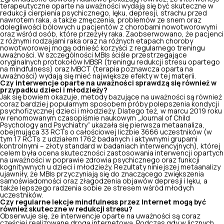
terapeutyczne oparte na uważności wydają się być skuteczne w
redukcji cierpienia psychicznego, lęku, depresji, strachu przed
nawrotem raka, a także zmęczenia, problemów ze snem oraz
dolegliwości bólowych u pacjentów z chorobami nowotworowymi
oraz wśród osób, które przeżyły raka. Zaobserwowano, że pacjenci
z różnymi rodzajami raka oraz na różnych etapach choroby
nowotworowej mogą odnieść korzyści z regularnego treningu
uważności. W szczególności MBIs ściśle przestrzegające
oryginalnych protokołów MBSR (treningu redukcji stresu opartego
na mindfulness) oraz MBCT (terapia poznawcza oparta na
uważności) wydają się mieć największe efekty w tej materii.
Czy interwencje oparte na uważności sprawdzą się również w
przypadku dzieci i młodzieży?
Jak się bowiem okazuje, metody bazujące na uważności są również
coraz bardziej popularnym sposobem próby polepszenia kondycji
psychofizycznej dzieci i młodzieży. Dlatego też, w marcu 2019 roku
w renomowanym czasopiśmie naukowym „Journal of Child
Psychology and Psychiatry” ukazała się pierwsza metaanaliza,
obejmująca 33 RCTs o całościowej liczbie 3666 uczestników (w
tym 17 RCTs z udziałem 1762 badanych i aktywnymi grupami
kontrolnymi – złoty standard w badaniach interwencyjnych), której
celem była ocena skuteczności zastosowania interwencji opartych
na uważności w poprawie zdrowia psychicznego oraz funkcji
kognitywnych u dzieci i młodzieży. Rezultaty niniejszej metaanalizy
ujawniły, że MBIs przyczyniają się do znaczącego zwiększenia
samoświadomości oraz
złagodzenia objawów depresji
i lęku, a
także lepszego radzenia sobie ze stresem wśród młodych
uczestników.
Czy regularne lekcje mindfulness przez Internet mogą być
również skuteczne w redukcji stresu?
Obserwuje się, że interwencje oparte na uważności są coraz
częściej realizowane drogą internetową. Podczas gdy w licznych