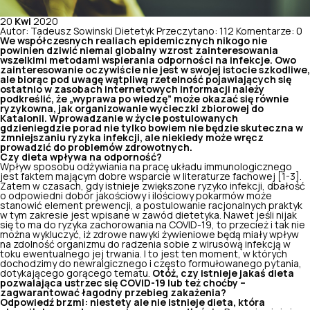
20
Kwi
2020
Autor: Tadeusz Sowinski Dietetyk
Przeczytano: 112
Komentarze: 0
We współczesnych realiach epidemicznych nikogo nie
powinien dziwić niemal globalny wzrost zainteresowania
wszelkimi metodami wspierania odporności na infekcje. Owo
zainteresowanie oczywiście nie jest w swojej istocie szkodliwe,
ale biorąc pod uwagę wątpliwą rzetelność pojawiających się
ostatnio w zasobach internetowych informacji należy
podkreślić, że „wyprawa po wiedzę” może okazać się równie
ryzykowna, jak organizowanie wycieczki zbiorowej do
Katalonii. Wprowadzanie w życie postulowanych
gdzieniegdzie porad nie tylko bowiem nie będzie skuteczna w
zmniejszaniu ryzyka infekcji, ale niekiedy może wręcz
prowadzić do problemów zdrowotnych.
Czy dieta wpływa na odporność?
Wpływ sposobu odżywiania na pracę układu immunologicznego
jest faktem mającym dobre wsparcie w literaturze fachowej [1-3].
Zatem w czasach, gdy istnieje zwiększone ryzyko infekcji, dbałość
o odpowiedni dobór jakościowy i ilościowy pokarmów może
stanowić element prewencji, a postulowanie racjonalnych praktyk
w tym zakresie jest wpisane w zawód dietetyka. Nawet jeśli nijak
się to ma do ryzyka zachorowania na COVID-19, to przecież i tak nie
można wykluczyć, iż zdrowe nawyki żywieniowe będą miały wpływ
na zdolność organizmu do radzenia sobie z wirusową infekcją w
toku ewentualnego jej trwania. I to jest ten moment, w których
dochodzimy do newralgicznego i często formułowanego pytania,
dotykającego gorącego tematu.
Otóż, czy istnieje jakaś dieta
pozwalająca ustrzec się COVID-19 lub też choćby –
zagwarantować łagodny przebieg zakażenia?
Odpowiedź brzmi: niestety ale nie istnieje dieta, która