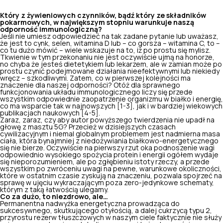
Który z żywieniowych czynników, bądź który ze składników
pokarmowych, w największym stopniu warunkuje naszą
odporność immunologiczną?
Jeśli nie umiesz odpowiedzieć na tak zadane pytanie lub uważasz,
że jest to cynk, selen, witamina D lub – co gorsza – witamina C, to –
co tu dużo mówić – wiele wskazuje na to, iż po prostu się mylisz.
Tkwienie w tym przekonaniu nie jest oczywiście ujmą na honorze,
no chyba że jesteś dietetykiem lub lekarzem, ale w zamian może po
prostu czynić podejmowane działania nieefektywnymi lub niekiedy
wręcz – szkodliwymi. Zatem, co w pierwszej kolejności ma
znaczenie dla naszej odporności
? Otóż dla sprawnego
funkcjonowania układu immunologicznego liczy się przede
wszystkim odpowiednie zaopatrzenie organizmu w białko i energię,
co ma wsparcie tak w najnowszych [1-3], jak i w bardziej wiekowych
publikacjach naukowych [4-5].
Zaraz, zaraz, czy aby autor powyższego twierdzenia nie upadł na
głowę z masztu 5G? Przecież w dzisiejszych czasach
cywilizacyjnym i niemal globalnym problemem jest nadmierna masa
ciała, która bynajmniej z niedożywiania białkowo-energetycznego
się nie bierze. Oczywiście na pierwszy rzut oka podnoszenie wagi
odpowiednio wysokiego spożycia protein i energii ogółem wydaje
się nieporozumieniem, ale po zgłębieniu istoty rzeczy, a przede
wszystkim po zwróceniu uwagi na pewne, warunkowe okoliczności,
które w ostatnim czasie zyskują na znaczeniu, pozwala spojrzeć na
sprawę w ujęciu wykraczającym poza zero-jedynkowe schematy,
którym z taką łatwością ulegamy.
Co za dużo, to niezdrowo, ale…
Permanentna nadwyżka energetyczna prowadząca do
sukcesywnego, skutkującego otyłością, a dalej cukrzycą typu 2,
przyrostu rezerw tłuszczowych w naszym ciele faktycznie nie służy