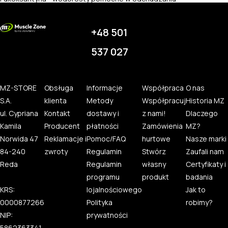
+48 501
537 027
MZ-STORE
Obsługa
Informacje
Współpraca
O nas
S.A.
klienta
Metody
Współpracuj
Historia MZ
ul. Cypriana
Kontakt
dostawy i
z nami!
Dlaczego
Kamila
Producent
płatności
Zamówienia
MZ?
Norwida 47
Reklamacje i
Pomoc/FAQ
hurtowe
Nasze marki
84-240
zwroty
Regulamin
Stwórz
Zaufali nam
Reda
Regulamin
własny
Certyfikaty i
programu
produkt
badania
KRS:
lojalnościowego
Jak to
0000877266
Polityka
robimy?
NIP:
prywatności