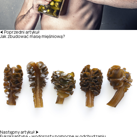
⮜ Poprzedni artykuł
Jak zbudować masę mięśniową?
Następny artykuł ⮞
Fukoksantyna - wodorosty pomocne w odchudzaniu