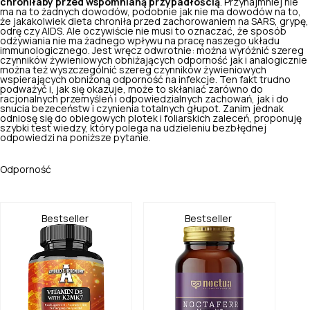
chroniłaby przed wspomnianą przypadłością
. Przynajmniej nie
ma na to żadnych dowodów, podobnie jak nie ma dowodów na to,
że jakakolwiek dieta chroniła przed zachorowaniem na SARS, grypę,
odrę czy AIDS. Ale oczywiście nie musi to oznaczać, że sposób
odżywiania nie ma żadnego wpływu na pracę naszego układu
immunologicznego. Jest wręcz odwrotnie: można wyróżnić szereg
czynników żywieniowych obniżających odporność
jak i analogicznie
można też wyszczególnić szereg czynników żywieniowych
wspierających
obniżoną
odporność na infekcje. Ten fakt trudno
podważyć i, jak się okazuje, może to skłaniać zarówno do
racjonalnych przemyśleń i odpowiedzialnych zachowań, jak i do
snucia bezeceństw i czynienia totalnych głupot. Zanim jednak
odniosę się do obiegowych plotek i foliarskich zaleceń, proponuję
szybki test wiedzy, który polega na udzieleniu bezbłędnej
odpowiedzi na poniższe pytanie.
Odporność
Bestseller
Bestseller