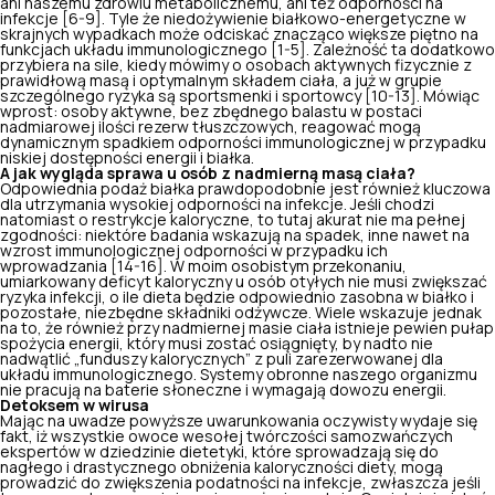
ani
naszemu zdrowiu metabolicznemu
, ani też odporności na
infekcje [6-9]. Tyle że niedożywienie białkowo-energetyczne w
skrajnych wypadkach może odciskać znacząco większe piętno na
funkcjach układu immunologicznego [1-5]. Zależność ta dodatkowo
przybiera na sile, kiedy mówimy o osobach aktywnych fizycznie z
prawidłową masą i optymalnym składem ciała, a już w grupie
szczególnego ryzyka są sportsmenki i sportowcy [10-13]. Mówiąc
wprost: osoby aktywne, bez zbędnego balastu w postaci
nadmiarowej ilości rezerw tłuszczowych, reagować mogą
dynamicznym spadkiem odporności immunologicznej w przypadku
niskiej dostępności energii i białka.
A jak wygląda sprawa u osób z nadmierną masą ciała?
Odpowiednia podaż białka prawdopodobnie jest również kluczowa
dla utrzymania wysokiej odporności na infekcje. Jeśli chodzi
natomiast o restrykcje kaloryczne, to tutaj akurat nie ma pełnej
zgodności: niektóre badania wskazują na spadek, inne nawet na
wzrost immunologicznej odporności w przypadku ich
wprowadzania [14-16]. W moim osobistym przekonaniu,
umiarkowany deficyt kaloryczny
u osób otyłych nie musi zwiększać
ryzyka infekcji, o ile dieta będzie odpowiednio zasobna w białko i
pozostałe, niezbędne składniki odżywcze. Wiele wskazuje jednak
na to, że również przy nadmiernej masie ciała istnieje pewien pułap
spożycia energii, który musi zostać osiągnięty, by nadto nie
nadwątlić „funduszy kalorycznych” z puli zarezerwowanej dla
układu immunologicznego. Systemy obronne naszego organizmu
nie pracują na baterie słoneczne i wymagają dowozu energii.
Detoksem w wirusa
Mając na uwadze powyższe uwarunkowania oczywisty wydaje się
fakt, iż wszystkie owoce wesołej twórczości samozwańczych
ekspertów w dziedzinie dietetyki, które sprowadzają się do
nagłego i drastycznego obniżenia kaloryczności diety, mogą
prowadzić do zwiększenia podatności na infekcje, zwłaszcza jeśli