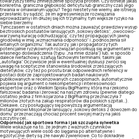
towarzyszy temu zmniejszenie spożycia protein. Czy istnieje jakaś
konkretna, graniczna głębokość deficytu lub graniczny czas jego
trwania w omawianym ujęciu? Tego niestety nie wiemy, ale istnieją
przesłanki, by sądzić, że im agresywniejsze rozwiązania
wprowadzamy i im dłużej się ich trzymamy, tym większe ryzyko na
siebie bierzemy.
Tymczasem w ostatnich dniach można zauważyć prawdziwy wysyp
beztroskich postulatów lansujących „sokowy detoks”, „owocowo-
warzywną kurację odchudzającą”, czy też propagujących jawną
głodówkę w imię „wzmacniania odporności” i „podnoszenia sił
witalnych organizmu”. Tak autorzy, jak i propagatorzy tych
potencjalnie ryzykownych rozwiązań posiłkują się argumentami z
własnego doświadczenia (typu: „na mnie działa”) lub, w sposób
dalece niefachowy, szafują fachowymi terminami, takimi jak
„autofagia”. Oczywiście jeśli w ewentualnej dyskusji zwróci się
uwagę na sceptyczne stanowiska środowisk zrzeszających
dietetyków, czy też po prostu brak odpowiednich referencji w
postaci dobrze zaprojektowanych badań naukowych
publikowanych w recenzowanych czasopismach, automatycznie
pojawia się argument o niekompetencji i interesowności
ekspertów oraz o Wielkim Spisku BigPharmy, która ma rzekomo
fałszować badania i żerować na naszym zdrowiu (pewnie dlatego
ostatnio jedna z firm kojarzona z BigPharmą przeznaczyła 7
milionów złotych na zakup respiratorów dla polskich szpitali…).
Ciekawe, czy posługujący się powyższą argumentacją
Instagramowi Misjonarze lansujący „sokowy detoks z dowozem do
domu” przeznaczają chociaż procent swojej marży na jakiś
szczytny cel…
Odporność jak sportowa forma i jak szczupła sylwetka
Wiele wskazuje na to, że jednym z ważnych czynników
motywujących wiele osób do sięgania po alternatywne i
egzotyczne diety są złe nawyki żywieniowe. Co to dokładnie