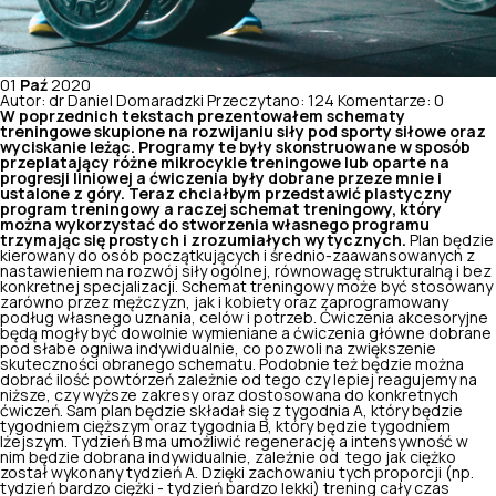
01
Paź
2020
Autor: dr Daniel Domaradzki
Przeczytano: 124
Komentarze: 0
W poprzednich tekstach prezentowałem schematy
treningowe skupione na rozwijaniu siły pod sporty siłowe oraz
wyciskanie leżąc. Programy te były skonstruowane w sposób
przeplatający różne mikrocykle treningowe lub oparte na
progresji liniowej a ćwiczenia były dobrane przeze mnie i
ustalone z góry. Teraz chciałbym przedstawić plastyczny
program treningowy a raczej schemat treningowy, który
można wykorzystać do stworzenia własnego programu
trzymając się prostych i zrozumiałych wytycznych.
Plan będzie
kierowany do osób początkujących i średnio-zaawansowanych z
nastawieniem na rozwój siły ogólnej, równowagę strukturalną i bez
konkretnej specjalizacji. Schemat treningowy może być stosowany
zarówno przez mężczyzn, jak i kobiety oraz zaprogramowany
podług własnego uznania, celów i potrzeb. Ćwiczenia akcesoryjne
będą mogły być dowolnie wymieniane a ćwiczenia główne dobrane
pod słabe ogniwa indywidualnie, co pozwoli na zwiększenie
skuteczności obranego schematu. Podobnie też będzie można
dobrać ilość powtórzeń zależnie od tego czy lepiej reagujemy na
niższe, czy wyższe zakresy oraz dostosowana do konkretnych
ćwiczeń. Sam plan będzie składał się z tygodnia A, który będzie
tygodniem cięższym oraz tygodnia B, który będzie tygodniem
lżejszym. Tydzień B ma umożliwić regenerację a intensywność w
nim będzie dobrana indywidualnie, zależnie od tego jak ciężko
został wykonany tydzień A. Dzięki zachowaniu tych proporcji (np.
tydzień bardzo ciężki - tydzień bardzo lekki) trening cały czas