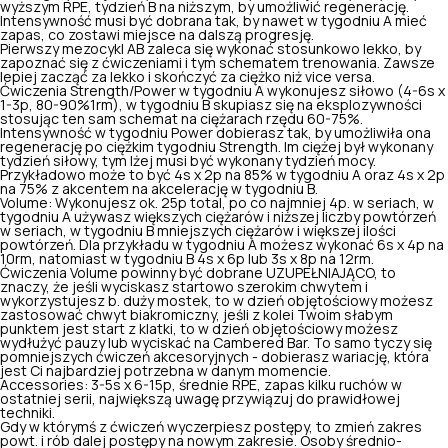
wyższym RPE, tydzień B na niższym, by umożliwić regenerację.
Intensywność musi być dobrana tak, by nawet w tygodniu A mieć
zapas, co zostawi miejsce na dalszą progresję.
Pierwszy mezocykl AB zaleca się wykonać stosunkowo lekko, by
zapoznać się z ćwiczeniami i tym schematem trenowania. Zawsze
lepiej zacząć za lekko i skończyć za ciężko niż vice versa.
Ćwiczenia Strength/Power w tygodniu A wykonujesz siłowo (4-6s x
1-3p, 80-90%1rm), w tygodniu B skupiasz się na eksplozywności
stosując ten sam schemat na ciężarach rzędu 60-75%.
Intensywność w tygodniu Power dobierasz tak, by umożliwiła ona
regenerację po ciężkim tygodniu Strength. Im ciężej był wykonany
tydzień siłowy, tym lżej musi być wykonany tydzień mocy.
Przykładowo może to być 4s x 2p na 85% w tygodniu A oraz 4s x 2p
na 75% z akcentem na akcelerację w tygodniu B.
Volume: Wykonujesz ok. 25p total, po co najmniej 4p. w seriach, w
tygodniu A używasz większych ciężarów i niższej liczby powtórzeń
w seriach, w tygodniu B mniejszych ciężarów i większej ilości
powtórzeń. Dla przykładu w tygodniu A możesz wykonać 6s x 4p na
10rm, natomiast w tygodniu B 4s x 6p lub 3s x 8p na 12rm.
Ćwiczenia Volume powinny być dobrane UZUPEŁNIAJĄCO, to
znaczy, że jeśli wyciskasz startowo szerokim chwytem i
wykorzystujesz b. duży mostek, to w dzień objętościowy możesz
zastosować chwyt biakromiczny, jeśli z kolei Twoim słabym
punktem jest start z klatki, to w dzień objętościowy możesz
wydłużyć pauzy lub wyciskać na Cambered Bar. To samo tyczy się
pomniejszych ćwiczeń akcesoryjnych - dobierasz wariację, która
jest Ci najbardziej potrzebna w danym momencie.
Accessories: 3-5s x 6-15p, średnie RPE, zapas kilku ruchów w
ostatniej serii, największą uwagę przywiązuj do prawidłowej
techniki.
Gdy w którymś z ćwiczeń wyczerpiesz postępy, to zmień zakres
powt. i rób dalej postępy na nowym zakresie. Osoby średnio-