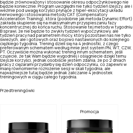
będzie zrównoważony i stosowanie okresu odpoczynkowego nie
będzie koniecznie. Program uwzględni nie tylko tydzień lżejszy, ale i
weźmie pod uwagę korzyści płynące z hiper-ekscytacji układu
nerwowego i stosowania metody CAT (Compensatory
Acceleration Training), która (podobnie jak metoda Dynamic Effort)
zakłada skupienie się na maksymalnym przyspieszaniu fazy
koncentrycznej do końca ruchu. Stosowanie tej metody w tygodniu
B sprawi, że nie będzie to zwykły tydzień wypoczynkowy, ale
tydzień pracy nad parametrem mocy, który pozostawi nas nie tylko
świeżych, ale i gotowych oraz bojowo nastawionych do kolejnego
ciężkiego tygodnia. Trening dzieli się na 4 jednostki, z czego
preferowanym schematem według mnie jest system PN, WT, CZW,
PT. Oczywiście można wykonać trening innym schematem, jeśli
czujecie, że tak Wam będzie wygodniej i osiągniecie dzięki temu
lżejsze korzyści, jednak osobiście jestem zdania, że po 2 dniach
pracy z ciężarami przydałby się dzień odpoczynku, co zapewni w
miarę równomierne rozłożenie sesji w skali tygodnia, ale
najważniejsze tutaj będzie jednak zaliczanie 4 jednostek
treningowych w ciągu całego tygodnia.
Przedtreningówki
Promocja