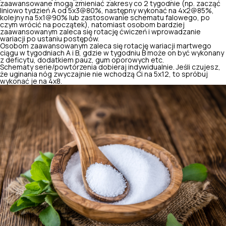
zaawansowane mogą zmieniać zakresy co 2 tygodnie (np. zacząć
liniowo tydzień A od 5x3@80%, następny wykonać na 4x2@85%,
kolejny na 5x1@90% lub zastosowanie schematu falowego, po
czym wrócić na początek), natomiast osobom bardziej
zaawansowanym zaleca się rotację ćwiczeń i wprowadzanie
wariacji po ustaniu postępów.
Osobom zaawansowanym zaleca się rotację wariacji martwego
ciągu w tygodniach A i B, gdzie w tygodniu B może on być wykonany
z deficytu, dodatkiem pauz, gum oporowych etc.
Schematy serie/powtórzenia dobieraj indywidualnie. Jeśli czujesz,
że uginania nóg zwyczajnie nie wchodzą Ci na 5x12, to spróbuj
wykonać je na 4x8.