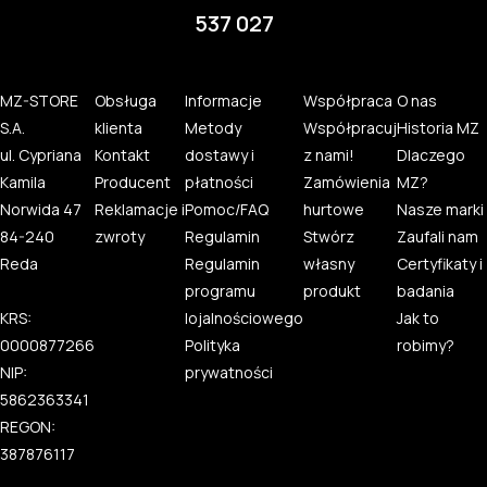
537 027
MZ-STORE
Obsługa
Informacje
Współpraca
O nas
S.A.
klienta
Metody
Współpracuj
Historia MZ
ul. Cypriana
Kontakt
dostawy i
z nami!
Dlaczego
Kamila
Producent
płatności
Zamówienia
MZ?
Norwida 47
Reklamacje i
Pomoc/FAQ
hurtowe
Nasze marki
84-240
zwroty
Regulamin
Stwórz
Zaufali nam
Reda
Regulamin
własny
Certyfikaty i
programu
produkt
badania
KRS:
lojalnościowego
Jak to
0000877266
Polityka
robimy?
NIP:
prywatności
5862363341
REGON:
387876117