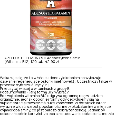
APOLLO'S HEGEMONY
5.0
Adenosylcobalamin
(Witamina B12) 120 tab.
42,90 zł
Wskazuje się, że to właśnie adenozylokobalamina wykazuje
działanie regenerujące osłonki mielinowe
. Uczestniczy także w
[2]
procesie syntezy leucyny
.
[13]
Przeczytaj więcej o witaminach z grupy B.
Podsumowanie - jaką formę B12 wybrać?
Bez wątpienia witamina B12 odgrywa ogromną rolę w ludzkim
organizmie, jednak dobór jej formy gdy decydujemy się na
suplementację również ma duże znaczenie. W ostatnich latach
wyraźnie widać wzrost popularności metylokobalaminy w miejsce
cyjanokobalaminy, co jest bardzo dobrą tendencją. Jednak by
osiągnąć pełnię korzyści, zaleca się stosowanie połączenia metylo