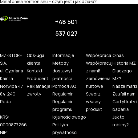
Melatonina hormon snu – czym jest i jak działa?
+48 501
537 027
MZ-STORE
Obsługa
Informacje
Współpraca
O nas
S.A.
klienta
Metody
Współpracuj
Historia MZ
ul. Cypriana
Kontakt
dostawy i
z nami!
Dlaczego
Kamila
Producent
płatności
Zamówienia
MZ?
Norwida 47
Reklamacje i
Pomoc/FAQ
hurtowe
Nasze marki
84-240
zwroty
Regulamin
Stwórz
Zaufali nam
Reda
Regulamin
własny
Certyfikaty i
programu
produkt
badania
KRS:
lojalnościowego
Jak to
0000877266
Polityka
robimy?
NIP:
prywatności