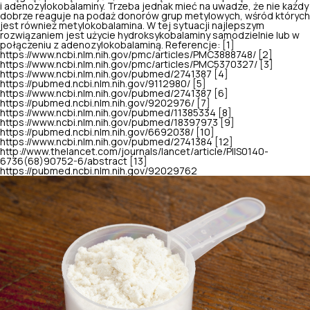
i adenozylokobalaminy. Trzeba jednak mieć na uwadze, że nie każdy
dobrze reaguje na podaż donorów grup metylowych, wśród których
jest również metylokobalamina. W tej sytuacji najlepszym
rozwiązaniem jest użycie hydroksykobalaminy samodzielnie lub w
połączeniu z adenozylokobalaminą. Referencje: [1]
https://www.ncbi.nlm.nih.gov/pmc/articles/PMC3888748/ [2]
https://www.ncbi.nlm.nih.gov/pmc/articles/PMC5370327/ [3]
https://www.ncbi.nlm.nih.gov/pubmed/2741387 [4]
https://pubmed.ncbi.nlm.nih.gov/9112980/ [5]
https://www.ncbi.nlm.nih.gov/pubmed/2741387 [6]
https://pubmed.ncbi.nlm.nih.gov/9202976/ [7]
https://www.ncbi.nlm.nih.gov/pubmed/11385334 [8]
https://www.ncbi.nlm.nih.gov/pubmed/18397973 [9]
https://pubmed.ncbi.nlm.nih.gov/6692038/ [10]
https://www.ncbi.nlm.nih.gov/pubmed/2741384 [12]
http://www.thelancet.com/journals/lancet/article/PIIS0140-
6736(68)90752-6/abstract [13]
https://pubmed.ncbi.nlm.nih.gov/92029762