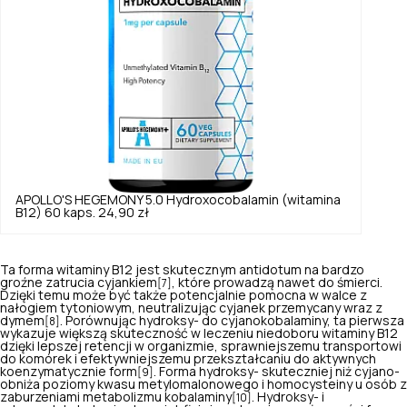
APOLLO'S HEGEMONY
5.0
Hydroxocobalamin (witamina
B12) 60 kaps.
24,90 zł
Ta forma witaminy B12 jest skutecznym antidotum na bardzo
groźne zatrucia cyjankiem
, które prowadzą nawet do śmierci.
[7]
Dzięki temu może być także potencjalnie pomocna w walce z
nałogiem tytoniowym, neutralizując cyjanek przemycany wraz z
dymem
. Porównując hydroksy- do cyjanokobalaminy, ta pierwsza
[8]
wykazuje większą skuteczność w leczeniu niedoboru witaminy B12
dzięki lepszej retencji w organizmie, sprawniejszemu transportowi
do komórek i efektywniejszemu przekształcaniu do aktywnych
koenzymatycznie form
. Forma hydroksy- skuteczniej niż cyjano-
[9]
obniża poziomy kwasu metylomalonowego i homocysteiny u osób z
zaburzeniami metabolizmu kobalaminy
. Hydroksy- i
[10]