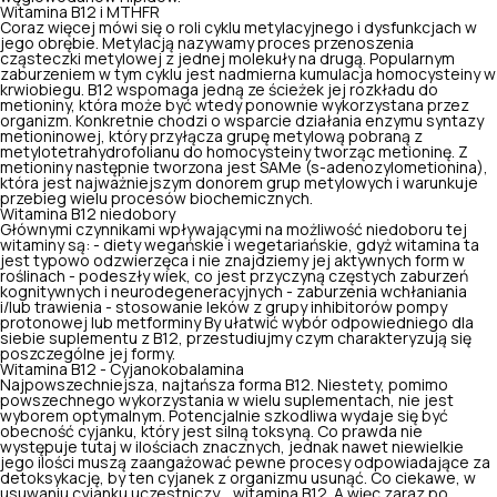
Witamina B12 i MTHFR
Coraz więcej mówi się o roli cyklu metylacyjnego i dysfunkcjach w
jego obrębie. Metylacją nazywamy proces przenoszenia
cząsteczki metylowej z jednej molekuły na drugą. Popularnym
zaburzeniem w tym cyklu jest nadmierna kumulacja homocysteiny w
krwiobiegu. B12 wspomaga jedną ze ścieżek jej rozkładu do
metioniny, która może być wtedy ponownie wykorzystana przez
organizm. Konkretnie chodzi o wsparcie działania enzymu syntazy
metioninowej, który przyłącza grupę metylową pobraną z
metylotetrahydrofolianu do homocysteiny tworząc metioninę. Z
metioniny następnie tworzona jest SAMe (s-adenozylometionina),
która jest najważniejszym donorem grup metylowych i warunkuje
przebieg wielu procesów biochemicznych.
Witamina B12 niedobory
Głównymi czynnikami wpływającymi na możliwość niedoboru tej
witaminy są: - diety wegańskie i wegetariańskie, gdyż witamina ta
jest typowo odzwierzęca i nie znajdziemy jej aktywnych form w
roślinach - podeszły wiek, co jest przyczyną częstych zaburzeń
kognitywnych i neurodegeneracyjnych - zaburzenia wchłaniania
i/lub trawienia - stosowanie leków z grupy inhibitorów pompy
protonowej lub metforminy By ułatwić wybór odpowiedniego dla
siebie suplementu z B12, przestudiujmy czym charakteryzują się
poszczególne jej formy.
Witamina B12 - Cyjanokobalamina
Najpowszechniejsza, najtańsza forma B12. Niestety, pomimo
powszechnego wykorzystania w wielu suplementach, nie jest
wyborem optymalnym. Potencjalnie szkodliwa wydaje się być
obecność cyjanku, który jest silną toksyną. Co prawda nie
występuje tutaj w ilościach znacznych, jednak nawet niewielkie
jego ilości muszą zaangażować pewne procesy odpowiadające za
detoksykację, by ten cyjanek z organizmu usunąć. Co ciekawe, w
usuwaniu cyjanku uczestniczy… witamina B12. A więc zaraz po