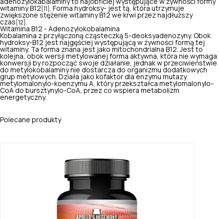
adenozylokabalaminy to najobficiej występujące w żywności formy
witaminy B12
. Forma hydroksy- jest tą, która utrzymuje
[11]
zwiększone stężenie witaminy B12 we krwi przez najdłuższy
czas
.
[12]
Witamina B12 - Adenozylokobalamina
Kobalamina z przyłączoną cząsteczką 5-deoksyadenozyny. Obok
hydroksy-B12 jest najgęściej występującą w żywności formą tej
witaminy. Ta forma znana jest jako mitochondrialna B12. Jest to
kolejna, obok wersji metylowanej forma aktywna, która nie wymaga
konwersji by rozpocząć swoje działanie, jednak w przeciwieństwie
do metylokobalaminy nie dostarcza do organizmu dodatkowych
grup metylowych. Działa jako kofaktor dla enzymu mutazy
metylomalonylo-koenzymu A, który przekształca metylomalonylo-
CoA do bursztynylo-CoA, przez co wspiera metabolizm
energetyczny.
Polecane produkty