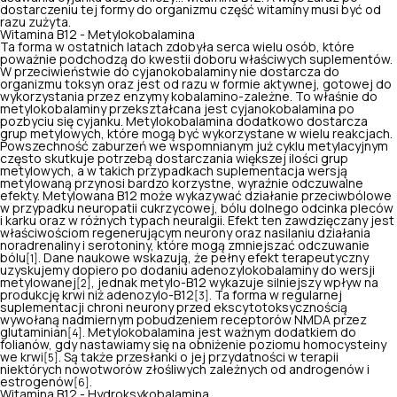
dostarczeniu tej formy do organizmu część witaminy musi być od
razu zużyta.
Witamina B12 - Metylokobalamina
Ta forma w ostatnich latach zdobyła serca wielu osób, które
poważnie podchodzą do kwestii doboru właściwych suplementów.
W przeciwieństwie do cyjanokobalaminy nie dostarcza do
organizmu toksyn oraz jest od razu w formie aktywnej, gotowej do
wykorzystania przez enzymy kobalamino-zależne. To właśnie do
metylokobalaminy przekształcana jest cyjanokobalamina po
pozbyciu się cyjanku. Metylokobalamina dodatkowo dostarcza
grup metylowych, które mogą być wykorzystane w wielu reakcjach.
Powszechność zaburzeń we wspomnianym już cyklu metylacyjnym
często skutkuje potrzebą dostarczania większej ilości grup
metylowych, a w takich przypadkach suplementacja wersją
metylowaną przynosi bardzo korzystne, wyraźnie odczuwalne
efekty. Metylowana B12 może wykazywać działanie przeciwbólowe
w przypadku neuropatii cukrzycowej, bólu dolnego odcinka pleców
i karku oraz w różnych typach neuralgii. Efekt ten zawdzięczany jest
właściwościom regenerującym neurony oraz nasilaniu działania
noradrenaliny i serotoniny, które mogą zmniejszać odczuwanie
bólu
. Dane naukowe wskazują, że pełny efekt terapeutyczny
[1]
uzyskujemy dopiero po dodaniu adenozylokobalaminy do wersji
metylowanej
, jednak metylo-B12 wykazuje silniejszy wpływ na
[2]
produkcję krwi niż adenozylo-B12
. Ta forma w regularnej
[3]
suplementacji chroni neurony przed ekscytotoksycznością
wywołaną nadmiernym pobudzeniem receptorów NMDA przez
glutaminian
. Metylokobalamina jest ważnym dodatkiem do
[4]
folianów, gdy nastawiamy się na obniżenie poziomu homocysteiny
we krwi
. Są także przesłanki o jej przydatności w terapii
[5]
niektórych nowotworów złośliwych zależnych od androgenów i
estrogenów
.
[6]
Witamina B12 - Hydroksykobalamina