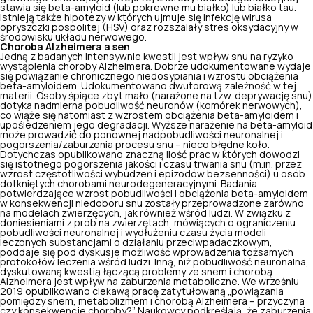
stawia się beta-amyloid (lub pokrewne mu białko) lub białko tau.
Istnieją także hipotezy w których ujmuje się infekcję wirusa
opryszczki pospolitej (HSV) oraz rozszalały stres oksydacyjny w
środowisku układu nerwowego.
Choroba Alzheimera a sen
Jedną z badanych intensywnie kwestii jest wpływ snu na ryzyko
wystąpienia choroby Alzheimera. Dobrze udokumentowane wydaje
się powiązanie chronicznego niedosypiania i wzrostu obciążenia
beta-amyloidem. Udokumentowano dwutorową zależność w tej
materii. Osoby śpiące zbyt mało (narażone na tzw. deprywację snu)
dotyka nadmierna pobudliwość neuronów (komórek nerwowych),
co wiąże się natomiast z wzrostem obciążenia beta-amyloidem i
upośledzeniem jego degradacji. Wyższe narażenie na beta-amyloid
może prowadzić do ponownej nadpobudliwości neuronalnej i
pogorszenia/zaburzenia procesu snu
– nieco błędne koło.
Dotychczas opublikowano znaczną ilość prac w których dowodzi
się istotnego pogorszenia jakości i czasu trwania snu (m.in. przez
wzrost częstotliwości wybudzeń i epizodów bezsenności) u osób
dotkniętych chorobami neurodegeneracyjnymi. Badania
potwierdzające wzrost pobudliwości i obciążenia beta-amyloidem
w konsekwencji niedoboru snu zostały przeprowadzone zarówno
na modelach zwierzęcych, jak również wśród ludzi. W związku z
doniesieniami z prób na zwierzętach, mówiących o ograniczeniu
pobudliwości neuronalnej i wydłużeniu czasu życia modeli
leczonych substancjami o działaniu przeciwpadaczkowym,
poddaje się pod dyskusje możliwość wprowadzenia tożsamych
protokołów leczenia wśród ludzi. Inną, niż pobudliwość neuronalna,
dyskutowaną kwestią łączącą problemy ze snem i chorobą
Alzheimera jest wpływ na zaburzenia metaboliczne. We wrześniu
2019 opublikowano ciekawą pracę zatytułowaną „powiązania
pomiędzy snem, metabolizmem i chorobą Alzheimera – przyczyna
czy konsekwencje choroby?”. Naukowcy podkreślają, że zaburzenia