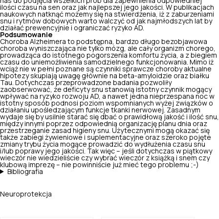
nas do podjęcia wszelkich prób dla zapewnienia odpowiedniej
ilości czasu na sen oraz jak najlepszej jego jakości. W publikacjach
naukowych natknąć możemy się na stwierdzenia, iż z zaburzeniami
snu i rytmów dobowych warto walczyć od jak najmłodszych lat by
działać prewencyjnie i ograniczać ryzyko AD.
Podsumowanie
Choroba Alzheimera to podstępna, bardzo długo bezobjawowa
choroba wyniszczająca nie tylko mózg, ale cały organizm chorego,
prowadząca do istotnego pogorszenia komfortu życia, a z biegiem
czasu do uniemożliwienia samodzielnego funkcjonowania. Mimo iż
wciąż nie w pełni poznane są czynniki sprawcze choroby aktualne
hipotezy skupiają uwagę głównie na beta-amyloidzie oraz białku
Tau. Dotychczas przeprowadzone badania pozwoliły
zaobserwować, że deficyty snu stanowią istotny czynnik mogący
wpływać na ryzyko rozwoju AD, a nawet jedna nieprzespana noc w
istotny sposób podnosi poziom wspomnianych wyżej związków o
działaniu upośledzającym funkcje tkanki nerwowej. Zasadnym
wydaje się by usilnie starać się dbać o prawidłową jakość i ilość snu,
między innymi poprzez odpowiednią organizację planu dnia oraz
przestrzeganie zasad higieny snu. Użytecznymi mogą okazać się
także zabiegi żywieniowe i suplementacyjne oraz szeroko pojęte
zmiany trybu życia mogące prowadzić do wydłużenia czasu snu
i/lub poprawy jego jakości. Tak więc – jeśli dotychczas w piątkowy
wieczór nie wiedzieliście czy wybrać wieczór z książką i snem czy
klubową imprezę – nie powinniście już mieć tego problemu ;-)
Bibliografia
Neuroprotekcja