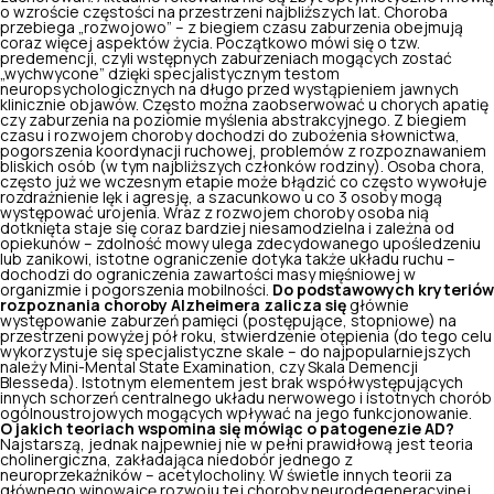
o wzroście częstości na przestrzeni najbliższych lat. Choroba
przebiega „rozwojowo” – z biegiem czasu zaburzenia obejmują
coraz więcej aspektów życia. Początkowo mówi się o tzw.
predemencji, czyli wstępnych zaburzeniach mogących zostać
„wychwycone” dzięki specjalistycznym testom
neuropsychologicznych na długo przed wystąpieniem jawnych
klinicznie objawów. Często można zaobserwować u chorych apatię
czy zaburzenia na poziomie myślenia abstrakcyjnego. Z biegiem
czasu i rozwojem choroby dochodzi do zubożenia słownictwa,
pogorszenia koordynacji ruchowej, problemów z rozpoznawaniem
bliskich osób (w tym najbliższych członków rodziny). Osoba chora,
często już we wczesnym etapie może błądzić co często wywołuje
rozdrażnienie lęk i agresję, a szacunkowo u co 3 osoby mogą
występować urojenia. Wraz z rozwojem choroby osoba nią
dotknięta staje się coraz bardziej niesamodzielna i zależna od
opiekunów – zdolność mowy ulega zdecydowanego upośledzeniu
lub zanikowi, istotne ograniczenie dotyka także układu ruchu –
dochodzi do ograniczenia zawartości masy mięśniowej w
organizmie i pogorszenia mobilności.
Do podstawowych kryteriów
rozpoznania choroby Alzheimera zalicza się
głównie
występowanie zaburzeń pamięci (postępujące, stopniowe) na
przestrzeni powyżej pół roku, stwierdzenie otępienia (do tego celu
wykorzystuje się specjalistyczne skale – do najpopularniejszych
należy Mini-Mental State Examination, czy Skala Demencji
Blesseda). Istotnym elementem jest brak współwystępujących
innych
schorzeń centralnego układu nerwowego
i istotnych chorób
ogólnoustrojowych mogących wpływać na jego funkcjonowanie.
O jakich teoriach wspomina się mówiąc o patogenezie AD?
Najstarszą, jednak najpewniej nie w pełni prawidłową jest teoria
cholinergiczna, zakładająca niedobór jednego z
neuroprzekaźników – acetylocholiny. W świetle innych teorii za
głównego winowajcę rozwoju tej choroby neurodegeneracyjnej