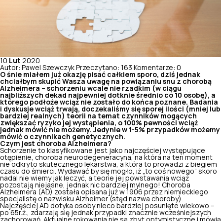
10
Lut
2020
Autor: Pawel Szewczyk
Przeczytano: 163
Komentarze: 0
O śnie miałem już okazję pisać całkiem sporo, dziś jednak
chciałbym skupić Wasza uwagę na powiązaniu snu z chorobą
Alzheimera – schorzeniu wcale nie rzadkim (w ciągu
najbliższych dekad najpewniej dotknie średnio co 10 osobę), a
którego podłoże wciąż nie zostało do końca poznane. Badania
i dyskusje wciąż trwają, doczekaliśmy się sporej ilości (mniej lub
bardziej realnych) teorii na temat czynników mogących
zwiększać ryzyko jej wystąpienia, o 100% pewności wciąż
jednak mówić nie możemy. Jedynie w 1-5% przypadków możemy
mówić o czynnikach genetycznych.
Czym jest choroba Alzheimera?
Schorzenie to klasyfikowane jest jako najczęściej występujące
otępienie, choroba neurodegeneracyna, na która na ten moment
nie odkryto skutecznego lekarstwa, a która to prowadzi z biegiem
czasu do śmierci. Wydawać by się mogło, iż „to coś nowego” skoro
nadal nie wiemy jak leczyć, a teorie jej powstawania wciąż
pozostają niejasne, jednak nic bardziej mylnego! Choroba
Alzheimera (AD) została opisana już w 1906 przez niemieckiego
specjalistę o nazwisku Alzheimer (stąd nazwa choroby).
Najczęściej AD dotyka osoby nieco bardziej posunięte wiekowo –
po 65r.ż., zdarzają się jednak przypadki znacznie wcześniejszych
zachorowań. Aktualne rokowania nie są zbyt optymistyczne i mówią