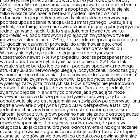
hipotetycznie przyczyniać do wzrostu ryzyka rozwoju choroby
Alzheimera. Wzrost poziomu zapalenia prowadzi do upośledzenia
funkcji komórek i przyspieszenia apoptozy. Odnotowuje się nie
tylko większe obciążenie beta-amyloidem, ale też wzrost
skłonności do jego odkładania w tkankach układu nerwowego
poprzez upośledzenie funkcji układu limfatycznego. Okazuje się
jednak, że istnieją dane naukowe dokumentujące zgubny wpływ już
jednej zarwanej nocki. Udało się udokumentować (co warto
podkreślić – u osób zdrowych i sypiających zwyczajowo tyle ile
mówi się w zaleceniach – 7-9h), że już jedna nieprzespana noc (np.
30-godzinne czuwanie) prowadzi do umiarkowanego, choć
istotnego wzrostu poziomu białka Tau oraz beta-amyloidu.
Wzrosty nie były byle jakie – sięgające u pojedynczych
uczestników nawet 17% (w przypadku „dobrze przespanej nocy”
wzrost odnotowany był jedynie na poziomie ok. 2%). Sam fakt
wydaje się być bardzo logicznym – podczas spoczynku nocnego
struktury układu nerwowego ulegają „oczyszczeniu”, podczas gdy
w momencie ich obciążenia i „bodźcowania” do „zanieczyszczenia”.
Jednocześnie żyjemy w przekonaniu, iż pojedyncze epizody nie
wywierają zazwyczaj trwałych skutków, szczególnie jeśli mowa o
sprawie tak trywialnej jak bezsenna noc. Okazuje się jednak, że
żyjemy w błędzie. Nie wiemy co prawda jak sytuacja ta może
wpływać na nas w dalszej perspektywie czasowej (czy to, że
odnotowuje się wzrost wspomnianych związków po
deprywacji snu
będzie wywierało wpływ na ryzyko AD w perspektywie lat), czy
jednak mechanizmy kompensacyjne ustroju uporają się z tym
faktem, jednak z tyłu głowy powinno nam się zapalić ostrzegawcze
światełko skłaniające do refleksji nad własnym snem. Warto
również wspomnieć, iż dotychczas odnotowano, że poprawa
długości i/lub jakości snu przynosi odwrotny efekt niż ograniczenie
czasu jego trwania – ogranicza produkcje białka Tau oraz stopień
akumulacji złogów amyloidowych co dodatkowo powinno skłaniać