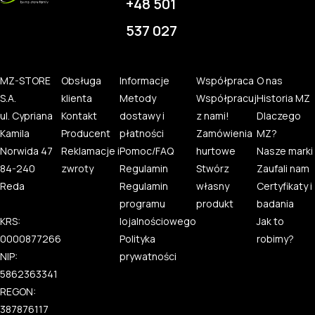
+48 501
537 027
MZ-STORE
Obsługa
Informacje
Współpraca
O nas
S.A.
klienta
Metody
Współpracuj
Historia MZ
ul. Cypriana
Kontakt
dostawy i
z nami!
Dlaczego
Kamila
Producent
płatności
Zamówienia
MZ?
Norwida 47
Reklamacje i
Pomoc/FAQ
hurtowe
Nasze marki
84-240
zwroty
Regulamin
Stwórz
Zaufali nam
Reda
Regulamin
własny
Certyfikaty i
programu
produkt
badania
KRS:
lojalnościowego
Jak to
0000877266
Polityka
robimy?
NIP:
prywatności
5862363341
REGON:
387876117