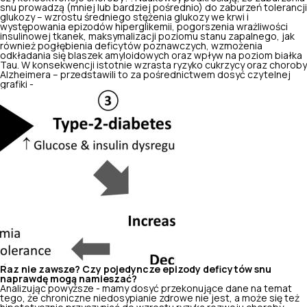
snu prowadzą (mniej lub bardziej pośrednio) do zaburzeń tolerancji
glukozy – wzrostu średniego stężenia glukozy we krwi i
występowania epizodów hiperglikemii, pogorszenia wrażliwości
insulinowej tkanek,
maksymalizacji poziomu stanu zapalnego
, jak
również pogłębienia deficytów poznawczych, wzmożenia
odkładania się blaszek amyloidowych oraz wpływ na poziom białka
Tau. W konsekwencji istotnie wzrasta ryzyko cukrzycy oraz choroby
Alzheimera – przedstawili to za pośrednictwem dosyć czytelnej
grafiki -
Raz nie zawsze? Czy pojedyncze epizody deficytów snu
naprawdę mogą namieszać?
Analizując powyższe - mamy dosyć przekonujące dane na temat
tego, że chroniczne niedosypianie zdrowe nie jest, a może się też