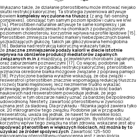
Wykazano także, że działanie pterostilbenu może imitować niejako
skutki restrykcji kalorycznej. Ta strategia żywieniowa aktywuje
bowiem
kompleksy wyczulone na tłuszcz
(z ang.
fat-sensing
complexes
), obniżając tym samym poziom lipidów i cukru we krwi
[14]. Pterostilben naturalnie aktywuje te same kompleksy, i jak
wykazano w doświadczeniach na chomikach z podwyższonym
poziomem cholesterolu, korzystnie wpływa na profile lipidowe [15].
Pterostilben zmniejsza również markery niebezpiecznych białek
uszkadzających glukozę, takich jak glikozylowana hemoglobina
[16]. Badania nad restrykcją kaloryczną wykazały także,
że
znaczne zmniejszenie
podaży kalorii w diecie
istotnie
wpływa na obniżenie
produkcji mediatorów
zapalnych
związanych
m.in z
miażdżycą, przewlekłymi chorobami zapalnymi,
oraz zaburzeniami poznawczymi [17]. Co więcej, podobnie jak
zaobserwowano w przypadku restrykcji kalorycznej, pterostilben
wzmacnia określone białka mózgowe związane z poprawą pamięci
[18]. Przytoczone badania wyraźnie wskazują, że oba związki –
resweratrol i pterostilben znacznie wspomagają redukcję tłuszczu
i rozwój tkanki mięśniowej, lecz niezmiernie trudno wykazać
przewagę jednego zwiazku nad drugim. Większa ilość badań
naukowych nad resweratrolem powoduje jednak, że jego
aktywność w tym obszarze należy uznać za bardziej bezpośrednio
udowodnioną. Niestety, zawartość pterostilbenu w żywności
uznana jest za śladową. Dla przykładu - filiżanka jagód zawiera tylko
ok. 20 mikrogramów tego związku. Podobnie jak w przypadku
resweratrolu, uważa się jednak, że nawet te niewielkie ilości,
zapewniają korzystne działanie na organizm. By istotnie odczuć
korzystny wpływ tego związku na stan zdrowia, wskazane jest aby
spożywać pterostilben w większych ilościach, niż można by to
uzyskać ze źródeł spożywczych
. Zawartość 125–500
mikrogramów pterostilbenu równocenna jest z jego ilością