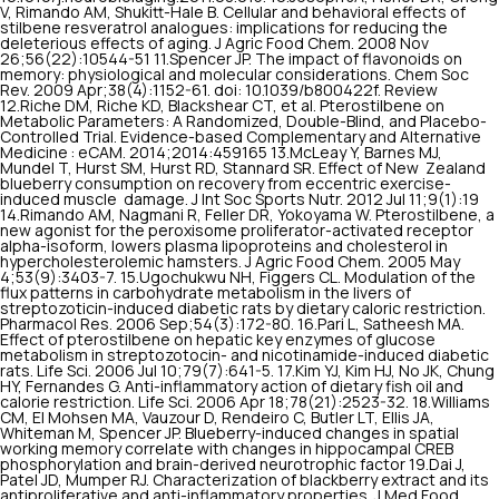
V, Rimando AM, Shukitt-Hale B. Cellular and behavioral effects of
stilbene resveratrol analogues: implications for reducing the
deleterious effects of aging. J Agric Food Chem. 2008 Nov
26;56(22):10544-51 11.Spencer JP. The impact of flavonoids on
memory: physiological and molecular considerations. Chem Soc
Rev. 2009 Apr;38(4):1152-61. doi: 10.1039/b800422f. Review
12.Riche DM, Riche KD, Blackshear CT, et al. Pterostilbene on
Metabolic Parameters: A Randomized, Double-Blind, and Placebo-
Controlled Trial. Evidence-based Complementary and Alternative
Medicine : eCAM. 2014;2014:459165 13.McLeay Y, Barnes MJ,
Mundel T, Hurst SM, Hurst RD, Stannard SR. Effect of New Zealand
blueberry consumption on recovery from eccentric exercise-
induced muscle damage. J Int Soc Sports Nutr. 2012 Jul 11;9(1):19
14.Rimando AM, Nagmani R, Feller DR, Yokoyama W. Pterostilbene, a
new agonist for the peroxisome proliferator-activated receptor
alpha-isoform, lowers plasma lipoproteins and cholesterol in
hypercholesterolemic hamsters. J Agric Food Chem. 2005 May
4;53(9):3403-7. 15.Ugochukwu NH, Figgers CL. Modulation of the
flux patterns in carbohydrate metabolism in the livers of
streptozoticin-induced diabetic rats by dietary caloric restriction.
Pharmacol Res. 2006 Sep;54(3):172-80. 16.Pari L, Satheesh MA.
Effect of pterostilbene on hepatic key enzymes of glucose
metabolism in streptozotocin- and nicotinamide-induced diabetic
rats. Life Sci. 2006 Jul 10;79(7):641-5. 17.Kim YJ, Kim HJ, No JK, Chung
HY, Fernandes G. Anti-inflammatory action of dietary fish oil and
calorie restriction. Life Sci. 2006 Apr 18;78(21):2523-32. 18.Williams
CM, El Mohsen MA, Vauzour D, Rendeiro C, Butler LT, Ellis JA,
Whiteman M, Spencer JP. Blueberry-induced changes in spatial
working memory correlate with changes in hippocampal CREB
phosphorylation and brain-derived neurotrophic factor 19.Dai J,
Patel JD, Mumper RJ. Characterization of blackberry extract and its
antiproliferative and anti-inflammatory properties. J Med Food.