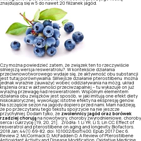
znajdującą się w 5 do nawet 20 filiżanek jagód.
Czy można powiedzieć zatem, że związek ten to rzeczywiście
silniejszą wersja resweratrolu?. W kontekście działania
przeciwnowotworowego wydaje się, że aktywność obu substancji
jest tutaj porównywalna. Silniejsze działanie pterostilbenu można
jednak wyraźnie zauważyć wobec oddziaływania na mózg, układ
krążenia oraz w aktywności przeciwzapalnej – tu wykazuje on już
wyraźną przewagę nad resweratrolem. Wspólnym elementem
działania obu związków jest sposób, w jaki imitują one efekt diety
niskokalorycznej, wywołując istotne efekty na ekspresję genów.
Na szczęście sezon na jagody dopiero przed nami. Mam nadzieję,
że po przeczytaniu tego tekstu spojrzycie na nie jeszcze
przychylniej. Dodam tylko, że
zwolennicy jagód oraz borówek
rzadziej chorują
na nowotwory, choroby zwyrodnieniowe, choroby
serca i cukrzycę [19, 20, 21]. Źródła: 1. Li YR, Li S, Lin CC. Effect of
resveratrol and pterostilbene on aging and longevity. Biofactors.
2018 Jan;44(1):69-82. doi: 10.1002/biof.1400. Epub 2017 Dec 6.
Review 2. McCormack D, McFadden D. A Review of Pterostilbene
Antioxidant Activity and Disease Modification.
Oxidative Medicine