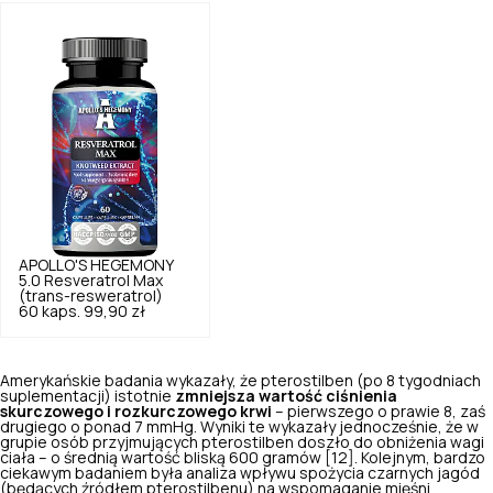
APOLLO'S HEGEMONY
5.0
Resveratrol Max
(trans-resweratrol)
60 kaps.
99,90 zł
Amerykańskie badania wykazały, że pterostilben (po 8 tygodniach
suplementacji) istotnie
zmniejsza wartość ciśnienia
skurczowego i rozkurczowego krwi
– pierwszego o prawie 8, zaś
drugiego o ponad 7 mmHg. Wyniki te wykazały jednocześnie, że w
grupie osób przyjmujących pterostilben doszło do obniżenia wagi
ciała – o średnią wartość bliską 600 gramów [12]. Kolejnym, bardzo
ciekawym badaniem była analiza wpływu spożycia czarnych jagód
(będących źródłem pterostilbenu) na wspomaganie mięśni