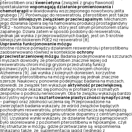
pterostilben oraz
kwercetyna
(związek z grupy flawonoli)
spektakularnie
wspomagają działanie promieniowania i
chemoterapii
w likwidowaniu wszczepionego nowotworu jelita
grubego [7]. Porównując do resweratrolu, pterostilben jest także
znacznie
silniejszym związkiem przeciwzapalnym
. Mechanizm
jego działania opiera się na hamowaniu produkcji prostaglandyny
PGE2 - hormonu tkankowego, który jest silnym promotorem stanu
zapalnego. Działa zatem w sposób podobny do resweratrolu,
jednak jak wynika z przeprowadzonych badań, jest on 3-krotnie
silniejszym blokerem PGE2 niż resweratrol [8].
Usprawnia funkcjonowanie mózgu
Istotne różnice pomiędzy działaniem resweratrolu i pterostilbenu
zaobserwowano również w kontekście
ochrony
przeciwstarzeniowej mózgu
. Badania podejmowane na szczurach
i myszach dowiodły, że pterostilben znacznie lepiej od
resweratrolu chroni mózgi gryzoni przed utratą funkcji
poznawczych i zachowawczych oraz rozwojem choroby
Alzheimera [9]. Jak wynika z kolejnych doniesień, korzystne
działanie pterostilbenu na mózg wydaje się jednak znacznie
szersze. Naukowcy, ponownie podejmując badania na myszach,
dowiedli, że związek ten wykazuje
aktywność przeciwlękową
,
dlatego może okazać się pomocny w profilaktyce rozmaitych
zespołów o podłożu nerwicowym. Oba te związku wykazują bardzo
korzystny wpływ na
kształtowanie plastyczności synaptycznej
– pamięci oraz zdolności uczenia się. Przeprowadzone na
zwierzętach badania wykazały, że wśród związków będących
pochodnymi resweratrolu, pterostilben odznacza się największą
skutecznością w zapobieganiu utracie dopaminy z centrum pamięci
[10]. Uzyskane wyniki wykazały, że działanie funkcji pamięciowych
było skorelowane z poziomem pterostilbenu w hipokampie, czyli
tej strukturze w mózgu, gdzie przetwarzane są wspomnienia.
Wykazano także, że suplementacja jagód (jednego z