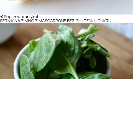
⮜ Poprzedni artykuł
SERNIK NA ZIMNO Z MASCARPONE BEZ GLUTENU I CUKRU
Następny artykuł ⮞
Produkty bogate w żelazo - 9 produktów po które warto sięgać