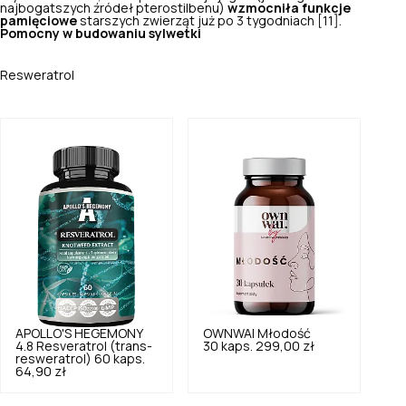
najbogatszych źródeł pterostilbenu)
wzmocniła funkcje
pamięciowe
starszych zwierząt już po 3 tygodniach [11].
Pomocny w budowaniu sylwetki
Resweratrol
APOLLO'S HEGEMONY
OWNWAI
Młodość
4.8
Resveratrol (trans-
30 kaps.
299,00 zł
resweratrol) 60 kaps.
64,90 zł