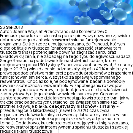
23
Sie
2018
Autor: Joanna Wojsiat
Przeczytano: 336
Komentarze: 0
Francuski paradoks – tak chyba po raz pierwszy nazwano zjawisko
dobroczynnego działania
resweratrolu
na funkcjonowanie
organizmu. Ściślej rzecz ujmując wykazano, że Francuzi, których
dieta obfituje w tłuszcze (znakomitą większość stanowią tam
tłuszcze trans) i potencjalnie powinna zagrażać sercu oraz
układowi krążenia, nie zapadają na tego typu dolegliwości. Badacz,
Serge Ranaud na podstawie kilkunastoletnich badań, które
obejmowało ponad 30 tysięcy Francuzów zaobserwował, że osoby
pijące 20-30g wina dziennie odznaczały się aż o 40% mniejszym
prawdopodobieństwem śmierci z powodu problemów z krążeniem i
funkcjonowaniem serca. Wszystko za sprawą wspomnianego
resweratrolu. Chociaż kolejne podejmowane badania dowiodły
również skuteczność resweratrolu w zapobieganiu rozwojowi
różnego typu nowotworów, to jednak jeszcze nie te właściwości
zadecydowały o jego sławie w świecie naukowym. Ogromne
zainteresowanie jego działaniem nastąpiło wkrótce po tym, jak w
trakcie prac badawczych ustalono, że związek ten silnie (aż 13-
krotnie) aktywuje białka,
deacetylazy histonów
-
sirtuiny
–
przedłużające o kilkadziesiąt (nawet o 70 %) czas życia
organizmów doświadczalnych i zwierząt laboratoryjnych, a w tym
ssaków naczelnych (niedługo napiszę dłuższy artykuł na ten
temat). Dodatkowo, ku uciesze osób dbających o linię, wykazano,
że resweratrol sprzyja intensywnemu spalaniu tłuszczu i szybkiej
redukcji tkanki tłuszczowej [1].