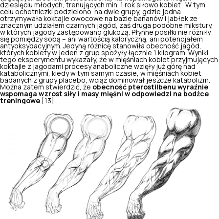
dziesięciu młodych, trenujących min. 1 rok siłowo kobiet . W tym
celu ochotniczki podzielono na dwie grupy, gdzie jedna
otrzymywała koktajle owocowe na bazie bananów i jabłek ze
znacznym udziałem czarnych jagód, zaś druga podobne mikstury,
w których jagody zastępowano glukozą. Płynne posiłki nie różniły
się pomiędzy sobą – ani wartością kaloryczną, ani potencjałem
antyoksydacyjnym. Jedyną różnicę stanowiła obecność jagód,
których kobiety w jeden z grup spożyły łącznie 1 kilogram. Wyniki
tego eksperymentu wykazały, że w mięśniach kobiet przyjmujących
koktajle z jagodami procesy anaboliczne wzięły już górę nad
katabolicznymi, kiedy w tym samym czasie, w mięśniach kobiet
badanych z grupy placebo, wciąż dominował jeszcze katabolizm.
Można zatem stwierdzić, że
obecność pterostilbenu wyraźnie
wspomaga wzrost siły i masy mięśni w odpowiedzi na bodźce
treningowe
[13].