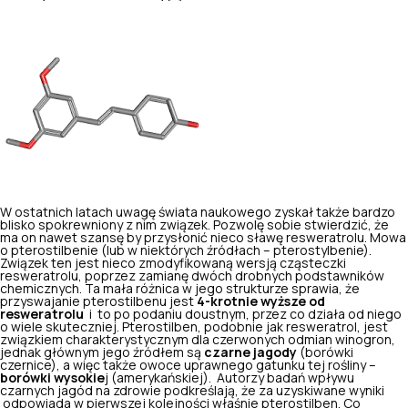
W ostatnich latach uwagę świata naukowego zyskał także bardzo
blisko spokrewniony z nim związek. Pozwolę sobie stwierdzić, że
ma on nawet szansę by przysłonić nieco sławę resweratrolu. Mowa
o pterostilbenie (lub w niektórych źródłach – pterostylbenie).
Związek ten jest nieco zmodyfikowaną wersją cząsteczki
resweratrolu, poprzez zamianę dwóch drobnych podstawników
chemicznych. Ta mała różnica w jego strukturze sprawia, że
przyswajanie pterostilbenu jest
4-krotnie wyższe od
resweratrolu
i to po podaniu doustnym, przez co działa od niego
o wiele skuteczniej. Pterostilben, podobnie jak resweratrol, jest
związkiem charakterystycznym dla czerwonych odmian winogron,
jednak głównym jego źródłem są
czarne jagody
(borówki
czernice), a więc także owoce uprawnego gatunku tej rośliny –
borówki wysokie
j (amerykańskiej). Autorzy badań wpływu
czarnych jagód na zdrowie podkreślają, że za uzyskiwane wyniki
odpowiada w pierwszej kolejności właśnie pterostilben. Co