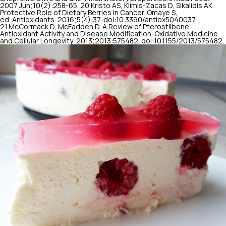
2007 Jun;10(2):258-65. 20.Kristo AS, Klimis-Zacas D, Sikalidis AK.
Protective Role of Dietary Berries in Cancer. Omaye S,
ed.
Antioxidants
. 2016;5(4):37. doi:10.3390/antiox5040037.
21.McCormack D, McFadden D. A Review of Pterostilbene
Antioxidant Activity and Disease Modification.
Oxidative Medicine
and Cellular Longevity
. 2013;2013:575482. doi:10.1155/2013/575482.