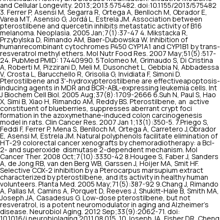
and Cellular Longevity
. 2013;2013:575482. doi:10.1155/2013/575482
3. Ferrer P, Asensi M, Segarra R, Ortega A, Benlloch M, Obrador E,
Varea MT, Asensio G, Jordá L, Estrela JM. Association between
pterostilbene and quercetin inhibits metastatic activity of B16
melanoma. Neoplasia. 2005 Jan;7(1):37-47 4. Mikstacka R,
Przybylska D, Rimando AM, Baer-Dubowska W. Inhibition of
humanrecombinant cytochromes P450 CYP1A1 and CYP1B1 by trans-
resveratrol methyl ethers. Mol Nutr Food Res. 2007 May;51(5):517-
24. PubMed PMID: 17440990. 5Tolomeo M, Grimaudo S, Di Cristina
A, Roberti M, Pizzirani D, Meli M, Dusonchet L, Gebbia N, Abbadessa
V, Crosta L, Barucchello R, Grisolia G, Invidiata F, Simoni D.
Pterostilbene and 3'-hydroxypterostilbene are effectiveapoptosis-
inducing agents in MDR and BCR-ABL-expressing leukemia cells. Int
J Biochem Cell Biol. 2005 Aug;37(8):1709-2666 6.Suh N, Paul S, Hao
X, Simi B, Xiao H, Rimando AM, Reddy BS. Pterostilbene, an active
constituent of blueberries, suppresses aberrant crypt foci
formation in the azoxymethane-induced colon carcinogenesis
model in rats. Clin Cancer Res. 2007 Jan 1;13(1):350-5. 7.Priego S,
Feddi F, Ferrer P, Mena S, Benlloch M, Ortega A, Carretero J,Obrador
E, Asensi M, Estrela JM. Natural polyphenols facilitate elimination of
HT-29 colorectal cancer xenografts by chemoradiotherapy: a Bcl-
2- and superoxide dismutase 2-dependent mechanism. Mol
Cancer Ther. 2008 Oct;7(10):3330-42 8.Hougee S, Faber J, Sanders
A, de Jong RB, van den Berg WB, Garssen J, Hoijer MA, Smit HF.
Selective COX-2 inhibition by a Pterocarpus marsupium extract
characterized by pterostilbene, and its activity in healthy human
volunteers. Planta Med. 2005 May;71(5):387-92 9.Chang J, Rimando
A, Pallas M, Camins A, Porquet D, Reeves J, Shukitt-Hale B, Smith MA,
Joseph JA, Casadesus G. Low-dose pterostilbene, but not
resveratrol, is a potent neuromodulator in aging and Alzheimer's
disease. Neurobiol Aging. 2012 Sep;33(9):2062-71. doi:
10.1016/j.neurobiolaging.2011.08.015. 10.Joseph JA, Fisher DR, Cheng