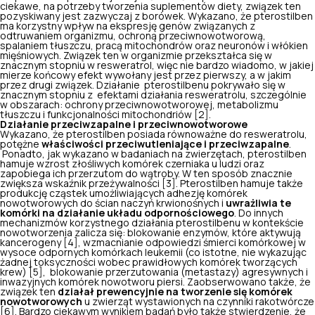
ciekawe, na potrzeby tworzenia suplementów diety, związek ten
pozyskiwany jest zazwyczaj z borówek. Wykazano, że pterostilben
ma korzystny wpływ na ekspresję genów związanych z
odtruwaniem organizmu, ochroną przeciwnowotworową,
spalaniem tłuszczu, pracą mitochondrów oraz neuronów i włókien
mięśniowych. Związek ten w organizmie przekształca się w
znacznym stopniu w resweratrol, więc nie bardzo wiadomo, w jakiej
mierze końcowy efekt wywołany jest przez pierwszy, a w jakim
przez drugi związek. Działanie pterostilbenu pokrywało się w
znacznym stopniu z efektami działania resweratrolu, szczególnie
w obszarach: ochrony przeciwnowotworowej, metabolizmu
tłuszczu i funkcjonalności mitochondriów [2].
Działanie przeciwzapalne i przeciwnowotworowe
Wykazano, że pterostilben posiada równoważne do resweratrolu,
potężne
właściwości przeciwutleniające i przeciwzapalne
.
Ponadto, jak wykazano w badaniach na zwierzętach, pterostilben
hamuje wzrost złośliwych komórek czerniaka u ludzi oraz
zapobiega ich przerzutom do wątroby. W ten sposób znacznie
zwiększa wskaźnik przeżywalności [3]. Pterostilben hamuje także
produkcję cząstek umożliwiających adhezję komórek
nowotworowych do ścian naczyń krwionośnych i
uwrażliwia te
komórki na działanie układu odpornościowego
. Do innych
mechanizmów korzystnego działania pterostilbenu w kontekście
nowotworzenia zalicza się: blokowanie enzymów, które aktywują
kancerogeny [4], wzmacnianie odpowiedzi śmierci komórkowej w
wysoce odpornych komórkach leukemii (co istotne, nie wykazując
żadnej toksyczności wobec prawidłowych komórek tworzących
krew) [5], blokowanie przerzutowania (metastazy) agresywnych i
inwazyjnych komórek nowotworu piersi. Zaobserwowano także, że
związek ten
działał prewencyjnie na tworzenie się komórek
nowotworowych
u zwierząt wystawionych na czynniki rakotwórcze
[6]. Bardzo ciekawym wynikiem badań było także stwierdzenie, że