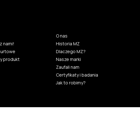
O nas
z nami!
Historia MZ
hurtowe
Dlaczego MZ?
y produkt
Nasze marki
Zaufali nam
Certyfikaty i badania
Jak to robimy?