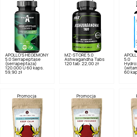
APOLLO'S HEGEMONY
MZ-STORE
5.0
APOLL
5.0
Serrapeptase
Ashwagandha Tabs
5.0
(serrapeptaza)
120 tab.
22,00 zł
Hydro
120.000 U 60 kaps.
(witam
59,90 zł
60 kap
Promocja
Promocja