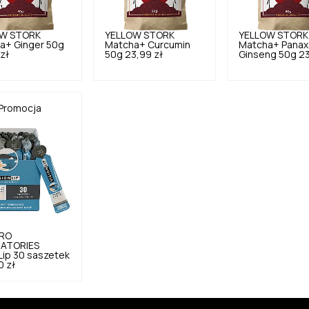
W STORK
YELLOW STORK
YELLOW STORK
a+ Ginger 50g
Matcha+ Curcumin
Matcha+ Panax
zł
50g
23,99 zł
Ginseng 50g
23
Promocja
RO
ATORIES
Lip 30 saszetek
0 zł