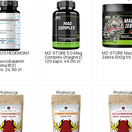
O'S HEGEMONY
MZ-STORE
5.0
Mag
MZ-STORE
Ma
Complex (magnez)
Zebra 300g
59,
xocobalamin
120 kaps.
49,00 zł
ina B12)
s.
24,90 zł
Promocja
Promocja
Promocj