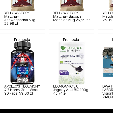
YELLOW STORK
YELLOW STORK
YELLO
Matcha+
Matcha+ Bacopa
Match
Ashwagandha 50g
Monnieri 50g
23,99 zł
23,99 
23,99 zł
Promocja
Promocja
APOLLO'S HEGEMONY
BEORGANIC
5.0
DWAT
4.7
Horny Goat Weed
Jagody Acai BIO 100g
LABOR
90 kaps.
59,00 zł
43,74 zł
Vision
248,0