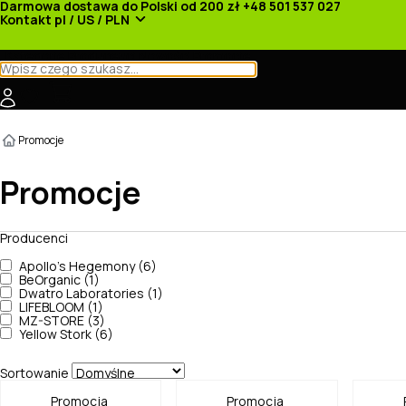
Darmowa dostawa do Polski od 200 zł
+48 501 537 027
Kontakt
pl / US / PLN
Kategorie
Producenci
Nowości
Promocje
Promocje
Promocje
Producenci
Apollo's Hegemony (6)
BeOrganic (1)
Dwatro Laboratories (1)
LIFEBLOOM (1)
MZ-STORE (3)
Yellow Stork (6)
Sortowanie
Promocja
Promocja