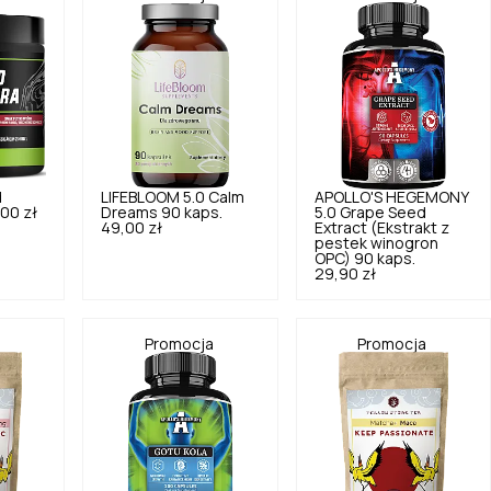
d
LIFEBLOOM
5.0
Calm
APOLLO'S HEGEMONY
00 zł
Dreams 90 kaps.
5.0
Grape Seed
49,00 zł
Extract (Ekstrakt z
pestek winogron
OPC) 90 kaps.
29,90 zł
a
Promocja
Promocja