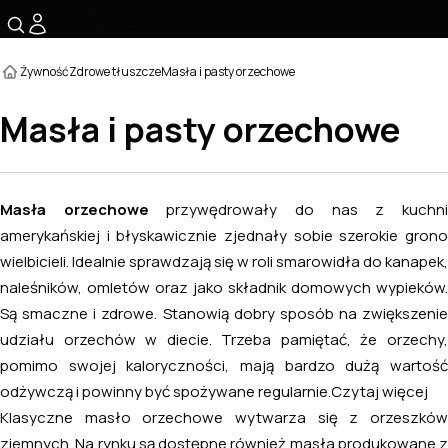
☰
Żywność
Zdrowe tłuszcze
Masła i pasty orzechowe
Masła i pasty orzechowe
Masła orzechowe
przywędrowały do nas z kuchn
amerykańskiej i błyskawicznie zjednały sobie szerokie grono
wielbicieli. Idealnie sprawdzają się w roli smarowidła do kanapek,
naleśników, omletów oraz jako składnik domowych wypieków.
Są smaczne i zdrowe. Stanowią dobry sposób na zwiększenie
udziału orzechów w diecie. Trzeba pamiętać, że orzechy,
pomimo swojej kaloryczności, mają bardzo dużą wartość
odżywczą i powinny być spożywane regularnie.
Czytaj więcej
Klasyczne masło orzechowe wytwarza się z orzeszków
ziemnych. Na rynku są dostępne również masła produkowane z