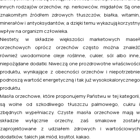
innych rodzajów orzechów, np. nerkowców, migdałów. Są one
znakomitym źródłem zdrowych tłuszczów, białka, witamin,
minerałów i antyoksydantów, a dzięki temu wykazują korzystny
wpływ na organizm człowieka.
Niestety, w składzie większości marketowych maseł
orzechowych oprócz orzechów często można znaleźć
również uwodornione oleje roślinne, cukier, sól albo inne,
niepożądane dodatki. Niweczą one prozdrowotne właściwości
produktu, wynikające z obecności orzechów i niepotrzebnie
podnoszą wartość energetyczną i tak już wysokokalorycznego
produktu.
Masła orzechowe, które proponujemy Państwu w tej kategorii,
są wolne od szkodliwego tłuszczu palmowego, cukru i
zbędnych wypełniaczy. Czyste masła orzechowe mają w
składzie wyłącznie orzechy, zaś smakowe zostały
zaprojektowane z udziałem zdrowych i wartościowych
dodatków, takich jak miód, ksylitol, kakao.