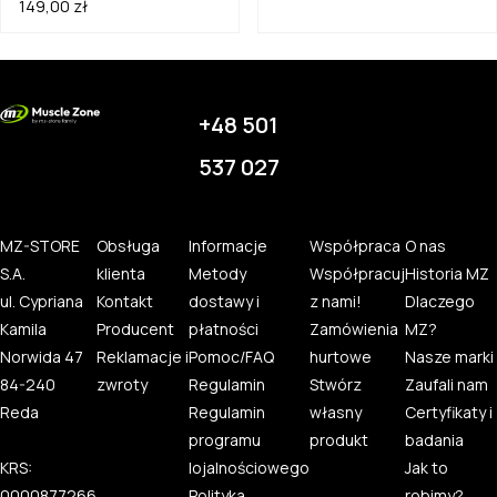
149,00 zł
+48 501
537 027
MZ-STORE
Obsługa
Informacje
Współpraca
O nas
S.A.
klienta
Metody
Współpracuj
Historia MZ
ul. Cypriana
Kontakt
dostawy i
z nami!
Dlaczego
Kamila
Producent
płatności
Zamówienia
MZ?
Norwida 47
Reklamacje i
Pomoc/FAQ
hurtowe
Nasze marki
84-240
zwroty
Regulamin
Stwórz
Zaufali nam
Reda
Regulamin
własny
Certyfikaty i
programu
produkt
badania
KRS:
lojalnościowego
Jak to
0000877266
Polityka
robimy?