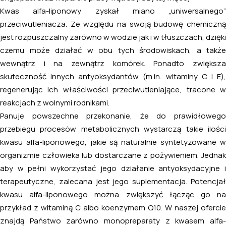
Kwas alfa-liponowy zyskał miano „uniwersalnego”
przeciwutleniacza. Ze względu na swoją budowę chemiczną
jest rozpuszczalny zarówno w wodzie jak i w tłuszczach, dzięki
czemu może działać w obu tych środowiskach, a także
wewnątrz i na zewnątrz komórek. Ponadto zwiększa
skuteczność innych antyoksydantów (m.in. witaminy C i E),
regenerując ich właściwości przeciwutleniające, tracone w
reakcjach z wolnymi rodnikami.
Panuje powszechne przekonanie, że do prawidłowego
przebiegu procesów metabolicznych wystarczą takie ilości
kwasu alfa-liponowego, jakie są naturalnie syntetyzowane w
organizmie człowieka lub dostarczane z pożywieniem. Jednak
aby w pełni wykorzystać jego działanie antyoksydacyjne i
terapeutyczne, zalecana jest jego suplementacja. Potencjał
kwasu alfa-liponowego można zwiększyć łącząc go na
przykład z witaminą C albo koenzymem Q10. W naszej ofercie
znajdą Państwo zarówno monopreparaty z kwasem alfa-