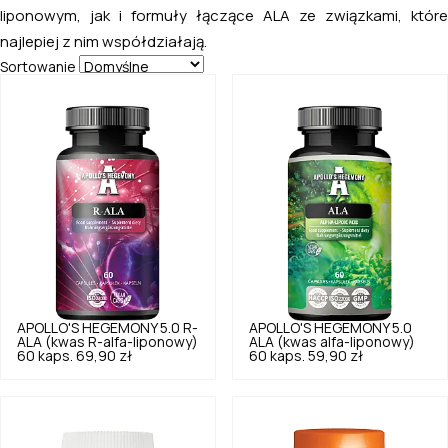
liponowym, jak i formuły łączące ALA ze związkami, które
najlepiej z nim współdziałają.
Sortowanie
APOLLO'S HEGEMONY
5.0
R-
APOLLO'S HEGEMONY
5.0
ALA (kwas R-alfa-liponowy)
ALA (kwas alfa-liponowy)
60 kaps.
69,90 zł
60 kaps.
59,90 zł