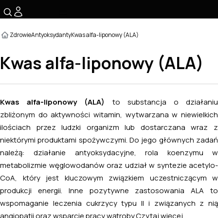
☰
Zdrowie
Antyoksydanty
Kwas alfa-liponowy (ALA)
Kwas alfa-liponowy (ALA)
Kwas alfa-liponowy (ALA)
to substancja o działani
zbliżonym do aktywności witamin, wytwarzana w niewielkich
ilościach przez ludzki organizm lub dostarczana wraz z
niektórymi produktami spożywczymi. Do jego głównych zadań
należą: działanie antyoksydacyjne, rola koenzymu w
metabolizmie węglowodanów oraz udział w syntezie acetylo-
CoA, który jest kluczowym związkiem uczestniczącym w
produkcji energii. Inne pozytywne zastosowania ALA to
wspomaganie leczenia cukrzycy typu II i związanych z nią
angiopatii oraz wsparcie pracy wątroby.
Czytaj więcej