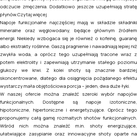
odczucie zmęczenia. Dodatkowo jeszcze uzupełniają stratę
płynów.
Czytaj więcej
Napoje funkcjonalne najczęściej mają w składzie składniki
mineralne oraz węglowodany, będące głównym źródłem
energii. Niekiedy wzbogaca się je również o kofeinę, guaranę
albo ekstrakty roślinne. Gaszą pragnienie i nawadniają lepiej niż
zwykła woda, a oprócz tego uzupełniają tracone wraz z
potem elektrolity i zapewniają utrzymanie stałego poziomu
glukozy we krwi. Z kolei shoty są znacznie bardziej
skoncentrowane, dlatego dla osiągnięcia pożądanego efektu
wystarczy mała objętościowa porcja – jeden, dwa duże łyki.
W naszej ofercie można znaleźć szeroki wybór napojów
funkcjonalnych. Dostępne są napoje izotoniczne,
hipotoniczne, hipertoniczne i energetyzujące. Oprócz tego
proponujemy całą gamę rozmaitych shotów funkcjonalnych.
Wśród nich można znaleźć m.in. shoty energizujące,
ułatwiające zasypianie oraz innowacyjne shoty oparte na