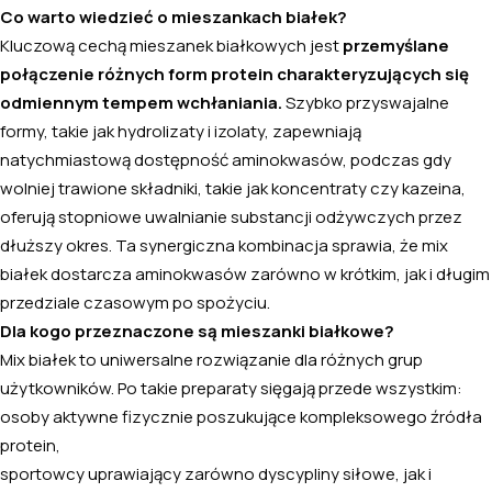
Co warto wiedzieć o mieszankach białek?
Kluczową cechą mieszanek białkowych jest
przemyślane
połączenie różnych form protein charakteryzujących się
odmiennym tempem wchłaniania.
Szybko przyswajalne
formy, takie jak hydrolizaty i izolaty, zapewniają
natychmiastową dostępność aminokwasów, podczas gdy
wolniej trawione składniki, takie jak koncentraty czy kazeina,
oferują stopniowe uwalnianie substancji odżywczych przez
dłuższy okres. Ta synergiczna kombinacja sprawia, że mix
białek dostarcza aminokwasów zarówno w krótkim, jak i długim
przedziale czasowym po spożyciu.
Dla kogo przeznaczone są mieszanki białkowe?
Mix białek to uniwersalne rozwiązanie dla różnych grup
użytkowników. Po takie preparaty sięgają przede wszystkim:
osoby aktywne fizycznie poszukujące kompleksowego źródła
protein,
sportowcy uprawiający zarówno dyscypliny siłowe, jak i