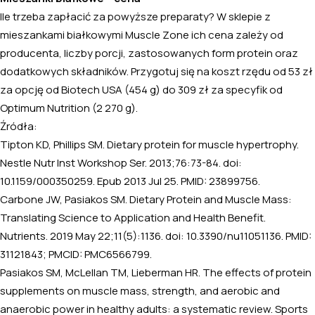
Ile trzeba zapłacić za powyższe preparaty? W sklepie z
mieszankami białkowymi Muscle Zone ich cena zależy od
producenta, liczby porcji, zastosowanych form protein oraz
dodatkowych składników. Przygotuj się na koszt rzędu od 53 zł
za opcję od Biotech USA (454 g) do 309 zł za specyfik od
Optimum Nutrition (2 270 g).
Źródła:
Tipton KD, Phillips SM. Dietary protein for muscle hypertrophy.
Nestle Nutr Inst Workshop Ser. 2013;76:73-84. doi:
10.1159/000350259. Epub 2013 Jul 25. PMID: 23899756.
Carbone JW, Pasiakos SM. Dietary Protein and Muscle Mass:
Translating Science to Application and Health Benefit.
Nutrients. 2019 May 22;11(5):1136. doi: 10.3390/nu11051136. PMID:
31121843; PMCID: PMC6566799.
Pasiakos SM, McLellan TM, Lieberman HR. The effects of protein
supplements on muscle mass, strength, and aerobic and
anaerobic power in healthy adults: a systematic review. Sports