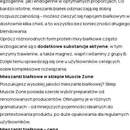
egzogenne, jak i endogenne w optymalnych proporcjach. Co
bardzo istotne, mieszanki białek odznaczają się dobrą
rozpuszczalnością – możesz cieszyć się napojem białkowym w
dosłownie kilka chwil, a to wszystko bez konieczności długiego
blendowania.
Oprócz różnorodnych form protein mixy białkowe często
wzbogacane są o
dodatkowe substancje aktywne
, w tym
enzymy trawienne
, a także magnez, wapń i witaminy z grupy B.
Dzięki temu sprawdzają się one u użytkowników ceniących
sobie kompleksowe rozwiązania.
Mieszanki białkowe w sklepie Muscle Zone
Poszukujesz wysokiej jakości mieszanki białkowej? Sklep
Muscle Zone posiada szeroki wybór preparatów od
renomowanych producentów. Oferujemy je w różnych
gramaturach – od mniejszych pojemności idealnych do
przetestowania produktu, po duże opakowania dla regularnych
użytkowników.
Mieszanki białkowe – cena