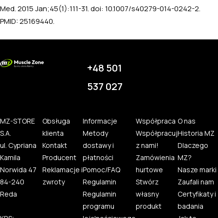
Med. 2015 Jan;45(1):111-31. doi: 10.1007/s40279-014-0242-2.
PMID: 25169440.
+48 501
537 027
MZ-STORE
Obsługa
Informacje
Współpraca
O nas
S.A.
klienta
Metody
Współpracuj
Historia MZ
ul. Cypriana
Kontakt
dostawy i
z nami!
Dlaczego
Kamila
Producent
płatności
Zamówienia
MZ?
Norwida 47
Reklamacje i
Pomoc/FAQ
hurtowe
Nasze marki
84-240
zwroty
Regulamin
Stwórz
Zaufali nam
Reda
Regulamin
własny
Certyfikaty i
programu
produkt
badania