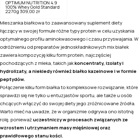
OPTIMUM NUTRITION
4.9
100% Whey Gold Standard
2270g
309,00 zł
Mieszanka białkowa to zaawansowany suplement diety
łączący w swojej formule różne typy protein w celu uzyskania
optymalnego profilu aminokwasowego i czasu przyswajania. W
odróżnieniu od preparatów jednoskładnikowych mix białek
zawiera kompozycję kilku form protein, najczęściej
pochodzących z mleka, takich jak
koncentraty, izolaty i
hydrolizaty, a niekiedy również białko kazeinowe i w formie
peptydów.
Połączenie kilku form białka to kompleksowe rozwiązanie, które
sprawdzi się nie tylko u entuzjastów sportu, ale także u osób
chcących włączyć do swojej diety jego zróżnicowane źródła.
Warto mieć na uwadze, że w organizmie odgrywa ono istotną
rolę, ponieważ
uczestniczy w procesach związanych ze
wzrostem i utrzymaniem masy mięśniowej oraz
prawidłowego stanu kości.