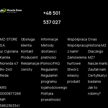
+48 501
537 027
MZ-STORE
Obsługa
Informacje
Współpraca
O nas
S.A.
klienta
Metody
Współpracuj
Historia MZ
ul. Cypriana
Kontakt
dostawy i
z nami!
Dlaczego
Kamila
Producent
płatności
Zamówienia
MZ?
Norwida 47
Reklamacje i
Pomoc/FAQ
hurtowe
Nasze marki
84-240
zwroty
Regulamin
Stwórz
Zaufali nam
Reda
Regulamin
własny
Certyfikaty i
programu
produkt
badania
KRS:
lojalnościowego
Jak to
0000877266
Polityka
robimy?
NIP:
prywatności
5862363341