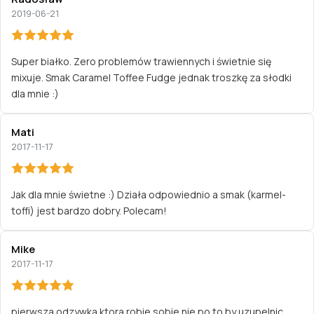
2019-06-21
Super białko. Zero problemów trawiennych i świetnie się
mixuje. Smak Caramel Toffee Fudge jednak troszkę za słodki
dla mnie :)
Mati
2017-11-17
Jak dla mnie świetne :) Działa odpowiednio a smak (karmel-
toffi) jest bardzo dobry. Polecam!
Mike
2017-11-17
pierwsza odzywka ktora robie sobie nie po to by uzupelnic