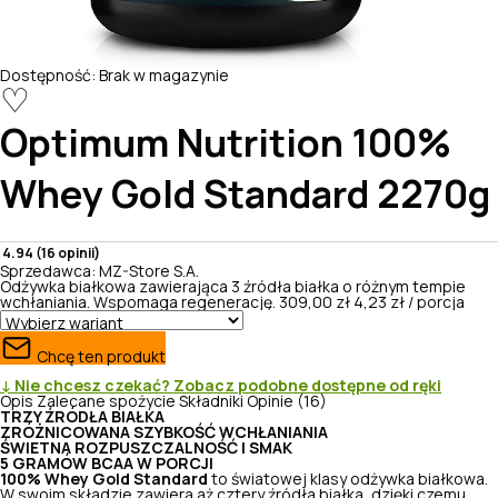
Dostępność:
Brak w magazynie
♡
Optimum Nutrition
100%
Whey Gold Standard 2270g
4.94 (16 opinii)
Sprzedawca:
MZ-Store S.A.
Odżywka białkowa zawierająca 3 źródła białka o różnym tempie
wchłaniania. Wspomaga regenerację.
309,00 zł
4,23 zł / porcja
Chcę ten produkt
↓ Nie chcesz czekać? Zobacz podobne dostępne od ręki
Opis
Zalecane spożycie
Składniki
Opinie (16)
TRZY ŹRÓDŁA BIAŁKA
ZRÓŻNICOWANA SZYBKOŚĆ WCHŁANIANIA
ŚWIETNA ROZPUSZCZALNOŚĆ I SMAK
5 GRAMÓW BCAA W PORCJI
100% Whey Gold Standard
to światowej klasy odżywka białkowa.
W swoim składzie zawiera aż cztery źródła białka, dzięki czemu