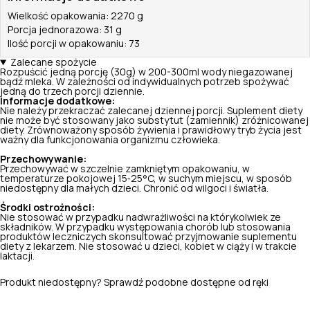
Wielkość opakowania: 2270 g
Porcja jednorazowa: 31 g
Ilość porcji w opakowaniu: 73
Zalecane spożycie
Rozpuścić jedną porcję (30g) w 200-300ml wody niegazowanej
bądź mleka. W zależności od indywidualnych potrzeb spożywać
jedną do trzech porcji dziennie.
Informacje dodatkowe:
Nie należy przekraczać zalecanej dziennej porcji. Suplement diety
nie może być stosowany jako substytut (zamiennik) zróżnicowanej
diety. Zrównoważony sposób żywienia i prawidłowy tryb życia jest
ważny dla funkcjonowania organizmu człowieka.
Przechowywanie:
Przechowywać w szczelnie zamkniętym opakowaniu, w
temperaturze pokojowej 15‑25°C, w suchym miejscu, w sposób
niedostępny dla małych dzieci. Chronić od wilgoci i światła.
Środki ostrożności:
Nie stosować w przypadku nadwrażliwości na którykolwiek ze
składników. W przypadku występowania chorób lub stosowania
produktów leczniczych skonsultować przyjmowanie suplementu
diety z lekarzem. Nie stosować u dzieci, kobiet w ciąży i w trakcie
laktacji.
Produkt niedostępny? Sprawdź podobne dostępne od ręki