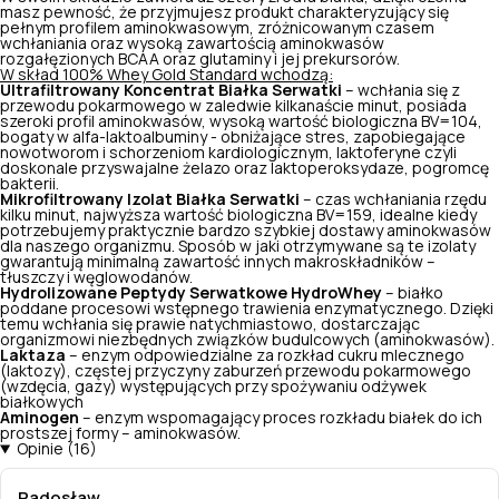
masz pewność, że przyjmujesz produkt charakteryzujący się
pełnym profilem aminokwasowym, zróżnicowanym czasem
wchłaniania oraz wysoką zawartością aminokwasów
rozgałęzionych BCAA oraz glutaminy i jej prekursorów.
W skład 100% Whey Gold Standard wchodzą:
Ultrafiltrowany Koncentrat Białka Serwatki
– wchłania się z
przewodu pokarmowego w zaledwie kilkanaście minut, posiada
szeroki profil aminokwasów, wysoką wartość biologiczna BV=104,
bogaty w alfa-laktoalbuminy - obniżające stres, zapobiegające
nowotworom i schorzeniom kardiologicznym, laktoferyne czyli
doskonale przyswajalne żelazo oraz laktoperoksydaze, pogromcę
bakterii.
Mikrofiltrowany Izolat Białka Serwatki
– czas wchłaniania rzędu
kilku minut, najwyższa wartość biologiczna BV=159, idealne kiedy
potrzebujemy praktycznie bardzo szybkiej dostawy aminokwasów
dla naszego organizmu. Sposób w jaki otrzymywane są te izolaty
gwarantują minimalną zawartość innych makroskładników –
tłuszczy i węglowodanów.
Hydrolizowane Peptydy Serwatkowe HydroWhey
– białko
poddane procesowi wstępnego trawienia enzymatycznego. Dzięki
temu wchłania się prawie natychmiastowo, dostarczając
organizmowi niezbędnych związków budulcowych (aminokwasów).
Laktaza
– enzym odpowiedzialne za rozkład cukru mlecznego
(laktozy), częstej przyczyny zaburzeń przewodu pokarmowego
(wzdęcia, gazy) występujących przy spożywaniu odżywek
białkowych
Aminogen
– enzym wspomagający proces rozkładu białek do ich
prostszej formy – aminokwasów.
Opinie (16)
Radosław