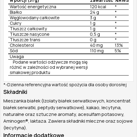
w porcji (31 g)
zawartość
%RWS
Wartość energetyczna
120 kcal
*
Białko
24 g
*
Węglowodany całkowite
3 g
*
Cukry
1 g
*
Tłuszcz całkowity
1 g
*
Tłuszcze nasycone
0,5 g
*
Tłuszcze trans
0 g
*
Cholesterol
40 mg
13%
Sód
110 mg
5%
Uwaga
Podane wartości odżywcze mogą się
różnić w zależności od wybranej wersji
smakowej produktu
*-Dzienna referencyjna wartość spożycia dla osoby dorosłej
Składniki
Mieszanka białek (Izolaty białek serwatkowych, koncentrat
białek serwatki, peptydy serwatkowe), kakao, lecytyna,
naturalne oraz sztuczne aromaty, acesulfam potasowy,
Aminogen®, laktaza. Zawiera składniki mleczne oraz sojowe
(lecytyna).
Informacje dodatkowe