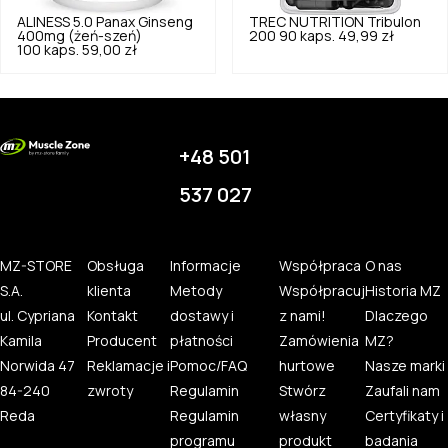
ALINESS
5.0
Panax Ginseng
TREC NUTRITION
Tribulon
400mg (żeń-szeń)
200 90 kaps.
49,99 zł
100 kaps.
59,00 zł
+48 501
537 027
MZ-STORE
Obsługa
Informacje
Współpraca
O nas
S.A.
klienta
Metody
Współpracuj
Historia MZ
ul. Cypriana
Kontakt
dostawy i
z nami!
Dlaczego
Kamila
Producent
płatności
Zamówienia
MZ?
Norwida 47
Reklamacje i
Pomoc/FAQ
hurtowe
Nasze marki
84-240
zwroty
Regulamin
Stwórz
Zaufali nam
Reda
Regulamin
własny
Certyfikaty i
programu
produkt
badania