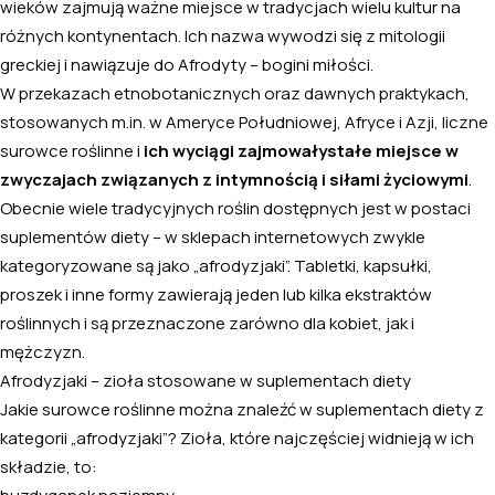
wieków zajmują ważne miejsce w tradycjach wielu kultur na
różnych kontynentach. Ich nazwa wywodzi się z mitologii
greckiej i nawiązuje do Afrodyty – bogini miłości.
W przekazach etnobotanicznych oraz dawnych praktykach,
stosowanych m.in. w Ameryce Południowej, Afryce i Azji, liczne
surowce roślinne i
ich wyciągi zajmowały
stałe miejsce w
zwyczajach związanych z intymnością i siłami życiowymi
.
Obecnie wiele tradycyjnych roślin dostępnych jest w postaci
suplementów diety – w sklepach internetowych zwykle
kategoryzowane są jako „afrodyzjaki”. Tabletki, kapsułki,
proszek i inne formy zawierają jeden lub kilka ekstraktów
roślinnych i są przeznaczone zarówno dla kobiet, jak i
mężczyzn.
Afrodyzjaki – zioła stosowane w suplementach diety
Jakie surowce roślinne można znaleźć w suplementach diety z
kategorii „afrodyzjaki”? Zioła, które najczęściej widnieją w ich
składzie, to: