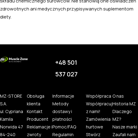
składu chemicznego surowców. Nie stanowią one oświadczeń
zdrowotnych ani medycznych przypisywanych suplementom
diety.
+48 501
537 027
MZ-STORE
Obsługa
Informacje
Współpraca
O nas
S.A.
klienta
Metody
Współpracuj
Historia MZ
ul. Cypriana
Kontakt
dostawy i
z nami!
Dlaczego
Kamila
Producent
płatności
Zamówienia
MZ?
Norwida 47
Reklamacje i
Pomoc/FAQ
hurtowe
Nasze marki
84-240
zwroty
Regulamin
Stwórz
Zaufali nam