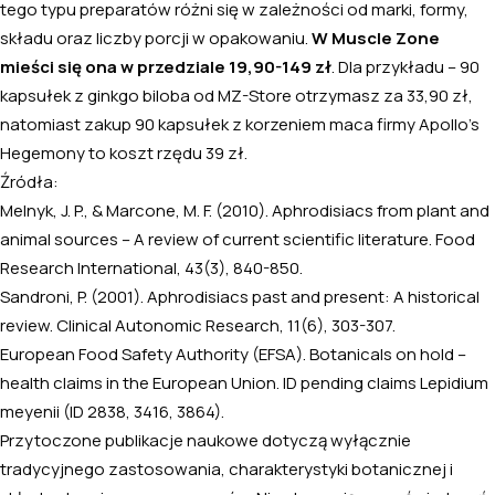
tego typu preparatów różni się w zależności od marki, formy,
składu oraz liczby porcji w opakowaniu.
W Muscle Zone
mieści się ona w przedziale 19,90-149 zł
. Dla przykładu – 90
kapsułek z ginkgo biloba od MZ-Store otrzymasz za 33,90 zł,
natomiast zakup 90 kapsułek z korzeniem maca firmy Apollo’s
Hegemony to koszt rzędu 39 zł.
Źródła:
Melnyk, J. P., & Marcone, M. F. (2010).
Aphrodisiacs from plant and
animal sources – A review of current scientific literature
. Food
Research International, 43(3), 840-850.
Sandroni, P. (2001). Aphrodisiacs past and present: A historical
review. Clinical Autonomic Research, 11(6), 303-307.
European Food Safety Authority (EFSA). Botanicals on hold –
health claims in the European Union. ID pending claims Lepidium
meyenii (ID 2838, 3416, 3864).
Przytoczone publikacje naukowe dotyczą wyłącznie
tradycyjnego zastosowania, charakterystyki botanicznej i