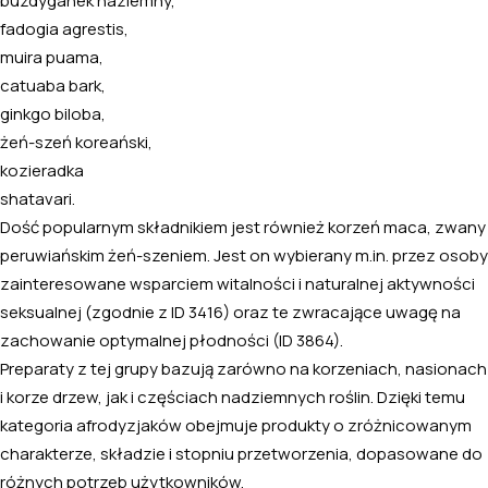
buzdyganek naziemny,
fadogia agrestis,
muira puama,
catuaba bark,
ginkgo biloba
,
żeń-szeń koreański,
kozieradka
shatavari.
Dość popularnym składnikiem jest również korzeń
maca
, zwany
peruwiańskim żeń-szeniem. Jest on wybierany m.in. przez osoby
zainteresowane wsparciem witalności i naturalnej aktywności
seksualnej (zgodnie z ID 3416) oraz te zwracające uwagę na
zachowanie optymalnej płodności (ID 3864).
Preparaty z tej grupy bazują zarówno na korzeniach, nasionach
i korze drzew, jak i częściach nadziemnych roślin. Dzięki temu
kategoria afrodyzjaków obejmuje produkty o zróżnicowanym
charakterze, składzie i stopniu przetworzenia, dopasowane do
różnych potrzeb użytkowników.