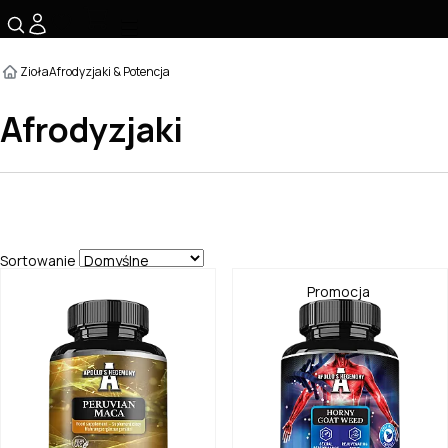
☰
Zioła
Afrodyzjaki & Potencja
Afrodyzjaki
Sortowanie
Promocja