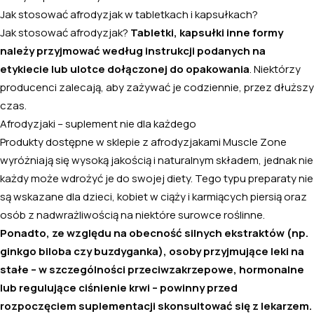
Jak stosować afrodyzjak w tabletkach i kapsułkach?
Jak stosować afrodyzjak?
Tabletki, kapsułki inne formy
należy przyjmować według instrukcji podanych na
etykiecie lub ulotce dołączonej do opakowania
. Niektórzy
producenci zalecają, aby zażywać je codziennie, przez dłuższy
czas.
Afrodyzjaki – suplement nie dla każdego
Produkty dostępne w sklepie z afrodyzjakami Muscle Zone
wyróżniają się wysoką jakością i naturalnym składem, jednak nie
każdy może wdrożyć je do swojej diety. Tego typu preparaty nie
są wskazane dla dzieci, kobiet w ciąży i karmiących piersią oraz
osób z nadwrażliwością na niektóre surowce roślinne.
Ponadto, ze względu na obecność silnych ekstraktów (np.
ginkgo biloba czy buzdyganka), osoby przyjmujące leki na
stałe – w szczególności przeciwzakrzepowe, hormonalne
lub regulujące ciśnienie krwi – powinny przed
rozpoczęciem suplementacji skonsultować się z lekarzem.