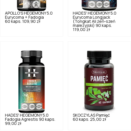
APOLLO'S HEGEMONY
5.0
HADES' HEGEMONY
5.0
Eurycoma + Fadogia
Eurycoma Longjack
60 kaps.
109,90 zł
(Tongkat Ali żeń-szeń
malezyjski) 90 kaps.
119,00 zł
HADES' HEGEMONY
5.0
SKOCZYLAS
Pamięć
Fadogia Agrestis 90 kaps.
60 kaps.
25,00 zł
99,00 zł