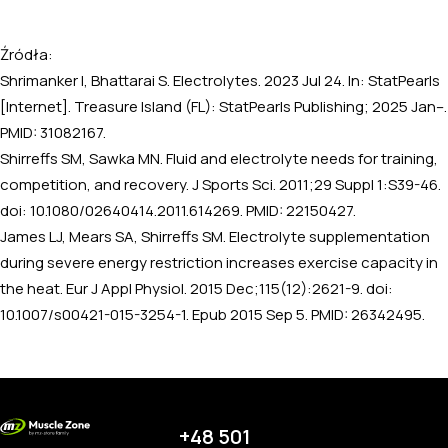
Źródła:
Shrimanker I, Bhattarai S. Electrolytes. 2023 Jul 24. In: StatPearls
[Internet]. Treasure Island (FL): StatPearls Publishing; 2025 Jan–.
PMID: 31082167.
Shirreffs SM, Sawka MN. Fluid and electrolyte needs for training,
competition, and recovery. J Sports Sci. 2011;29 Suppl 1:S39-46.
doi: 10.1080/02640414.2011.614269. PMID: 22150427.
James LJ, Mears SA, Shirreffs SM. Electrolyte supplementation
during severe energy restriction increases exercise capacity in
the heat. Eur J Appl Physiol. 2015 Dec;115(12):2621-9. doi:
10.1007/s00421-015-3254-1. Epub 2015 Sep 5. PMID: 26342495.
+48 501