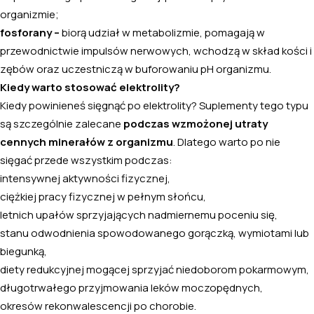
organizmie;
fosforany –
biorą udział w metabolizmie, pomagają w
przewodnictwie impulsów nerwowych, wchodzą w skład kości i
zębów oraz uczestniczą w buforowaniu pH organizmu.
Kiedy warto stosować elektrolity?
Kiedy powinieneś sięgnąć po elektrolity? Suplementy tego typu
są szczególnie zalecane
podczas wzmożonej utraty
cennych minerałów z organizmu
. Dlatego warto po nie
sięgać przede wszystkim podczas:
intensywnej aktywności fizycznej,
ciężkiej pracy fizycznej w pełnym słońcu,
letnich upałów sprzyjających nadmiernemu poceniu się,
stanu odwodnienia spowodowanego gorączką, wymiotami lub
biegunką,
diety redukcyjnej mogącej sprzyjać niedoborom pokarmowym,
długotrwałego przyjmowania leków moczopędnych,
okresów rekonwalescencji po chorobie.