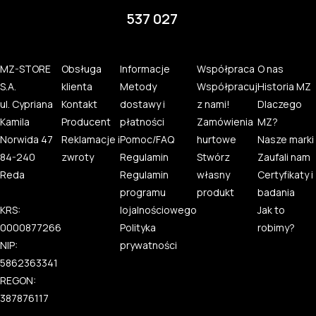
537 027
MZ-STORE
Obsługa
Informacje
Współpraca
O nas
S.A.
klienta
Metody
Współpracuj
Historia MZ
ul. Cypriana
Kontakt
dostawy i
z nami!
Dlaczego
Kamila
Producent
płatności
Zamówienia
MZ?
Norwida 47
Reklamacje i
Pomoc/FAQ
hurtowe
Nasze marki
84-240
zwroty
Regulamin
Stwórz
Zaufali nam
Reda
Regulamin
własny
Certyfikaty i
programu
produkt
badania
KRS:
lojalnościowego
Jak to
0000877266
Polityka
robimy?
NIP:
prywatności
5862363341
REGON:
387876117