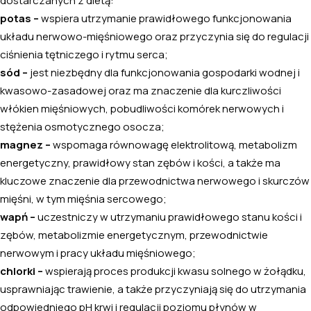
dostarczanych z dietą:
potas
–
wspiera utrzymanie prawidłowego funkcjonowania
układu nerwowo-mięśniowego oraz przyczynia się do regulacji
ciśnienia tętniczego i rytmu serca;
sód –
jest niezbędny dla funkcjonowania gospodarki wodnej i
kwasowo-zasadowej oraz ma znaczenie dla kurczliwości
włókien mięśniowych, pobudliwości komórek nerwowych i
stężenia osmotycznego osocza;
magnez
–
wspomaga równowagę elektrolitową, metabolizm
energetyczny, prawidłowy stan zębów i kości, a także ma
kluczowe znaczenie dla przewodnictwa nerwowego i skurczów
mięśni, w tym mięśnia sercowego;
wapń
–
uczestniczy w utrzymaniu prawidłowego stanu kości i
zębów, metabolizmie energetycznym, przewodnictwie
nerwowym i pracy układu mięśniowego;
chlorki –
wspierają proces produkcji kwasu solnego w żołądku,
usprawniając trawienie, a także przyczyniają się do utrzymania
odpowiedniego pH krwi i regulacji poziomu płynów w