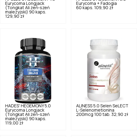
Eurycoma Longjack
Eurycoma + Fadogia
(Tongkat Ali żeń-szeń
60 kaps.
109,90 zł
malezyjski) 90 kaps.
129,90 zł
HADES' HEGEMONY
5.0
ALINESS
5.0
Selen SeLECT
Eurycoma Longjack
L-Selenometionina
(Tongkat Ali żeń-szeń
200mcg 100 tab.
32,90 zł
malezyjski) 90 kaps.
119,00 zł