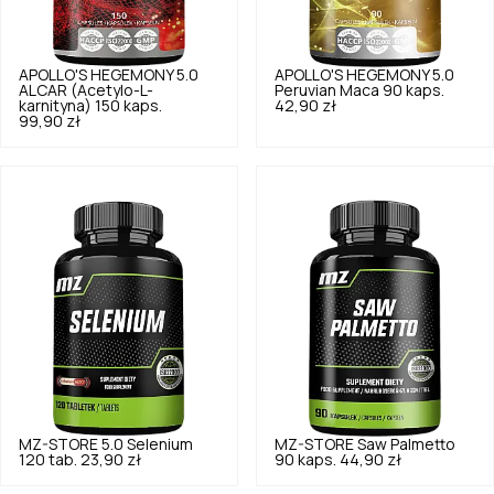
APOLLO'S HEGEMONY
5.0
APOLLO'S HEGEMONY
5.0
ALCAR (Acetylo-L-
Peruvian Maca 90 kaps.
karnityna) 150 kaps.
42,90 zł
99,90 zł
MZ-STORE
5.0
Selenium
MZ-STORE
Saw Palmetto
120 tab.
23,90 zł
90 kaps.
44,90 zł