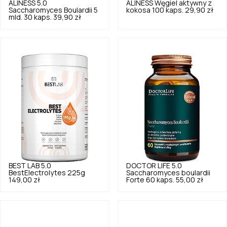
ALINESS
5.0
ALINESS
Węgiel aktywny z
Saccharomyces Boulardii 5
kokosa 100 kaps.
29,90 zł
mld. 30 kaps.
39,90 zł
BEST LAB
5.0
DOCTOR LIFE
5.0
BestElectrolytes 225g
Saccharomyces boulardii
149,00 zł
Forte 60 kaps.
55,00 zł