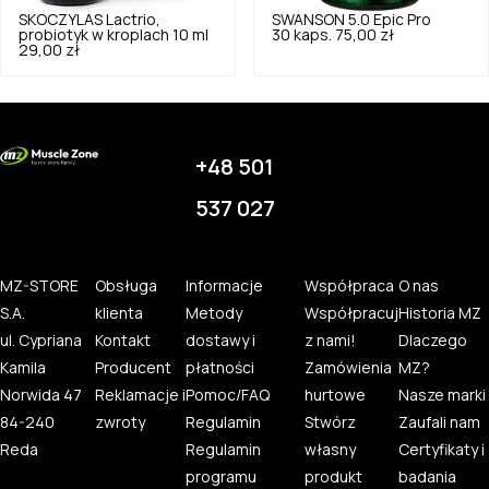
SKOCZYLAS
Lactrio,
SWANSON
5.0
Epic Pro
probiotyk w kroplach 10 ml
30 kaps.
75,00 zł
29,00 zł
+48 501
537 027
MZ-STORE
Obsługa
Informacje
Współpraca
O nas
S.A.
klienta
Metody
Współpracuj
Historia MZ
ul. Cypriana
Kontakt
dostawy i
z nami!
Dlaczego
Kamila
Producent
płatności
Zamówienia
MZ?
Norwida 47
Reklamacje i
Pomoc/FAQ
hurtowe
Nasze marki
84-240
zwroty
Regulamin
Stwórz
Zaufali nam
Reda
Regulamin
własny
Certyfikaty i
programu
produkt
badania