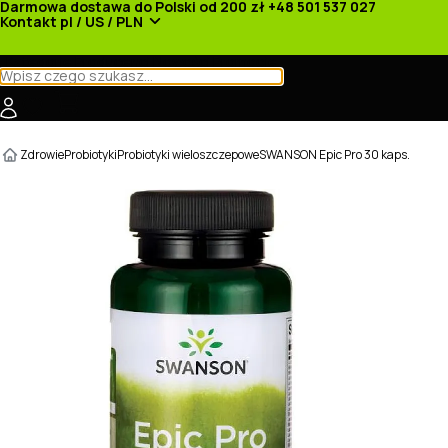
Darmowa dostawa do Polski od 200 zł
+48 501 537 027
Kontakt
pl / US / PLN
Kategorie
Producenci
Nowości
Promocje
Zdrowie
Probiotyki
Probiotyki wieloszczepowe
SWANSON Epic Pro 30 kaps.