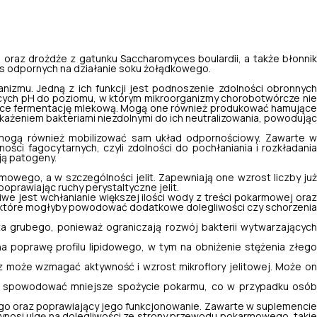
ii oraz drożdże z gatunku
Saccharomyces boulardii
, a także błonni
s odpornych na działanie soku żołądkowego.
nizmu. Jedną z ich funkcji jest podnoszenie zdolności obronnych
ących pH do poziomu, w którym mikroorganizmy chorobotwórcze nie
ące fermentację mlekową. Mogą one również produkować hamując
każeniem bakteriami niezdolnymi do ich neutralizowania, powodując
mogą również mobilizować sam układ odpornościowy. Zawarte w
ości fagocytarnych, czyli zdolności do pochłaniania i rozkładania
ją patogeny.
mowego, a w szczególności jelit. Zapewniają one wzrost liczby już
prawiając ruchy perystaltyczne jelit.
we jest wchłanianie większej ilości wody z treści pokarmowej oraz
w, które mogłyby powodować dodatkowe dolegliwości czy schorzenia
ta grubego, ponieważ ograniczają rozwój bakterii wytwarzających
a poprawę profilu lipidowego, w tym na obniżenie stężenia złego
ecz może wzmagać aktywność i wzrost mikroflory jelitowej. Może o
z to spowodować mniejsze spożycie pokarmu, co w przypadku osób
go oraz poprawiający jego funkcjonowanie. Zawarte w suplemenci
zynosi ulgę na dolegliwości ze strony przewodu pokarmowego, takie