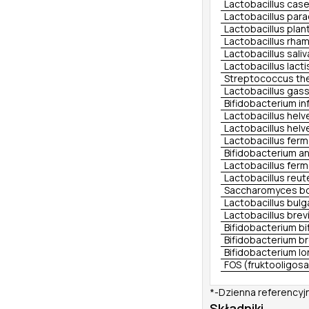
Lactobacillus case
Lactobacillus para
Lactobacillus plan
Lactobacillus rha
Lactobacillus saliv
Lactobacillus lacti
Streptococcus the
Lactobacillus gass
Bifidobacterium in
Lactobacillus helv
Lactobacillus helv
Lactobacillus fer
Bifidobacterium an
Lactobacillus fer
Lactobacillus reut
Saccharomyces bou
Lactobacillus bulg
Lactobacillus brev
Bifidobacterium b
Bifidobacterium b
Bifidobacterium l
FOS (fruktooligos
*-Dzienna referencyj
Składniki