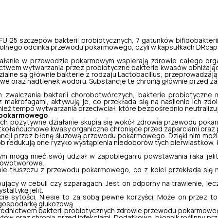
FU 25 szczepów bakterii probiotycznych, 7 gatunków bifidobakter
 dolnego odcinka przewodu pokarmowego, czyli w kapsułkach DRcap
ziałanie w przewodzie pokarmowym wspierają zdrowie całego orga
dnictwem wytwarzania przez probiotyczne bakterie kwasów obniżaj
ialne są głównie bakterie z rodzaju
Lactobacillus
, przeprowadzaj
owe oraz nadtlenek wodoru. Substancje te chronią głównie przed za
walczania bakterii chorobotwórczych, bakterie probiotyczne 
makrofagami, aktywują je, co przekłada się na nasilenie ich zdoln
eż tempo wytwarzania przeciwciał, które bezpośrednio neutralizu
u pokarmowego
órych pozytywne działanie skupia się wokół zdrowia przewodu pokar
ótkołańcuchowe kwasy organiczne chroniące przed zaparciami oraz po
ancji przez błonę śluzową przewodu pokarmowego. Dzięki nim możli
sób redukują one ryzyko wystąpienia niedoborów tych pierwiastkó
nym mogą mieć swój udział w zapobieganiu powstawania raka jeli
nowotworowe.
nie tłuszczu z przewodu pokarmowego, co z kolei przekłada się n
ępujący w cebuli czy szparagach. Jest on odporny na trawienie, l
taltykę jelit.
czucie sytości. Niesie to za sobą pewne korzyści. Może on prze
 gospodarkę glukozową.
średnictwem bakterii probiotycznych zdrowie przewodu pokarmowe
tów oraz chronią przed infekcjami. Dodatkowo, błonnik roślinny pr