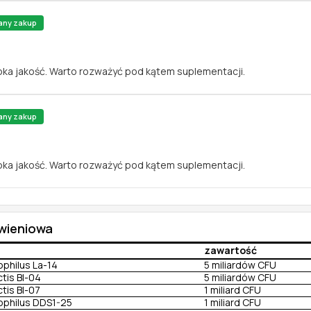
any zakup
oka jakość. Warto rozważyć pod kątem suplementacji.
any zakup
oka jakość. Warto rozważyć pod kątem suplementacji.
ywieniowa
zawartość
ophilus La-14
5 miliardów CFU
ctis Bl-04
5 miliardów CFU
tis BI-07
1 miliard CFU
dophilus DDS1-25
1 miliard CFU