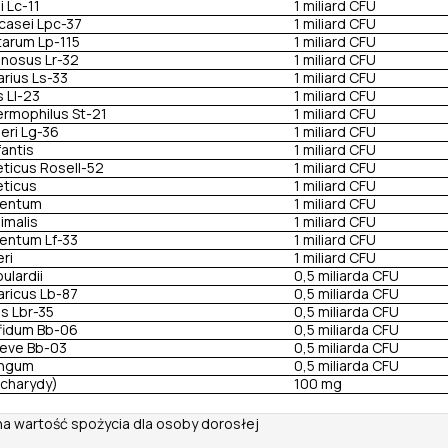
i Lc-11
1 miliard CFU
casei Lpc-37
1 miliard CFU
tarum Lp-115
1 miliard CFU
mnosus Lr-32
1 miliard CFU
arius Ls-33
1 miliard CFU
s Ll-23
1 miliard CFU
rmophilus St-21
1 miliard CFU
eri Lg-36
1 miliard CFU
fantis
1 miliard CFU
eticus Rosell-52
1 miliard CFU
eticus
1 miliard CFU
mentum
1 miliard CFU
imalis
1 miliard CFU
mentum Lf-33
1 miliard CFU
eri
1 miliard CFU
lardii
0,5 miliarda CFU
aricus Lb-87
0,5 miliarda CFU
is Lbr-35
0,5 miliarda CFU
ifidum Bb-06
0,5 miliarda CFU
reve Bb-03
0,5 miliarda CFU
ongum
0,5 miliarda CFU
acharydy)
100 mg
na wartość spożycia dla osoby dorosłej