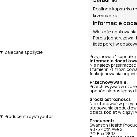
Roślinna kapsułka (h
krzemionka.
Informacje dod
Wielkość opakowania:
Porcja jednorazowa: 
Ilość porcji w opakow
Zalecane spożycie
Przyjmować 1 kapsułkę 
Informacje dodatkow
Nie należy przekraczać
(zamiennik) zróżnicowa
funkcjonowania organi
Przechowywanie:
Przechowywać w szczel
sposób niedostępny dla 
Środki ostrożności:
Nie stosować w przypa
stosowania produktów 
dzieci, kobiet w ciąży i w
Producent i dystrybutor
Producent:
Swanson Health Produ
4075 40th Ave S
P.O. Box 2803