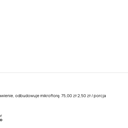
awienie, odbudowuje mikroflorę.
75,00 zł
2,50 zł / porcja
or
go