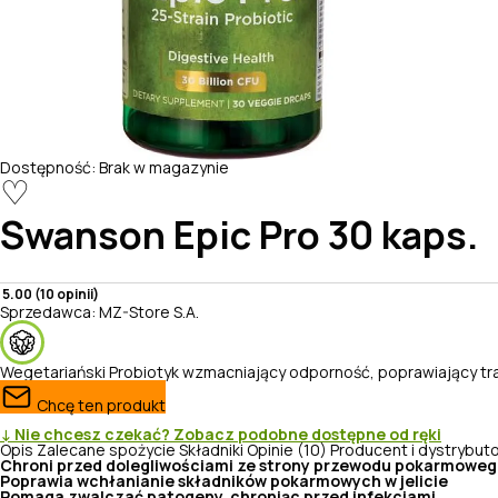
Dostępność:
Brak w magazynie
♡
Swanson
Epic Pro 30 kaps.
5.00 (10 opinii)
Sprzedawca:
MZ-Store S.A.
Wegetariański
Probiotyk wzmacniający odporność, poprawiający tr
Chcę ten produkt
↓ Nie chcesz czekać? Zobacz podobne dostępne od ręki
Opis
Zalecane spożycie
Składniki
Opinie (10)
Producent i dystrybut
Chroni przed dolegliwościami ze strony przewodu pokarmowe
Poprawia wchłanianie składników pokarmowych w jelicie
Pomaga zwalczać patogeny, chroniąc przed infekcjami