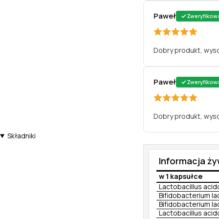
Paweł
Zweryfikow
Dobry produkt, wys
Paweł
Zweryfikow
Dobry produkt, wys
Składniki
Informacja ż
w 1 kapsułce
Lactobacillus acid
Bifidobacterium la
Bifidobacterium lac
Lactobacillus aci