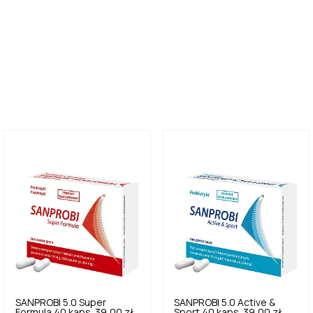
SANPROBI
5.0
Super
SANPROBI
5.0
Active &
Formula 40 kaps.
39,00 zł
Sport 40 kaps.
39,00 zł