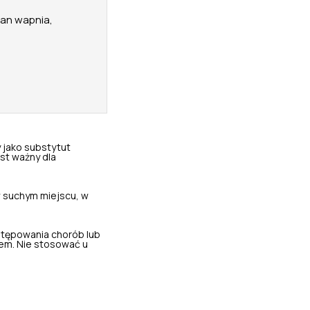
ian wapnia,
 jako substytut
st ważny dla
 suchym miejscu, w
stępowania chorób lub
em. Nie stosować u