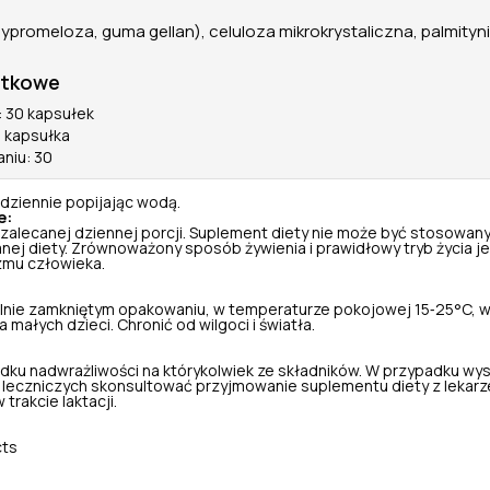
ypromeloza, guma gellan), celuloza mikrokrystaliczna, palmityn
atkowe
 30 kapsułek
1 kapsułka
aniu: 30
dziennie popijając wodą.
e:
 zalecanej dziennej porcji. Suplement diety nie może być stosowany
nej diety. Zrównoważony sposób żywienia i prawidłowy tryb życia je
zmu człowieka.
nie zamkniętym opakowaniu, w temperaturze pokojowej 15‑25°C, w
małych dzieci. Chronić od wilgoci i światła.
dku nadwrażliwości na którykolwiek ze składników. W przypadku wy
leczniczych skonsultować przyjmowanie suplementu diety z lekarz
 trakcie laktacji.
cts