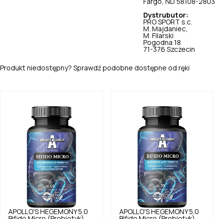
Fargo, ND 58108-2803
Dystrubutor:
PRO SPORT s.c.
M. Majdaniec,
M. Filarski
Pogodna 18
71-376 Szczecin
Produkt niedostępny? Sprawdź podobne dostępne od ręki
APOLLO'S HEGEMONY
5.0
APOLLO'S HEGEMONY
5.0
Bifido Micro (Probiotyk)
Bifido Micro (Probiotyk)