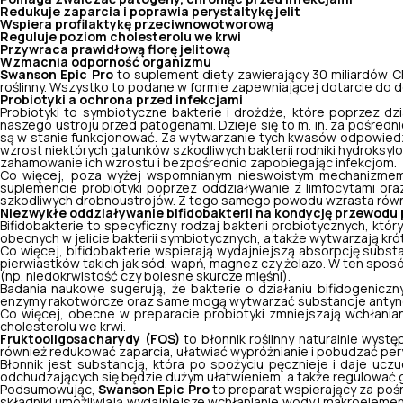
Redukuje zaparcia i poprawia perystaltykę jelit
Wspiera profilaktykę przeciwnowotworową
Reguluje poziom cholesterolu we krwi
Przywraca prawidłową florę jelitową
Wzmacnia odporność organizmu
Swanson Epic Pro
to suplement diety zawierający 30 miliardów C
roślinny. Wszystko to podane w formie zapewniającej dotarcie do
Probiotyki a ochrona przed infekcjami
Probiotyki to symbiotyczne bakterie i drożdże, które poprzez d
naszego ustroju przed patogenami. Dzieje się to m. in. za pośre
są w stanie funkcjonować. Za wytwarzanie tych kwasów odpowiedz
wzrost niektórych gatunków szkodliwych bakterii rodniki hydroksyl
zahamowanie ich wzrostu i bezpośrednio zapobiegając infekcjom.
Co więcej, poza wyżej wspomnianym nieswoistym mechanizmem z
suplemencie probiotyki poprzez oddziaływanie z limfocytami oraz 
szkodliwych drobnoustrojów. Z tego samego powodu wzrasta równi
Niezwykłe oddziaływanie bifidobakterii na kondycję przewod
Bifidobakterie to specyficzny rodzaj bakterii probiotycznych, kt
obecnych w jelicie bakterii symbiotycznych, a także wytwarzają kr
Co więcej, bifidobakterie wspierają wydajniejszą absorpcję subst
pierwiastków takich jak sód, wapń, magnez czy żelazo. W ten spo
(np. niedokrwistość czy bolesne skurcze mięśni).
Badania naukowe sugerują, że bakterie o działaniu bifidogenicz
enzymy rakotwórcze oraz same mogą wytwarzać substancje anty
Co więcej, obecne w preparacie probiotyki zmniejszają wchłania
cholesterolu we krwi.
Fruktooligosacharydy (FOS)
to błonnik roślinny naturalnie wyst
również redukować zaparcia, ułatwiać wypróżnianie i pobudzać perys
Błonnik jest substancją, która po spożyciu pęcznieje i daje u
odchudzających się będzie dużym ułatwieniem, a także regulować
Podsumowując,
Swanson Epic Pro
to preparat wspierający za po
składniki umożliwiają wydajniejsze wchłanianie wody i makroelemen