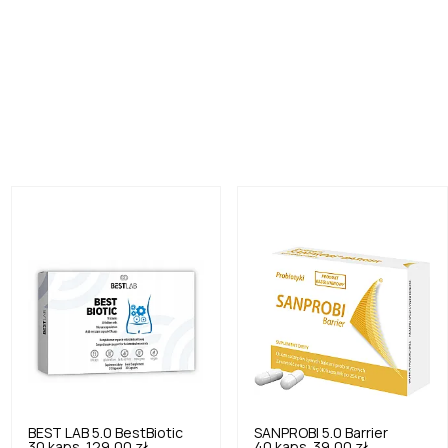
BEST LAB
5.0
BestBiotic
SANPROBI
5.0
Barrier
30 kaps.
129,00 zł
40 kaps.
39,00 zł