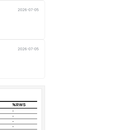
2026-07-05
2026-07-05
%RWS
-
-
-
-