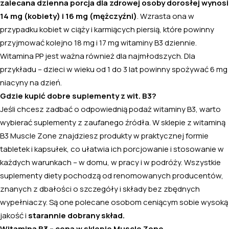
zalecana dzienna porcja dla zdrowej osoby dorosłej wynosi
14 mg (kobiety) i 16 mg (mężczyźni)
. Wzrasta ona w
przypadku kobiet w ciąży i karmiących piersią, które powinny
przyjmować kolejno 18 mg i 17 mg witaminy B3 dziennie.
Witamina PP jest ważna również dla najmłodszych. Dla
przykładu – dzieci w wieku od 1 do 3 lat powinny spożywać 6 mg
niacyny na dzień.
Gdzie kupić dobre suplementy z wit. B3?
Jeśli chcesz zadbać o odpowiednią podaż witaminy B3, warto
wybierać suplementy z zaufanego źródła. W sklepie z witaminą
B3 Muscle Zone znajdziesz produkty w praktycznej formie
tabletek i kapsułek, co ułatwia ich porcjowanie i stosowanie w
każdych warunkach – w domu, w pracy i w podróży. Wszystkie
suplementy diety pochodzą od renomowanych producentów,
znanych z dbałości o szczegóły i składy bez zbędnych
wypełniaczy. Są one polecane osobom ceniącym sobie wysoką
jakość i
starannie dobrany skład.
Witamina B3 – cena w sklepie Muscle Zone