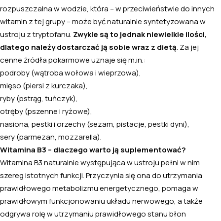
rozpuszczalna w wodzie, która – w przeciwieństwie do innych
witamin z tej grupy – może być naturalnie syntetyzowana w
ustroju z tryptofanu.
Zwykle są to jednak niewielkie ilości,
dlatego należy dostarczać ją sobie wraz z dietą
. Za jej
cenne źródła pokarmowe uznaje się m.in.:
podroby (wątroba wołowa i wieprzowa),
mięso (piersi z kurczaka),
ryby (pstrąg, tuńczyk),
otręby (pszenne i ryżowe),
nasiona, pestki i orzechy (sezam, pistacje, pestki dyni),
sery (parmezan, mozzarella).
Witamina B3 – dlaczego warto ją suplementować?
Witamina B3 naturalnie występująca w ustroju pełni w nim
szereg istotnych funkcji. Przyczynia się ona do utrzymania
prawidłowego metabolizmu energetycznego, pomaga w
prawidłowym funkcjonowaniu układu nerwowego, a także
odgrywa rolę w utrzymaniu prawidłowego stanu błon