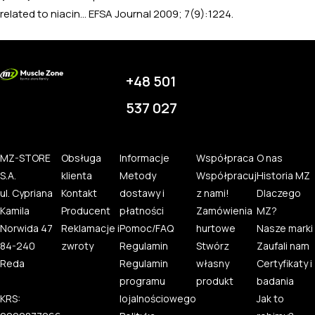
related to niacin...
EFSA Journal 2009; 7(9):1224.
+48 501
537 027
MZ-STORE
Obsługa
Informacje
Współpraca
O nas
S.A.
klienta
Metody
Współpracuj
Historia MZ
ul. Cypriana
Kontakt
dostawy i
z nami!
Dlaczego
Kamila
Producent
płatności
Zamówienia
MZ?
Norwida 47
Reklamacje i
Pomoc/FAQ
hurtowe
Nasze marki
84-240
zwroty
Regulamin
Stwórz
Zaufali nam
Reda
Regulamin
własny
Certyfikaty i
programu
produkt
badania
KRS:
lojalnościowego
Jak to