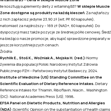
Ile kosztują suplementy diety z witaminą B3?
W sklepie Muscle
Zone dostępne są produkty na każdą kieszeń
. Za najtańszy
z nich zapłacisz jedynie 23,90 zł (wit. PP, 60 kapsułek),
natomiast za najdroższy – 169 zł (NAD+, 60 kapsułek). Do
dyspozycji masz także pozycje ze średniej półki cenowej. Śledź
na bieżąco nasze promocje, aby kupić sprawdzone preparaty w
jeszcze korzystniejszych cenach.
Źródła:
Rychlik E., Stoś K., Woźniak A., Mojska H. (red.):
Normy
żywienia dla populacji Polski.
Narodowy Instytut Zdrowia
Publicznego PZH – Państwowy Instytut Badawczy, 2024.
Institute of Medicine (US) Standing Committee on the
Scientific Evaluation of Dietary Reference Intakes.
Dietary
Reference Intakes for Thiamin, Riboflavin, Niacin...
Washington
(DC): National Academies Press (US); 1998
.
EFSA Panel on Dietetic Products, Nutrition and Allergies
(NDA):
Scientific Opinion on the substantiation of health claims