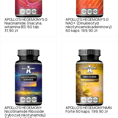
APOLLO'S HEGEMONY
5.0
APOLLO'S HEGEMONY
5.0
Niacinamide (niacyna,
NAD+ (Dinukleotyd
witamina B3) 60 tab.
nikotynoamidoadeninowy)
31,90 zł
60 kaps.
169,90 zł
APOLLO'S HEGEMONY
APOLLO'S HEGEMONY
NMN
Nicotinamide Riboside
Forte 60 kaps.
199,90 zł
(rybozyd nikotynamidu)