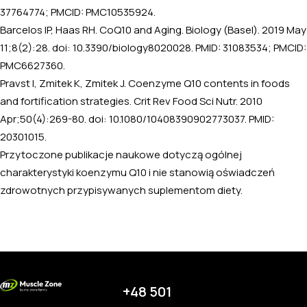
37764774; PMCID: PMC10535924.
Barcelos IP, Haas RH. CoQ10 and Aging. Biology (Basel). 2019 May
11;8(2):28. doi: 10.3390/biology8020028. PMID: 31083534; PMCID:
PMC6627360.
Pravst I, Zmitek K, Zmitek J. Coenzyme Q10 contents in foods
and fortification strategies. Crit Rev Food Sci Nutr. 2010
Apr;50(4):269-80. doi: 10.1080/10408390902773037. PMID:
20301015.
Przytoczone publikacje naukowe dotyczą ogólnej
charakterystyki koenzymu Q10 i nie stanowią oświadczeń
zdrowotnych przypisywanych suplementom diety.
+48 501