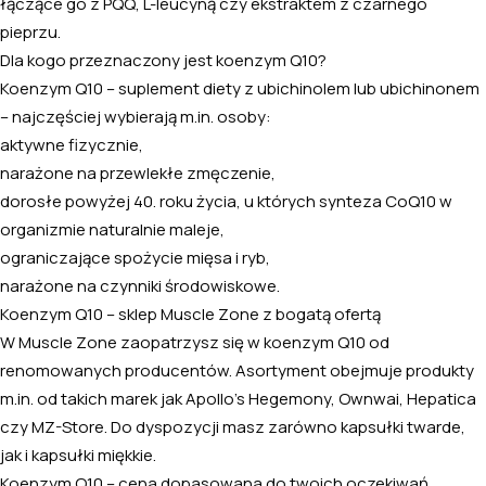
łączące go z
PQQ
, L-leucyną czy ekstraktem z czarnego
pieprzu.
Dla kogo przeznaczony jest koenzym Q10?
Koenzym Q10 – suplement diety z ubichinolem lub ubichinonem
– najczęściej wybierają m.in. osoby:
aktywne fizycznie,
narażone na przewlekłe zmęczenie,
dorosłe powyżej 40. roku życia, u których synteza CoQ10 w
organizmie naturalnie maleje,
ograniczające spożycie mięsa i ryb,
narażone na czynniki środowiskowe.
Koenzym Q10 – sklep Muscle Zone z bogatą ofertą
W Muscle Zone zaopatrzysz się w koenzym Q10 od
renomowanych producentów. Asortyment obejmuje produkty
m.in. od takich marek jak Apollo’s Hegemony, Ownwai, Hepatica
czy MZ-Store. Do dyspozycji masz zarówno kapsułki twarde,
jak i kapsułki miękkie.
Koenzym Q10 – cena dopasowana do twoich oczekiwań