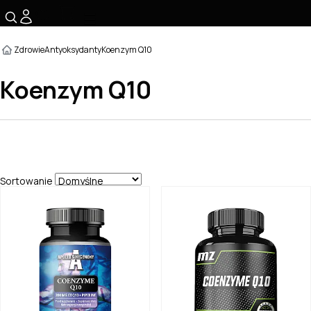
☰
Zdrowie
Antyoksydanty
Koenzym Q10
Koenzym Q10
Sortowanie