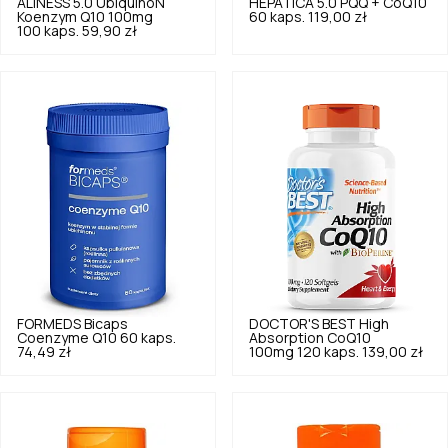
ALINESS
5.0
UbiquinoN
HEPATICA
5.0
PQQ + CoQ10
Koenzym Q10 100mg
60 kaps.
119,00 zł
100 kaps.
59,90 zł
FORMEDS
Bicaps
DOCTOR'S BEST
High
Coenzyme Q10 60 kaps.
Absorption CoQ10
74,49 zł
100mg 120 kaps.
139,00 zł