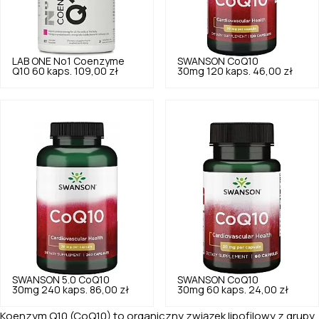
LAB ONE
No1 Coenzyme
SWANSON
CoQ10
Q10 60 kaps.
109,00 zł
30mg 120 kaps.
46,00 zł
SWANSON
5.0
CoQ10
SWANSON
CoQ10
30mg 240 kaps.
86,00 zł
30mg 60 kaps.
24,00 zł
Koenzym Q10 (CoQ10) to organiczny związek lipofilowy z grupy