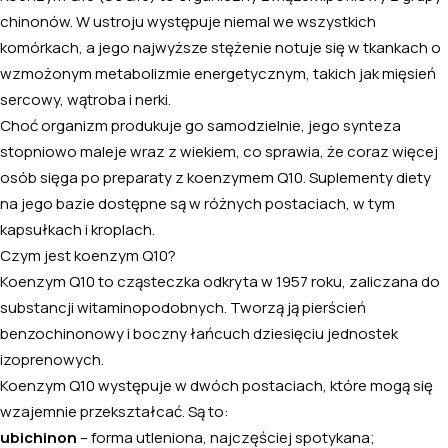
chinonów. W ustroju występuje niemal we wszystkich
komórkach, a jego najwyższe stężenie notuje się w tkankach o
wzmożonym metabolizmie energetycznym, takich jak mięsień
sercowy, wątroba i nerki.
Choć organizm produkuje go samodzielnie, jego synteza
stopniowo maleje wraz z wiekiem, co sprawia, że coraz więcej
osób sięga po preparaty z koenzymem Q10. Suplementy diety
na jego bazie dostępne są w różnych postaciach, w tym
kapsułkach i kroplach.
Czym jest koenzym Q10?
Koenzym Q10 to cząsteczka odkryta w 1957 roku, zaliczana do
substancji witaminopodobnych. Tworzą ją pierścień
benzochinonowy i boczny łańcuch dziesięciu jednostek
izoprenowych.
Koenzym Q10 występuje w dwóch postaciach, które mogą się
wzajemnie przekształcać. Są to:
ubichinon
– forma utleniona, najczęściej spotykana;