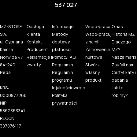
537 027
MZ-STORE
Obsługa
Informacje
Współpraca
O nas
S.A.
klienta
Metody
Współpracuj
Historia MZ
ul. Cypriana
Kontakt
dostawy i
z nami!
Dlaczego
Kamila
Producent
płatności
Zamówienia
MZ?
Norwida 47
Reklamacje i
Pomoc/FAQ
hurtowe
Nasze marki
84-240
zwroty
Regulamin
Stwórz
Zaufali nam
Reda
Regulamin
własny
Certyfikaty i
programu
produkt
badania
KRS:
lojalnościowego
Jak to
0000877266
Polityka
robimy?
NIP:
prywatności
5862363341
REGON:
387876117