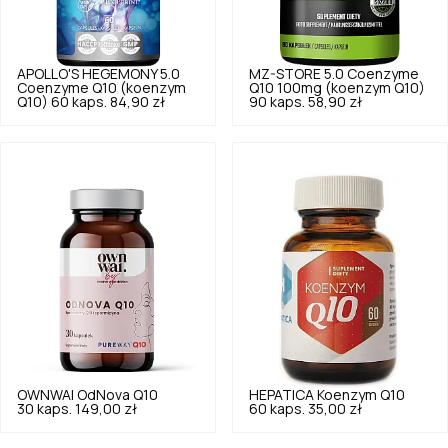
APOLLO'S HEGEMONY
5.0
MZ-STORE
5.0
Coenzyme
Coenzyme Q10 (koenzym
Q10 100mg (koenzym Q10)
Q10) 60 kaps.
84,90 zł
90 kaps.
58,90 zł
OWNWAI
OdNova Q10
HEPATICA
Koenzym Q10
30 kaps.
149,00 zł
60 kaps.
35,00 zł