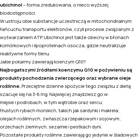
ubichinol
– forma zredukowana, o nieco wyższej
biodostępności.
W ustroju obie substancje uczestniczą w mitochondrialnym
łańcuchu transportu elektronów, czyli procesie związanym z
wytwarzaniem ATP. Ubichinol jest także obecny w błonach
komórkowych i lipoproteinach osocza, gdzie neutralizuje
reaktywne formy tlenu.
Jakie pokarmy zawierają koenzym Q10?
Najbogatszymi źródłami koenzymu Q10 w pożywieniu są
produkty pochodzenia zwierzęcego oraz wybrane oleje
roślinne.
Przeciętne dzienne spożycie tego związku z dietą
szacuje się na 3-6 mg. Najwięcej znajdziesz go w:
mięsie i podrobach, w tym wątrobie oraz sercu;
tłustych rybach morskich, takich jak sardynki i makrela;
olejach roślinnych, zwłaszcza rzepakowym i sojowym;
orzechach ziemnych, sezamie i pestkach dyni.
Pozostałe produkty roślinne zawierają go jedynie w śladowych