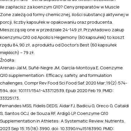
Ile zapłacisz za koenzym Q10? Ceny preparatów w Muscle
Zone zależą od formy chemicznej, ilości substancji aktywnej w
porcji, liczby kapsułek w opakowaniu oraz producenta.
Mieszczą się one w przedziale 24-149 zł. Przykładowo zakup
koenzymu Q10 od Apollo’s Hegemony (60 kapsułek) to koszt
rzędu 84,90 zł, a produktu od Doctor’s Best (60 kapsułek
miękkich) – 79 zł.
Źródła:
Arenas-Jal M, Suñé-Negre JM, García-Montoya E. Coenzyme
Q10 supplementation: Efficacy, safety, and formulation
challenges. Compr Rev Food Sci Food Saf. 2020 Mar;19(2):574-
594. doi: 10.1111/1541-4337.12539. Epub 2020 Feb 19. PMID:
33325173.
Fernandes MSS, Fidelis DEDS, Aidar FJ, Badicu G, Greco G, Cataldi
S, Santos GCJ, de Souza RF, Ardigò LP. Coenzyme Q10
Supplementation in Athletes: A Systematic Review. Nutrients.
2023 Sep 15;15(18):3990. doi: 10.3390/nu15183990. PMID: