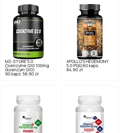
MZ-STORE
5.0
APOLLO'S HEGEMONY
Coenzyme Q10 100mg
5.0
PQQ 60 kaps.
(koenzym Q10)
84,90 zł
90 kaps.
58,90 zł