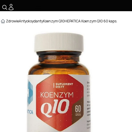
☰
Zdrowie
Antyoksydanty
Koenzym Q10
HEPATICA Koenzym Q10 60 kaps.