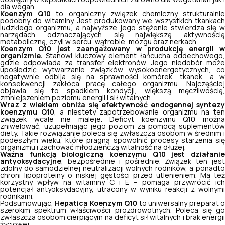
dla wegan.
Koenzym Q10
to organiczny związek chemiczny strukturalni
podobny do witaminy. Jest produkowany we wszystkich tkankach
ludzkiego organizmu, a najwyższe jego stężenie stwierdza się w
narządach odznaczających się największą aktywnością
metaboliczną, czyli w sercu, wątrobie, mózgu oraz nerkach.
Koenzym Q10 jest zaangażowany w produkcję energii w
organizmie.
Stanowi kluczowy element łańcucha oddechowego,
gdzie odpowiada za transfer elektronów. Jego niedobór może
upośledzić wytwarzanie związków wysokoenergetycznych, co
negatywnie odbija się na sprawności komórek, tkanek, a w
konsekwencji zakłóca pracę całego organizmu. Najczęściej
objawia się to spadkiem kondycji, większą męczliwością,
zmniejszeniem poziomu energii i sił witalnych.
Wraz z wiekiem obniża się efektywność endogennej syntezy
koenzymu Q10
, a niestety zapotrzebowanie organizmu na te
związek wcale nie maleje. Deficyt koenzymu Q10 można
zniwelować, uzupełniając jego poziom za pomocą suplementów
diety. Takie rozwiązanie poleca się zwłaszcza osobom w średnim i
podeszłym wieku, które pragną spowolnić procesy starzenia się
organizmu i zachować młodzieńczą witalność na dłużej.
Ważna funkcją biologiczną koenzymu Q10 jest działanie
antyoksydacyjne
, bezpośrednie i pośrednie. Związek ten jest
zdolny do samodzielnej neutralizacji wolnych rodników, a ponadto
chroni lipoproteiny o niskiej gęstości przed utlenieniem. Ma też
korzystny wpływ na witaminy C i E – pomaga przywrócić ich
potencjał antyoksydacyjny, utracony w wyniku reakcji z wolnymi
rodnikami.
Podsumowując,
Hepatica Koenzym Q10
to uniwersalny preparat 
szerokim spektrum właściwości prozdrowotnych. Poleca się go
zwłaszcza osobom cierpiącym na deficyt sił witalnych i brak energii
życiowej.