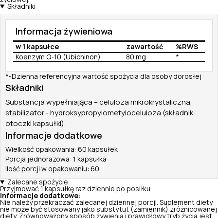
Składniki
Informacja żywieniowa
w 1 kapsułce
zawartość
%RWS
Koenzym Q-10 (Ubichinon)
80 mg
*
*-Dzienna referencyjna wartość spożycia dla osoby dorosłej
Składniki
Substancja wypełniająca – celuloza mikrokrystaliczna,
stabilizator - hydroksypropylometyloceluloza (składnik
otoczki kapsułki).
Informacje dodatkowe
Wielkość opakowania: 60 kapsułek
Porcja jednorazowa: 1 kapsułka
Ilość porcji w opakowaniu: 60
Zalecane spożycie
Przyjmować 1 kapsułkę raz dziennie po posiłku.
Informacje dodatkowe:
Nie należy przekraczać zalecanej dziennej porcji. Suplement diety
nie może być stosowany jako substytut (zamiennik) zróżnicowanej
diety. Zrównoważony sposób żywienia i prawidłowy tryb życia jest