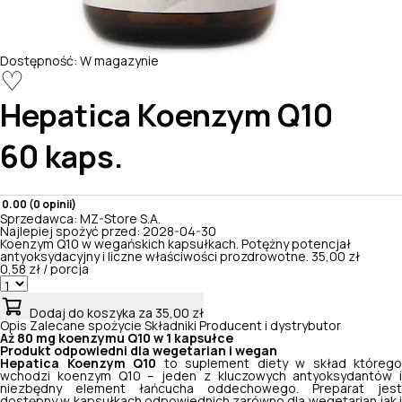
Dostępność:
W magazynie
♡
Hepatica
Koenzym Q10
60 kaps.
0.00 (0 opinii)
Sprzedawca:
MZ-Store S.A.
Najlepiej spożyć przed:
2028-04-30
Koenzym Q10 w wegańskich kapsułkach. Potężny potencjał
antyoksydacyjny i liczne właściwości prozdrowotne.
35,00 zł
0,58 zł / porcja
Dodaj do koszyka
za 35,00 zł
Opis
Zalecane spożycie
Składniki
Producent i dystrybutor
Aż 80 mg koenzymu Q10 w 1 kapsułce
Produkt odpowiedni dla wegetarian i wegan
Hepatica Koenzym Q10
to suplement diety w skład którego
wchodzi koenzym Q10 – jeden z kluczowych antyoksydantów i
niezbędny element łańcucha oddechowego. Preparat jest
dostępny w kapsułkach odpowiednich zarówno dla wegetarian jak i