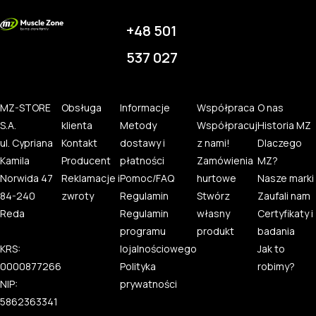
+48 501
537 027
MZ-STORE
Obsługa
Informacje
Współpraca
O nas
S.A.
klienta
Metody
Współpracuj
Historia MZ
ul. Cypriana
Kontakt
dostawy i
z nami!
Dlaczego
Kamila
Producent
płatności
Zamówienia
MZ?
Norwida 47
Reklamacje i
Pomoc/FAQ
hurtowe
Nasze marki
84-240
zwroty
Regulamin
Stwórz
Zaufali nam
Reda
Regulamin
własny
Certyfikaty i
programu
produkt
badania
KRS:
lojalnościowego
Jak to
0000877266
Polityka
robimy?
NIP:
prywatności
5862363341