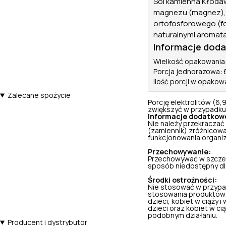
Sól kamienna Kłodaw
magnezu (magnez), 
ortofosforowego (fo
naturalnymi aromatam
Informacje dod
Wielkość opakowania:
Porcja jednorazowa: 6,
Ilość porcji w opakow
Zalecane spożycie
Porcję elektrolitów (6,
zwiększyć w przypadku 
Informacje dodatkow
Nie należy przekraczać
(zamiennik) zróżnicowa
funkcjonowania organi
Przechowywanie:
Przechowywać w szczel
sposób niedostępny dla 
Środki ostrożności:
Nie stosować w przypa
stosowania produktów 
dzieci, kobiet w ciąży i
dzieci oraz kobiet w c
podobnym działaniu.
Producent i dystrybutor