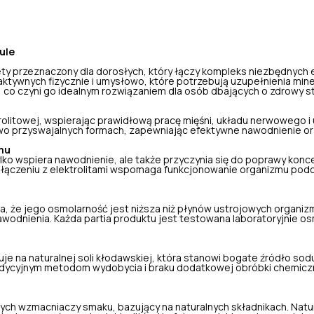
ule
y przeznaczony dla dorosłych, który łączy kompleks niezbędnych e
tywnych fizycznie i umysłowo, które potrzebują uzupełnienia min
 co czyni go idealnym rozwiązaniem dla osób dbających o zdrowy sty
ktrolitowej, wspierając prawidłową pracę mięśni, układu nerwowego 
two przyswajalnych formach, zapewniając efektywne nawodnienie or
zmu
ko wspiera nawodnienie, ale także przyczynia się do poprawy koncent
ołączeniu z elektrolitami wspomaga funkcjonowanie organizmu pod
za, że jego osmolarność jest niższa niż płynów ustrojowych organiz
awodnienia. Każda partia produktu jest testowana laboratoryjnie 
uje na naturalnej soli kłodawskiej, która stanowi bogate źródło sodu
tradycyjnym metodom wydobycia i braku dodatkowej obróbki chemiczn
cznych wzmacniaczy smaku, bazujący na naturalnych składnikach. Nat