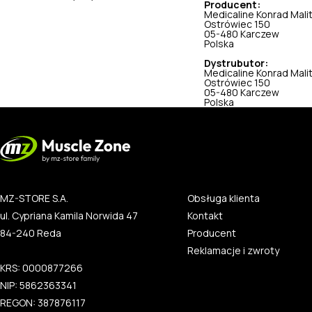
Producent:
Medicaline Konrad Mali
Ostrówiec 150
05-480 Karczew
Polska
Dystrubutor:
Medicaline Konrad Mali
Ostrówiec 150
05-480 Karczew
Polska
MZ-STORE S.A.
Obsługa klienta
ul. Cypriana Kamila Norwida 47
Kontakt
84-240 Reda
Producent
Reklamacje i zwroty
KRS: 0000877266
NIP: 5862363341
REGON: 387876117