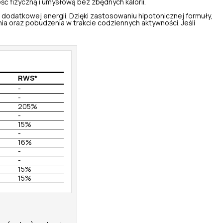
ć fizyczną i umysłową bez zbędnych kalorii.
 dodatkowej energii. Dzięki zastosowaniu hipotonicznej formuły,
nia oraz pobudzenia w trakcie codziennych aktywności. Jeśli
RWS*
-
-
205%
-
15%
-
16%
-
-
15%
15%