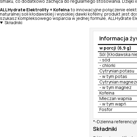
smaku, co dodatkowo zachęca do regularnego stosowania. Dzięki ide
ALLHydrate Elektrolity + Kofeina
to innowacyjne połączenie elekt
naturalnej soli kłodawskiej i wysokiej dawki kofeiny, produkt jest
szukasz kompleksowego wsparcia w jednej formule, ALLHydrate Elekt
Składniki
Informacja ż
w porcji (6,9 g)
Sól (Kłodawska n
- sód
- chlorki
Cytrynian potasu
- w tym potas
Cytrynian magnez
- w tym magnez
Kofeina
Mleczan wapnia
- w tym wapń
Fosfor
*-Dzienna referencyj
Składniki