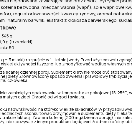
ska niejodowana zawierająca sód oraz chlorki, cytrynian potas
kofeina bezwodna, mleczan wapnia (wapń), sole wapniowe kw
sfor), regulator kwasowości: kwas cytrynowy, aromat naturaln
i, naturalny barwnik: ekstrakt z krokosza barwierskiego, sukral
atkowe
 345 g
9 g (trzy miarki)
aniu: 50
9 g = 3 miarki) rozpuścić w 1 L letniej wody. Przed użyciem wstrząsną
niskiej aktywności fizycznej lub zmodyfikować według własnych pr
e:
 zalecanej dziennej porcji. Suplement diety nie może być stosowany
nej diety. Zrównoważony sposób żywienia i prawidłowy tryb życia je
zmu człowieka.
nie zamkniętym opakowaniu, w temperaturze pokojowej 15‑25°C, w
małych dzieci. Chronić od wilgoci i światła.
dku nadwrażliwości na którykolwiek ze składników. W przypadku wy
leczniczych skonsultować przyjmowanie suplementu diety z lekarz
 w trakcie laktacji. Zawiera kofeinę (200 mg/dzienną porcję); nie zal
iąży; nie spożywać z innym produktami będącymi źródłem kofeiny lub