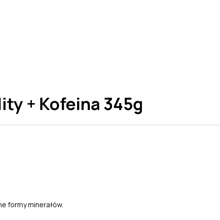
ity + Kofeina 345g
zne formy minerałów.