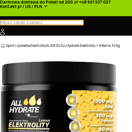
Darmowa dostawa do Polski od 200 zł
+48 501 537 027
Kontakt
pl / US / PLN
Kategorie
Producenci
Nowości
Promocje
Sport i sylwetka
Elektrolity
ALINESS ALLHydrate Elektrolity + Kofeina 345g