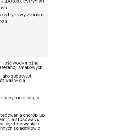
u (potas), cytrynian
asu
y cytrynowy z innymi
oza.
ć. Ilość wody można
eferencji smakowych.
 jako substytut
st ważny dla
 suchym miejscu, w
stępowania chorób lub
em. Nie stosować u
eca się stosowania u
 innych składników o