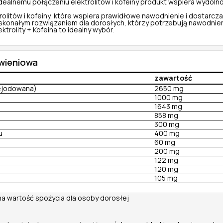
alnemu połączeniu elektrolitów i kofeiny produkt wspiera wydolnoś
rolitów i kofeiny, które wspiera prawidłowe nawodnienie i dostarcza
 doskonałym rozwiązaniem dla dorosłych, którzy potrzebują nawodnie
rolity + Kofeina to idealny wybór.
ywieniowa
zawartość
iejodowana)
2650 mg
1000 mg
1643 mg
858 mg
300 mg
u
400 mg
60 mg
200 mg
122 mg
120 mg
105 mg
na wartość spożycia dla osoby dorosłej