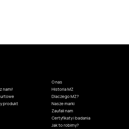
O nas
z nami!
Historia MZ
hurtowe
Dlaczego MZ?
y produkt
Nasze marki
Zaufali nam
Certyfikaty i badania
Jak to robimy?