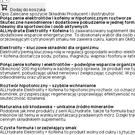
Dodaj do koszyka
Opis
Zalecane spożycie
Składniki
Producent i dystrybutor
Połączenie elektrolitów i kofeiny w hipotonicznym roztworze
Skuteczne nawodnienie i dodatkowe pobudzenie w jednej form
Idealny dla sportowców i osób aktywnych
ALLHydrate Elektrolity + Kofeina
to zaawansowany suplement diet
dodatkowe wsparcie energetyczne. To doskonały wybór dla osób ak
orzeźwiającym cytrynowym smaku nie zawiera cukru, kalorii ani GMO,
Elektrolity – kluczowe składniki dla organizmu
Elektrolity pełnią kluczową rolę w regulacji gospodarki wodno-ele
+ Kofeina dostarcza sodu, potasu, magnezu, wapnia i fosforu w ła
Połączenie kofeiny i elektrolitów – podwójne wsparcie organi
Obecność 200 mg kofeiny w każdej porcji sprawia, że produkt nie tyl
stymulant, pobudzając układ nerwowy i zwiększając czujność. W p
odwodnieniu oraz utracie energii.
Roztwór hipotoniczny – szybkie wchłanianie
ALLHydrate Elektrolity + Kofeina to hipotoniczny roztwór, co oznac
komórek, przyspieszając regenerację i poprawiając efektywność n
skuteczność działania.
Naturalna sól kłodawska – unikalne źródło minerałów
Podobnie jak inne produkty z serii ALLHydrate, także ta formuła baz
milionów lat temu w wyniku krystalizacji pradawnych mórz. Dzięki 
cennym składnikiem suplementu.
Czysta formuła i orzeźwiający smak
ALLHydrate Elektrolity + Kofeina to produkt wolny od cukru i sztu