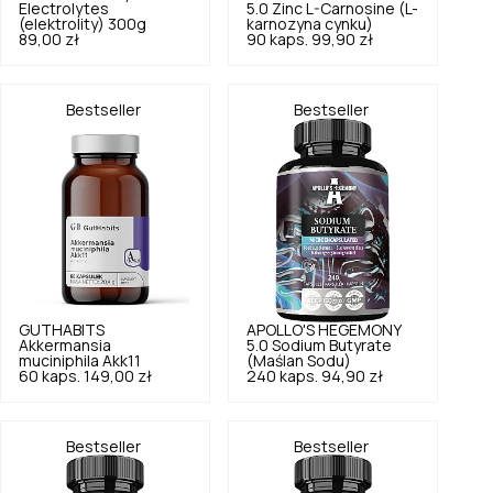
Electrolytes
5.0
Zinc L-Carnosine (L-
(elektrolity) 300g
karnozyna cynku)
89,00 zł
90 kaps.
99,90 zł
Bestseller
Bestseller
GUTHABITS
APOLLO'S HEGEMONY
Akkermansia
5.0
Sodium Butyrate
muciniphila Akk11
(Maślan Sodu)
60 kaps.
149,00 zł
240 kaps.
94,90 zł
Bestseller
Bestseller