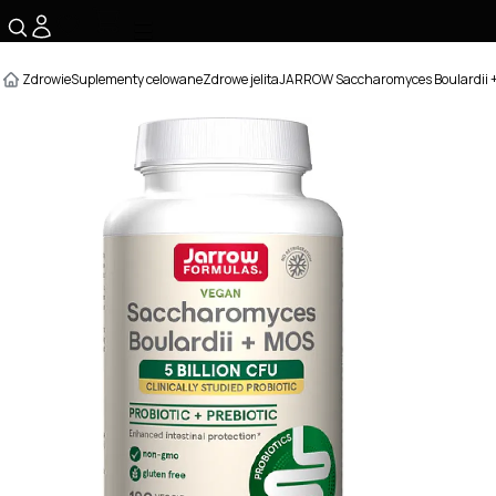
☰
Zdrowie
Suplementy celowane
Zdrowe jelita
JARROW Saccharomyces Boulardii +