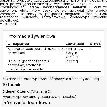
bakterii chorobotwórczych, zapobiegają ich przywieraniu do ściany
jelita i pozwalają na ich łatwiejsze wydalanie wraz z kałem.
Podsumowując,
Jarrow Saccharomyces Boulardii + MOS
t
suplement diety, który doskonale się sprawdzi jako środek
zaradczy i leczniczy w przypadku biegunek każdego typu
(bakteryjne, wirusowe, antybiotykowe, lokomocyjna, żywienie
dojelitowe).
Składniki
Informacja żywieniowa
w 1 kapsułce
zawartość
%RWS
Saccharomyces boulardii (szczep S.
5 miliardów
-
cerevisiae)
żywych
komórek
Bio-MOS (pochodzące z S.
200 mg
-
cerevisiae, źródło MOS
mannooligosacharydy)
*-Dzienna referencyjna wartość spożycia dla osoby dorosłej
Składniki
Ditlenek Krzemu, Witamina C,
Hydroksypropylometyloceluloza (Kapsułka)
Informacje dodatkowe