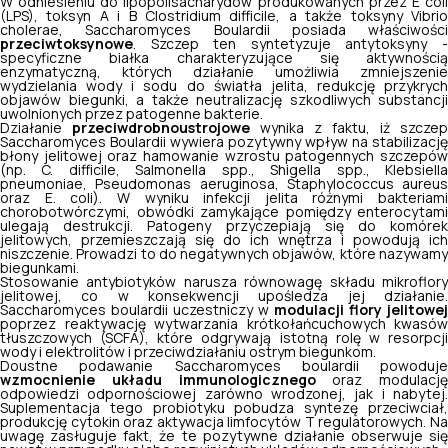
W odniesieniu do lipopolisacharydów produkowanych przez E coli
(LPS), toksyn A i B Clostridium difficile, a także toksyny Vibrio
cholerae, Saccharomyces Boulardii posiada właściwości
przeciwtoksynowe
. Szczep ten syntetyzuje antytoksyny -
specyficzne białka charakteryzujące się aktywnością
enzymatyczną, których działanie umożliwia zmniejszenie
wydzielania wody i sodu do światła jelita, redukcję przykrych
objawów biegunki, a także neutralizację szkodliwych substancji
uwolnionych przez patogenne bakterie.
Działanie
przeciwdrobnoustrojowe
wynika z faktu, iż szczep
Saccharomyces Boulardii wywiera pozytywny wpływ na stabilizację
błony jelitowej oraz hamowanie wzrostu patogennych szczepów
(np. C. difficile, Salmonella spp., Shigella spp., Klebsiella
pneumoniae, Pseudomonas aeruginosa, Staphylococcus aureus
oraz E. coli). W wyniku infekcji jelita różnymi bakteriami
chorobotwórczymi, obwódki zamykające pomiędzy enterocytami
ulegają destrukcji. Patogeny przyczepiają się do komórek
jelitowych, przemieszczają się do ich wnętrza i powodują ich
niszczenie. Prowadzi to do negatywnych objawów, które nazywamy
biegunkami.
Stosowanie antybiotyków narusza równowagę składu mikroflory
jelitowej, co w konsekwencji upośledza jej działanie.
Saccharomyces boulardii uczestniczy w
modulacji flory jelitowej
poprzez reaktywację wytwarzania krótkołańcuchowych kwasów
tłuszczowych (SCFA), które odgrywają istotną rolę w resorpcji
wody i elektrolitów i przeciwdziałaniu ostrym biegunkom.
Doustne podawanie Saccharomyces boulardii powoduje
wzmocnienie układu immunologicznego
oraz modulację
odpowiedzi odpornościowej zarówno wrodzonej, jak i nabytej.
Suplementacja tego probiotyku pobudza syntezę przeciwciał,
produkcję cytokin oraz aktywacja limfocytów T regulatorowych. Na
uwagę zasługuje fakt, że te pozytywne działanie obserwuje się