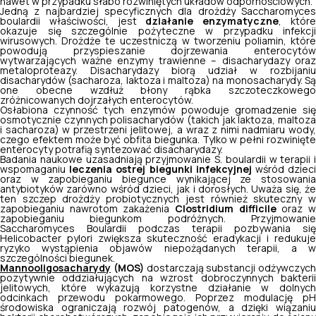
nawet w przypadku słabo rozwiniętych układów odpornościowych.
Jedną z najbardziej specyficznych dla drożdży Saccharomyces
boulardii właściwości, jest
działanie enzymatyczne
, któr
okazuje się szczególnie pożyteczne w przypadku infekcji
wirusowych. Drożdże te uczestniczą w tworzeniu poliamin, które
powodują przyspieszanie dojrzewania enterocytów
wytwarzających ważne enzymy trawienne – disacharydazy oraz
metaloproteazy. Disacharydazy biorą udział w rozbijaniu
disacharydów (sacharoza, laktoza i maltoza) na monosacharydy. Są
one obecne wzdłuż błony rąbka szczoteczkowego
zróżnicowanych dojrzałych enterocytów.
Osłabiona czynność tych enzymów powoduje gromadzenie się
osmotycznie czynnych polisacharydów (takich jak laktoza, maltoza
i sacharoza) w przestrzeni jelitowej, a wraz z nimi nadmiaru wody,
czego efektem może być obfita biegunka. Tylko w pełni rozwinięte
enterocyty potrafią syntezować disacharydazy.
Badania naukowe uzasadniają przyjmowanie S. boulardii w terapii i
wspomaganiu
leczenia ostrej biegunki infekcyjnej
wśród dziec
oraz w zapobieganiu biegunce wynikającej ze stosowania
antybiotyków zarówno wśród dzieci, jak i dorosłych. Uważa się, że
ten szczep drożdży probiotycznych jest również skuteczny w
zapobieganiu nawrotom zakażenia
Clostridium difficile
oraz 
zapobieganiu biegunkom podróżnych. Przyjmowanie
Saccharomyces Boulardii podczas terapii pozbywania się
Helicobacter pylori zwiększa skuteczność eradykacji i redukuje
ryzyko wystąpienia objawów niepożądanych terapii, a w
szczególności biegunek.
Mannooligosacharydy
(MOS)
dostarczają substancji odżywczych
pozytywnie oddziałujących na wzrost dobroczynnych bakterii
jelitowych, które wykazują korzystne działanie w dolnych
odcinkach przewodu pokarmowego. Poprzez modulację pH
środowiska ograniczają rozwój patogenów, a dzięki wiązaniu