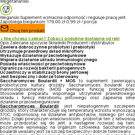
Wegetariański
Wegański
Suplement wzmacnia odporność i reguluje pracę jelit.
Zapobiega biegunkom.
179,00 zł
0,99 zł / porcja
Chcę ten produkt
↓ Nie chcesz czekać? Zobacz podobne dostępne od ręki
Opis
Zalecane spożycie
Składniki
Producent i dystrybutor
Zawiera dobroczynne probiotyki i prebiotyki
Utrzymuje prawidłowy skład mikroflory
Wykazuje działanie przeciwbiegunkowe
Wspiera działanie układu immunologicznego
Posiada właściwości przeciwtoksynowe
Ogranicza rozwój bakterii patogennych
Uczestniczy w stabilizacji błony jelitowej
Jest bezpieczny i dobrze tolerowany
Saccharomyces Boulardii + MOS
to suplement zawierając
probiotyczne kultury drożdży Saccharomyces boulardii oraz
mannooligosacharydy (MOS) pełniące funkcję prebiotyków.
Stosowanie preparatu wspomaga utrzymanie prawidłowego
składu i funkcji mikrobiomu jelitowego oraz zapewnia silne
działanie przeciwbiegunkowe.
Saccharomyces Boulardii
jest niepatogennym szczepem
drożdży, który charakteryzuje się temperaturą wzrostu wynoszącą
37
C, odpornością na działanie antybiotyków, niskiego pH oraz
O
żółci. Dzięki powyższym właściwościom, probiotyk ten z łatwością
może przedostać się do jelit, a następnie rozwijać się tam,
pozytywnie wpływając na organizm człowieka. Saccharomyces
boulardii uważany jest za szczep bezpieczny i dobrze tolerowany.