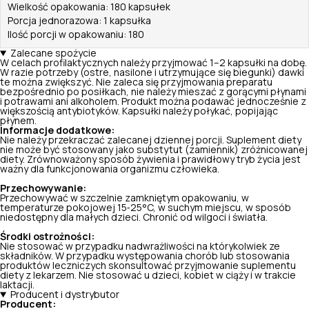
Wielkość opakowania: 180 kapsułek
Porcja jednorazowa: 1 kapsułka
Ilość porcji w opakowaniu: 180
Zalecane spożycie
W celach profilaktycznych należy przyjmować 1–2 kapsułki na dobę.
W razie potrzeby (ostre, nasilone i utrzymujące się biegunki) dawki
te można zwiększyć. Nie zaleca się przyjmowania preparatu
bezpośrednio po posiłkach, nie należy mieszać z gorącymi płynami
i potrawami ani alkoholem. Produkt można podawać jednocześnie z
większością antybiotyków. Kapsułki należy połykać, popijając
płynem.
Informacje dodatkowe:
Nie należy przekraczać zalecanej dziennej porcji. Suplement diety
nie może być stosowany jako substytut (zamiennik) zróżnicowanej
diety. Zrównoważony sposób żywienia i prawidłowy tryb życia jest
ważny dla funkcjonowania organizmu człowieka.
Przechowywanie:
Przechowywać w szczelnie zamkniętym opakowaniu, w
temperaturze pokojowej 15‑25°C, w suchym miejscu, w sposób
niedostępny dla małych dzieci. Chronić od wilgoci i światła.
Środki ostrożności:
Nie stosować w przypadku nadwrażliwości na którykolwiek ze
składników. W przypadku występowania chorób lub stosowania
produktów leczniczych skonsultować przyjmowanie suplementu
diety z lekarzem. Nie stosować u dzieci, kobiet w ciąży i w trakcie
laktacji.
Producent i dystrybutor
Producent: