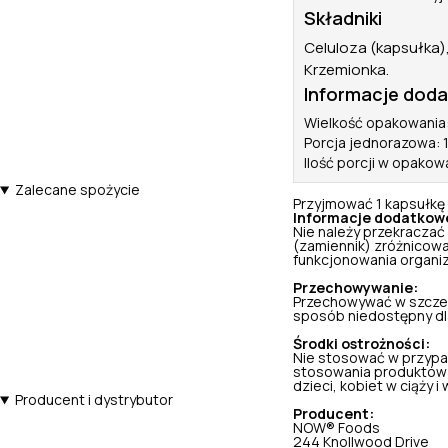
Składniki
Celuloza (kapsułka)
Krzemionka.
Informacje dod
Wielkość opakowania:
Porcja jednorazowa: 
Ilość porcji w opakow
Zalecane spożycie
Przyjmować 1 kapsułkę 
Informacje dodatkow
Nie należy przekraczać
(zamiennik) zróżnicowa
funkcjonowania organi
Przechowywanie:
Przechowywać w szczel
sposób niedostępny dla 
Środki ostrożności:
Nie stosować w przypa
stosowania produktów 
dzieci, kobiet w ciąży i w
Producent i dystrybutor
Producent:
NOW® Foods
244 Knollwood Drive