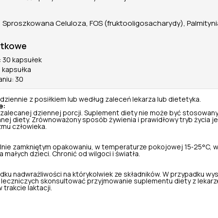
, Sproszkowana Celuloza, FOS (fruktooligosacharydy), Palmityni
atkowe
 30 kapsułek
1 kapsułka
aniu: 30
dziennie z posiłkiem lub według zaleceń lekarza lub dietetyka.
e:
 zalecanej dziennej porcji. Suplement diety nie może być stosowany
nej diety. Zrównoważony sposób żywienia i prawidłowy tryb życia je
zmu człowieka.
nie zamkniętym opakowaniu, w temperaturze pokojowej 15‑25°C, w
małych dzieci. Chronić od wilgoci i światła.
dku nadwrażliwości na którykolwiek ze składników. W przypadku wy
leczniczych skonsultować przyjmowanie suplementu diety z lekarz
 trakcie laktacji.