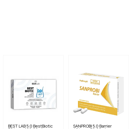
BEST LAB
5.0
BestBiotic
SANPROBI
5.0
Barrier