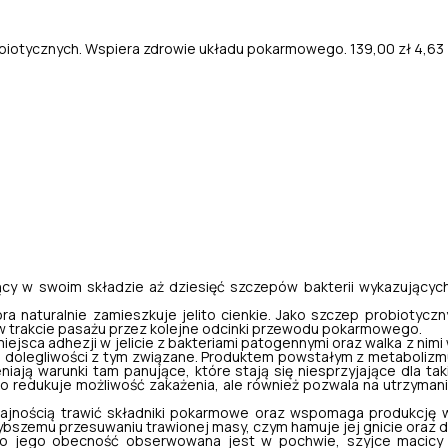
robiotycznych. Wspiera zdrowie układu pokarmowego.
139,00 zł
4,63 
jący w swoim składzie aż dziesięć szczepów bakterii wykazując
ra naturalnie zamieszkuje jelito cienkie. Jako szczep probiotyczny
 w trakcie pasażu przez kolejne odcinki przewodu pokarmowego.
iejsca adhezji w jelicie z bakteriami patogennymi oraz walka z nimi
sza dolegliwości z tym związane. Produktem powstałym z metaboliz
niają warunki tam panujące, które stają się niesprzyjające dla t
lko redukuje możliwość zakażenia, ale również pozwala na utrzyman
nością trawić składniki pokarmowe oraz wspomaga produkcję wit
zemu przesuwaniu trawionej masy, czym hamuje jej gnicie oraz d
o jego obecność obserwowana jest w pochwie, szyjce macicy 