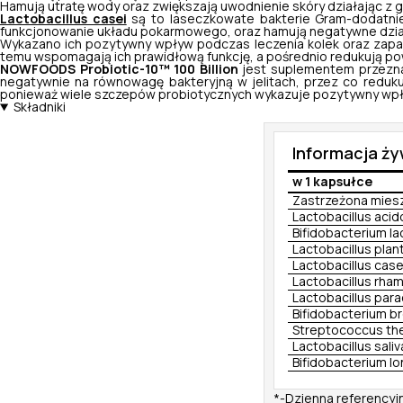
Hamują utratę wody oraz zwiększają uwodnienie skóry działając z 
Lactobacillus casei
są to laseczkowate bakterie Gram-dodatni
funkcjonowanie układu pokarmowego, oraz hamują negatywne działa
Wykazano ich pozytywny wpływ podczas leczenia kolek oraz zaparć u
temu wspomagają ich prawidłową funkcję, a pośrednio redukują pows
NOWFOODS Probiotic-10™ 100 Billion
jest suplementem przezna
negatywnie na równowagę bakteryjną w jelitach, przez co redukuj
ponieważ wiele szczepów probiotycznych wykazuje pozytywny wpływ 
Składniki
Informacja ż
w 1 kapsułce
Zastrzeżona miesz
Lactobacillus acid
Bifidobacterium lac
Lactobacillus plan
Lactobacillus casei
Lactobacillus rham
Lactobacillus para
Bifidobacterium b
Streptococcus the
Lactobacillus saliv
Bifidobacterium l
*-Dzienna referencyj