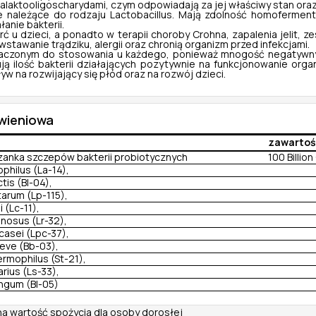
galaktooligoscharydami, czym odpowiadają za jej właściwy stan ora
e należące do rodzaju
Lactobacillus
. Mają zdolność homoferment
nie bakterii.
 dzieci, a ponadto w terapii choroby Crohna, zapalenia jelit, zesp
tawanie trądziku, alergii oraz chronią organizm przed infekcjami.
czonym do stosowania u każdego, ponieważ mnogość negatywnych 
ą ilość bakterii działających pozytywnie na funkcjonowanie organ
na rozwijający się płód oraz na rozwój dzieci.
ywieniowa
zawartoś
anka szczepów bakterii probiotycznych
100 Billio
ophilus (La-14),
tis (BI-04),
tarum (Lp-115),
 (Lc-11),
nosus (Lr-32),
casei (Lpc-37),
reve (Bb-03),
rmophilus (St-21),
arius (Ls-33),
ongum (BI-05)
na wartość spożycia dla osoby dorosłej