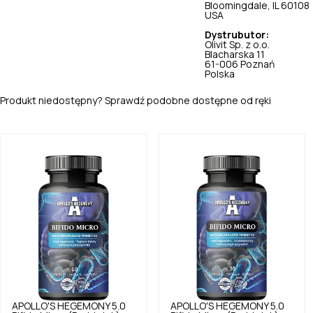
Bloomingdale, IL 60108
USA
Dystrubutor:
Olivit Sp. z o.o.
Blacharska 11
61-006 Poznań
Polska
Produkt niedostępny? Sprawdź podobne dostępne od ręki
APOLLO'S HEGEMONY
5.0
APOLLO'S HEGEMONY
5.0