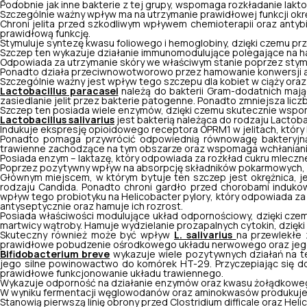
Podobnie jak inne bakterie z tej grupy, wspomaga rozkładanie lakt
Szczególnie ważny wpływ ma na utrzymanie prawidłowej funkcji okr
Chroni jelita przed szkodliwym wpływem chemioterapii oraz antybio
prawidłową funkcję.
Stymuluje syntezę kwasu foliowego i hemoglobiny, dzięki czemu prz
Szczep ten wykazuje działanie immunomodulujące polegające na ha
Odpowiada za utrzymanie skóry we właściwym stanie poprzez stymu
Ponadto działa przeciwnowotworowo przez hamowanie konwersji 
Szczególnie ważny jest wpływ tego szczepu dla kobiet w ciąży ora
Lactobacillus paracasei
należą do bakterii Gram-dodatnich mają
zasiedlanie jelit przez bakterie patogenne. Ponadto zmniejsza lic
Szczep ten posiada wiele enzymów, dzięki czemu skutecznie wspo
Lactobacillus salivarius
jest bakterią należąca do rodzaju
Lactoba
Indukuje ekspresję opioidowego receptora OPRM1 w jelitach, który
Ponadto pomaga przywrócić odpowiednią równowagę bakteryjną 
trawienne zachodzące na tym obszarze oraz wspomaga wchłanian
Posiada enzym – laktazę, który odpowiada za rozkład cukru mleczne
Poprzez pozytywny wpływ na absorpcję składników pokarmowych, w
Głównym miejscem, w którym bytuje ten szczep jest okrężnica, je
rodzaju Candida. Ponadto chroni gardło przed chorobami induk
wpływ tego probiotyku na
Helicobacter pylory
, który odpowiada z
antyseptycznie oraz hamuje ich rozrost.
Posiada właściwości modulujące układ odpornościowy, dzięki czem
martwicy wątroby. Hamuje wydzielanie prozapalnych cytokin, dzięki
Skuteczny również może być wpływ
L. salivarius
na przewlekłe 
prawidłowe pobudzenie ośrodkowego układu nerwowego oraz jego
Bifidobacterium breve
wykazuje wiele pozytywnych działań na ter
jego silne powinowactwo do komórek HT-29. Przyczepiając się do bł
prawidłowe funkcjonowanie układu trawiennego.
Wykazuje odporność na działanie enzymów oraz kwasu żołądkowego
W wyniku fermentacji węglowodanów oraz aminokwasów produkuje kw
Stanowią pierwszą linię obrony przed
Clostridium difficale
oraz
Helic