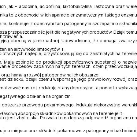
k – acidolina, acidofilina, laktobakcylina, laktocyna oraz wiele
Wynika to z obecności w ich aparacie enzymatycznym takiego enzym
czemu konkuruje z obecnymi tam patogennymi szczepami o składniki
.
a przepuszczalność jelit dla negatywnych produktów. Dzięki temu
 trawienia.
ryjną obecną w jamie ustnej. Udowodniono, że pomaga zwalczy
enien aktywności limfocytów T.
iotycznych najlepiej przystosowują się do zaistniałych na tereni
Mają zdolność do produkcji specyficznych substancji o nazwie
owanie procesów zapalnych na tych terenach, czym przeciwdziałają
 oraz hamują rozwój patogenów na ich obszarze.
jest dziecku, dzięki czemu wspomaga jego prawidłowy rozwój oraz
alizować nastrój, redukują stany depresyjne, a ponadto wykazują
negatywnego działania na organizm.
a obszarze przewodu pokarmowego, indukują niekorzystne warunk
właściwą absorpcję składników pokarmowych na terenie jelit.
to jest zbyt niska. Pozwala to na lepszą odpowiedź organizmu na
uruje o miejsce oraz składniki pokarmowe z patogennymi bakteriami