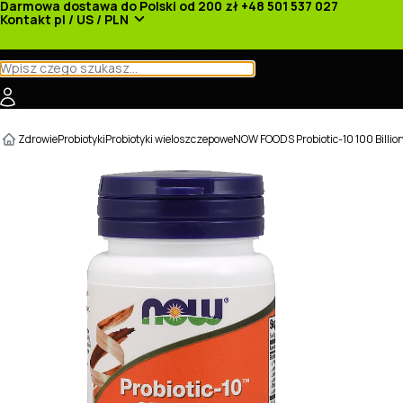
Darmowa dostawa do Polski od 200 zł
+48 501 537 027
Kontakt
pl / US / PLN
Kategorie
Producenci
Nowości
Promocje
Zdrowie
Probiotyki
Probiotyki wieloszczepowe
NOW FOODS Probiotic-10 100 Billion