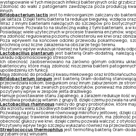
występowanie w tych miejscach infekcji bakteryjnych oraz grzybicz
Zdolność do walki z patogenami zawdzięcza poza produkcją kwasu m
innych.
Bifidobacterium lactis
jest to mikroorganizm zaliczany do bakter
jak laktaza. Dzięki temu bakteria ta redukuje biegunkę, wzdęcia oraz
Wraz z innymi bakteriami należących do szczepów pro biotycznych 
pokarmowe. Pozwala to na skuteczną walkę z tymi bakteriami, a w 
Posiadając wiele użytecznych w procesie trawienia enzymów, wspo
ma zdolność regulowania poziomu cholesterolu we krwi oraz obniż
Poza wpływem na końcowe odcinki przewodu pokarmowego, s
próchnicę oraz liczne zakażenia na obszarze tego terenu.
Pozytywny wpływ wykazuje również na funkcjonowanie układu odp
Lactobacillus plantarum
jest bakterią Gram-dodatnią, należącą 
układu odpornościowego stresorów.
Ich obecność zaobserwowano na zarówno górnym odcinku układu
bakteriocyny, które mają zdolność niszczenia bakterii patogenny
upośledzeniu ich funkcji.
Mają zdolność do produkcji kwasu mlekowego oraz krótkołańcuchow
Bifidobacterium longum
jest bakterią Gram-dodatnią stanowiącą
przeciwdziała kolkom, biegunkom oraz innym zaburzeniom ze str
Należy do grupy tak zwanych psychobiotyków, ponieważ ma zdolno
pozytywny wpływ w zespole jelita drażliwego.
Hamuje powstawanie stanu zapalnego, a zarazem redukuje ilość wyd
Umożliwia produkcję witamin z grupy B, dzięki czemu pozwala na uni
Lactobacillus rhamnosus
należy do grupy probiotyków, które ma
dla wzrostu wielu szkodliwych bakterii oraz grzybów.
Pozwalają na przywrócenie równowagi mikroflory jelitowej, dzięki 
Wspomagając trawienie składników pokarmowych, ma zdolność popr
obecność glukozy we krwi, dzięki czemu pozwala walczyć z otyłości
Pozytywny wpływ tego szczepu wykazano również na przeciwdziała
Streptococcus thermophilus
jest termofilną bakterią Gram-dodat
grzybami oraz wirusami.