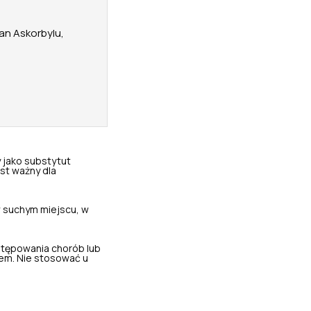
an Askorbylu,
 jako substytut
st ważny dla
 suchym miejscu, w
stępowania chorób lub
em. Nie stosować u