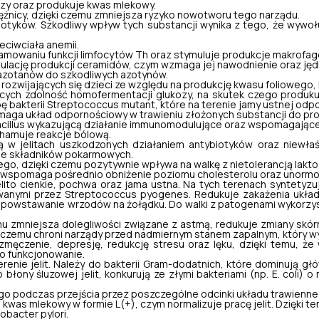
ozy oraz produkuje kwas mlekowy.
ężnicy, dzięki czemu zmniejsza ryzyko nowotworu tego narządu.
tyków. Szkodliwy wpływ tych substancji wynika z tego, że wywołują
eciwciała anemii.
mowaniu funkcji limfocytów Th oraz stymuluje produkcje makrofagó
lację produkcji ceramidów, czym wzmaga jej nawodnienie oraz jęd
azotanów do szkodliwych azotynów.
z rozwijających się dzieci ze względu na produkcję kwasu folioweg
cych zdolność homofermentacji glukozy, na skutek czego produkuj
zbę bakterii Streptococcus mutant, które na terenie jamy ustnej od
maga układ odpornościowy w trawieniu złożonych substancji do pr
cillus
wykazującą działanie immunomodulujące oraz wspomagające 
 hamuje reakcje bólową.
w jelitach uszkodzonych działaniem antybiotyków oraz niewłaś
ie składników pokarmowych.
go, dzięki czemu pozytywnie wpływa na walkę z nietolerancją lakto
spomaga pośrednio obniżenie poziomu cholesterolu oraz unormowa
lito cienkie, pochwa oraz jama ustna. Na tych terenach syntetyz
owanymi przez
Streptococcus pyogenes
. Redukuje zakażenia ukła
a powstawanie wrzodów na żołądku. Do walki z patogenami wykorzys
u zmniejsza dolegliwości związane z astmą, redukuje zmiany skór
 czemu chroni narządy przed nadmiernym stanem zapalnym, który wyk
zmęczenie, depresję, redukcję stresu oraz lęku, dzięki temu, ż
 funkcjonowanie.
enie jelit. Należy do bakterii Gram-dodatnich, które dominują głó
ony śluzowej jelit, konkurują ze złymi bakteriami (np. E. coli) o 
 podczas przejścia przez poszczególne odcinki układu trawienne
as mlekowy w formie L(+), czym normalizuje pracę jelit. Dzięki t
obacter pylori.