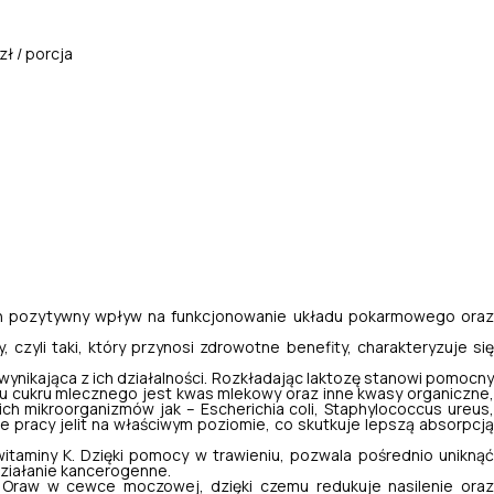
zł / porcja
ych pozytywny wpływ na funkcjonowanie układu pokarmowego ora
, czyli taki, który przynosi zdrowotne benefity, charakteryzuje si
 wynikająca z ich działalności. Rozkładając laktozę stanowi pomocn
mu cukru mlecznego jest kwas mlekowy oraz inne kwasy organiczne,
akich mikroorganizmów jak –
Escherichia coli, Staphylococcus ureus
ie pracy jelit na właściwym poziomie, co skutkuje lepszą absorpcją
aminy K. Dzięki pomocy w trawieniu, pozwala pośrednio uniknąć
ziałanie kancerogenne.
Oraw w cewce moczowej, dzięki czemu redukuje nasilenie oraz