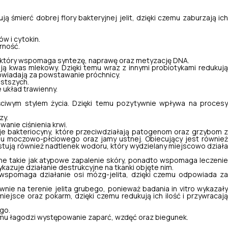
 śmierć dobrej flory bakteryjnej jelit, dzięki czemu zaburzają ich
w i cytokin.
rność.
o, który wspomaga syntezę, naprawę oraz metyzację DNA.
ą kwas mlekowy. Dzięki temu wraz z innymi probiotykami redukuj
powiadają za powstawanie próchnicy.
ostszych.
układ trawienny.
ciwym stylem życia. Dzięki temu pozytywnie wpływa na procesy
zy.
nie ciśnienia krwi.
uje bakteriocyny, które przeciwdziałają patogenom oraz grzybom z
du moczowo-płciowego oraz jamy ustnej. Obiecujący jest równie
tują również nadtlenek wodoru, który wydzielany miejscowo działa
ne takie jak atypowe zapalenie skóry, ponadto wspomaga leczenie
azuje działanie destrukcyjne na tkanki objęte nim.
e wspomaga działanie osi mózg-jelita, dzięki czemu odpowiada z
wnie na terenie jelita grubego, ponieważ badania in vitro wykazały
miejsce oraz pokarm, dzięki czemu redukują ich ilość i przywracają
go.
emu łagodzi występowanie zaparć, wzdęć oraz biegunek.