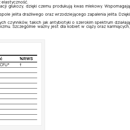
z elastyczność.
acji glukozy, dzięki czemu produkują kwas mlekowy. Wspomagaj
ole jelita drażliwego oraz wrzodziejącego zapalenia jelita. Dzięki
czynników, takich jak antybiotyki o szerokim spektrum działaj
izmu. Szczególnie ważny jest dla kobiet w ciąży oraz karmiących,
ć
%RWS
n CFU*
†