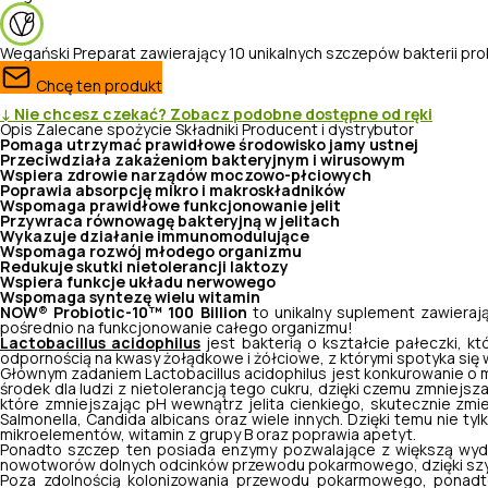
Wegański
Preparat zawierający 10 unikalnych szczepów bakterii p
Chcę ten produkt
↓ Nie chcesz czekać? Zobacz podobne dostępne od ręki
Opis
Zalecane spożycie
Składniki
Producent i dystrybutor
Pomaga utrzymać prawidłowe środowisko jamy ustnej
Przeciwdziała zakażeniom bakteryjnym i wirusowym
Wspiera zdrowie narządów moczowo-płciowych
Poprawia absorpcję mikro i makroskładników
Wspomaga prawidłowe funkcjonowanie jelit
Przywraca równowagę bakteryjną w jelitach
Wykazuje działanie immunomodulujące
Wspomaga rozwój młodego organizmu
Redukuje skutki nietolerancji laktozy
Wspiera funkcje układu nerwowego
Wspomaga syntezę wielu witamin
NOW® Probiotic-10™ 100 Billion
to unikalny suplement zawiera
pośrednio na funkcjonowanie całego organizmu!
Lactobacillus acidophilus
jest bakterią o kształcie pałeczki, któ
odpornością na kwasy żołądkowe i żółciowe, z którymi spotyka się
Głównym zadaniem
Lactobacillus acidophilus
jest konkurowanie o m
środek dla ludzi z nietolerancją tego cukru, dzięki czemu zmniej
które zmniejszając pH wewnątrz jelita cienkiego, skutecznie zmie
Salmonella, Candida albicans
oraz wiele innych. Dzięki temu nie ty
mikroelementów, witamin z grupy B oraz poprawia apetyt.
Ponadto szczep ten posiada enzymy pozwalające z większą wydaj
nowotworów dolnych odcinków przewodu pokarmowego, dzięki szybs
Poza zdolnością kolonizowania przewodu pokarmowego, ponadt