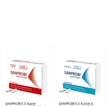
SANPROBI
5.0
Super
SANPROBI
5.0
Active &