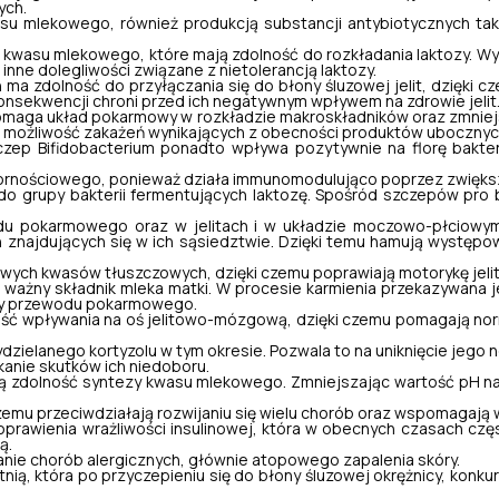
ych.
lekowego, również produkcją substancji antybiotycznych takich ja
ii kwasu mlekowego, które mają zdolność do rozkładania laktozy. 
 inne dolegliwości związane z nietolerancją laktozy.
ma zdolność do przyłączania się do błony śluzowej jelit, dzięki 
konsekwencji chroni przed ich negatywnym wpływem na zdrowie jelit
maga układ pokarmowy w rozkładzie makroskładników oraz zmniejsz
a możliwość zakażeń wynikających z obecności produktów ubocznych
zczep
Bifidobacterium
ponadto wpływa pozytywnie na florę bakte
ornościowego, ponieważ działa immunomodulująco poprzez zwiększ
do grupy bakterii fermentujących laktozę. Spośród szczepów pro b
 pokarmowego oraz w jelitach i w układzie moczowo-płciowym. 
ch znajdujących się w ich sąsiedztwie. Dzięki temu hamują występ
ych kwasów tłuszczowych, dzięki czemu poprawiają motorykę jelit
 ważny składnik mleka matki. W procesie karmienia przekazywana 
ony przewodu pokarmowego.
ść wpływania na oś jelitowo-mózgową, dzięki czemu pomagają norm
zielanego kortyzolu w tym okresie. Pozwala to na uniknięcie jego 
kanie skutków ich niedoboru.
ją zdolność syntezy kwasu mlekowego. Zmniejszając wartość pH n
czemu przeciwdziałają rozwijaniu się wielu chorób oraz wspomagają 
awienia wrażliwości insulinowej, która w obecnych czasach częs
ą.
nie chorób alergicznych, głównie atopowego zapalenia skóry.
nią, która po przyczepieniu się do błony śluzowej okrężnicy, konk