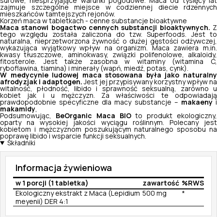
surowe, niesprzyjające warunki pogodowe. Maca od tysięcy lat
zajmuje szczególne miejsce w codziennej diecie rdzennych
mieszkańców tamtejszych rejonów.
Korzeń maca w tabletkach - cenne substancje bioaktywne
Maca stanowi bogactwo cennych substancji bioaktywnych.
tego względu została zaliczona do tzw.
Superfoods
. Jest to
naturalna, nieprzetworzona żywność o dużej gęstości odżywczej,
wykazująca wyjątkowy wpływ na organizm. Maca zawiera m.in.
kwasy tłuszczowe, aminokwasy, związki polifenolowe, alkaloidy,
fitosterole. Jest także zasobna w witaminy (witamina C,
ryboflawina, tiamina) i minerały (wapń, miedź, potas, cynk).
W medycynie ludowej maca stosowana była jako naturalny
afrodyzjak i adaptogen.
Jest jej przypisywany korzystny wpływ na
witalność, płodność, libido i sprawność seksualną, zarówno u
kobiet jak i u mężczyzn. Za właściwości te odpowiadają
prawdopodobnie specyficzne dla macy substancje –
makaeny
makamidy
,
Podsumowując,
BeOrganic Maca BIO
to produkt ekologiczny,
oparty na wysokiej jakości wyciągu roślinnym. Polecany jest
kobietom i mężczyznom poszukującym naturalnego sposobu na
poprawę libido i wsparcie funkcji seksualnych.
Składniki
Informacja żywieniowa
w 1 porcji (1 tabletka)
zawartość
%RWS
Ekologiczny ekstrakt z Maca (Lepidium
500 mg
*
meyenii) DER 4:1