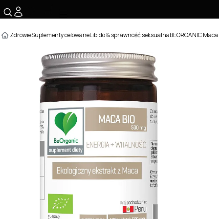
☰
Zdrowie
Suplementy celowane
Libido & sprawność seksualna
BEORGANIC Maca B