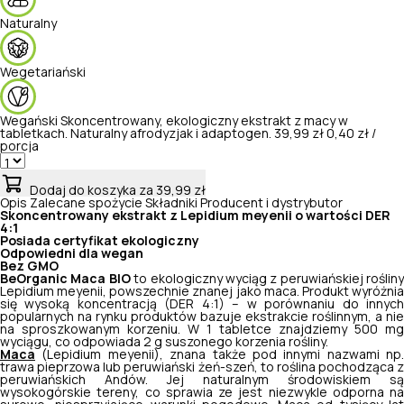
Naturalny
Wegetariański
Wegański
Skoncentrowany, ekologiczny ekstrakt z macy w
tabletkach. Naturalny afrodyzjak i adaptogen.
39,99 zł
0,40 zł /
porcja
Dodaj do koszyka
za 39,99 zł
Opis
Zalecane spożycie
Składniki
Producent i dystrybutor
Skoncentrowany ekstrakt z
Lepidium meyenii
o wartości DER
4:1
Posiada certyfikat ekologiczny
Odpowiedni dla wegan
Bez GMO
BeOrganic Maca BIO
to ekologiczny wyciąg z peruwiańskiej rośliny
Lepidium meyenii
, powszechnie znanej jako maca. Produkt wyróżni
się wysoką koncentracją (DER 4:1) – w porównaniu do innych
popularnych na rynku produktów bazuje ekstrakcie roślinnym, a nie
na sproszkowanym korzeniu. W 1 tabletce znajdziemy 500 mg
wyciągu, co odpowiada 2 g suszonego korzenia rośliny.
Maca
(
Lepidium meyenii
), znana także pod innymi nazwami np.
trawa pieprzowa lub peruwiański żeń-szeń, to roślina pochodząca z
peruwiańskich Andów. Jej naturalnym środowiskiem są
wysokogórskie tereny, co sprawia ze jest niezwykle odporna na