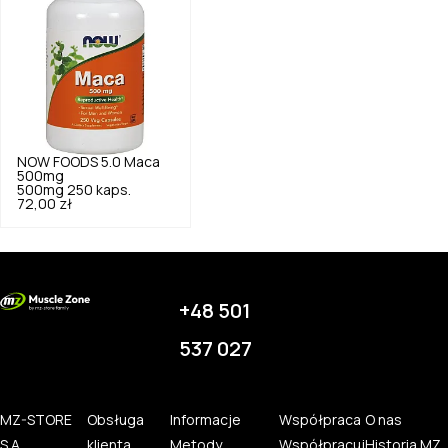
NOW FOODS
5.0
Maca
500mg
500mg 250 kaps.
72,00 zł
+48 501
537 027
MZ-STORE
Obsługa
Informacje
Współpraca
O nas
S.A.
klienta
Metody
Współpracuj
Historia MZ