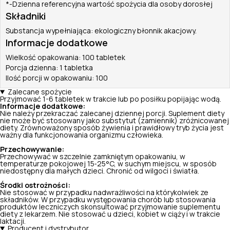
*-Dzienna referencyjna wartość spożycia dla osoby dorosłej
Składniki
Substancja wypełniająca: ekologiczny błonnik akacjowy.
Informacje dodatkowe
Wielkość opakowania: 100 tabletek
Porcja dzienna: 1 tabletka
Ilość porcji w opakowaniu: 100
Zalecane spożycie
Przyjmować 1-6 tabletek w trakcie lub po posiłku popijając wodą.
Informacje dodatkowe:
Nie należy przekraczać zalecanej dziennej porcji. Suplement diety
nie może być stosowany jako substytut (zamiennik) zróżnicowanej
diety. Zrównoważony sposób żywienia i prawidłowy tryb życia jest
ważny dla funkcjonowania organizmu człowieka.
Przechowywanie:
Przechowywać w szczelnie zamkniętym opakowaniu, w
temperaturze pokojowej 15‑25°C, w suchym miejscu, w sposób
niedostępny dla małych dzieci. Chronić od wilgoci i światła.
Środki ostrożności:
Nie stosować w przypadku nadwrażliwości na którykolwiek ze
składników. W przypadku występowania chorób lub stosowania
produktów leczniczych skonsultować przyjmowanie suplementu
diety z lekarzem. Nie stosować u dzieci, kobiet w ciąży i w trakcie
laktacji.
Producent i dystrybutor