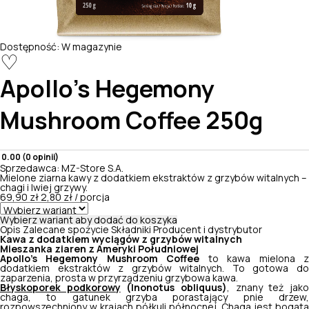
Dostępność:
W magazynie
♡
Apollo's Hegemony
Mushroom Coffee 250g
0.00 (0 opinii)
Sprzedawca:
MZ-Store S.A.
Mielone ziarna kawy z dodatkiem ekstraktów z grzybów witalnych –
chagi i lwiej grzywy.
69,90 zł
2,80 zł / porcja
Wybierz wariant aby dodać do koszyka
Opis
Zalecane spożycie
Składniki
Producent i dystrybutor
Kawa z dodatkiem wyciągów z grzybów witalnych
Mieszanka ziaren z Ameryki Południowej
Apollo’s Hegemony Mushroom Coffee
to kawa mielona 
dodatkiem ekstraktów z grzybów witalnych. To gotowa do
zaparzenia, prosta w przyrządzeniu grzybowa kawa.
Błyskoporek podkorowy
(
Inonotus obliquus
)
, znany też jak
chaga, to gatunek grzyba porastający pnie drzew,
rozpowszechniony w krajach półkuli północnej. Chaga jest bogata