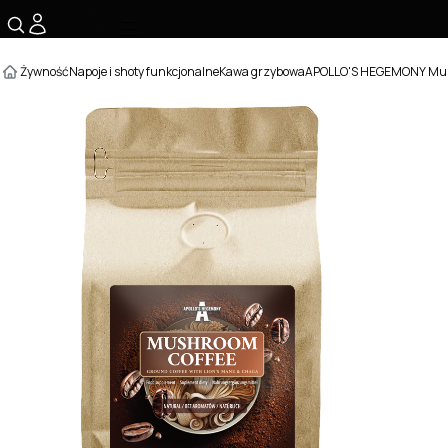
☰
Żywność
Napoje i shoty funkcjonalne
Kawa grzybowa
APOLLO'S HEGEMONY Mus