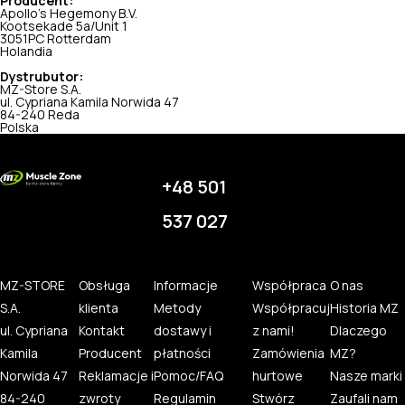
Producent:
Apollo's Hegemony B.V.
Kootsekade 5a/Unit 1
3051PC Rotterdam
Holandia
Dystrubutor:
MZ-Store S.A.
ul. Cypriana Kamila Norwida 47
84-240 Reda
Polska
+48 501
537 027
MZ-STORE
Obsługa
Informacje
Współpraca
O nas
S.A.
klienta
Metody
Współpracuj
Historia MZ
ul. Cypriana
Kontakt
dostawy i
z nami!
Dlaczego
Kamila
Producent
płatności
Zamówienia
MZ?
Norwida 47
Reklamacje i
Pomoc/FAQ
hurtowe
Nasze marki
84-240
zwroty
Regulamin
Stwórz
Zaufali nam