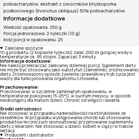
polisacharydów, ekstrakt z owocników błyskoporka
podkorowego (Inonotus obliquus) 30% polisacharydów.
Informacje dodatkowe
Wielkość opakowania: 250 g
Porcja jednorazowa: 2 łyżeczki (10 g)
Ilość porcji w opakowaniu: 25
Zalecane spożycie
10 g produktu (2 kopiaste łyżeczki) zalać 200 ml gorącej wody o
temperaturze ok. 95 stopni. Zaparzać 3 minuty.
Informacje dodatkowe:
Nie należy przekraczać zalecanej dziennej porcji. Suplement diety
nie może być stosowany jako substytut (zamiennik) zróżnicowanej
diety. Zrównoważony sposób żywienia i prawidłowy tryb życia jest
ważny dla funkcjonowania organizmu człowieka.
Przechowywanie:
Przechowywać w szczelnie zamkniętym opakowaniu, w
temperaturze pokojowej 15‑25°C, w suchym miejscu, w sposób
niedostępny dla małych dzieci. Chronić od wilgoci i światła.
Środki ostrożności:
Nie stosować w przypadku nadwrażliwości na którykolwiek ze
składników. W przypadku występowania chorób lub stosowania
produktów leczniczych skonsultować przyjmowanie suplementu
diety z lekarzem. Nie stosować u dzieci, kobiet w ciąży i w trakcie
laktacji.
Producent i dystrybutor