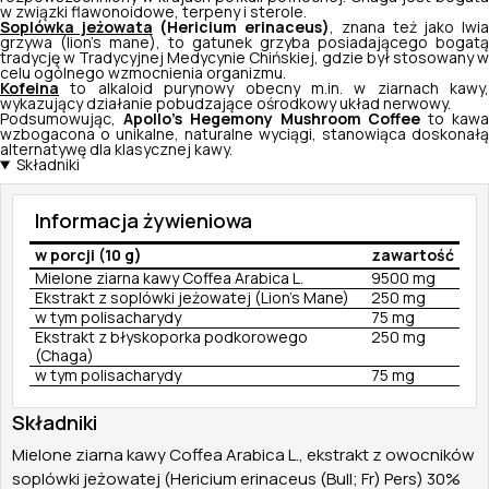
w związki flawonoidowe, terpeny i sterole.
Soplówka jeżowata
(
Hericium erinaceus
)
, znana też jako lwi
grzywa (
lion’s mane
), to gatunek grzyba posiadającego bogatą
tradycję w Tradycyjnej Medycynie Chińskiej, gdzie był stosowany w
celu ogólnego wzmocnienia organizmu.
Kofeina
to alkaloid purynowy obecny m.in. w ziarnach kawy,
wykazujący działanie pobudzające ośrodkowy układ nerwowy.
Podsumowując,
Apollo’s Hegemony Mushroom Coffee
to kaw
wzbogacona o unikalne, naturalne wyciągi, stanowiąca doskonałą
alternatywę dla klasycznej kawy.
Składniki
Informacja żywieniowa
w porcji (10 g)
zawartość
Mielone ziarna kawy Coffea Arabica L.
9500 mg
Ekstrakt z soplówki jeżowatej (Lion's Mane)
250 mg
w tym polisacharydy
75 mg
Ekstrakt z błyskoporka podkorowego
250 mg
(Chaga)
w tym polisacharydy
75 mg
Składniki
Mielone ziarna kawy Coffea Arabica L., ekstrakt z owocników
soplówki jeżowatej (Hericium erinaceus (Bull; Fr) Pers) 30%