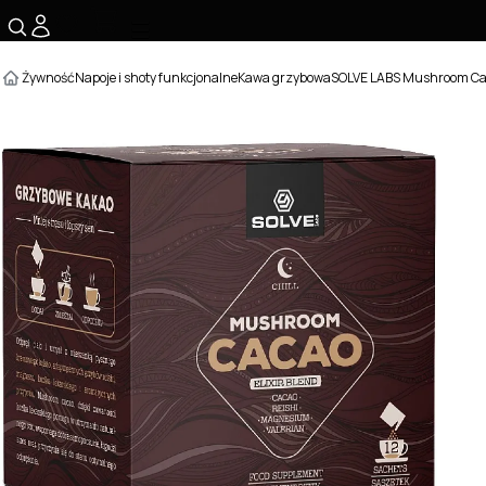
☰
Żywność
Napoje i shoty funkcjonalne
Kawa grzybowa
SOLVE LABS Mushroom Caca