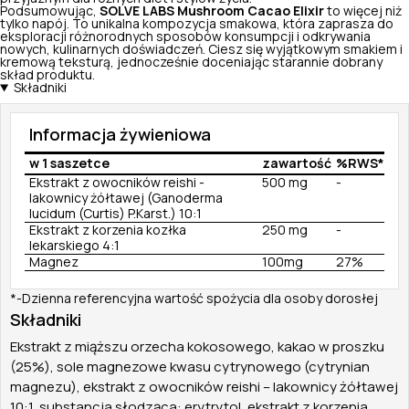
Podsumowując,
SOLVE LABS Mushroom Cacao Elixir
to więcej niż
tylko napój. To unikalna kompozycja smakowa, która zaprasza do
eksploracji różnorodnych sposobów konsumpcji i odkrywania
nowych, kulinarnych doświadczeń. Ciesz się wyjątkowym smakiem i
kremową teksturą, jednocześnie doceniając starannie dobrany
skład produktu.
Składniki
Informacja żywieniowa
w 1 saszetce
zawartość
%RWS*
Ekstrakt z owocników reishi -
500 mg
-
lakownicy żółtawej (Ganoderma
lucidum (Curtis) P.Karst.) 10:1
Ekstrakt z korzenia kozłka
250 mg
-
lekarskiego 4:1
Magnez
100mg
27%
*-Dzienna referencyjna wartość spożycia dla osoby dorosłej
Składniki
Ekstrakt z miąższu orzecha kokosowego, kakao w proszku
(25%), sole magnezowe kwasu cytrynowego (cytrynian
magnezu), ekstrakt z owocników reishi – lakownicy żółtawej
10:1, substancja słodząca: erytrytol, ekstrakt z korzenia