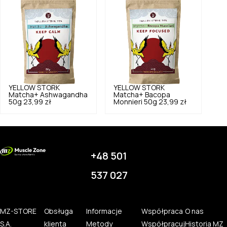
YELLOW STORK
YELLOW STORK
Matcha+ Ashwagandha
Matcha+ Bacopa
50g
23,99 zł
Monnieri 50g
23,99 zł
+48 501
537 027
MZ-STORE
Obsługa
Informacje
Współpraca
O nas
S.A.
klienta
Metody
Współpracuj
Historia MZ