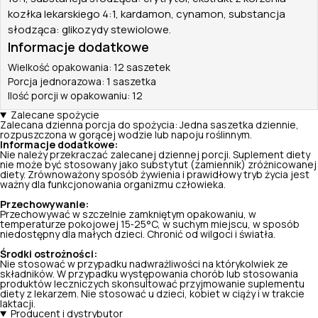
kozłka lekarskiego 4:1, kardamon, cynamon, substancja
słodząca: glikozydy stewiolowe.
Informacje dodatkowe
Wielkość opakowania: 12 saszetek
Porcja jednorazowa: 1 saszetka
Ilość porcji w opakowaniu: 12
Zalecane spożycie
Zalecana dzienna porcja do spożycia: Jedna saszetka dziennie,
rozpuszczona w gorącej wodzie lub napoju roślinnym.
Informacje dodatkowe:
Nie należy przekraczać zalecanej dziennej porcji. Suplement diety
nie może być stosowany jako substytut (zamiennik) zróżnicowanej
diety. Zrównoważony sposób żywienia i prawidłowy tryb życia jest
ważny dla funkcjonowania organizmu człowieka.
Przechowywanie:
Przechowywać w szczelnie zamkniętym opakowaniu, w
temperaturze pokojowej 15‑25°C, w suchym miejscu, w sposób
niedostępny dla małych dzieci. Chronić od wilgoci i światła.
Środki ostrożności:
Nie stosować w przypadku nadwrażliwości na którykolwiek ze
składników. W przypadku występowania chorób lub stosowania
produktów leczniczych skonsultować przyjmowanie suplementu
diety z lekarzem. Nie stosować u dzieci, kobiet w ciąży i w trakcie
laktacji.
Producent i dystrybutor