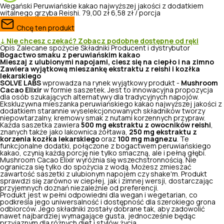
Wegański
Peruwiańskie kakao najwyższej jakości z dodatkiem
witalnego grzyba Reishi.
79,00 zł
6,58 zł / porcja
Chcę ten produkt
↓ Nie chcesz czekać? Zobacz podobne dostępne od ręki
Opis
Zalecane spożycie
Składniki
Producent i dystrybutor
Bogactwo smaku z peruwiańskim kakao
Mieszaj z ulubionymi napojami, ciesz się na ciepło i na zimno
Zawiera wyjątkową mieszankę ekstraktu z reishi i kozłka
lekarskiego
SOLVE LABS
wprowadza na rynek wyjątkowy produkt -
Mushroom
Cacao Elixir
w formie saszetek. Jest to innowacyjna propozycja
dla osób szukających alternatywy dla tradycyjnych napojów.
Ekskluzywna mieszanka peruwiańskiego kakao najwyższej jakości z
dodatkiem starannie wyselekcjonowanych składników tworzy
niepowtarzalny, kremowy smak z nutami korzennych przypraw.
Każda saszetka zawiera
500 mg ekstraktu z owocników reishi
,
znanych także jako lakownica żółtawa,
250 mg ekstraktu z
korzenia kozłka lekarskiego
oraz
100 mg magnezu
. Te
funkcjonalne dodatki, połączone z bogactwem peruwiańskiego
kakao, czynią każdą porcję nie tylko smaczną, ale i pełną głębi.
Mushroom Cacao Elixir wyróżnia się wszechstronnością. Nie
ogranicza się tylko do spożycia z wodą. Możesz zmieszać
zawartość saszetki z ulubionym napojem czy shake'm. Produkt
sprawdzi się zarówno w ciepłej, jak i zimnej wersji, dostarczając
przyjemnych doznań niezależnie od preferencji.
Produkt jest w pełni odpowiedni dla wegan i wegetarian, co
podkreśla jego uniwersalność i dostępność dla szerokiego grona
odbiorców. Jego składniki zostały dobrane tak, aby zadowolić
nawet najbardziej wymagające gusta, jednocześnie będąc
przyjaznym dla różnych diet i stylów życia.