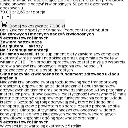
Zawiera składniki wspierające zdrowe krążenie żylne i prawidłowe
funkcjonowanie naczyń krwionośnych. 30 porcji dziennych w
opakowaniu.
79,00 zł
2,63 zł / porcja
Dodaj do koszyka
za 79,00 zł
Opis
Zalecane spożycie
Składniki
Producent i dystrybutor
Dla zdrowych i mocnych naczyń krwionośnych
5 ekstraktów roślinnych
Zawiera nattokinazę
Bez glutenu i laktozy
Na 30 dni suplementacji
DrHemeo VesselLift
to suplement diety zawierający kompleks
ekstraktów roślinnych i nattokinazę oraz uzupełniający dietę w
witaminy C i B1. Ten produkt opracowany został z myślą o wsparciu
zdrowia naczyń krwionośnych i krążenia krwi. VesselLift
przeznaczony jest dla osób dorosłych.
Silne naczynia krwionośne to fundament zdrowego układu
krążenia
Naczynia krwionośne tworzą rozbudowaną sieć transportową
organizmu, odpowiadając za dostarczanie tlenu i składników
odżywczych do tkanek oraz odprowadzanie produktów przemiany
materii. Ich prawidłowa budowa, elastyczność i wytrzymałość mają
istotne znaczenie dla sprawnego funkcjonowania całego układu
krążenia. Szczególną rolę odgrywają żyły, które każdego dnia
transportują krew z powrotem do serca, często pokonując siłę
grawitacji. Dlatego utrzymanie naczyń krwionośnych w dobrej
kondycji jest jednym z kluczowych elementów wspierających
prawidłowe krążenie i ogólną sprawność organizmu.
5 ekstraktów roślinnych
W VesselLift zawarte są ekstrakty z 5 roślin: