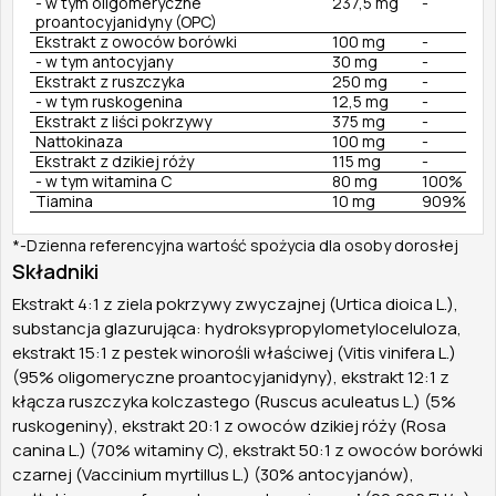
- w tym oligomeryczne
237,5 mg
-
proantocyjanidyny (OPC)
Ekstrakt z owoców borówki
100 mg
-
- w tym antocyjany
30 mg
-
Ekstrakt z ruszczyka
250 mg
-
- w tym ruskogenina
12,5 mg
-
Ekstrakt z liści pokrzywy
375 mg
-
Nattokinaza
100 mg
-
Ekstrakt z dzikiej róży
115 mg
-
- w tym witamina C
80 mg
100%
Tiamina
10 mg
909%
*-Dzienna referencyjna wartość spożycia dla osoby dorosłej
Składniki
Ekstrakt 4:1 z ziela pokrzywy zwyczajnej (Urtica dioica L.),
substancja glazurująca: hydroksypropylometyloceluloza,
ekstrakt 15:1 z pestek winorośli właściwej (Vitis vinifera L.)
(95% oligomeryczne proantocyjanidyny), ekstrakt 12:1 z
kłącza ruszczyka kolczastego (Ruscus aculeatus L.) (5%
ruskogeniny), ekstrakt 20:1 z owoców dzikiej róży (Rosa
canina L.) (70% witaminy C), ekstrakt 50:1 z owoców borówki
czarnej (Vaccinium myrtillus L.) (30% antocyjanów),