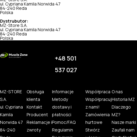
ul. Cypriana Kamila Norwida 47
84-240 Reda
Polska
Dystrubutor:
MZ-Store S.A.
ul. Cypriana Kamila Norwida 47
84-240 Reda
Polska
+48 501
537 027
MZ-STORE
Obsługa
Informacje
Współpraca
O nas
S.A.
klienta
Metody
Współpracuj
Historia MZ
ul. Cypriana
Kontakt
dostawy i
z nami!
Dlaczego
Kamila
Producent
płatności
Zamówienia
MZ?
Norwida 47
Reklamacje i
Pomoc/FAQ
hurtowe
Nasze marki
84-240
zwroty
Regulamin
Stwórz
Zaufali nam