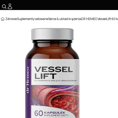
☰
Zdrowie
Suplementy celowane
Serce & układ krążenia
DR HEMEO VesselLift 60 k