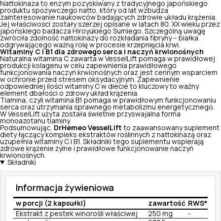
Nattokinaza to enzym pozyskiwany z tradycyjnego japońskiego
produktu spożywczego natto, który od lat wzbudza
zainteresowanie naukowców badających zdrowie układu krążenia.
Jej właściwości zostały szerzej opisane w latach 80. XX wieku przez
japońskiego badacza Hiroyukiego Sumiego. Szczególną uwagę
zwróciła zdolność nattokinazy do rozkładania fibryny – białka
odgrywającego ważną rolę w procesie krzepnięcia krwi.
Witaminy C i B1 dla zdrowego serca i naczyń krwionośnych
Naturalna witamina C zawarta w VesselLift pomaga w prawidłowej
produkcji kolagenu w celu zapewnienia prawidłowego
funkcjonowania naczyń krwionośnych oraz jest cennym wsparciem
w ochronie przed stresem oksydacyjnym. Zapewnienie
odpowiedniej ilości witaminy C w diecie to kluczowy to ważny
element dbałości o zdrowy układ krążenia.
Tiamina, czyli witamina B1 pomaga w prawidłowym funkcjonowaniu
serca oraz utrzymania sprawnego metabolizmu energetycznego.
W VesselLift użyta została świetnie przyswajalna forma
monoazotanu tiaminy.
Podsumowując,
DrHemeo VesselLift
to zaawansowany suplement
diety łączący kompleks ekstraktów roślinnych z nattokinazą oraz
uzupełnia witaminy C i B1. Składniki tego suplementu wspierają
zdrowe krążenie żylne i prawidłowe funkcjonowanie naczyń
krwionośnych.
Składniki
Informacja żywieniowa
w porcji (2 kapsułki)
zawartość
RWS*
Ekstrakt z pestek winorośli właściwej
250 mg
-