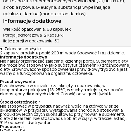
nattokinaza ze sfermentowanych nasion
soi
(20,000 FU/g),
skrobia ryżowa, L-leucyna, substancja wypełniająca:
celuloza; tiamina (monoazotan tiaminy).
Informacje dodatkowe
Wielkość opakowania: 60 kapsułek
Porcja jednorazowa: 2 kapsułki
Ilość porcji w opakowaniu: 30
Zalecane spożycie
2 kapsułki produktu popić 200 ml wody. Spożywać 1 raz dziennie.
Informacje dodatkowe:
Nie należy przekraczać zalecanej dziennej porcji. Suplement diety
nie może być stosowany jako substytut (zamiennik) zróżnicowanej
diety. Zrównoważony sposób żywienia i prawidłowy tryb życia jest
ważny dla funkcjonowania organizmu człowieka.
Przechowywanie:
Przechowywać w szczelnie zamkniętym opakowaniu, w
temperaturze pokojowej 15‑25°C, w suchym miejscu, w sposób
niedostępny dla małych dzieci. Chronić od wilgoci i światła.
Środki ostrożności:
Nie stosować w przypadku nadwrażliwości na którykolwiek ze
składników. W przypadku występowania chorób lub stosowania
produktów leczniczych skonsultować przyjmowanie suplementu
diety z lekarzem. Nie stosować u kobiet w ciąży i w trakcie laktacji.
Producent i dystrybutor
Producent:
MZ-Store S.A.