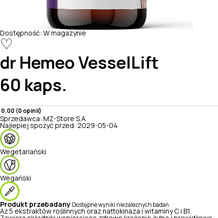
Dostępność:
W magazynie
♡
dr Hemeo
VesselLift
60 kaps.
0.00 (0 opinii)
Sprzedawca:
MZ-Store S.A.
Najlepiej spożyć przed:
2029-05-04
Wegetariański
Wegański
Produkt przebadany
Dostępne wyniki niezależnych badań
Aż 5 ekstraktów roślinnych oraz nattokinaza i witaminy C i B1.