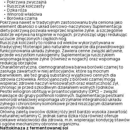
• Pokrzywa zwyczajna
• Ruszczyk kolczasty
• Dzika róża
• Winorośl właściwa
• Borówka czarna
Pokrzywa nawet w tradycyjnym zastosowaniu była ceniona jako
element dbałości o układ sercowo-naczyniowy. Suplementacja
diety pokrzywą pozwala wesprzeć krążenie żylne, a szczególnie
dobrze wpływa na krążenie w nogach, przynosząc ulgę i redukując
uczucie zmęczonych i ciężkich nóg.
Ruszczyk kolczasty to roślina od wieków wykorzystywana w
tradycyjnej fitoterapii jako naturalne wsparcie dla prawidłowego
funkcjonowania układu żylnego. Zawiera cenne związki aktywne,
przede wszystkim ruskogeniny. Suplementacja ruszczykiem
wspomaga krążenie żylne (również w nogach) oraz wspomaga
redukcję obrzęków.
Charakterystyczna, ciemnogranatowa barwa borówki czarnej to
zasługa zawartych w niej antocyjanów, które są mocnym
barwnikiem, ale też grupą substancji wyjątkowo cennych dla
zdrowia człowieka. Antocyjanozydy z borówki czarnej mogą
wspierać zdrowie naczyń włosowatych oraz elastyczność żył,
chroniąc je przed szkodliwym działaniem wolnych rodników.
Pestki winogron obfitują w proantocyjanidyny (OPC) – związki
należące do grupy polifenoli roślinnych. Suplementacja pestkami
winorośli właściwej wspomaga utrzymanie integralności układu
żylnego i chroni błony komórkowe przed niszczącym działaniem
wolnych rodników.
Główną zaletą owoców dzikiej róży jest bardzo wysoka zawartość
naturalnej witaminy C, jednak sama dzika róża również oferuje
ciekawe właściwości dla zdrowia, m.in. wspierając kondycję stawów
i ogólne mechanizmy obronne organizmu.
Nattokinaza z fermentowanej soi