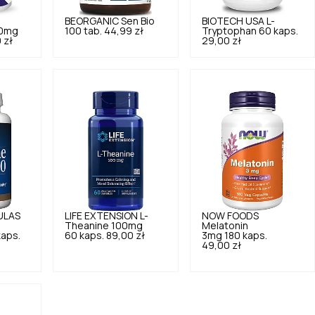
BEORGANIC
Sen Bio
BIOTECH USA
L-
00mg
100 tab.
44,99 zł
Tryptophan 60 kaps.
 zł
29,00 zł
ULAS
LIFE EXTENSION
L-
NOW FOODS
Theanine 100mg
Melatonin
kaps.
60 kaps.
89,00 zł
3mg 180 kaps.
49,00 zł