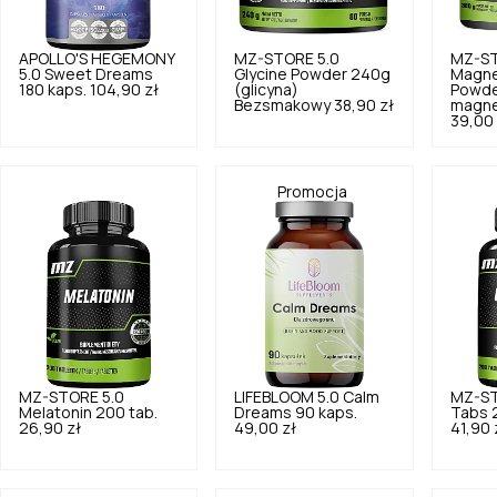
APOLLO'S HEGEMONY
MZ-STORE
5.0
MZ-S
5.0
Sweet Dreams
Glycine Powder 240g
Magne
180 kaps.
104,90 zł
(glicyna)
Powder
Bezsmakowy
38,90 zł
magne
39,00 
Promocja
MZ-STORE
5.0
LIFEBLOOM
5.0
Calm
MZ-S
Melatonin 200 tab.
Dreams 90 kaps.
Tabs 
26,90 zł
49,00 zł
41,90 