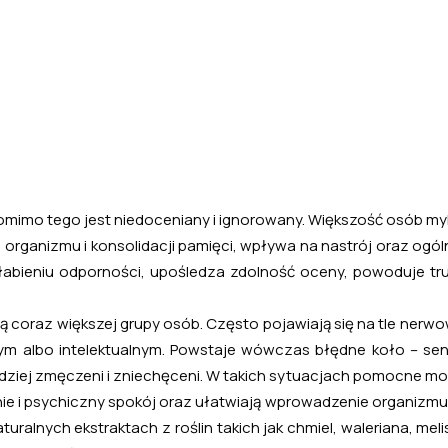
pomimo tego jest niedoceniany i ignorowany. Większość osób my
organizmu i konsolidacji pamięci, wpływa na nastrój oraz ogó
słabieniu odporności, upośledza zdolność oceny, powoduje tru
ają coraz większej grupy osób. Często pojawiają się na tle ne
m albo intelektualnym. Powstaje wówczas błędne koło – sen, 
ardziej zmęczeni i zniechęceni. W takich sytuacjach pomocne m
nie i psychiczny spokój oraz ułatwiają wprowadzenie organizmu 
turalnych ekstraktach z roślin takich jak chmiel, waleriana, mel