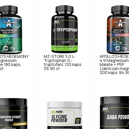
O'S HEGEMONY
MZ-STORE
5.0
L-
APOLLO'S HEG
gnesium
Tryptophan (L-
4.9
Magnesium
e 180 kaps.
tryptofan) 120 kaps.
Malate + P5P
zł
39,90 zł
(Jabłczan mag
200 kaps.
84,9