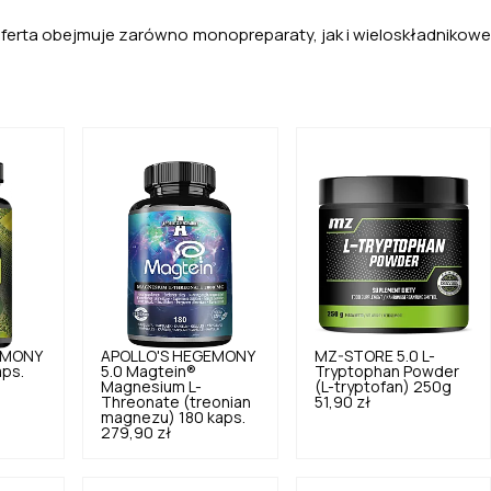
oferta obejmuje zarówno monopreparaty, jak i wieloskładnikowe
EMONY
APOLLO'S HEGEMONY
MZ-STORE
5.0
L-
aps.
5.0
Magtein®
Tryptophan Powder
Magnesium L-
(L-tryptofan) 250g
Threonate (treonian
51,90 zł
magnezu) 180 kaps.
279,90 zł