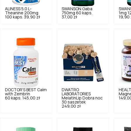
ALINESS
5.0
L-
SWANSON
Gaba
SWAN
Theanine 200mg
750mg 60 kaps.
1mg 1
100 kaps.
39,90 zł
37,00 zł
19,90 
DOCTOR'S BEST
Calm
DWATRO
HEAL
with Zembrin
LABORATORIES
Magne
60 kaps.
145,00 zł
MelatinLip Dobra noc
149,00
30 saszetek
249,00 zł