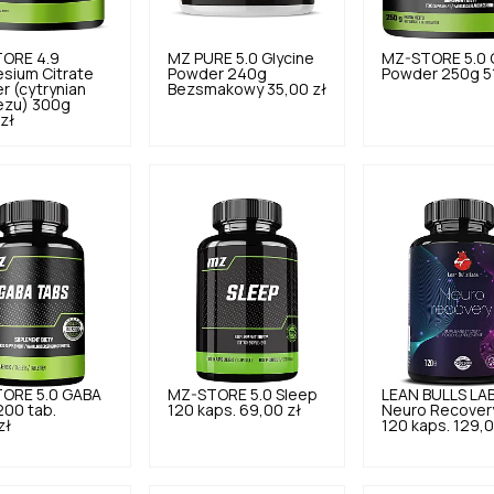
TORE
4.9
MZ PURE
5.0
Glycine
MZ-STORE
5.0
sium Citrate
Powder 240g
Powder 250g
5
 (cytrynian
Bezsmakowy
35,00 zł
zu) 300g
zł
TORE
5.0
GABA
MZ-STORE
5.0
Sleep
LEAN BULLS LA
200 tab.
120 kaps.
69,00 zł
Neuro Recover
zł
120 kaps.
129,0