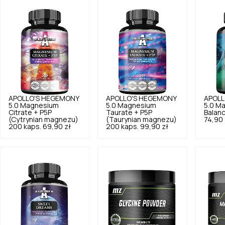
APOLLO'S HEGEMONY
APOLLO'S HEGEMONY
APOLL
5.0
Magnesium
5.0
Magnesium
5.0
Ma
Citrate + P5P
Taurate + P5P
Balanc
(Cytrynian magnezu)
(Taurynian magnezu)
74,90 
200 kaps.
69,90 zł
200 kaps.
99,90 zł