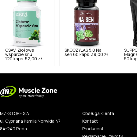
OSAVI
Ziołowe
SKOCZYLAS
5.0
Na
SUPP
wsparcie snu
sen 60 kaps.
39,00 zł
Magne
120 kaps.
52,00 zł
50 kap
MZ-STORE S.A.
Obsługa klienta
ul. Cypriana Kamila Norwida 47
Kontakt
84-240 Reda
Producent
Reklamacje i zwroty