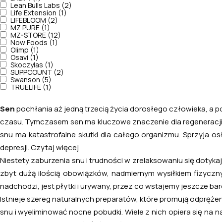
Lean Bulls Labs (2)
Life Extension (1)
LIFEBLOOM (2)
MZ PURE (1)
MZ-STORE (12)
Now Foods (1)
Olimp (1)
Osavi (1)
Skoczylas (1)
SUPPCOUNT (2)
Swanson (5)
TRUELIFE (1)
Sen
pochłania aż jedną trzecią życia dorosłego człowieka, a 
czasu. Tymczasem sen ma kluczowe znaczenie dla regeneracji 
snu ma katastrofalne skutki dla całego organizmu. Sprzyja o
depresji.
Czytaj więcej
Niestety zaburzenia snu i trudności w zrelaksowaniu się dotyk
zbyt dużą ilością obowiązków, nadmiernym wysiłkiem fizyczny
nadchodzi, jest płytki i urywany, przez co wstajemy jeszcze b
Istnieje szereg naturalnych preparatów, które promują odpręże
snu i wyeliminować nocne pobudki. Wiele z nich opiera się na na