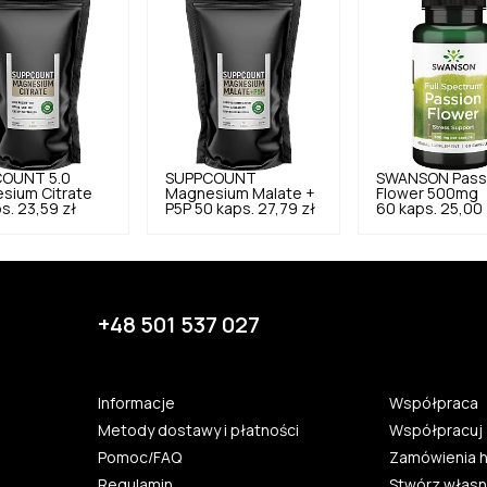
COUNT
5.0
SUPPCOUNT
SWANSON
Pass
sium Citrate
Magnesium Malate +
Flower 500mg
s.
23,59 zł
P5P 50 kaps.
27,79 zł
60 kaps.
25,00 
+48 501 537 027
Informacje
Współpraca
Metody dostawy i płatności
Współpracuj 
Pomoc/FAQ
Zamówienia 
Regulamin
Stwórz własn