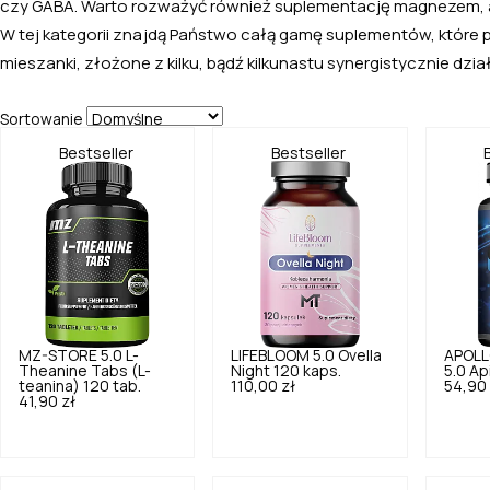
czy GABA. Warto rozważyć również suplementację magnezem, 
W tej kategorii znajdą Państwo całą gamę suplementów, które 
mieszanki, złożone z kilku, bądź kilkunastu synergistycznie dzi
Sortowanie
Bestseller
Bestseller
MZ-STORE
5.0
L-
LIFEBLOOM
5.0
Ovella
APOLL
Theanine Tabs (L-
Night 120 kaps.
5.0
Ap
teanina) 120 tab.
110,00 zł
54,90 
41,90 zł