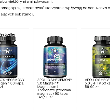
albo niektórymi aminokwasami.
pomagają się zrelaksować i korzystnie wpływają na sen. Nasza 
ałających substancji.
Bestseller
O'S HEGEMONY
APOLLO'S HEGEMONY
APOLLO'S HEG
igenin 60 kaps.
5.0
Magtein®
5.0
5-HTP 60 k
zł
Magnesium L-
59,90 zł
Threonate (treonian
magnezu) 90 kaps.
149,90 zł