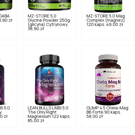
GABA
MZ-STORE
5.0
MZ-STORE
5.0
Mag
1,90 zł
Glycine Powder 250g
Complex (magnez)
(glicyna) Cytrynowy
120 kaps.
49,00 zł
38,90 zł
BS
5.0
LEAN BULLS LABS
5.0
OLIMP
4.5
Chela-Mag
y
The Only Right
B6 Forte 90 kaps.
0 zł
Magnesium 122 kaps.
58,00 zł
85,00 zł