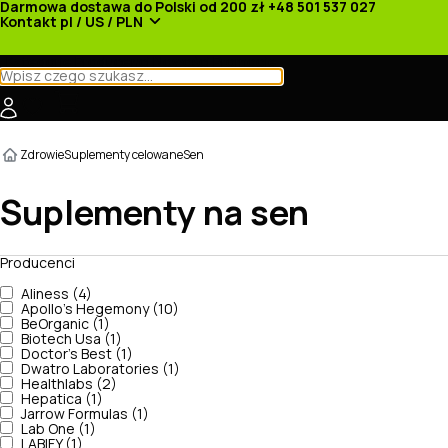
Darmowa dostawa do Polski od 200 zł
+48 501 537 027
Kontakt
pl / US / PLN
Kategorie
Producenci
Nowości
Promocje
Zdrowie
Suplementy celowane
Sen
Suplementy na sen
Producenci
Aliness (4)
Apollo's Hegemony (10)
BeOrganic (1)
Biotech Usa (1)
Doctor's Best (1)
Dwatro Laboratories (1)
Healthlabs (2)
Hepatica (1)
Jarrow Formulas (1)
Lab One (1)
LABIFY (1)