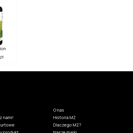
ion
zł
O nas
z nami!
Historia MZ
hurtowe
Dlaczego MZ?
y produkt
Nasze marki