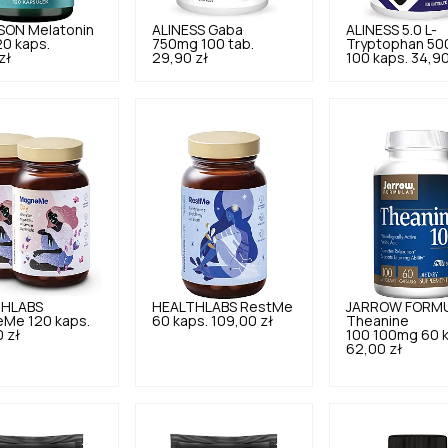
SON
Melatonin
ALINESS
Gaba
ALINESS
5.0
L-
20 kaps.
750mg 100 tab.
Tryptophan 5
zł
29,90 zł
100 kaps.
34,90
THLABS
HEALTHLABS
RestMe
JARROW FORM
Me 120 kaps.
60 kaps.
109,00 zł
Theanine
 zł
100 100mg 60 
62,00 zł