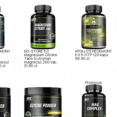
EMONY
MZ-STORE
5.0
APOLLO'S HEGEMONY
Magnesium Citrate
5.0
5-HTP 120 kaps.
Tabs (cytrynian
99,90 zł
nezu)
magnezu) 200 tab.
0 zł
31,90 zł
Promocja