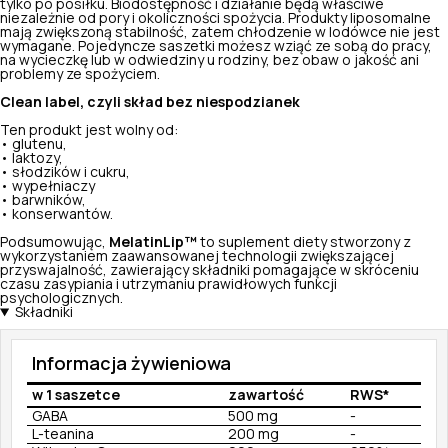
tylko po posiłku. Biodostępność i działanie będą właściwe
niezależnie od pory i okoliczności spożycia. Produkty liposomalne
mają zwiększoną stabilność, zatem chłodzenie w lodówce nie jest
wymagane. Pojedyncze saszetki możesz wziąć ze sobą do pracy,
na wycieczkę lub w odwiedziny u rodziny, bez obaw o jakość ani
problemy ze spożyciem.
Clean label, czyli skład bez niespodzianek
Ten produkt jest wolny od:
• glutenu,
• laktozy,
• słodzików i cukru,
• wypełniaczy
• barwników,
• konserwantów.
Podsumowując,
MelatinLip™
to suplement diety stworzony z
wykorzystaniem zaawansowanej technologii zwiększającej
przyswajalność, zawierający składniki pomagające w skróceniu
czasu zasypiania i utrzymaniu prawidłowych funkcji
psychologicznych.
Składniki
Informacja żywieniowa
w 1 saszetce
zawartość
RWS*
GABA
500 mg
-
L-teanina
200 mg
-