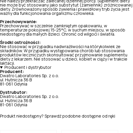
Nie należy przekraczać zalecanej dziennej porcji. Suplement diety
nie może być stosowany jako substytut (zamiennik) zróżnicowanej
diety. Zrównoważony sposób żywienia i prawidłowy tryb życia jest
ważny dla funkcjonowania organizmu człowieka.
Przechowywanie:
Przechowywać w szczelnie zamkniętym opakowaniu, w
temperaturze pokojowej 15‑25°C, w suchym miejscu, w sposób
niedostępny dla małych dzieci. Chronić od wilgoci i światła.
Środki ostrożności:
Nie stosować w przypadku nadwrażliwości na którykolwiek ze
składników. W przypadku występowania chorób lub stosowania
produktów leczniczych skonsultować przyjmowanie suplementu
diety z lekarzem. Nie stosować u dzieci, kobiet w ciąży i w trakcie
laktacji.
Producent i dystrybutor
Producent:
Dwatro Laboratories Sp. z o.o.
ul. Hutnicza 36 B
81-061 Gdynia
Dystrubutor:
Dwatro Laboratories Sp. z o.o.
ul. Hutnicza 36 B
81-061 Gdynia
Produkt niedostępny? Sprawdź podobne dostępne od ręki