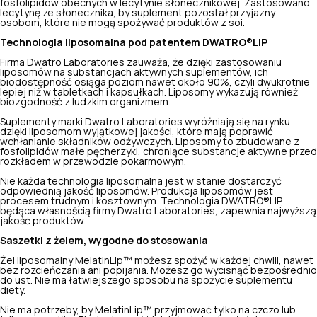
fosfolipidów obecnych w lecytynie słonecznikowej. Zastosowano
lecytynę ze słonecznika, by suplement pozostał przyjazny
osobom, które nie mogą spożywać produktów z soi.
Technologia liposomalna pod patentem DWATRO®LIP
Firma Dwatro Laboratories zauważa, że dzięki zastosowaniu
liposomów na substancjach aktywnych suplementów, ich
biodostępność osiąga poziom nawet około 90%, czyli dwukrotnie
lepiej niż w tabletkach i kapsułkach. Liposomy wykazują również
biozgodność z ludzkim organizmem.
Suplementy marki Dwatro Laboratories wyróżniają się na rynku
dzięki liposomom wyjątkowej jakości, które mają poprawić
wchłanianie składników odżywczych. Liposomy to zbudowane z
fosfolipidów małe pęcherzyki, chroniące substancje aktywne przed
rozkładem w przewodzie pokarmowym.
Nie każda technologia liposomalna jest w stanie dostarczyć
odpowiednią jakość liposomów. Produkcja liposomów jest
procesem trudnym i kosztownym. Technologia DWATRO®LIP,
będąca własnością firmy Dwatro Laboratories, zapewnia najwyższą
jakość produktów.
Saszetki z żelem, wygodne do stosowania
Żel liposomalny MelatinLip™ możesz spożyć w każdej chwili, nawet
bez rozcieńczania ani popijania. Możesz go wycisnąć bezpośrednio
do ust. Nie ma łatwiejszego sposobu na spożycie suplementu
diety.
Nie ma potrzeby, by MelatinLip™ przyjmować tylko na czczo lub