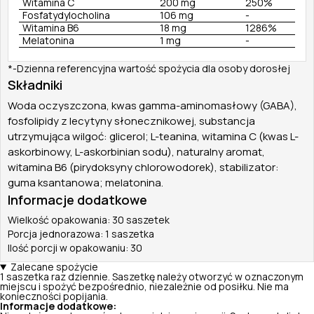
Witamina C
200 mg
250%
Fosfatydylocholina
106 mg
-
Witamina B6
18 mg
1286%
Melatonina
1 mg
-
*-Dzienna referencyjna wartość spożycia dla osoby dorosłej
Składniki
Woda oczyszczona, kwas gamma-aminomasłowy (GABA),
fosfolipidy z lecytyny słonecznikowej, substancja
utrzymująca wilgoć: glicerol; L-teanina, witamina C (kwas L-
askorbinowy, L-askorbinian sodu), naturalny aromat,
witamina B6 (pirydoksyny chlorowodorek), stabilizator:
guma ksantanowa; melatonina.
Informacje dodatkowe
Wielkość opakowania: 30 saszetek
Porcja jednorazowa: 1 saszetka
Ilość porcji w opakowaniu: 30
Zalecane spożycie
1 saszetka raz dziennie. Saszetkę należy otworzyć w oznaczonym
miejscu i spożyć bezpośrednio, niezależnie od posiłku. Nie ma
konieczności popijania.
Informacje dodatkowe: