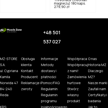
Threonate (treonian
magnezu) 180 kaps.
279,90 zł
+48 501
537 027
MZ-STORE
Obsługa
Informacje
Współpraca
O nas
S.A.
klienta
Metody
Współpracuj
Historia MZ
ul. Cypriana
Kontakt
dostawy i
z nami!
Dlaczego
Kamila
Producent
płatności
Zamówienia
MZ?
Norwida 47
Reklamacje i
Pomoc/FAQ
hurtowe
Nasze marki
84-240
zwroty
Regulamin
Stwórz
Zaufali nam
Reda
Regulamin
własny
Certyfikaty i
programu
produkt
badania
KRS:
lojalnościowego
Jak to