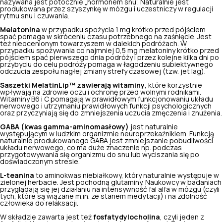
nazywana jest potocznie „hormonem snu”. Naturalnie jest
produkowana przez szyszynkę w mózgu i uczestniczy w regulacji
rytmu snu i czuwania.
Melatonina
w przypadku spożycia 1 mg krótko przed pójściem
spać pomaga w skróceniu czasu potrzebnego na zaśnięcie. Jest
też nieocenionym towarzyszem w dalekich podróżach. W
przypadku spożywania co najmniej 0,5 mg melatoniny krótko przed
pójściem spać pierwszego dnia podróży i przez kolejne kilka dni po
przybyciu do celu podróży pomaga w łagodzeniu subiektywnego
odczucia zespołu nagłej zmiany strefy czasowej (tzw. jet lag).
Saszetki MelatinLip
™
zawierają witaminy
, które korzystnie
wpływają na zdrowie oczu i ochronę przed wolnymi rodnikami.
Witaminy B6 i C pomagają w prawidłowym funkcjonowaniu układu
nerwowego i utrzymaniu prawidłowych funkcji psychologicznych
oraz przyczyniają się do zmniejszenia uczucia zmęczenia i znużenia.
GABA (kwas gamma-aminomasłowy)
jest naturalnie
występującym w ludzkim organizmie neuroprzekaźnikiem. Funkcją
naturalnie produkowanego GABA jest zmniejszanie pobudliwości
układu nerwowego, co ma duże znaczenie np. podczas
przygotowywania się organizmu do snu lub wyciszania się po
doświadczonym stresie.
L-teanina
to aminokwas niebiałkowy, który naturalnie występuje w
zielonej herbacie. Jest pochodną glutaminy. Naukowcy w badaniach
przyglądają się jej działaniu na intensywność fal alfa w mózgu (czyli
tych, które są wiązane m.in. ze stanem medytacji) i na zdolność
człowieka do relaksacji.
W składzie zawarta jest też
fosfatydylocholina
, czyli jeden z