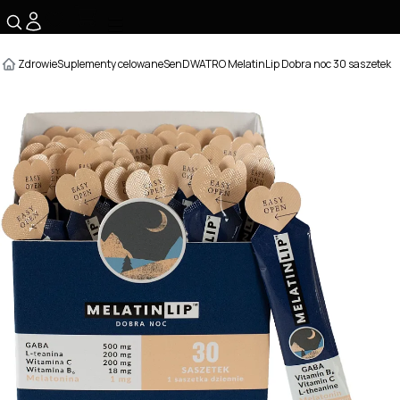
☰
Zdrowie
Suplementy celowane
Sen
DWATRO MelatinLip Dobra noc 30 saszetek