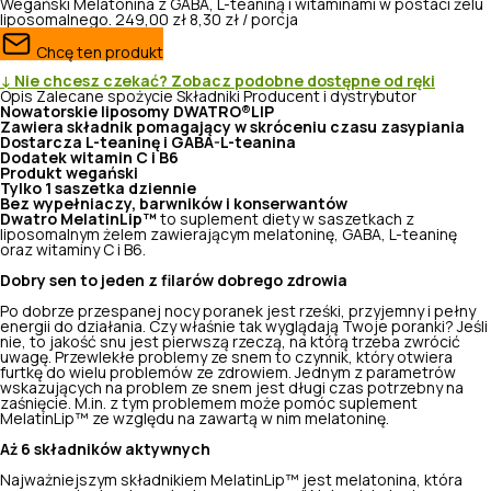
Wegański
Melatonina z GABA, L-teaniną i witaminami w postaci żelu
liposomalnego.
249,00 zł
8,30 zł / porcja
Chcę ten produkt
↓ Nie chcesz czekać? Zobacz podobne dostępne od ręki
Opis
Zalecane spożycie
Składniki
Producent i dystrybutor
Nowatorskie liposomy DWATRO®LIP
Zawiera składnik pomagający w skróceniu czasu zasypiania
Dostarcza L-teaninę i GABA-L-teanina
Dodatek witamin C i B6
Produkt wegański
Tylko 1 saszetka dziennie
Bez wypełniaczy, barwników i konserwantów
Dwatro MelatinLip™
to suplement diety w saszetkach z
liposomalnym żelem zawierającym melatoninę, GABA, L-teaninę
oraz witaminy C i B6.
Dobry sen to jeden z filarów dobrego zdrowia
Po dobrze przespanej nocy poranek jest rześki, przyjemny i pełny
energii do działania. Czy właśnie tak wyglądają Twoje poranki? Jeśli
nie, to jakość snu jest pierwszą rzeczą, na którą trzeba zwrócić
uwagę. Przewlekłe problemy ze snem to czynnik, który otwiera
furtkę do wielu problemów ze zdrowiem. Jednym z parametrów
wskazujących na problem ze snem jest długi czas potrzebny na
zaśnięcie. M.in. z tym problemem może pomóc suplement
MelatinLip
™
ze względu na zawartą w nim melatoninę.
Aż 6 składników aktywnych
Najważniejszym składnikiem MelatinLip
™
jest melatonina, która