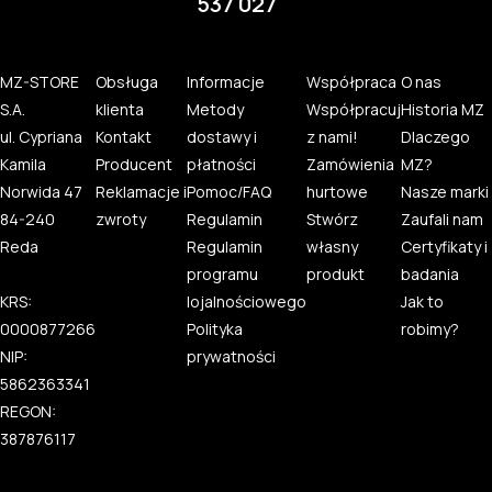
537 027
MZ-STORE
Obsługa
Informacje
Współpraca
O nas
S.A.
klienta
Metody
Współpracuj
Historia MZ
ul. Cypriana
Kontakt
dostawy i
z nami!
Dlaczego
Kamila
Producent
płatności
Zamówienia
MZ?
Norwida 47
Reklamacje i
Pomoc/FAQ
hurtowe
Nasze marki
84-240
zwroty
Regulamin
Stwórz
Zaufali nam
Reda
Regulamin
własny
Certyfikaty i
programu
produkt
badania
KRS:
lojalnościowego
Jak to
0000877266
Polityka
robimy?
NIP:
prywatności
5862363341
REGON:
387876117