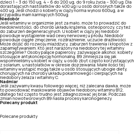
dzieci 1 – 3 do 150 ug, 4 – 6 do 200 ug, do 9 roku życia – 300 ug. Dla
dorastających nastolatków do 400 ug i u osób dorosłych także do
400 ug. Jeśli chodzi o kobiety w ciąży norma wynosi 600ug, a w
przypadku mam karmiących 500ug.
Niedobór
Jeśli witaminy w organizmie jest za mało, może to prowadzić do
niedokrwistości,
do chorób układu krążenia
, osteoporozy, czy też
do zaburzeń degeneracyjnych. U kobiet w ciąży jej niedobór
powoduje wystąpienie wad cewy nerwowej u płodu. Niedobór
powoduje ciągłe zmęczenie, rozdrażnienie, uczucie drażliwości.
Może dojść do rozwoju miażdżycy, zaburzeń trawienia i kłopotów z
zapamiętywaniem. Kto jest narażony na niedobory tej witaminy
szczególnie? Osoby palące papierosy, zażywające alkohol, kobiety
stosujące antykoncepcję hormonalną. B9 zmniejsza się jak
wspomnieliśmy u kobiet w ciąży, u osób zbyt często korzystających
z solarium, u nastolatków w okresie dojrzewania. Małe ilości tej
witaminy wystąpić mogą także u osób stosujących ubogie diety,
chorujących na choroby układu pokarmowego i
cierpiących na
niedobory żelaza
i witaminy C.
Nadmiar
Jeśli zażywamy kwasu foliowego więcej, niż zalecana dawka, może
to powodować maskowanie objawów
niedoboru witaminy B12,
dlatego też często trudno jest zdiagnozować jej brak. Podczas
zmian nowotworowych B9 nasila procesy karcinogenezy.
Polecany produkt
Polecane produkty