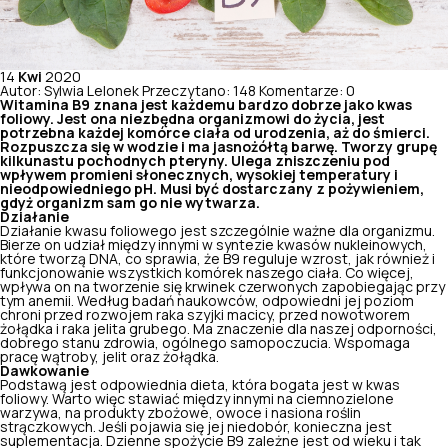
14
Kwi
2020
Autor: Sylwia Lelonek
Przeczytano: 148
Komentarze: 0
Witamina B9 znana jest każdemu bardzo dobrze jako kwas
foliowy. Jest ona niezbędna organizmowi do życia, jest
potrzebna każdej komórce ciała od urodzenia, aż do śmierci.
Rozpuszcza się w wodzie i ma jasnożółtą barwę. Tworzy grupę
kilkunastu pochodnych pteryny. Ulega zniszczeniu pod
wpływem promieni słonecznych, wysokiej temperatury i
nieodpowiedniego pH. Musi być dostarczany z pożywieniem,
gdyż organizm sam go nie wytwarza.
Działanie
Działanie kwasu foliowego jest szczególnie ważne dla organizmu.
Bierze on udział między innymi w syntezie kwasów nukleinowych,
które tworzą DNA, co sprawia, że B9 reguluje wzrost, jak również i
funkcjonowanie wszystkich komórek naszego ciała. Co więcej,
wpływa on na tworzenie się krwinek czerwonych zapobiegając przy
tym anemii. Według badań naukowców, odpowiedni jej poziom
chroni przed rozwojem raka szyjki macicy, przed nowotworem
żołądka i raka jelita grubego. Ma znaczenie dla naszej odporności,
dobrego stanu zdrowia, ogólnego samopoczucia.
Wspomaga
pracę wątrob
y, jelit oraz żołądka.
Dawkowanie
Podstawą jest odpowiednia dieta, która bogata jest w kwas
foliowy. Warto więc stawiać między innymi na ciemnozielone
warzywa, na produkty zbożowe, owoce i nasiona roślin
strączkowych. Jeśli pojawia się jej niedobór, konieczna jest
suplementacja. Dzienne spożycie B9 zależne jest od wieku i tak