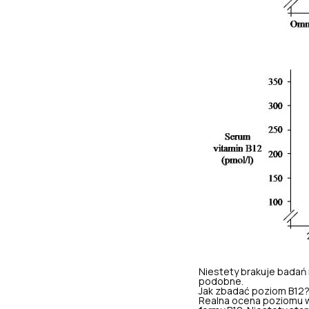
Niestety brakuje badań 
podobne.
Jak zbadać poziom B12
Realna ocena poziomu wi