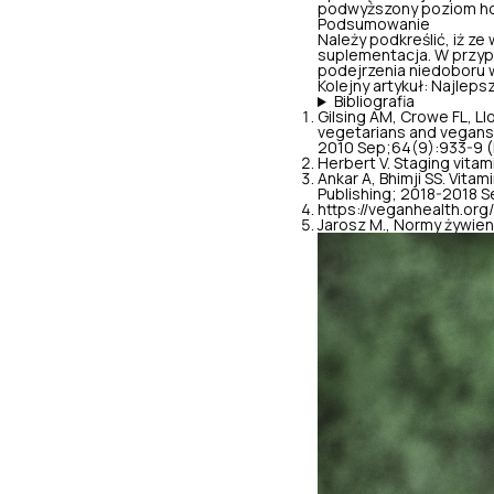
podwyższony poziom ho
Podsumowanie
Należy podkreślić, iż ze
suplementacja. W przypa
podejrzenia niedoboru 
Kolejny artykuł:
Najlepsz
Bibliografia
Gilsing AM, Crowe FL, Ll
vegetarians and vegans: 
2010 Sep;64(9):933-9 (
Herbert V. Staging vitam
Ankar A, Bhimji SS. Vitam
Publishing; 2018-2018 S
https://veganhealth.org
Jarosz M., Normy żywieni