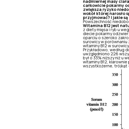
nadmiernej masy ciała
całkowicie pokarmy od
zwiększa ryzyko nied
wokół której narosło 
przyjmować? I jakie s
Powszechność niedobo
Witamina B12 jest nat
z diety mięsa i ryb u w
diecie pokarmy odzwier
oparciu o szeroko zakro
surowicy w porównaniu z
witaminy B12
w surowicy
Przykładowo, według doś
uwzględniono 226 wszys
był o 33% niższy niż u 
witaminy B12, klarownie
wszystkożerne, trójkąt 