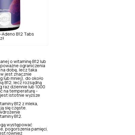
-Adeno B12 Tabs
zł
nej o witaminę B12 lub
ą poważne ograniczenia
na dobę, lecz taka
ów jest znacznie
g lub mniej), do około
ną B12, lecz rozsądną
 raz dziennie lub 1000
ć na temperaturę -
jest istotnie wyższe
taminy B12 z mleka,
ą się częste.
 wdrożenie
taminy B12.
Mogą występować
ie, pogorszenia pamięci,
jest również