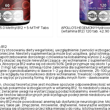
5.0
Methyl B12 + 5-MTHF Tabs
APOLLO'S HEGEMONY
Hydroxo
(witamina B12) 120 tab.
42,90 
 B12
przy stosowaniu diety wegańskiej, uwzględnienie żywności wzbogaca
onieczne. Niestety suplementacja może być uciążliwa, gdyż istniej
 Zapotrzebowanie dorosłego człowieka na kobalaminę wynosi 2,4 μg 
ty okazać się może niewystarczająca -jej wchłanianie z suplement
. Absorpcja B12 waha się od około 50% (jeśli przyjmuje się około 1 μ
(1 mg) lub więcej. Istnieją różne zalecenia dla suplementacji witami
anie cyjanokobalaminy w dawce 1–2 μg dwa razy dziennie, 25–100 μg
. Ze względu na stosunkowo dobre wchłanianie, trwałość i odpornoś
e się być przyzwoitą formą. W przypadku innych form - dawkowanie 
 chociaż teoretycznie jest możliwe spożycie odpowiedniej ilość wi
aj lub pokarmów wzbogaconych w witaminę B12, to niedobory okazuj
 zwracanie uwagi na wystarczającą podaż kobalaminy, ewentualne
ie testów laboratoryjnych jeśli występuje podejrzenie niedoboru wi
ów witaminy B12
aminy B12 może powodować anemię lub dysfunkcje neurologiczne. 
wy, takie jak: zmęczenie, mrowienie, drętwienie, niewyraźne widzen
zwijają się stopniowo przez kilka miesięcy do roku. Istotną kwestią 