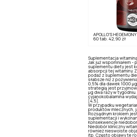
APOLLO'S HEGEMONY
60 tab.
42,90 zł
Suplementacja witaminą
Jak już wspomniałem - 
suplementu diety jest k
absorpcji tej witaminy.
podaż z suplementu die
słabsze niż z pożywienia
0,5% dla dawek 1000 μg 
strategią jest przyjmow
μg dwa razy w tygodniu
cyjanokobalamina
wydaj
[4,5].
W przypadku wegetarian,
produktów mlecznych, j
Rozsądnym krokiem jest
suplementacji i wykonan
Konsekwencje niedobor
Niedobór kliniczny wit
również nieswoiste obja
itp. Często objawy te ro