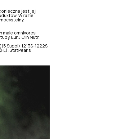
konieczna jest jej
oduktów. W razie
omocysteiny.
ish male omnivores,
dy. Eur J Clin Nutr.
59(5 Suppl):1213S-1222S.
(FL): StatPearls