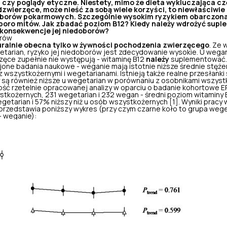
 czy poglądy etyczne. Niestety, mimo że dieta wykluczająca cz
zwierzęce, może nieść za sobą wiele korzyści, to niewłaściwie
oborów pokarmowych. Szczególnie wysokim ryzykiem obarczona 
sporo mitów. Jak zbadać poziom B12? Kiedy należy wdrożyć supl
ą konsekwencje jej niedoborów?
rów
uralnie obecna tylko w żywności pochodzenia zwierzęcego
. Ze 
egetarian, ryzyko jej niedoborów jest zdecydowanie wysokie. U wega
zęce zupełnie nie występują - witaminę B12
należy
suplementować. 
jone badania naukowe - weganie mają istotnie niższe średnie stęże
 wszystkożernymi i wegetarianami. Istnieją także realne przesłanki
 są również niższe u wegetarian w porównaniu z osobnikami wszystk
ć rzetelnie opracowanej analizy w oparciu o badanie kohortowe EP
tkożernych, 231 wegetarian i 232 wegan - średni poziom witaminy 
wegetarian i 57% niższy niż u osób wszystkożernych [1]. Wyniki prac
 przedstawia poniższy wykres (przy czym czarne koło to grupa wege
- weganie):