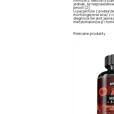
formy B12. Niestety sta
jednak, że nieprawidłow
pmol/l [2].
U pacjentów z podejrze
morfologię krwi wraz z
diagnoza nie jest jasna
metylomalonowy) i hom
Polecane produkty