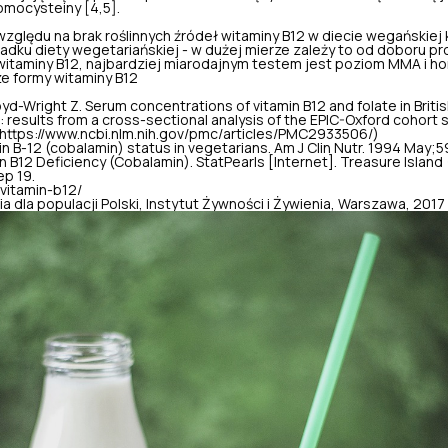
mocysteiny [4,5].
 względu na brak roślinnych źródeł witaminy B12 w diecie wegańskiej 
dku diety wegetariańskiej - w dużej mierze zależy to od doboru pr
witaminy B12, najbardziej miarodajnym testem jest poziom MMA i h
e formy witaminy B12
oyd-Wright Z. Serum concentrations of vitamin B12 and folate in Brit
results from a cross-sectional analysis of the EPIC-Oxford cohort stu
https://www.ncbi.nlm.nih.gov/pmc/articles/PMC2933506/)
in B-12 (cobalamin) status in vegetarians. Am J Clin Nutr. 1994 May;
in B12 Deficiency (Cobalamin). StatPearls [Internet]. Treasure Island 
ep 19.
/vitamin-b12/
a dla populacji Polski, Instytut Żywności i Żywienia, Warszawa, 2017