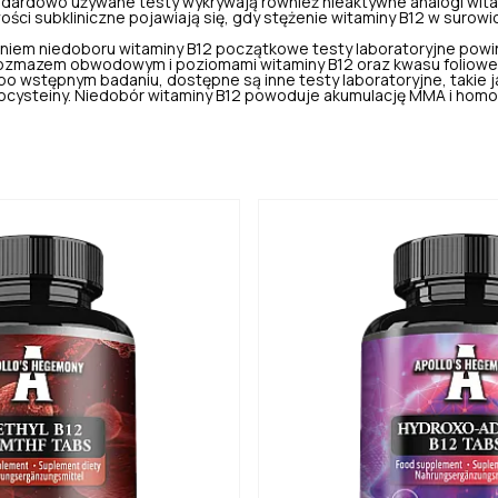
ndardowo używane testy wykrywają również nieaktywne analogi wita
ości subkliniczne pojawiają się, gdy stężenie witaminy B12 w surowi
niem niedoboru witaminy B12 początkowe testy laboratoryjne pow
 rozmazem obwodowym i poziomami witaminy B12 oraz kwasu folioweg
 po wstępnym badaniu, dostępne są inne testy laboratoryjne, takie
ocysteiny.
Niedobór witaminy B12
powoduje akumulację MMA i homoc