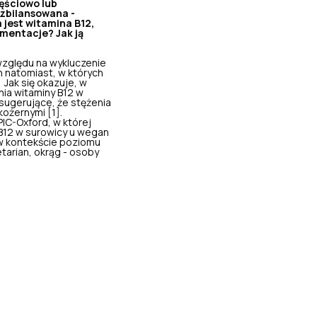
ęściowo lub
 zbilansowana -
jest witamina B12,
ementacje? Jak ją
względu na wykluczenie
n natomiast, w których
Jak się okazuje, w
nia witaminy B12 w
 sugerujące, że
stężenia
ożernymi [1].
IC-Oxford, w której
B12 w surowicy u wegan
y w kontekście poziomu
tarian, okrąg - osoby