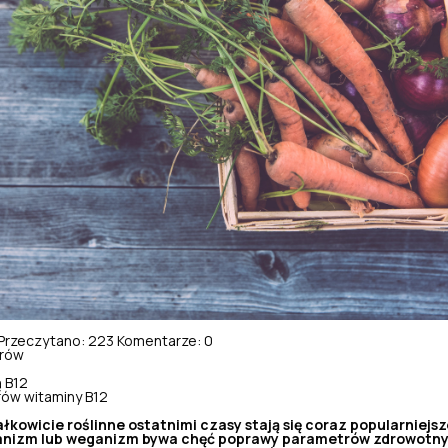
Przeczytano: 223
Komentarze: 0
rów
?
 B12
ów witaminy B12
łkowicie roślinne ostatnimi czasy stają się coraz popularniej
ianizm lub weganizm bywa chęć poprawy parametrów zdrowotny