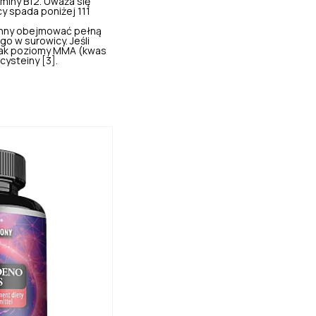
miny B12. Uważa się
cy spada poniżej 111
inny obejmować pełną
o w surowicy. Jeśli
 jak poziomy MMA (kwas
ysteiny [3].