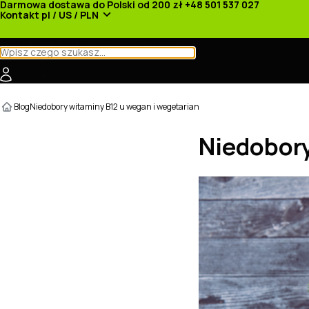
Darmowa dostawa do Polski od 200 zł
+48 501 537 027
Kontakt
pl / US / PLN
Kategorie
Producenci
Nowości
Promocje
Blog
Niedobory witaminy B12 u wegan i wegetarian
Niedobory