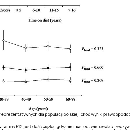
reprezentatywnych dla populacji polskiej, choć wyniki prawdopodob
?
taminy B12 jest dość ciężka, gdyż nie musi odzwierciedlać rzeczywis