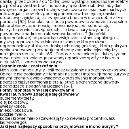
dawkę (przez około 7 do 10 dni). Jeśli wystąpią niepożądane efekty,
po prostu przestań brać monolaurynę na dzień lub dwa, aby dać
swojemu organizmowi trochę więcej czasu na usunięcie martwych
mikroorganizmów. Rozpocznij ponownie od mniejszej dawki i
stopniowo zwiększaj, aż twoje ciało będzie w stanie sobie z tym
poradzić [62]. Monolauryna może powodować zaburzenia zapalne
lub problemy z opornością - monolauryna jest substancją
korzystną w wielu przypadkach, ale kwas laurynowy może
powodować nadmierną aktywność komórek T (komórki
odpornościowe) co powoduje zwiększenia stanu zapalnego. U
myszy pogarsza stwardnienie rozsiane, w którym układ
odpornościowy atakuje osłonkę ochronną (mielinę), która pokrywa
włókna nerwowe i powoduje problemy komunikacyjne między
mózgiem a resztą ciała [63]. Osoby z zapaleniem jelit lub ryzykiem
stwardnienia rozsianego powinny ograniczyć spożycie kokosa i
oleju MCT
, a zatem monolauryny.
Ograniczenia i zastrzeżenia
Nie stosuj monolauryny, jeśli masz uczulenie na orzechy kokosowe.
Obecnie nie posiadamy informacji na temat interakcji monolauryny z
innymi lekami. Niewiele wiadomo o stosowaniu monolauryny
podczas ciąży i karmienia piersią. Istnieją ograniczone dowody
pochodzące z badań na ludziach [64].
Formy monolauryny i jej dawkowanie
Kwas laurynowy znajduje się głównie w:
suplementy diety,
olej kokosowy,
świeży kokos,
mleko kokosowe,
ludzkie mleko,
kozie i krowie mleko (zawierają tylko niewielki procent kwasu
laurynowego).
Jaki jest najlepszy sposób na przyjmowanie monolauryny?