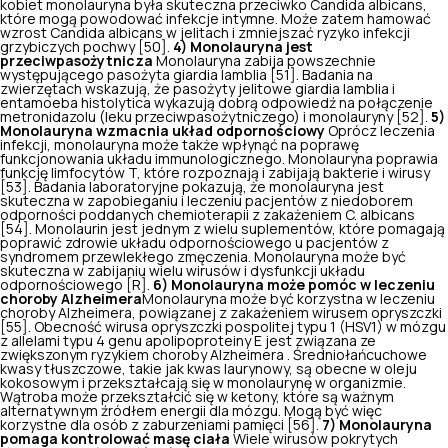
kobiet monolauryna była skuteczna przeciwko Candida albicans,
które mogą powodować infekcje intymne. Może zatem hamować
wzrost
Candida albicans
w jelitach i zmniejszać ryzyko infekcji
grzybiczych pochwy [50].
4) Monolauryna jest
przeciwpasożytnicza
Monolauryna zabija powszechnie
występującego pasożyta giardia lamblia [51]. Badania na
zwierzętach wskazują, że pasożyty jelitowe giardia lamblia i
entamoeba histolytica wykazują dobrą odpowiedź na połączenie
metronidazolu (leku przeciwpasożytniczego) i monolauryny [52].
5)
Monolauryna wzmacnia układ odpornościowy
Oprócz leczenia
infekcji, monolauryna może także wpłynąć na poprawę
funkcjonowania układu immunologicznego. Monolauryna poprawia
funkcję limfocytów T, które rozpoznają i zabijają bakterie i wirusy
[53]. Badania laboratoryjne pokazują, że monolauryna jest
skuteczna w zapobieganiu i leczeniu pacjentów z niedoborem
odporności poddanych chemioterapii z zakażeniem
C. albicans
[54]. Monolaurin jest jednym z wielu suplementów, które pomagają
poprawić zdrowie układu odpornościowego u pacjentów z
syndromem przewlekłego zmęczenia. Monolauryna może być
skuteczna w zabijaniu wielu wirusów i
dysfunkcji układu
odpornościowego
[R].
6) Monolauryna może pomóc w leczeniu
choroby Alzheimera
​Monolauryna może być korzystna w leczeniu
choroby Alzheimera, powiązanej z zakażeniem wirusem opryszczki
[55]. Obecność wirusa opryszczki pospolitej typu 1 (HSV1) w mózgu
z allelami typu 4 genu apolipoproteiny E jest związana ze
zwiększonym ryzykiem choroby Alzheimera . Średniołańcuchowe
kwasy tłuszczowe, takie jak kwas laurynowy, są obecne w oleju
kokosowym i przekształcają się w monolaurynę w organizmie.
Wątroba może przekształcić się w ketony, które są ważnym
alternatywnym źródłem energii dla mózgu. Mogą być więc
korzystne dla osób z zaburzeniami pamięci [56].
7) Monolauryna
pomaga kontrolować masę ciała
Wiele wirusów pokrytych