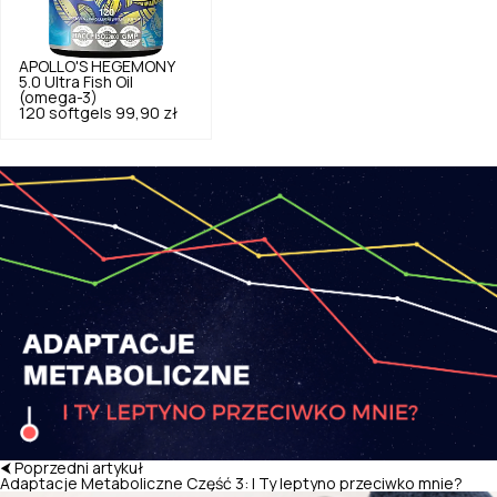
APOLLO'S HEGEMONY
5.0
Ultra Fish Oil
(omega-3)
120 softgels
99,90 zł
⮜ Poprzedni artykuł
Adaptacje Metaboliczne Część 3: I Ty leptyno przeciwko mnie?