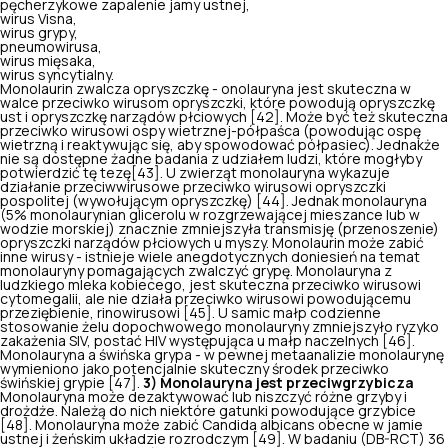
pęcherzykowe zapalenie jamy ustnej,
wirus Visna,
wirus grypy,
pneumowirusa,
wirus mięsaka,
wirus syncytialny.
Monolaurin zwalcza opryszczkę - onolauryna jest skuteczna w
walce przeciwko wirusom opryszczki, które powodują opryszczkę
ust i opryszczkę narządów płciowych [42]. Może być też skuteczna
przeciwko wirusowi ospy wietrznej-półpaśca (powodując ospę
wietrzną i reaktywując się, aby spowodować półpasiec). Jednakże
nie są dostępne żadne badania z udziałem ludzi, które mogłyby
potwierdzić tę tezę[43]. U zwierząt monolauryna wykazuje
działanie przeciwwirusowe przeciwko wirusowi opryszczki
pospolitej (wywołującym opryszczkę) [44]. Jednak monolauryna
(5% monolaurynian glicerolu w rozgrzewającej mieszance lub w
wodzie morskiej) znacznie zmniejszyła transmisję (przenoszenie)
opryszczki narządów płciowych u myszy. Monolaurin może zabić
inne wirusy - istnieje wiele anegdotycznych doniesień na temat
monolauryny pomagających zwalczyć grypę. Monolauryna z
ludzkiego mleka kobiecego, jest skuteczna przeciwko wirusowi
cytomegalii, ale nie działa przeciwko wirusowi powodującemu
przeziębienie, rinowirusowi [45]. U samic małp codzienne
stosowanie żelu dopochwowego monolauryny zmniejszyło ryzyko
zakażenia SIV, postać HIV występująca u małp naczelnych [46].
Monolauryna a świńska grypa - w pewnej metaanalizie monolaurynę
wymieniono jako potencjalnie skuteczny środek przeciwko
świńskiej grypie [47].
3) Monolauryna jest przeciwgrzybicza
Monolauryna może dezaktywować lub niszczyć różne grzyby i
drożdże. Należą do nich niektóre gatunki powodujące grzybice
[48]. Monolauryna może zabić
Candida albicans
obecne w jamie
ustnej i żeńskim układzie rozrodczym [49]. W badaniu (DB-RCT) 36