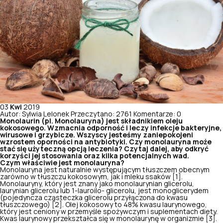
03
Kwi
2019
Autor: Sylwia Lelonek
Przeczytano: 2761
Komentarze: 0
Monolaurin (pl. Monolauryna) jest składnikiem oleju
kokosowego. Wzmacnia odporność i leczy infekcje bakteryjne,
wirusowe i grzybicze. Wszyscy jesteśmy zaniepokojeni
wzrostem oporności na antybiotyki. Czy monolauryna może
stać się użyteczną opcją leczenia? Czytaj dalej, aby odkryć
korzyści jej stosowania oraz kilka potencjalnych wad.
Czym właściwie jest monolauryna?
Monolauryna jest naturalnie występującym tłuszczem obecnym
zarówno w
tłuszczu kokosowym
, jak i mleku ssaków [1].
Monolauryny, który jest znany jako monolaurynian glicerolu,
laurynian glicerolu lub 1-lauroilo- glicerolu, jest monoglicerydem
(pojedyncza cząsteczka glicerolu przyłączona do kwasu
tłuszczowego) [2]. Olej kokosowy to 48% kwasu laurynowego,
który jest ceniony w przemyśle spożywczym i suplementach diety.
Kwas laurynowy przekształca się w monolaurynę w organizmie [3].