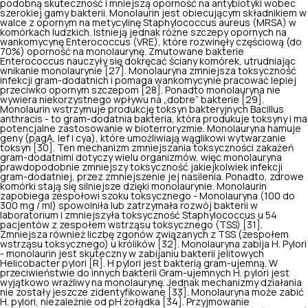
podobną skuteczność i
mniejszą oporność na antybiotyki
wobec
szerokiej gamy bakterii. Monolaurin jest obiecującym składnikiem w
walce z opornym na metycylinę
Staphylococcus aureus
(MRSA) w
komórkach ludzkich. Istnieją jednak różne szczepy opornych na
wankomycynę
Enterococcus
(VRE), które rozwinęły częściową (do
70%) oporność na monolaurynę. Zmutowane bakterie
Enterococcus
nauczyły się dokręcać ściany komórek, utrudniając
wnikanie monolaurynie [27]. Monolauryna zmniejsza toksyczność
infekcji gram-dodatnich i pomaga wankomycynie pracować lepiej
przeciwko opornym szczepom [28]. Ponadto monolauryna nie
wywiera niekorzystnego wpływu na „dobre” bakterie [29].
Monolaurin wstrzymuje produkcję toksyn bakteryjnych
Bacillus
anthracis
- to gram-dodatnia bakteria, która produkuje toksyny i ma
potencjalne zastosowanie w bioterroryzmie. Monolauryna hamuje
geny (pagA, lef i cya), które umożliwiają wąglikowi wytwarzanie
toksyn [30]. Ten mechanizm zmniejszania toksyczności zakażeń
gram-dodatnimi dotyczy wielu organizmów, więc monolauryna
prawdopodobnie zmniejszy toksyczność jakiejkolwiek infekcji
gram-dodatniej, przez zmniejszenie jej nasilenia. Ponadto, zdrowe
komórki stają się silniejsze dzięki monolaurynie. Monolaurin
zapobiega zespołowi szoku toksycznego - Monolauryna (100 do
300 mg / ml) spowolniła lub zatrzymała rozwój bakterii w
laboratorium i zmniejszyła toksyczność
Staphylococcus
u 54
pacjentów z zespołem wstrząsu toksycznego (TSS) [31].
Zmniejsza również liczbę zgonów związanych z TSS (zespołem
wstrząsu toksycznego) u królików [32].
Monolauryna zabija
H. Pylori
- monolaurin jest skuteczny w zabijaniu bakterii jelitowych
Helicobacter pylori
[R]
. H pylori
jest bakterią gram-ujemną. W
przeciwieństwie do innych bakterii Gram-ujemnych
H. pylori
jest
wyjątkowo wrażliwy na monolaurynę. Jednak mechanizmy działania
nie zostały jeszcze zidentyfikowane [33]. Monolauryna może zabić
H. pylori,
niezależnie od pH żołądka [34]. Przyjmowanie