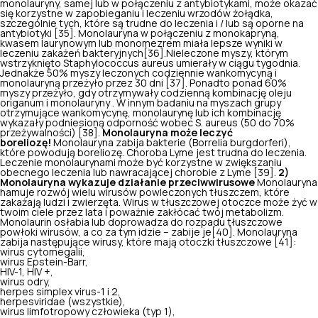
monolauryny, samej lub w połączeniu z antybiotykami, może okazać
się korzystne w zapobieganiu i leczeniu wrzodów żołądka,
szczególnie tych, które są trudne do leczenia i / lub są oporne na
antybiotyki [35]. Monolauryna w połączeniu z monokapryną,
kwasem laurynowym lub monomezrem miała lepsze wyniki w
leczeniu zakażeń bakteryjnych[36]. ​Nieleczone myszy, którym
wstrzyknięto
Staphylococcus aureus
umierały w ciągu tygodnia.
Jednakże 50% myszy leczonych codziennie wankomycyną i
monolauryną przeżyło przez 30 dni [37]. Ponadto ponad 60%
myszy przeżyło, gdy otrzymywały codzienną kombinację oleju
origanum i monolauryny . W innym badaniu na myszach grupy
otrzymujące wankomycynę, monolaurynę lub ich kombinację
wykazały podniesioną odporność wobec
S. aureus
(50 do 70%
przeżywalności) [38].
Monolauryna może leczyć
boreliozę
!
Monolauryna zabija bakterie (
Borrelia burgdorferi
),
które powodują boreliozę. Choroba Lyme jest trudna do leczenia.
Leczenie monolaurynami może być korzystne w zwiększaniu
obecnego leczenia lub nawracającej chorobie z Lyme [39].
2)
Monolauryna wykazuje działanie przeciwwirusowe
Monolauryna
hamuje rozwój wielu wirusów powleczonych tłuszczem, które
zakażają ludzi i zwierzęta. Wirus w tłuszczowej otoczce może żyć w
twoim ciele przez lata i poważnie zakłócać twój metabolizm.
Monolaurin osłabia lub doprowadza do rozpadu tłuszczowe
powłoki wirusów, a co za tym idzie – zabije je[40]. Monolauryna
zabija następujące wirusy, które mają otoczki tłuszczowe [41]:
wirus cytomegalii,
wirus Epstein-Barr,
HIV-1, HIV +,
wirus odry,
herpes simplex virus-1 i 2,
herpesviridae (wszystkie),
wirus limfotropowy człowieka (typ 1),