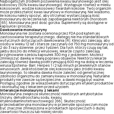
Najbogatszym źródłem pożywienia kwasu laurynowego jest olej
kokosowy (50% kwasu laurynowego). Występuje również w mleku
kokosowym, wodzie kokosowej i twardym kokosie. Twój organizm
może przekształcić kwas laurynowy w monolaurynę. Nie wiadomo,
ile kokosu należy spożyć, aby otrzymać wystarczającą ilość
monolauryny do leczenia lub zapobiegania niektórym chorobom
[65]. Monolauryna jest dość gorzka. Suplementy są dostępne w
kapsułce i proszku.
Dawkowanie monolauryny
Monolauryna nie została oceniona przez FDA pod kątem jej
zastosowania terapeutycznego, dlatego nie ma standardowych
wytycznych dotyczących dawkowania [R]. Klinicyści zalecają, aby
osoby w wieku 12 lat i starsze zaczynały od 750 mg monolauryny od
2 do 3 razy dziennie, przez tydzień. Dla tych, którzy czują się tak,
jakby doszło do infekcji wirusowej, lekarze często zalecają
przyjmowanie sześciu kapsułek 300 mg z jedzeniem. Możesz
zmniejszyć dawkę w miarę poprawy objawów. Niektórzy lekarze
zalecają również dawkę podtrzymującą 600 mg na dobę w leczeniu
wirusa Epsteina- Barr, Herpes 1 i 2 lub innych przewlekłych stanów
wirusowych. Jeśli ktoś bierze
olej kokosowy
jako źródło kwasu
laurynowego, to idealna dawka może zależeć od genetycznej
zdolności organizmu do zamiany kwasu w monolaurynę. Naturalne
produkty nie zawsze są bezpieczne, a dawki mogą być ważne.
Postępuj zgodnie ze wskazówkami dotyczącymi etykiet produktów
i skonsultuj się z lekarzem przed użyciem.
Interakcje monolauryny z lekami
Monolauryna zwiększa skuteczność niektórych antybiotyków
(nizyny, dehydrooctanu sodu, kwasu
etylenodiaminotetraoctowego) [66]. Skuteczność
przeciwbakteryjna monolauryny w przemyśle spożywczym może
być znacznie zmniejszona w produktach spożywczych o dużej
zawartości tłuszczu lub niskiej skrobi.