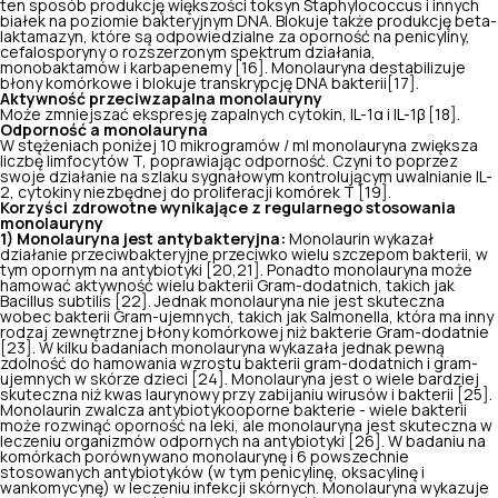
ten sposób produkcję większości toksyn Staphylococcus i innych
białek na poziomie bakteryjnym DNA. Blokuje także produkcję beta-
laktamazyn, które są odpowiedzialne za oporność na penicyliny,
cefalosporyny o rozszerzonym spektrum działania,
monobaktamów i karbapenemy [16]. Monolauryna destabilizuje
błony komórkowe i blokuje transkrypcję DNA bakterii[17].
Aktywność przeciwzapalna monolauryny
Może zmniejszać ekspresję zapalnych cytokin, IL-1α i IL-1β [18].
Odporność a monolauryna
W stężeniach poniżej 10 mikrogramów / ml monolauryna zwiększa
liczbę limfocytów T, poprawiając odporność. Czyni to poprzez
swoje działanie na szlaku sygnałowym kontrolującym uwalnianie IL-
2, cytokiny niezbędnej do proliferacji komórek T [19].
Korzyści zdrowotne wynikające z regularnego stosowania
monolauryny
1) Monolauryna jest antybakteryjna:
Monolaurin wykazał
działanie przeciwbakteryjne przeciwko wielu szczepom bakterii, w
tym opornym na antybiotyki [20,21]. Ponadto monolauryna może
hamować aktywność wielu bakterii Gram-dodatnich, takich jak
Bacillus subtilis
[22]. Jednak monolauryna nie jest skuteczna
wobec bakterii Gram-ujemnych, takich jak
Salmonella
, która ma inny
rodzaj zewnętrznej błony komórkowej niż bakterie Gram-dodatnie
[23]. W kilku badaniach monolauryna wykazała jednak pewną
zdolność do hamowania wzrostu bakterii gram-dodatnich i gram-
ujemnych w skórze dzieci [24]. Monolauryna jest o wiele bardziej
skuteczna niż kwas laurynowy przy zabijaniu wirusów i bakterii [25].
Monolaurin zwalcza antybiotykooporne bakterie - wiele bakterii
może rozwinąć oporność na leki, ale monolauryna jest skuteczna w
leczeniu organizmów odpornych na antybiotyki [26]. W badaniu na
komórkach porównywano monolaurynę i 6 powszechnie
stosowanych antybiotyków (w tym penicylinę, oksacylinę i
wankomycynę) w leczeniu infekcji skórnych. Monolauryna wykazuje