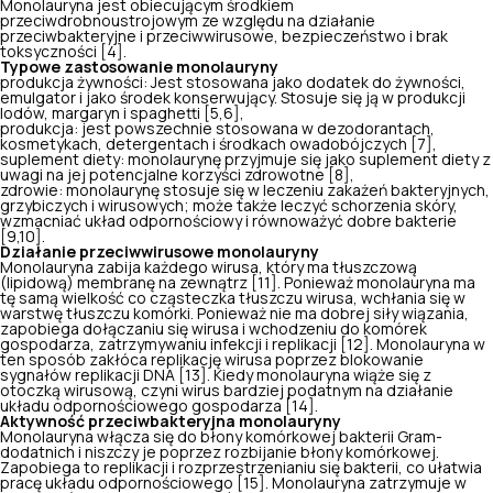
Monolauryna jest obiecującym środkiem
przeciwdrobnoustrojowym ze względu na działanie
przeciwbakteryjne i przeciwwirusowe, bezpieczeństwo i brak
toksyczności [4].
Typowe zastosowanie monolauryny
produkcja żywności: Jest stosowana jako dodatek do żywności,
emulgator i jako środek konserwujący. Stosuje się ją w produkcji
lodów, margaryn i spaghetti [5,6],
produkcja: jest powszechnie stosowana w dezodorantach,
kosmetykach, detergentach i środkach owadobójczych [7],
suplement diety: monolaurynę przyjmuje się jako suplement diety z
uwagi na jej potencjalne korzyści zdrowotne [8],
zdrowie: monolaurynę stosuje się w leczeniu zakażeń bakteryjnych,
grzybiczych i wirusowych; może także leczyć schorzenia skóry,
wzmacniać układ odpornościowy
i równoważyć dobre bakterie
[9,10].
Działanie przeciwwirusowe monolauryny
Monolauryna zabija każdego wirusa, który ma tłuszczową
(lipidową) membranę na zewnątrz [11]. Ponieważ monolauryna ma
tę samą wielkość co cząsteczka tłuszczu wirusa, wchłania się w
warstwę tłuszczu komórki. Ponieważ nie ma dobrej siły wiązania,
zapobiega dołączaniu się wirusa i wchodzeniu do komórek
gospodarza, zatrzymywaniu infekcji i replikacji [12]. Monolauryna w
ten sposób zakłóca replikację wirusa poprzez blokowanie
sygnałów replikacji DNA [13]. Kiedy monolauryna wiąże się z
otoczką wirusową, czyni wirus bardziej podatnym na
działanie
układu odpornościowego
gospodarza [14].
Aktywność przeciwbakteryjna monolauryny
Monolauryna włącza się do błony komórkowej bakterii Gram-
dodatnich i niszczy je poprzez rozbijanie błony komórkowej.
Zapobiega to replikacji i rozprzestrzenianiu się bakterii, co ułatwia
pracę układu odpornościowego [15]. Monolauryna zatrzymuje w