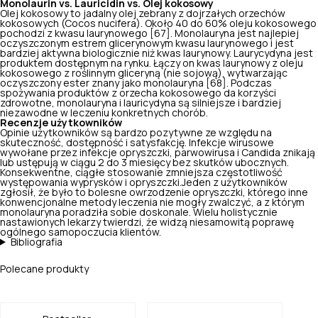
Monolaurin vs. Lauricidin vs. Olej kokosowy
Olej kokosowy to jadalny olej zebrany z dojrzałych orzechów
kokosowych (Cocos nucifera). Około 40 do 60% oleju kokosowego
pochodzi z kwasu laurynowego [67]. Monolauryna jest najlepiej
oczyszczonym estrem glicerynowym kwasu laurynowego i jest
bardziej aktywna biologicznie niż kwas laurynowy. Laurycydyna jest
produktem dostępnym na rynku. Łączy on kwas laurynowy z
oleju
kokosowego
z roślinnym gliceryną (nie sojową), wytwarzając
oczyszczony ester znany jako monolauryna [68]. Podczas
spożywania produktów z orzecha kokosowego da korzyści
zdrowotne, monolauryna i lauricydyna są silniejsze i bardziej
niezawodne w leczeniu konkretnych chorób.
Recenzje użytkowników
Opinie użytkowników są bardzo pozytywne ze względu na
skuteczność, dostępność i satysfakcję. Infekcje wirusowe
wywołane przez infekcje opryszczki, parwowirusa i Candida znikają
lub ustępują w ciągu 2 do 3 miesięcy bez skutków ubocznych.
Konsekwentne, ciągłe stosowanie zmniejsza częstotliwość
występowania wyprysków i opryszczki. ​Jeden z użytkowników
zgłosił, że było to bolesne owrzodzenie opryszczki, którego inne
konwencjonalne metody leczenia nie mogły zwalczyć, a z którym
monolauryna poradziła sobie doskonale. Wielu holistycznie
nastawionych lekarzy twierdzi, że widzą niesamowitą poprawę
ogólnego samopoczucia klientów.
Bibliografia
Polecane produkty