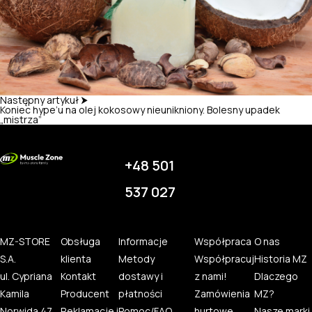
Następny artykuł ⮞
Koniec hype’u na olej kokosowy nieunikniony. Bolesny upadek
„mistrza”
+48 501
537 027
MZ-STORE
Obsługa
Informacje
Współpraca
O nas
S.A.
klienta
Metody
Współpracuj
Historia MZ
ul. Cypriana
Kontakt
dostawy i
z nami!
Dlaczego
Kamila
Producent
płatności
Zamówienia
MZ?
Norwida 47
Reklamacje i
Pomoc/FAQ
hurtowe
Nasze marki