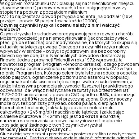
W ogólnym rozrachunku CVD plasują się na 2 niechlubnym miejscu
„dawców śmierci”, po nowotworach, które osiągnęły pierwszy
stopień na podium z początkiem millenium
CVD to najczęstsza powód przyjęcia pacjenta „na oddział” (16%
przyjęć – prawie 38 pacjentów na każde 10000)
Czym są czynniki ryzyka i czemu należy z nimi walczyć
walczyć?
Czynniki ryzyka to składowe predysponujące do rozwoju chorób.
Możemy podzielić je na niemodyfikowalne (jak chociażby wiek,
płeć, grupa etniczna) oraz modyfikowalne, na których to skupia się
aktualnie największą uwagę. Dlaczego na czynniki ryzyka należy
wpływać? W skrócie – by żyć i być zdrowym, ale bez odrobiny
danych się nie obejdzie. Namacalnych dowodów dostarczają
Finowie. Jedna z prowincji Finlandii w roku 1972 wprowadziła
nowatorski program (Program Północnokartelski), czego powodem
była wysoka zachorowalność i umieralność z powodu CVD w tym
rejonie. Program ten, którego celem była istotna redukcja odsetka
osób palących, ograniczenie poziomu cholesterolu w populacji,
regularna kontrola ciśnienia tętniczego i walka z nadciśnieniem, a
także intensywna promocja aktywności fizycznej i prawidłowego
odżywiania, dał wręcz niesłychane rezultaty. Na przestrzeni lat
1972-2007 umieralność z powodu CVD spadła o
85%
, udar mózgu
natomiast aż
69%
rzadziej był przyczyną zgonu. Dosyć naoczny
może być też poniższy przykład: osoba paląca, cierpiąca na
hipercholesterolemię (zakładając poziom cholesterolu
całkowitego >245 mg/dl) i nadciśnienie tętnicze (zakładając
ciśnienie skurczowe >142mm Hg) jest
20-krotnie
bardziej
narażona na schorzenia sercowo-naczyniowe niż osoba nie
„posiadająca” żadnego z tych 3 czynników ryzyka!
Wróćmy jednak do wytycznych…
Clue dzisiejszego tekstu przedstawia poniższa grafika (z wytycznych
Bardzo ciekawa wydaje się być informacja odnośnie
zaczerpnięta).