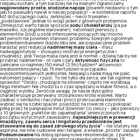
rzepaku kochani, a tym bardziej nie na lnianym! Ograniczamy
węglowodany proste, słodzone napoje
(pisałem niedawno o tym
jaki to paskudny nawyk w naszej populacji! – w kontekście raportu
MZ dotyczącego cukru, zerknijcie) – nieco trywialne i
„podstawowe”, jednak to wciąż jeden z głównych problemów.
Zmniejszyć warto także spożycie
sodu i cholesterolu
(pa pa
masełko, szczególnie klarowane!), natomiast pierwszy z
elementów (sód) u osób intensywnie pocących się i mocno
aktywnych nie powinien stanowić problemu. Kolejnym ogromnym
problemem/banałem (każdy niby wie, ale populacyjnie problem
narasta) jest redukcja
nadmiernej masy ciała
– masz
nadwagę/otyłość – stosujesz restrykcje energetyczne i
chudniesz, jeśli Twoja masa ciała jest w normie – działaj tak by nie
przybrać nadmiernie - ot całe czary.
Aktywność fizyczna
to
zalecane co najmniej 150 minut (2,5h)/tydzień* aktywności
średniointensywnej lub 75 min/tydzień w przypadku
wysokointensywnych jednostek. Niepalący nadal mają nie palić,
natomiast palący – rzucić. To nie tylko dla serca, ale tak ogólnie się
sprawdzi! *Osoby „chodzące na siłownie” często nie wyrabiają
tego minimum! Nie chodzi tu o czas spędzany w klubie fitness, a o
ciągłość wysiłku. Zwróćcie uwagę, że nasze dyscypliny
charakteryzuje przerywany, stosunkowo krótki wysiłek. Warto
zadbać o serducho i naczynia i prócz przerzucania klamotów
wybrać się na szybki spacer, pojeździć na rowerze czy pokopać
piłkę przez te paręnaście minut dziennie! Co cieszy – jako pierwszy
z 10 głównych „punktów do zapamiętania” umieszczonych na
początku wytycznych zauważamy „
najważniejszym
w prewencji
miażdżycy
, zawału serca i migotaniu przedsionków jest
stosowanie się do zasad zdrowego stylu życia”
– nie statyny, nie
aspiryna, nie inne cudowne leki i terapie, a właśnie „proste” zasady!
Podsumowanie
Na dobrą sprawę nowe rekomendacje, z punktu
widzenia żywieniowego, nie wnoszą rewolucyjnych zmian. Ot,