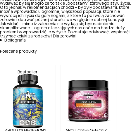
wydawać by się mogło że to takie „podstawy” zdrowego stylu życia.
O to jednak w rekomendacjach chodzi – by były podstawami, które
można wprowadzić u ogromnej większości populacji, które nie
wywrócą ich życia do góry nogami, a które to pozwolą zachować
zdrowie i dotrwać późnej starości we względnie dobrej kondycji.
Jak widać – mimo iż zalecenia nie wydają się być nadmiernie
skomplikowane – ogrom otaczających nas osób ma bardzo duży
problem by wprowadzić je w życie. Pozostaje edukować, wspierać i
trzymać kciuki za rodaków! Dla zdrowia!
Bibliografia
Polecane produkty
Bestseller
APOLLO'S HEGEMONY
APOLLO'S HEGEMONY