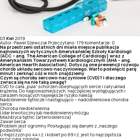
03
Kwi
2019
Autor: Pawel Szewczyk
Przeczytano: 179
Komentarze: 0
Na przestrzeni ostatnich dni miała miejsce publikacja
najnowszych wytycznych Amerykańskiej Szkoły Kardiologii
(ACC – ang.
The American College of Cardiology)
wraz z
Amerykańskim Towarzystwem Kardiologicznym (AHA – ang.
American Hearth Association)
. Dotyczą one prewencji rozwoju
chorób układu sercowo-naczyniowego. Warto poświęcić parę
minut i zerknąć cóż w nich znajdziemy
Czym są choroby sercowo-naczyniowe (CVD)? I dlaczego
zwraca się na nie taką uwagę?
CVD to cała „pula” schorzeń obejmujących serce i cały układ
krążenia. Do najpoważniejszych, najczęściej występujących i
zarazem niosących największe ryzyko należą:
Nadciśnienie tętnicze
i następująco – nadciśnieniowa choroba
serca
Choroba niedokrwienna
Udar krwotoczny lub niedokrwienny mózgu
Miażdżyca tętnic (arterioskleroza)
Zawał serca
Problem jest ogromny. Posługując się danymi z „naszego
podwórka”:
U mężczyzn po 44 r.ż. i kobiet po 69 r.ż. jest to najczęstsza
przyczyna zgonów