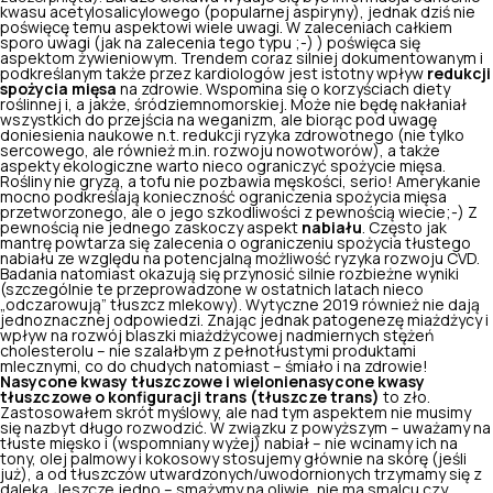
kwasu acetylosalicylowego (popularnej aspiryny), jednak dziś nie
poświęcę temu aspektowi wiele uwagi. W zaleceniach całkiem
sporo uwagi (jak na zalecenia tego typu ;-) ) poświęca się
aspektom żywieniowym. Trendem coraz silniej dokumentowanym i
podkreślanym także przez kardiologów jest istotny wpływ
redukcji
spożycia mięsa
na zdrowie. Wspomina się o korzyściach diety
roślinnej i, a jakże, śródziemnomorskiej. Może nie będę nakłaniał
wszystkich do przejścia na weganizm, ale biorąc pod uwagę
doniesienia naukowe n.t. redukcji ryzyka zdrowotnego (nie tylko
sercowego, ale również m.in. rozwoju nowotworów), a także
aspekty ekologiczne warto nieco ograniczyć spożycie mięsa.
Rośliny nie gryzą, a tofu
nie pozbawia męskości
, serio! Amerykanie
mocno podkreślają konieczność ograniczenia spożycia mięsa
przetworzonego, ale o jego szkodliwości z pewnością wiecie;-) Z
pewnością nie jednego zaskoczy aspekt
nabiału
. Często jak
mantrę powtarza się zalecenia o ograniczeniu spożycia tłustego
nabiału ze względu na potencjalną możliwość ryzyka rozwoju CVD.
Badania natomiast okazują się przynosić silnie rozbieżne wyniki
(szczególnie te przeprowadzone w ostatnich latach nieco
„odczarowują” tłuszcz mlekowy). Wytyczne 2019 również nie dają
jednoznacznej odpowiedzi. Znając jednak patogenezę miażdżycy i
wpływ na rozwój blaszki miażdżycowej
nadmiernych stężeń
cholesterolu
– nie szalałbym z pełnotłustymi produktami
mlecznymi, co do chudych natomiast – śmiało i na zdrowie!
Nasycone kwasy tłuszczowe i wielonienasycone kwasy
tłuszczowe o konfiguracji trans (tłuszcze trans)
to zło.
Zastosowałem skrót myślowy, ale nad tym aspektem nie musimy
się nazbyt długo rozwodzić. W związku z powyższym – uważamy na
tłuste mięsko i (wspomniany wyżej) nabiał – nie wcinamy ich na
tony, olej palmowy i kokosowy stosujemy głównie na skórę (jeśli
już), a od tłuszczów utwardzonych/uwodornionych trzymamy się z
daleka. Jeszcze jedno –
smażymy na oliwie
, nie ma smalcu czy