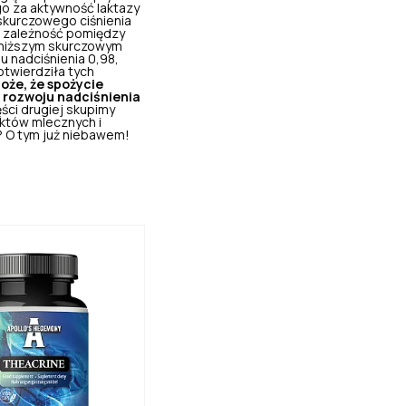
go za aktywność laktazy
 skurczowego ciśnienia
ą zależność pomiędzy
z niższym skurczowym
u nadciśnienia 0,98,
otwierdziła tych
oże, że spożycie
o rozwoju nadciśnienia
ści drugiej skupimy
któw mlecznych i
? O tym już niebawem!