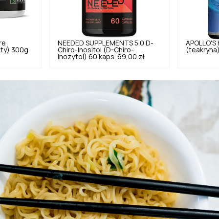
re
NEEDED SUPPLEMENTS
5.0
D-
APOLLO'S
ity) 300g
Chiro-Inositol (D-Chiro-
(teakryna)
Inozytol) 60 kaps.
69,00 zł