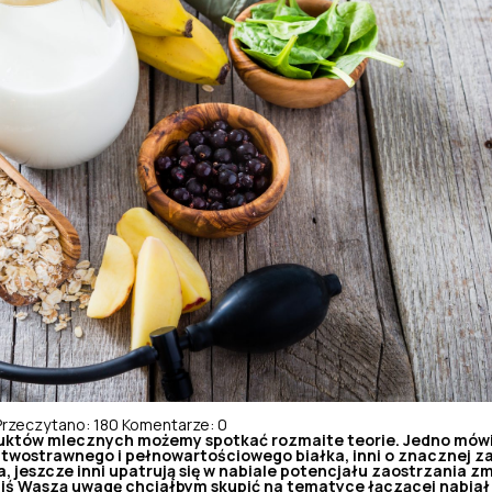
Przeczytano: 180
Komentarze: 0
uktów mlecznych możemy spotkać rozmaite teorie. Jedno mówią 
twostrawnego i pełnowartościowego białka, inni o znacznej z
, jeszcze inni upatrują się w nabiale potencjału zaostrzania z
iś Waszą uwagę chciałbym skupić na tematyce łączącej nabiał 