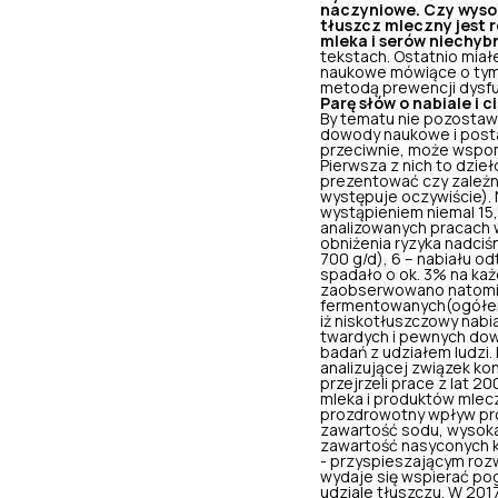
naczyniowe. Czy wyso
tłuszcz mleczny jest 
mleka i serów niechyb
tekstach. Ostatnio mia
naukowe mówiące o tym, 
metodą prewencji dysfun
Parę słów o nabiale i c
By tematu nie pozostaw
dowody naukowe i post
przeciwnie, może wspom
Pierwsza z nich to dzi
prezentować czy zależnoś
występuje oczywiście).
wystąpieniem niemal 15,
analizowanych pracach w
obniżenia ryzyka nadciś
700 g/d), 6 – nabiału o
spadało o ok. 3% na ka
zaobserwowano natomia
fermentowanych(ogółem)
iż niskotłuszczowy nabi
twardych i pewnych do
badań z udziałem ludzi.
analizującej związek kon
przejrzeli prace z lat 
mleka i produktów mlecz
prozdrowotny wpływ pr
zawartość sodu, wysoka
zawartość nasyconych 
-
przyspieszającym roz
wydaje się wspierać po
udziale tłuszczu. W 20