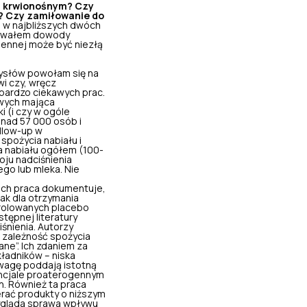
m krwionośnym? Czy
h? Czy zamiłowanie do
 w najbliższych dwóch
oływałem dowody
hennej może być niezłą
mysłów powołam się na
wi
czy, wręcz
bardzo ciekawych prac.
owych mająca
i (i czy w ogóle
onad 57 000 osób i
ollow-up w
spożycia nabiału i
a nabiału ogółem (100-
oju nadciśnienia
go lub mleka. Nie
 ich praca dokumentuje,
ak dla otrzymania
rolowanych placebo
tępnej literatury
iśnienia. Autorzy
ą zależność spożycia
ane”. Ich zdaniem za
ładników – niska
wagę poddają istotną
ncjale proaterogennym
. Również ta praca
erać produkty o niższym
wygląda sprawa wpływu