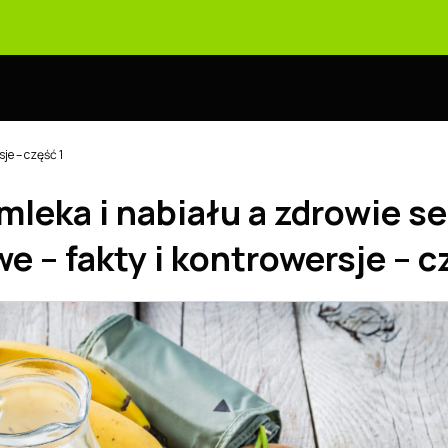
je – część 1
mleka i nabiału a zdrowie s
e – fakty i kontrowersje – c