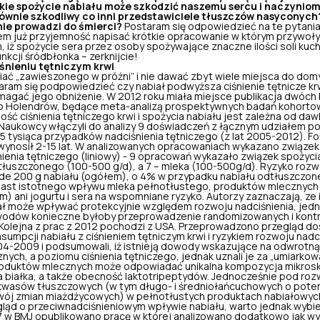
kie spożycie nabiału może szkodzić naszemu sercu i naczynio
równie szkodliwy co inni przedstawiciele tłuszczów nasyconyc
nie prowadzi do śmierci?
Postaram się odpowiedzieć na te pytania
łem już przyjemność napisać krótkie opracowanie w którym przyw
iż spożycie sera przez osoby spożywające znaczne ilości soli kuc
kcji śródbłonka – zerknijcie!
iśnieniu tętniczym krwi
iać „zawieszonego w próżni” i nie dawać zbyt wiele miejsca do do
aram się podpowiedzieć czy nabiał
podwyższa ciśnienie tętnicze kr
agać jego obniżenie. W 2012 roku miała miejsce publikacja dwóch 
eło Holendrów, będące meta-analizą prospektywnych badań kohort
ć ciśnienia tętniczego krwi i spożycia nabiału jest zależna od dawk
 Naukowcy włączyli do analizy 9 doświadczeń z łącznym udziałem p
5 tysiąca przypadków nadciśnienia tętniczego (z lat 2005-2012). F
ynosił 2-15 lat. W analizowanych opracowaniach wykazano związek 
nienia tętniczego
(liniowy) - 9 opracowań wykazało związek spożyci
dtłuszczonego (100-500 g/d), a 7 – mleka (100-500g/d). Ryzyko rozw
żde 200 g nabiału (ogółem), o 4% w przypadku nabiału odtłuszczone
st istotnego wpływu mleka pełnotłustego, produktów mlecznych
 ani jogurtu i sera na wspomniane ryzyko. Autorzy zaznaczają, ze
ał może wpływać protekcyjnie względem rozwoju nadciśnienia, jedn
wodów konieczne byłoby przeprowadzenie randomizowanych i kont
 Kolejna z prac z 2012 pochodzi z USA. Przeprowadzono przegląd dos
sumpcji nabiału z ciśnieniem tętniczym krwi i ryzykiem rozwoju nadc
2004-2009 i podsumowali, iż istnieją dowody wskazujące na odwrotn
nych, a poziomu ciśnienia tętniczego, jednak uznali je za „umiarkow
oduktów mlecznych może odpowiadać unikalna kompozycja mikrosk
 białka, a także obecność laktotripeptydów. Jednocześnie pod roz
kwasów tłuszczowych (w tym długo- i średniołańcuchowych o pote
wój zmian miażdżycowych
) w pełnotłustych produktach nabiałowych
gląd o przeciwnadciśnieniowym wpływie nabiału, warto jednak wybi
17 w BMJ opublikowano pracę w której analizowano dodatkowo jak 