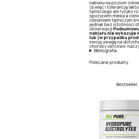
nabiału na poziom ciśni
(a więc i tolerancję la
tętniczego ani ryzyko 
spożyciem mleka a ciśn
ciśnieniem tętniczym kr
jednak bez istotności st
obserwacji
Podsumowuj
nabiału nie wykazuje 
lub (w przypadku prod
swoją uwagę na dotych
choroby sercowo-nacz
Bibliografia
Polecane produkty
Bestseller