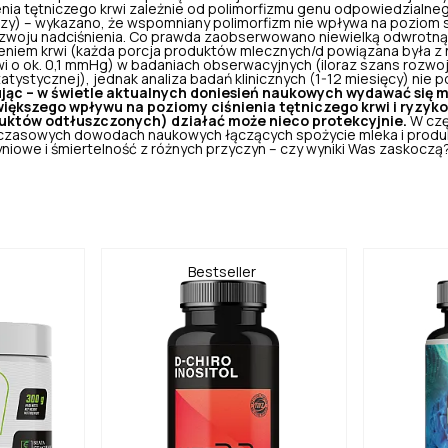
enia tętniczego krwi zależnie od polimorfizmu genu odpowiedzialne
ktozy) – wykazano, że wspomniany polimorfizm nie wpływa na poziom
rozwoju nadciśnienia. Co prawda zaobserwowano niewielką odwrotn
ieniem krwi (każda porcja produktów mlecznych/d powiązana była 
wi o ok. 0,1 mmHg) w badaniach obserwacyjnych (iloraz szans rozwoj
atystycznej), jednak analiza badań klinicznych (1-12 miesięcy) nie p
ąc – w świetle aktualnych doniesień naukowych wydawać się m
większego wpływu na poziomy ciśnienia tętniczego krwi i ryzyk
uktów odtłuszczonych) działać może nieco protekcyjnie.
W czę
czasowych dowodach naukowych łączących spożycie mleka i produ
yniowe
i śmiertelność z różnych przyczyn – czy wyniki Was zaskoczą
Bestseller