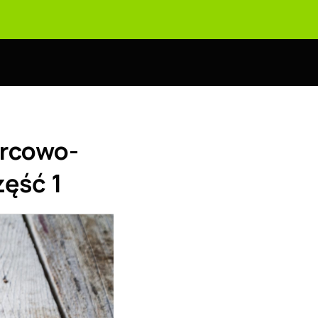
ercowo-
zęść 1