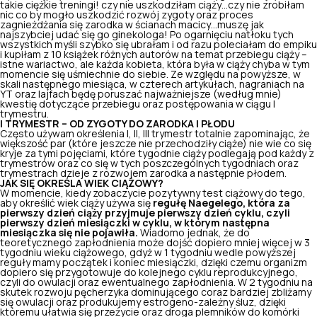
takie ciężkie treningi! czy nie uszkodziłam ciąży…czy nie zrobiłam
nic co by mogło uszkodzić rozwój zygoty oraz proces
zagnieżdżania się zarodka w ścianach macicy…muszę jak
najszybciej udać się go ginekologa! Po ogarnięciu natłoku tych
wszystkich myśli szybko się ubrałam i od razu poleciałam do empiku
i kupiłam z 10 książek różnych autorów na temat przebiegu ciąży –
istne wariactwo, ale każda kobieta, która była w ciąży chyba w tym
momencie się uśmiechnie do siebie. Ze względu na powyższe, w
skali następnego miesiąca, w czterech artykułach, nagraniach na
YT oraz lajfach będę poruszać najważniejsze (według mnie)
kwestię dotyczące przebiegu oraz postępowania w ciągu I
trymestru.
I TRYMESTR – OD ZYGOTY DO ZARODKA I PŁODU
Często używam określenia I, II, III trymestr totalnie zapominając, że
większość par (które jeszcze nie przechodziły ciąże) nie wie co się
kryje za tymi pojęciami, które tygodnie ciąży podlegają pod każdy z
trymestrów oraz co się w tych poszczególnych tygodniach oraz
trymestrach dzieje z rozwojem zarodka a następnie płodem.
JAK SIĘ OKREŚLA WIEK CIĄŻOWY?
W momencie, kiedy zobaczycie pozytywny test ciążowy do tego,
aby określić wiek ciąży używa się
regułę Naegelego, która za
pierwszy dzień ciąży
przyjmuje pierwszy dzień cyklu, czyli
pierwszy dzień miesiączki w cyklu, w którym następna
miesiączka się nie pojawiła.
Wiadomo jednak, że do
teoretycznego zapłodnienia może dojść dopiero mniej więcej w 3
tygodniu wieku ciążowego, gdyż w 1 tygodniu wedle powyższej
reguły mamy początek i koniec miesiączki, dzięki czemu organizm
dopiero się przygotowuje do kolejnego cyklu reprodukcyjnego,
czyli do owulacji oraz ewentualnego zapłodnienia. W 2 tygodniu na
skutek rozwoju pęcherzyka dominującego coraz bardziej zbliżamy
się owulacji oraz produkujemy estrogeno-zależny śluz, dzięki
któremu ułatwia się przeżycie oraz droga plemników do komórki