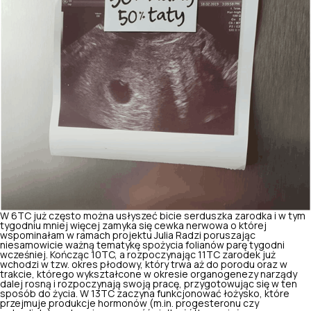
W 6TC już często można usłyszeć bicie serduszka zarodka i w tym
tygodniu mniej więcej zamyka się cewka nerwowa o której
wspominałam w ramach projektu Julia Radzi poruszając
niesamowicie ważną tematykę
spożycia folianów parę tygodni
wcześniej.
Kończąc 10TC, a rozpoczynając 11TC zarodek już
wchodzi w tzw. okres płodowy, który trwa aż do porodu oraz w
trakcie, którego wykształcone w okresie organogenezy narządy
dalej rosną i rozpoczynają swoją pracę, przygotowując się w ten
sposób do życia. W 13TC zaczyna funkcjonować łożysko, które
przejmuje produkcje hormonów (m.in. progesteronu czy