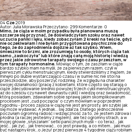
04
Cze
2019
Autor: Julia Morawska
Przeczytano: 299
Komentarze: 0
Mimo, że ciąża w moim przypadku była planowana muszę
szczerze się przyznać, że doświadczyłam szoku oraz nawet
uczucia paniki i lęku, kiedy zobaczyłam 2 kreski na teście, gdyż
nie oczekiwałam i nie byłam przygotowana psychicznie do
tego, że do zapłodnienia dojdzie aż tak szybko. Wiem,
śmiesznie to brzmi, ale zrozumieją to osoby, których ciąża tak
samo „zaskoczyła” lub które znają całą moją historię i wiedzą
przez jakie zdrowotne tarapaty swojego czasu przeszłam, w
tym tarapaty hormonalne.
Mówiąc o tym, że zaszłam w ciąże
bardzo szybko mam na myśli, że za pierwszym razem, czyli w
pierwszym cyklu menstruacyjnym, kiedy stwierdziliśmy z mężem, że
minęło po ślubie wystarczająco czasu i w sumie nic nie stoi na
przeszkodzie, aby poszerzyć rodzinkę. Ze względu na charakter
swojej działalności (pracę z kobietami, które często się starają o
ciąże zdecydowanie średnio powyżej trzech cykli menstruacyjnych,
aż do sześciu czy nawet dwunastu cykli) i wiedzę oraz świadomość,
którą posiadam, zdawałam sobie sprawę jakim skomplikowanym
procesem jest „cud poczęcia” o czym mówiłam w poprzednim
tygodniu -
proces zajścia w ciążę nie jest ani prosty
, ani szybki jak
się może wydawać. A jednak… się zdarza. Dlatego jednocześnie
poczułam ogromną radość i wdzięczność za to, że jestem zdrowa i
płodna (a raczej jesteśmy z mężem), ale też ogromny strach, a w
mojej głowie „słyszałam” setki panicznych myśli – co teraz… jak
jeść… jak żyć… jak trenować… co jest prawdą, a co mitem… jaki musi
być następny krok…o Jezu! przez pierwsze 4 tygodnie ciąży robiłam