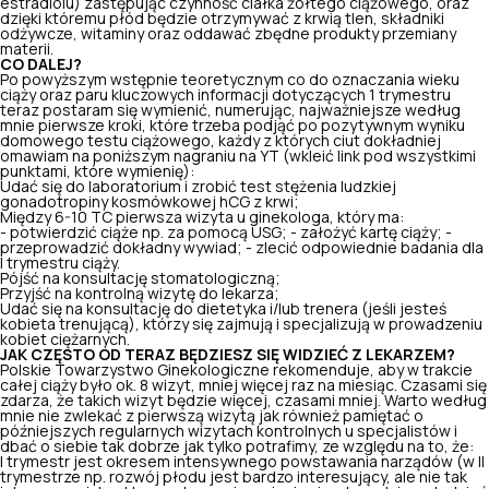
estradiolu) zastępując czynność ciałka żółtego ciążowego, oraz
dzięki któremu płód będzie otrzymywać z krwią tlen, składniki
odżywcze, witaminy oraz oddawać zbędne produkty przemiany
materii.
CO DALEJ?
Po powyższym wstępnie teoretycznym co do oznaczania wieku
ciąży oraz paru kluczowych informacji dotyczących 1 trymestru
teraz postaram się wymienić, numerując, najważniejsze według
mnie pierwsze kroki, które trzeba podjąć po pozytywnym wyniku
domowego testu ciążowego, każdy z których ciut dokładniej
omawiam na poniższym nagraniu na YT (wkleić link pod wszystkimi
punktami, które wymienię):
Udać się do laboratorium i zrobić test stężenia ludzkiej
gonadotropiny kosmówkowej hCG z krwi;
Między 6-10 TC pierwsza wizyta u ginekologa, który ma:
- potwierdzić ciąże np. za pomocą USG; - założyć kartę ciąży; -
przeprowadzić dokładny wywiad; - zlecić
odpowiednie badania dla
I trymestru ciąży
.
Pójść na konsultację stomatologiczną;
Przyjść na kontrolną wizytę do lekarza;
Udać się na konsultację do dietetyka i/lub trenera (jeśli jesteś
kobieta trenującą), którzy się zajmują i specjalizują w prowadzeniu
kobiet ciężarnych.
JAK CZĘSTO OD TERAZ BĘDZIESZ SIĘ WIDZIEĆ Z LEKARZEM?
Polskie Towarzystwo Ginekologiczne rekomenduje, aby w trakcie
całej ciąży było ok. 8 wizyt, mniej więcej raz na miesiąc. Czasami się
zdarza, że takich wizyt będzie więcej, czasami mniej. Warto według
mnie nie zwlekać z pierwszą wizytą jak również pamiętać o
późniejszych regularnych wizytach kontrolnych u specjalistów i
dbać o siebie tak dobrze jak tylko potrafimy, ze względu na to, że:
I trymestr jest okresem intensywnego powstawania narządów (w II
trymestrze np. rozwój płodu jest bardzo interesujący, ale nie tak