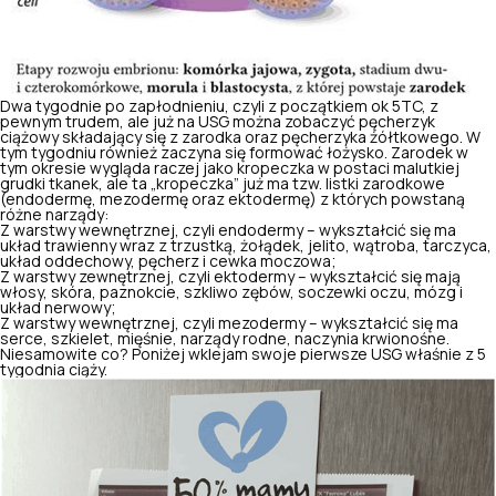
Dwa tygodnie po zapłodnieniu, czyli z początkiem ok 5TC, z
pewnym trudem, ale już na USG można zobaczyć pęcherzyk
ciążowy składający się z zarodka oraz pęcherzyka żółtkowego. W
tym tygodniu również zaczyna się formować łożysko. Zarodek w
tym okresie wygląda raczej jako kropeczka w postaci malutkiej
grudki tkanek, ale ta „kropeczka” już ma tzw. listki zarodkowe
(endodermę, mezodermę oraz ektodermę) z których powstaną
różne narządy:
Z warstwy wewnętrznej, czyli endodermy – wykształcić się ma
układ trawienny wraz z trzustką, żołądek, jelito, wątroba, tarczyca,
układ oddechowy, pęcherz i cewka moczowa;
Z warstwy zewnętrznej, czyli ektodermy – wykształcić się mają
włosy, skóra, paznokcie, szkliwo zębów, soczewki oczu,
mózg i
układ nerwowy
;
Z warstwy wewnętrznej, czyli mezodermy – wykształcić się ma
serce, szkielet, mięśnie, narządy rodne, naczynia krwionośne.
Niesamowite co? Poniżej wklejam swoje pierwsze USG właśnie z 5
tygodnia ciąży.