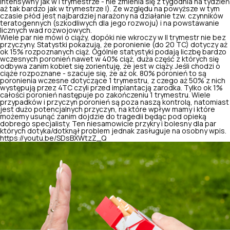
intensywny jak w I trymestrze - nie zmienia się z tygodnia na tydzień
aż tak bardzo jak w trymestrze I). Ze względu na powyższe w tym
czasie płód jest najbardziej narażony na działanie tzw. czynników
teratogennych (szkodliwych dla jego rozwoju) i na powstawanie
licznych wad rozwojowych.
Wiele par nie mówi o ciąży, dopóki nie wkroczy w II trymestr nie bez
przyczyny. Statystki pokazują, że poronienie (do 20 TC) dotyczy aż
ok 15% rozpoznanych ciąż. Ogólnie statystyki podają liczbę bardzo
wczesnych poronień nawet w 40% ciąż, duża część z których się
odbywa zanim kobiet się zorientuję, że jest w ciąży. Jeśli chodzi o
ciąże rozpoznane - szacuje się, że aż ok. 80% poronień to są
poronienia wczesne dotyczące 1 trymestru
, z czego aż 50% z nich
występują przez 4TC czyli przed implantacją zarodka. Tylko ok 1%
całości poronień następuje po zakończeniu 1 trymestru. Wiele
przypadków i przyczyn poronień są poza naszą kontrolą, natomiast
jest dużo potencjalnych przyczyn, na które wpływ mamy i które
możemy usunąć zanim dojdzie do tragedii będąc pod opieką
dobrego specjalisty. Ten niesamowicie przykry i bolesny dla par
których dotyka/dotknął problem jednak zasługuje na osobny wpis.
https://youtu.be/SDsBXWtzZ_Q