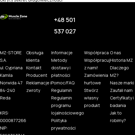
Ukryty sekret długowieczności
+48 501
537 027
MZ-STORE
Obsługa
Informacje
Współpraca
O nas
S.A.
klienta
Metody
Współpracuj
Historia MZ
ul. Cypriana
Kontakt
dostawy i
z nami!
Dlaczego
Kamila
Producent
płatności
Zamówienia
MZ?
Norwida 47
Reklamacje i
Pomoc/FAQ
hurtowe
Nasze marki
84-240
zwroty
Regulamin
Stwórz
Zaufali nam
Reda
Regulamin
własny
Certyfikaty i
programu
produkt
badania
KRS:
lojalnościowego
Jak to
0000877266
Polityka
robimy?
NIP:
prywatności