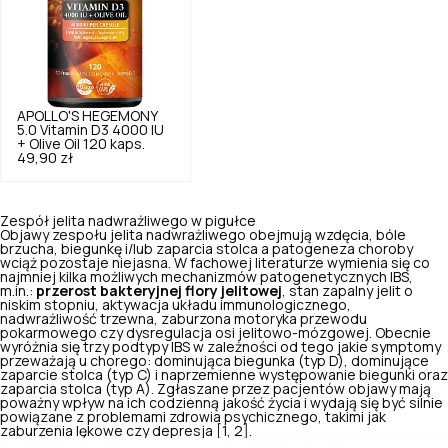
APOLLO'S HEGEMONY
5.0
Vitamin D3 4000 IU
+ Olive Oil 120 kaps.
49,90 zł
Zespół jelita nadwrażliwego w pigułce
Objawy zespołu jelita nadwrażliwego obejmują wzdęcia, bóle
brzucha, biegunkę i/lub zaparcia stolca a patogeneza choroby
wciąż pozostaje niejasna. W fachowej literaturze wymienia się co
najmniej kilka możliwych mechanizmów patogenetycznych IBS,
m.in.:
przerost bakteryjnej flory jelitowej
, stan zapalny jelit o
niskim stopniu, aktywacja układu immunologicznego,
nadwrażliwość trzewna, zaburzona motoryka przewodu
pokarmowego czy dysregulacja osi jelitowo-mózgowej. Obecnie
wyróżnia się trzy podtypy IBS w zależności od tego jakie symptomy
przeważają u chorego: dominująca biegunka (typ D), dominujące
zaparcie stolca (typ C) i naprzemienne występowanie biegunki oraz
zaparcia stolca (typ A). Zgłaszane przez pacjentów objawy mają
poważny wpływ na ich codzienną jakość życia i wydają się być silnie
powiązane z problemami zdrowia psychicznego, takimi jak
zaburzenia lękowe czy depresja [1, 2].