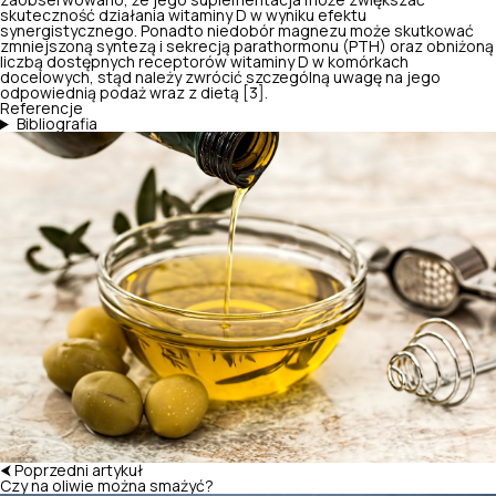
zaobserwowano, że jego suplementacja może zwiększać
skuteczność działania witaminy D w wyniku efektu
synergistycznego. Ponadto niedobór magnezu może skutkować
zmniejszoną syntezą i sekrecją parathormonu (PTH) oraz obniżoną
liczbą dostępnych receptorów witaminy D w komórkach
docelowych, stąd należy zwrócić szczególną uwagę na jego
odpowiednią podaż wraz z dietą [3].
Referencje
Bibliografia
⮜ Poprzedni artykuł
Czy na oliwie można smażyć?