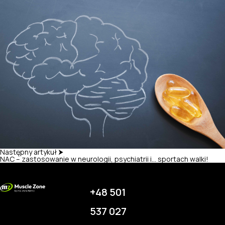
Następny artykuł ⮞
NAC – zastosowanie w neurologii, psychiatrii i… sportach walki!
+48 501
537 027