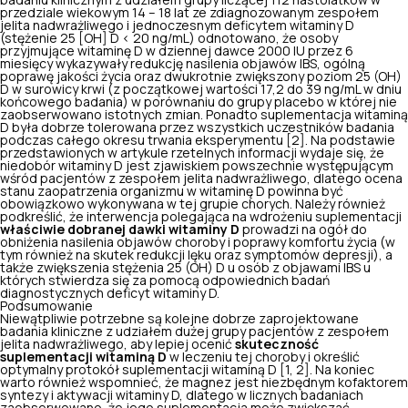
badaniu klinicznym z udziałem grupy liczącej 112 nastolatków w
przedziale wiekowym 14 – 18 lat ze zdiagnozowanym zespołem
jelita nadwrażliwego i jednoczesnym deficytem witaminy D
(stężenie 25 [OH] D < 20 ng/mL) odnotowano, że osoby
przyjmujące witaminę D w dziennej dawce 2000 IU przez 6
miesięcy wykazywały redukcję nasilenia objawów IBS, ogólną
poprawę jakości życia oraz dwukrotnie zwiększony poziom 25 (OH)
D w surowicy krwi (z początkowej wartości 17,2 do 39 ng/mL w dniu
końcowego badania) w porównaniu do grupy placebo w której nie
zaobserwowano istotnych zmian. Ponadto suplementacja witaminą
D była dobrze tolerowana przez wszystkich uczestników badania
podczas całego okresu trwania eksperymentu [2]. Na podstawie
przedstawionych w artykule rzetelnych informacji wydaje się, że
niedobór witaminy D jest zjawiskiem powszechnie występującym
wśród pacjentów z zespołem jelita nadwrażliwego, dlatego ocena
stanu zaopatrzenia organizmu w witaminę D powinna być
obowiązkowo wykonywana w tej grupie chorych. Należy również
podkreślić, że interwencja polegająca na wdrożeniu suplementacji
właściwie dobranej dawki witaminy D
prowadzi na ogół do
obniżenia nasilenia objawów choroby i poprawy komfortu życia (w
tym również na skutek redukcji lęku oraz symptomów depresji), a
także zwiększenia stężenia 25 (OH) D u osób z objawami IBS u
których stwierdza się za pomocą odpowiednich badań
diagnostycznych deficyt witaminy D.
Podsumowanie
Niewątpliwie potrzebne są kolejne dobrze zaprojektowane
badania kliniczne z udziałem dużej grupy pacjentów z zespołem
jelita nadwrażliwego, aby lepiej ocenić
skuteczność
suplementacji witaminą D
w leczeniu tej choroby i określić
optymalny protokół suplementacji witaminą D [1, 2]. Na koniec
warto również wspomnieć, że magnez jest niezbędnym kofaktorem
syntezy i aktywacji witaminy D, dlatego w licznych badaniach