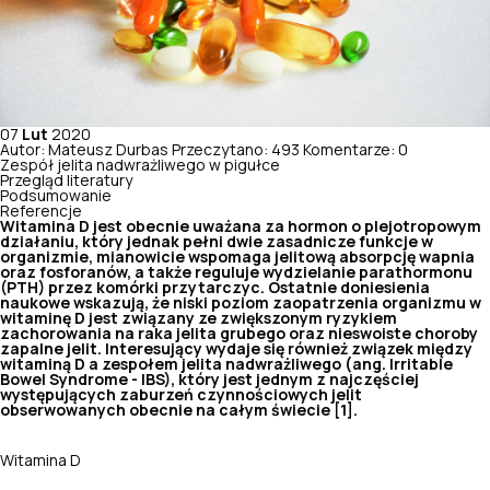
07
Lut
2020
Autor: Mateusz Durbas
Przeczytano: 493
Komentarze: 0
Zespół jelita nadwrażliwego w pigułce
Przegląd literatury
Podsumowanie
Referencje
Witamina D jest obecnie uważana za hormon o plejotropowym
działaniu, który jednak pełni dwie zasadnicze funkcje w
organizmie, mianowicie wspomaga jelitową absorpcję wapnia
oraz fosforanów, a także reguluje wydzielanie parathormonu
(PTH) przez komórki przytarczyc. Ostatnie doniesienia
naukowe wskazują, że niski poziom zaopatrzenia organizmu w
witaminę D jest związany ze zwiększonym ryzykiem
zachorowania na raka jelita grubego oraz nieswoiste choroby
zapalne jelit. Interesujący wydaje się również związek między
witaminą D a zespołem jelita nadwrażliwego (ang. Irritable
Bowel Syndrome - IBS), który jest jednym z najczęściej
występujących zaburzeń czynnościowych jelit
obserwowanych obecnie na całym świecie [1].
Witamina D