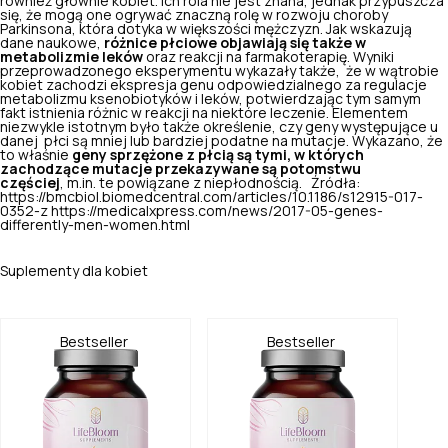
również głównie kobiet. Ich rola nie jest znana, jednak przypuszcza
się, że mogą one ogrywać znaczną rolę w rozwoju choroby
Parkinsona, która dotyka w większości mężczyzn. Jak wskazują
dane naukowe,
różnice płciowe objawiają się także w
metabolizmie leków
oraz reakcji na farmakoterapię. Wyniki
przeprowadzonego eksperymentu wykazały także, że w wątrobie
kobiet zachodzi ekspresja genu odpowiedzialnego za regulacje
metabolizmu ksenobiotyków i leków, potwierdzając tym samym
fakt istnienia różnic w reakcji na niektóre leczenie. Elementem
niezwykle istotnym było także określenie, czy geny występujące u
danej płci są mniej lub bardziej podatne na mutacje. Wykazano, że
to właśnie
geny sprzężone z płcią są tymi, w których
zachodzące mutacje przekazywane są potomstwu
częściej
, m.in. te powiązane z niepłodnością. Źródła:
https://bmcbiol.biomedcentral.com/articles/10.1186/s12915-017-
0352-z https://medicalxpress.com/news/2017-05-genes-
differently-men-women.html
Suplementy dla kobiet
Bestseller
Bestseller