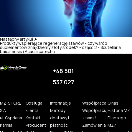
Następny artykuł ⮞
Produkty wspierające regenerację stawów - czy wśród
suplementów znajdziemy złoty środek? - część 2 - Scutellaria
baicalensis i Acacia catechu
+48 501
537 027
MZ-STORE
Obsługa
Informacje
Współpraca
O nas
S.A.
klienta
Metody
Współpracuj
Historia MZ
ul. Cypriana
Kontakt
dostawy i
z nami!
Dlaczego
Kamila
Producent
płatności
Zamówienia
MZ?