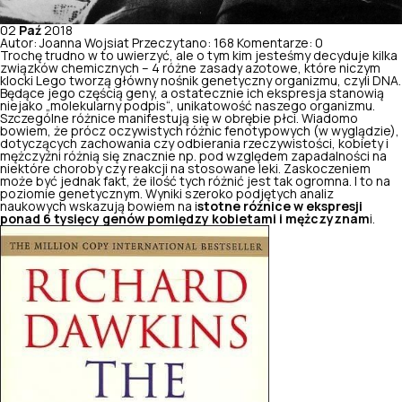
02
Paź
2018
Autor: Joanna Wojsiat
Przeczytano: 168
Komentarze: 0
Trochę trudno w to uwierzyć, ale o tym kim jesteśmy decyduje kilka
związków chemicznych – 4 różne zasady azotowe, które niczym
klocki Lego tworzą główny nośnik genetyczny organizmu, czyli DNA.
Będące jego częścią geny, a ostatecznie ich ekspresja stanowią
niejako „molekularny podpis“, unikatowość naszego organizmu.
Szczególne różnice manifestują się w obrębie płci. Wiadomo
bowiem, że prócz oczywistych różnic fenotypowych (w wyglądzie),
dotyczących zachowania czy odbierania rzeczywistości, kobiety i
mężczyźni różnią się znacznie np. pod względem zapadalności na
niektóre choroby czy reakcji na stosowane leki. Zaskoczeniem
może być jednak fakt, że ilość tych różnić jest tak ogromna. I to na
poziomie genetycznym. Wyniki szeroko podjętych analiz
naukowych wskazują bowiem na i
stotne różnice w ekspresji
ponad 6 tysięcy genów pomiędzy kobietami i mężczyznam
i.