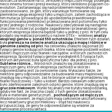
dostarcza dowodów na to, że kobiety i mężczyźni mogą podlegać
nieco innemu torowi i presji ewolucji, który określono pojęciem
co-
evolution.
Zastanawiając się nad problemem niepłodności par
zaobserwowano, że gen, który warunkuje formowanie się
plemników ulega ekspresji tylko u mężczyzn, zatem zachodząca w
nim mutacja (prowadząca do upośledzenia prawidłowego
funkcjonowania plemników) przekazywana jest potomstwu tylko
przez jednego z rodziców. Naukowcy zdecydowali się następnie
znacznie rozszerzyć podjęte zagadnienie i przeanalizować geny,
których ekspresja obecna będzie tylko u jednej z płci. W tym celu
podjęto się realizacji projektu o nazwie GTEx - wnikliwej
analizy
ekspresji genów u ponad 550 ochotników.
Efektem tych działań,
była
pierwsza na świecie analiza ukazująca mapę i różnice w
genomie zależną od płci
. Na celowniku znalazło się ponad 20
tysięcy genów kodujących białka, które następnie podzielili wobec
kobiet i mężczyzn oraz tkanek i narządów, w których zachodzi ich
ekspresja. Spośród tysięcy genów wyodrębnili 6,5 tysiąca tych,
których aktywność była specyficzna tylko dla jednej z płci.
Subtelne różnice...
Wśród nich znalazły się zlokalizowane u
mężczyzn geny, których ekspresja zachodzi w skórze i
odpowiedzialna jest za owłosienie ciała. Wykazano także, że
niektóre geny odpowiedzialne za budowanie masy mięśniowej
znajdują się u mężczyzn, zaś te biorące udział w gromadzeniu się
tkanki tłuszczowej – tylko u kobiet. Bardzo ciekawym odkryciem
było zdefiniowanie zależnych od płci genów, które znajdują się w
gruczole mlekowym
. Wyniki tej analizy nie byłyby niespodzianką,
gdyby nie fakt, że znaczna część z tych genów zlokalizowana
była w materiale genetycznym...
pochodzącym od mężczyzn
.
Wiadomo bowiem, ze mężczyźni mają całkowicie ukształtowany,
lecz nieaktywny gruczoł mlekowy – stąd też naukowcy
przypuszczają, że geny te odpowiedzialne są właśnie za
hamowanie procesu laktacji.