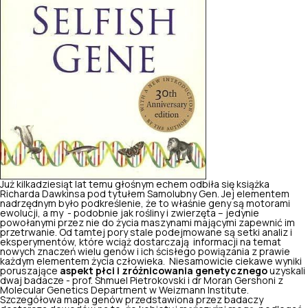
Już kilkadziesiąt lat temu głośnym echem odbiła się książka
Richarda Dawkinsa pod tytułem
Samolubny Gen.
Jej elementem
nadrzędnym było podkreślenie, że to właśnie geny są motorami
ewolucji, a my - podobnie jak rośliny i zwierzęta – jedynie
powołanymi przez nie do życia maszynami mającymi zapewnić im
przetrwanie. Od tamtej pory stale podejmowane są setki analiz i
eksperymentów, które wciąż dostarczają informacji na temat
nowych znaczeń wielu genów i ich ścisłego powiązania z prawie
każdym elementem życia człowieka. Niesamowicie ciekawe wyniki
poruszające
aspekt płci i zróżnicowania genetycznego
uzyskali
dwaj badacze - prof. Shmuel Pietrokovski i dr Moran Gershoni z
Molecular Genetics Department w Weizmann Institute.
Szczegółowa mapa genów przedstawiona przez badaczy