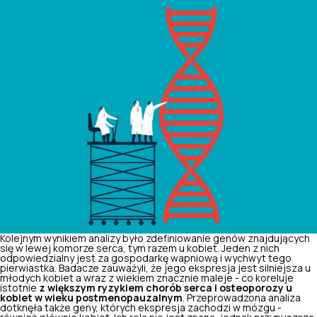
Kolejnym wynikiem analizy było zdefiniowanie genów znajdujących
się w lewej komorze serca, tym razem u kobiet. Jeden z nich
odpowiedzialny jest za gospodarkę wapniową i wychwyt tego
pierwiastka. Badacze zauważyli, że jego ekspresja jest silniejsza u
młodych kobiet a wraz z wiekiem znacznie maleje - co koreluje
istotnie
z większym ryzykiem chorób serca i osteoporozy u
kobiet w wieku postmenopauzalnym
. Przeprowadzona analiza
dotknęła także geny, których ekspresja zachodzi w mózgu -