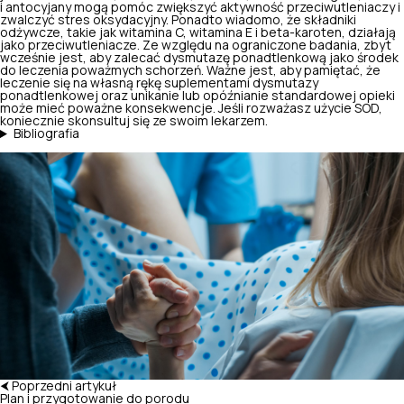
i antocyjany mogą pomóc zwiększyć aktywność przeciwutleniaczy i
zwalczyć stres oksydacyjny. Ponadto wiadomo, że
składniki
odżywcze
, takie jak witamina C, witamina E i beta-karoten, działają
jako przeciwutleniacze. Ze względu na ograniczone badania, zbyt
wcześnie jest, aby zalecać dysmutazę ponadtlenkową jako środek
do leczenia poważmych schorzeń. Ważne jest, aby pamiętać, że
leczenie się na własną rękę suplementami dysmutazy
ponadtlenkowej oraz unikanie lub opóźnianie standardowej opieki
może mieć poważne konsekwencje. Jeśli rozważasz użycie SOD,
koniecznie skonsultuj się ze swoim lekarzem.
Bibliografia
⮜ Poprzedni artykuł
Plan i przygotowanie do porodu