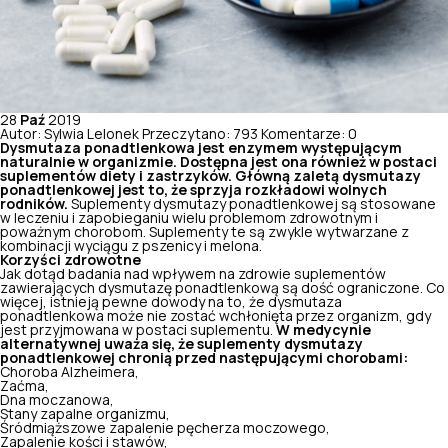
28
Paź
2019
Autor: Sylwia Lelonek
Przeczytano: 793
Komentarze: 0
Dysmutaza ponadtlenkowa jest enzymem występującym
naturalnie w organizmie. Dostępna jest ona również w postaci
suplementów diety i zastrzyków. Główną zaletą dysmutazy
ponadtlenkowej jest to, że sprzyja rozkładowi wolnych
rodników.
Suplementy dysmutazy ponadtlenkowej są stosowane
w leczeniu i zapobieganiu wielu problemom zdrowotnym i
poważnym chorobom. Suplementy te są zwykle wytwarzane z
kombinacji wyciągu z pszenicy i melona.
Korzyści zdrowotne
Jak dotąd badania nad wpływem na zdrowie suplementów
zawierających dysmutazę ponadtlenkową są dość ograniczone. Co
więcej, istnieją pewne dowody na to, że dysmutaza
ponadtlenkowa może nie zostać wchłonięta przez organizm, gdy
jest przyjmowana w postaci suplementu.
W medycynie
alternatywnej uważa się, że suplementy dysmutazy
ponadtlenkowej chronią przed następującymi chorobami:
Choroba Alzheimera,
Zaćma,
Dna moczanowa,
Stany zapalne organizmu
,
Śródmiąższowe zapalenie pęcherza moczowego,
Zapalenie kości i stawów,