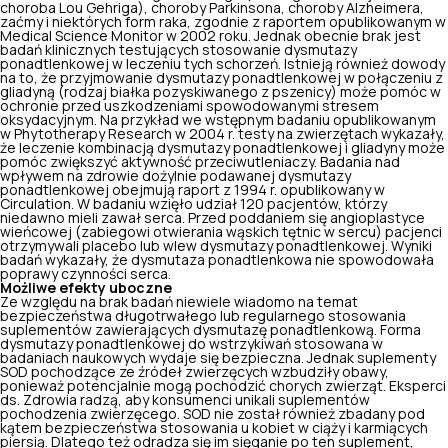
choroba Lou Gehriga), choroby Parkinsona, choroby Alzheimera,
zaćmy i niektórych form raka, zgodnie z raportem opublikowanym w
Medical Science Monitor w 2002 roku. Jednak obecnie brak jest
badań klinicznych testujących stosowanie dysmutazy
ponadtlenkowej w leczeniu tych schorzeń. Istnieją również dowody
na to, że przyjmowanie dysmutazy ponadtlenkowej w połączeniu z
gliadyną (rodzaj białka pozyskiwanego z pszenicy)
może pomóc w
ochronie przed uszkodzeniami
spowodowanymi stresem
oksydacyjnym. Na przykład we wstępnym badaniu opublikowanym
w Phytotherapy Research w 2004 r. testy na zwierzętach wykazały,
że leczenie kombinacją dysmutazy ponadtlenkowej i gliadyny może
pomóc zwiększyć aktywność przeciwutleniaczy. Badania nad
wpływem na zdrowie dożylnie podawanej dysmutazy
ponadtlenkowej obejmują raport z 1994 r. opublikowany w
Circulation. W badaniu wzięło udział 120 pacjentów, którzy
niedawno mieli zawał serca. Przed poddaniem się angioplastyce
wieńcowej (zabiegowi otwierania wąskich tętnic w sercu) pacjenci
otrzymywali placebo lub wlew dysmutazy ponadtlenkowej. Wyniki
badań wykazały, że dysmutaza ponadtlenkowa nie spowodowała
poprawy czynności serca.
Możliwe efekty uboczne
Ze względu na brak badań niewiele wiadomo na temat
bezpieczeństwa długotrwałego lub regularnego stosowania
suplementów zawierających dysmutazę ponadtlenkową. Forma
dysmutazy ponadtlenkowej do wstrzykiwań stosowana w
badaniach naukowych wydaje się bezpieczna. Jednak suplementy
SOD pochodzące ze źródeł zwierzęcych wzbudziły obawy,
ponieważ potencjalnie mogą pochodzić chorych zwierząt. Eksperci
ds. Zdrowia radzą, aby konsumenci unikali suplementów
pochodzenia zwierzęcego. SOD nie został również zbadany pod
kątem bezpieczeństwa stosowania u kobiet w ciąży i karmiących
piersią. Dlatego też odradza się im sięganie po ten suplement,