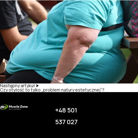
Następny artykuł ⮞
Czy otyłość to tylko „problem natury estetycznej”?
+48 501
537 027