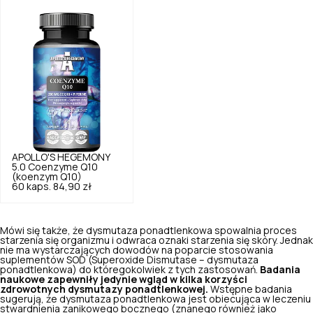
APOLLO'S HEGEMONY
5.0
Coenzyme Q10
(koenzym Q10)
60 kaps.
84,90 zł
Mówi się także, że dysmutaza ponadtlenkowa spowalnia proces
starzenia się organizmu i odwraca oznaki starzenia się skóry. Jednak
nie ma wystarczających dowodów na poparcie stosowania
suplementów SOD (Superoxide Dismutase – dysmutaza
ponadtlenkowa) do któregokolwiek z tych zastosowań.
Badania
naukowe zapewniły jedynie wgląd w kilka korzyści
zdrowotnych dysmutazy ponadtlenkowej.
Wstępne badania
sugerują, że dysmutaza ponadtlenkowa jest obiecująca w leczeniu
stwardnienia zanikowego bocznego (znanego również jako