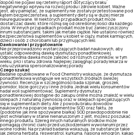
dopóki nie pojawi się rzetelny raport dotyczący
braku
negatywnego wpływu na rozwój płodu
i zdrowie kobiet. Ważne
jest, aby pamiętać, że suplementy nie zostały przetestowane pod
kątem bezpieczeństwa, a suplementy diety są w dużej mierze
nieuregulowane. W niektórych przypadkach produkt może
dostarczać dawki, które różnią się od określonej ilości dla każdego
zioła. W innych przypadkach produkt może być zanieczyszczony
innymi substancjami, takimi jak metale ciężkie. Nie ustalono również
bezpieczeństwa suplementów u kobiet w ciąży, matek karmiących,
dzieci i osób z chorobami lub przyjmujących leki.
Dawkowanie i przygotowanie
Nie przeprowadzono wystarczających badań naukowych, aby
ustalić odpowiednią dawkę dysmutazy ponadtlenkowej.
Odpowiednia dawka może zależeć od różnych czynników, w tym
wieku, płci i stanu zdrowia. Najlepiej zasięgnąć porady lekarza w
celu uzyskania spersonalizowanej porady.
Czego szukać
Badanie opublikowane w Food Chemistry wskazuje, że dysmutaza
ponadtlenkowa występuje we wszystkich źródłach świeżej
żywności. Recenzja w szczególności bada szpinak, groszek,
pomidor, liście gorczycy i inne źródła. Jednak wielu konsumentów
nadal woli suplementować. Suplementy dysmutazy
ponadtlenkowej dostępne do zakupu online można znaleźć w wielu
sklepach z naturalną żywnością oraz w sklepach specjalizujących
się w suplementach diety. Ale z powodu braku dowodów
naukowych na poparcie suplementów SOD oraz faktu, że
(podobnie jak inne spożywane białka) SOD prawdopodobnie nie
jest wchłaniany w stanie nienaruszonym z jelit, możesz poszukać
innego produktu. Szereg innych naturalnych środków może
pomagają chronić ciało przed uszkodzeniami wywołanymi przez
wolne rodniki. Na przykład badania wskazują, że substancje takie
jak zielona herbata, resweratrol, kurkuma, nasiona winogron, kakao