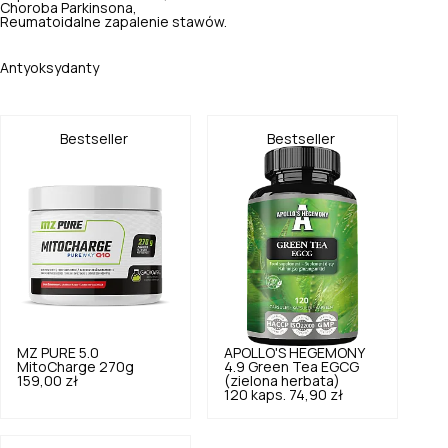
Choroba Parkinsona,
Reumatoidalne zapalenie stawów.
Antyoksydanty
Bestseller
Bestseller
MZ PURE
5.0
APOLLO'S HEGEMONY
MitoCharge 270g
4.9
Green Tea EGCG
159,00 zł
(zielona herbata)
120 kaps.
74,90 zł