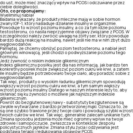
do ust, może mieć znaczący wpływ na PCOS i odczuwane przez
ciebie dolegliwości.
Oto, co proponujemy:
Wyeliminuj nabiał
Badania wykazały, że produkty mleczne mają w sobie hormon
zwany IGF-1, który naśladuje działanie insuliny w organizmie.
Powoduje to wzrost poziomu insuliny, a co za tym idzie poziomu
testosteronu, co nasila nieprzyjemne objawy związane z PCOS. W
szczególności należy zwrócić uwagę na żółty ser, który powoduje
bardzo dużą reakcję na insulinę, nawet jeśli nie ma w nim
zbyt dużo
węglowodanów.
Pamiętaj, że chcemy obniżyć poziom testosteronu, a nabiał jest
głównym winowajcą, jeśli chodzi o podwyższanie poziomu tego
hormonu.
Jedz żywność o niskim indeksie glikemicznym
Indeks glikemiczny posiłku jest dla nas informacją, jak bardzo ten
konkretny posiłek może zwiększyć poziom cukru we krwi, a zatem
ile insuliny będzie potrzebowało twoje ciało, aby poradzić sobie z
węglowodanami.
Tak więc, produkty o
wysokim ładunku glikemicznym
spowodują
większy wzrost poziomu cukru we krwi, a tym samym większy
wzrost poziomu insuliny. Dlatego w naszym interesie leży to, aby
skłaniać się ku żywności o możliwie jak najniższym indeksie
glikemicznym.
Powrót do bezglutenowej nawy - substytuty bezglutenowe są
zwykle wytwarzane z bardzo przetworzonej mąki. Oznacza to, że
są one szybko trawione przez twoje ciało i powodują szybki wzrost
twoich cukrów we krwi. Tak więc, generalnie zalecam unikanie tych.
Zmiana sposobu jedzenia może mieć ogromny wpływ na twoje
zdrowie i samopoczucie, zwłaszcza w kontekście zespołu
policystycznych jajników. Zmiana stylu życia i odżywiania jest
podstawą terapii i redukowania objawów PCOS.