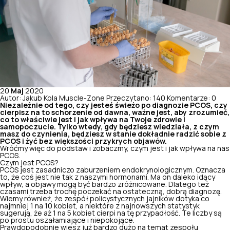
20
Maj
2020
Autor: Jakub Kola Muscle-Zone
Przeczytano: 140
Komentarze: 0
Niezależnie od tego, czy jesteś świeżo po diagnozie PCOS, czy
cierpisz na to schorzenie od dawna, ważne jest, aby zrozumieć,
co to właściwie jest i jak wpływa na Twoje zdrowie i
samopoczucie. Tylko wtedy, gdy będziesz wiedziała, z czym
masz do czynienia, będziesz w stanie dokładnie radzić sobie z
PCOS i żyć bez większości przykrych objawów.
Wróćmy więc do podstaw i zobaczmy, czym jest i jak wpływa na nas
PCOS.
Czym jest PCOS?
PCOS jest zasadniczo zaburzeniem endokrynologicznym. Oznacza
to, że coś jest nie tak z naszymi hormonami. Ma on daleko idący
wpływ, a objawy mogą być bardzo zróżnicowane. Dlatego też
czasami trzeba trochę poczekać na ostateczną, dobrą diagnozę.
Wiemy również, że zespół policystycznych jajników dotyka co
najmniej 1 na 10 kobiet, a niektóre z najnowszych statystyk
sugerują, że aż 1 na 5 kobiet cierpi na tę przypadłość. Te liczby są
po prostu oszałamiające i niepokojące.
Prawdopodobnie wiesz już bardzo dużo na temat zespołu