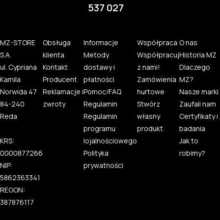
537 027
MZ-STORE
Obsługa
Informacje
Współpraca
O nas
S.A.
klienta
Metody
Współpracuj
Historia MZ
ul. Cypriana
Kontakt
dostawy i
z nami!
Dlaczego
Kamila
Producent
płatności
Zamówienia
MZ?
Norwida 47
Reklamacje i
Pomoc/FAQ
hurtowe
Nasze marki
84-240
zwroty
Regulamin
Stwórz
Zaufali nam
Reda
Regulamin
własny
Certyfikaty i
programu
produkt
badania
KRS:
lojalnościowego
Jak to
0000877266
Polityka
robimy?
NIP:
prywatności
5862363341
REGON:
387876117