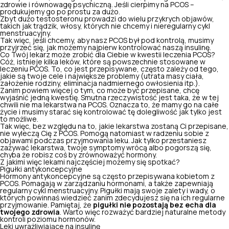
zdrowie i równowagę psychiczną. Jeśli cierpimy na PCOS –
produkujemy go po prostu za dużo.
Zbyt dużo testosteronu prowadzi do wielu przykrych objawów,
takich jak trądzik, włosy, których nie chcemy i nieregularny cykl
menstruacyjny.
Tak więc, jeśli chcemy, aby nasz PCOS był pod kontrolą, musimy
przyjrzeć się, jak możemy najpierw kontrolować naszą insulinę.
Co Twój lekarz może zrobić dla Ciebie w kwestii leczenia PCOS?
Cóż, istnieje kilka leków, które są powszechnie stosowane w
leczeniu PCOS. To, co jest przepisywane, często zależy od tego,
jakie są twoje cele i największe problemy (utrata masy ciała,
założenie rodziny, eliminacja nadmiernego owłosienia itp.).
Zanim powiem więcej o tym, co może być przepisane, chcę
wyjaśnić jedną kwestię. Smutna rzeczywistość jest taka, że ​​w tej
chwili nie ma lekarstwa na PCOS. Oznacza to, że mamy go na całe
życie i musimy starać się kontrolować tę dolegliwość jak tylko jest
to możliwe.
Tak więc, bez względu na to, jakie lekarstwa zostaną Ci przepisane,
nie wyleczą Cię z PCOS. Pomogą natomiast w radzeniu sobie z
objawami podczas przyjmowania leku. Jak tylko przestaniesz
zażywać lekarstwa, twoje symptomy wrócą albo pogorszą się,
chyba że robisz coś by zrównoważyć hormony.
Z jakimi więc lekami najczęściej możemy się spotkać?
Pigułki antykoncepcyjne
Hormony antykoncepcyjne są często przepisywana kobietom z
PCOS. Pomagają w zarządzaniu hormonami, a także zapewniają
regularny cykl menstruacyjny. Pigułki mają swoje zalety i wady, o
których powinnaś wiedzieć zanim zdecydujesz się na ich regularne
przyjmowanie. Pamiętaj, że
pigułki nie pozostają bez echa dla
twojego zdrowia
. Warto więc rozważyć bardziej naturalne metody
kontroli poziomu hormonów.
Leki uwrażliwiające na insulinę