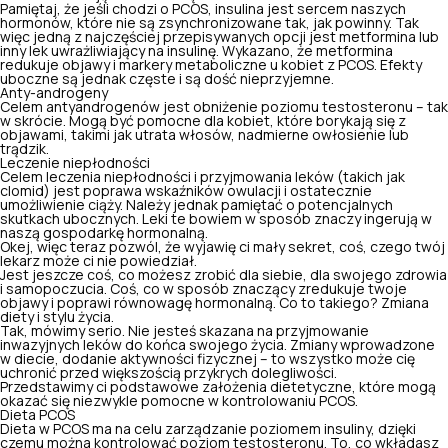
Pamiętaj, że jeśli chodzi o PCOS, insulina jest sercem naszych
hormonów, które nie są zsynchronizowane tak, jak powinny. Tak
więc jedną z najczęściej przepisywanych opcji jest metformina lub
inny lek uwrażliwiający na insulinę. Wykazano, że metformina
redukuje objawy i markery metaboliczne
u kobiet z PCOS
. Efekty
uboczne są jednak częste i są dość nieprzyjemne.
Anty-androgeny
Celem antyandrogenów jest
obniżenie poziomu testosteronu
– tak
w skrócie. Mogą być pomocne dla kobiet, które borykają się z
objawami, takimi jak utrata włosów, nadmierne owłosienie lub
trądzik.
Leczenie niepłodności
Celem leczenia niepłodności i przyjmowania leków (takich jak
clomid) jest poprawa wskaźników owulacji i ostatecznie
umożliwienie ciąży. Należy jednak pamiętać o potencjalnych
skutkach ubocznych. Leki te bowiem w sposób znaczy ingerują w
naszą gospodarkę hormonalną.
Okej, więc teraz pozwól, że wyjawię ci mały sekret, coś, czego twój
lekarz może ci nie powiedział.
Jest jeszcze coś, co możesz zrobić dla siebie, dla swojego zdrowia
i samopoczucia. Coś, co w sposób znaczący zredukuje twoje
objawy i
poprawi równowagę hormonalną
. Co to takiego? Zmiana
diety i stylu życia.
Tak, mówimy serio. Nie jesteś skazana na przyjmowanie
inwazyjnych leków do końca swojego życia. Zmiany wprowadzone
w diecie, dodanie aktywności fizycznej – to wszystko może cię
uchronić przed większością przykrych dolegliwości.
Przedstawimy ci podstawowe założenia dietetyczne, które mogą
okazać się niezwykle pomocne w kontrolowaniu PCOS.
Dieta PCOS
Dieta w PCOS ma na celu zarządzanie poziomem insuliny, dzięki
czemu można kontrolować poziom testosteronu. To, co wkładasz