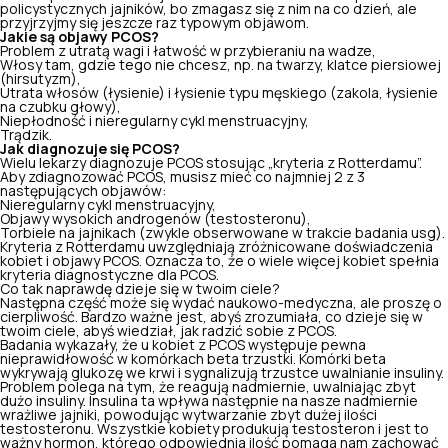
policystycznych jajników, bo zmagasz się z nim na co dzień, ale
przyjrzyjmy się jeszcze raz typowym objawom.
Jakie są objawy PCOS?
Problem z utratą wagi i łatwość w przybieraniu na wadze,
Włosy tam, gdzie tego nie chcesz, np. na twarzy, klatce piersiowej
(hirsutyzm),
Utrata włosów (łysienie) i łysienie typu męskiego (zakola, łysienie
na czubku głowy),
Niepłodność i nieregularny cykl menstruacyjny,
Trądzik.
Jak diagnozuje się PCOS?
Wielu lekarzy diagnozuje PCOS stosując „kryteria z Rotterdamu”.
Aby zdiagnozować PCOS, musisz mieć co najmniej 2 z 3
następujących objawów:
Nieregularny cykl menstruacyjny,
Objawy wysokich androgenów (testosteronu),
Torbiele na jajnikach (zwykle obserwowane w trakcie badania usg).
Kryteria z Rotterdamu uwzględniają zróżnicowane doświadczenia
kobiet i objawy PCOS. Oznacza to, że o wiele więcej kobiet spełnia
kryteria diagnostyczne dla PCOS.
Co tak naprawdę dzieje się w twoim ciele?
Następna część może się wydać naukowo-medyczna, ale proszę o
cierpliwość. Bardzo ważne jest, abyś zrozumiała, co dzieje się w
twoim ciele, abyś wiedział, jak radzić sobie z PCOS.
Badania wykazały, że u kobiet z PCOS występuje pewna
nieprawidłowość w komórkach beta trzustki. Komórki beta
wykrywają glukozę we krwi i sygnalizują trzustce uwalnianie insuliny.
Problem polega na tym, że reagują nadmiernie,
uwalniając zbyt
dużo insuliny
. Insulina ta wpływa następnie na nasze nadmiernie
wrażliwe jajniki, powodując wytwarzanie zbyt dużej ilości
testosteronu. Wszystkie kobiety produkują testosteron i jest to
ważny hormon, którego odpowiednia ilość pomaga nam zachować