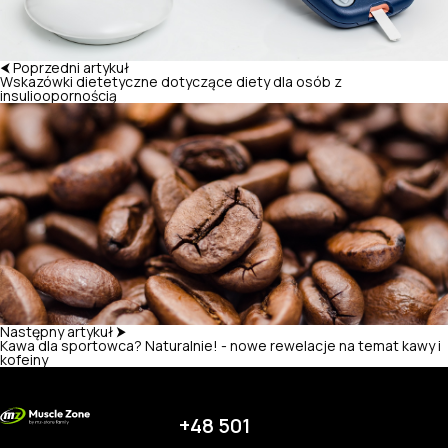
⮜ Poprzedni artykuł
Wskazówki dietetyczne dotyczące diety dla osób z
insulioopornością
Następny artykuł ⮞
Kawa dla sportowca? Naturalnie! - nowe rewelacje na temat kawy i
kofeiny
+48 501