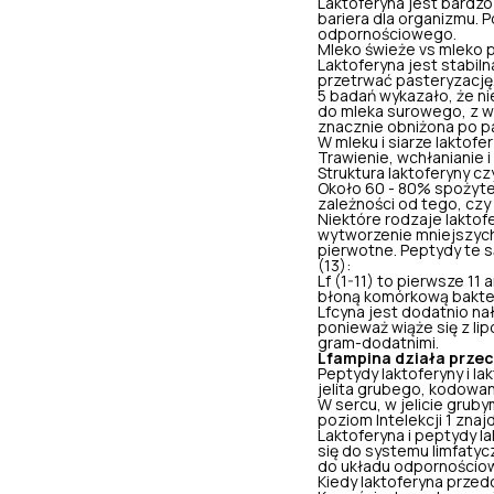
Laktoferyna jest bardzo
bariera dla organizmu.
odpornościowego.
Mleko świeże vs mleko
Laktoferyna jest stabil
przetrwać pasteryzację,
5 badań wykazało, że n
do mleka surowego, z w
znacznie obniżona po pa
W mleku i siarze laktofer
Trawienie, wchłanianie i
Struktura laktoferyny cz
Około 60 - 80% spożytej
zależności od tego, czy 
Niektóre rodzaje laktof
wytworzenie mniejszych 
pierwotne. Peptydy te s
(13):
Lf (1-11) to pierwsze 1
błoną komórkową bakter
Lfcyna jest dodatnio na
ponieważ wiąże się z li
gram-dodatnimi.
Lfampina działa przec
Peptydy laktoferyny i l
jelita grubego, kodowany
W sercu, w jelicie grubym
poziom Intelekcji 1 znajd
Laktoferyna i peptydy la
się do systemu limfaty
do układu odpornościowe
Kiedy laktoferyna przed