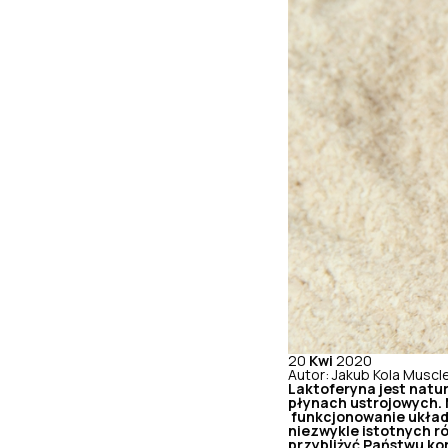
20
Kwi
2020
Autor: Jakub Kola Musc
Laktoferyna jest natu
płynach ustrojowych. 
funkcjonowanie układu
niezwykle istotnych r
przybliżyć Państwu ko