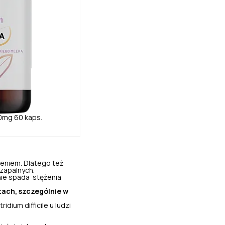
0mg 60 kaps.
aleniem. Dlatego też
 zapalnych.
nie spada stężenia
tach, szczególnie w
dium difficile u ludzi