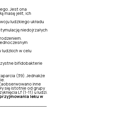
ego. Jest ona
 masę jelit, ich
zwoju ludzkiego układu
stymulację niedojrzałych
urodzeniem.
y jednoczesnym
 ludzkich w celu
rzystne bifidobakterie
aparcia (39). Jednakże
ie.
. Zaobserwowano inne
ły się istotnie od grupy
ięcia Lf (1-11) u ludzi.
 przyjmowania leku w
__________________