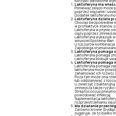
Korzyści zdrowotne wyn
Laktoferyna ma właśc
Ponieważ żelazo może 
poprzez wiązanie i usuw
Dodatek laktoferyny moż
Laktoferyna działa pr
Chociaż bezpośrednie m
w profilaktyce stanów za
Laktoferyna w płynie o
ciąży
poprzez zmniejsze
Laktoferyna wykazuje 
wirusowi Epsteina-Barr,
U szczurów kombinacja g
Zapobiega stymulowaniu
Laktoferyna pomaga o
Laktoferyna pomaga zm
Laktoferyna blokuje uwal
Laktoferyna pomaga w 
Laktoferyna pomaga zatr
laktoferyna może powstr
zahamować ich rozwój
(
Poza tym może ona równ
lub oddziaływać z lizoz
U zwierząt z bakteryjną
zmniejsza także ryzyko 
Streptococcus pneumonia
powodować infekcję.
Suplementacja laktofer
rozprzestrzenianiu się
Ma działanie przeciw
Zarówno krowie (bydlęce
sugeruje, że to białko 