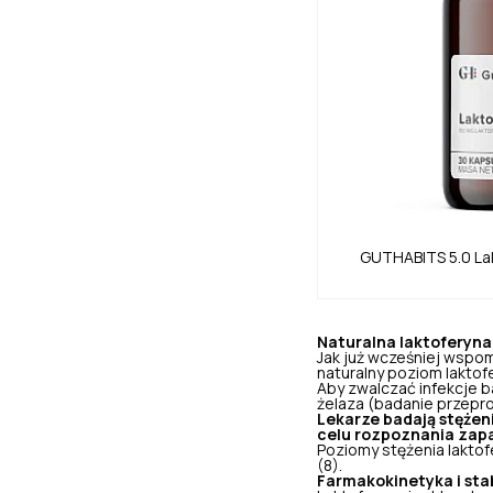
GUTHABITS
5.0
La
Naturalna laktoferyna
Jak już wcześniej wspomi
naturalny poziom laktof
Aby zwalczać infekcje b
żelaza (badanie przepro
Lekarze badają stężeni
celu rozpoznania zapal
Poziomy stężenia laktofe
(8).
Farmakokinetyka i sta