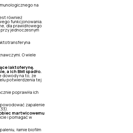
mmunologicznego na
est również
owego funkcjonowania.
ne, dla prawidłowego
a przy jednoczesnym
laktotransferyna
znawczymi. O wiele
ące laktoferynę.
ie, a ich BMI spadło.
e dowody na to, że
elu potwierdzenia tej
znie poprawiła ich
gą powodować zapalenie
33).
zapobiec martwicowemu
icie i pomagać w
leniu, łamie biofilm