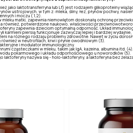
eż jako laktotransferryna lub Lf) jest rodzajem glikoproteiny wiążąc
nów ustrojowych, w tym z: mleka, śliny, łez, płynów pochwy, nasienia
ennych i moczu ( 1,2).
w mleku matki, zapewnia niemowlętom doskonałą ochronę przeciw
Ma również, potwierdzone naukowo, właściwości przeciwnowotwor
oferyny zapewnia dzieciom optymalną odporność. Układ immunologic
i karmieni piersią funkcjonuje zazwyczaj lepiej i bardziej wydajnie, 
żeni na różnego rodzaju problemy zdrowotne. Nawet w życiu dorosł
 również w neutrofilach, krwi i płynie owodniowym (3).
bakteryjne i modulator immunologiczny.
innymi cząsteczkami w mleku, takim jak IgA, kazeina, albumina itd. (4)
ewodu pokarmowego i układu odpornościowego u noworodków (5).
 laktoferyny nazywa się - holo-laktoferyny, a laktoferyna bez żel