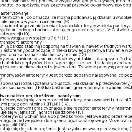
 stabilnym białkiem, ponieważ zwykle występuje w płynach, które dz
 Ponadto, po spożyciu, musi przetrwać przewód pokarmowy, aby dot
 pasteryzowane
na termicznie ( co oznacza, że można poddawać ją działaniu wysokie
 ale nie pod wysokim ciśnieniem (9).
ie ma istotnego zmniejszenia stężenia laktoferyny w mleku paster
yjątkiem jednego badania stosującego pasteryzację UV-C stwierdzo
steryzacji (10).
yna występuje w stężeniu 7 g / l (11).
 transport laktoferyny
yni ją bardzo stabilną i odporną na trawienie, nawet w trudnych waru
 laktoferyny pochodzącej z mleka krowiego przetrwa trawienie w żo
jest ona związana z żelazem czy też nie (12).
eryny są trawione enzymami żołądkowymi, takimi jak pepsyna. To t
białek lub peptydów, które wykazują silniejsze działanie przeciwba
ą toksyczne dla wielu rodzajów bakterii. Trawione pepsyną peptydy
1 aminokwasów laktoferyny. Jest bardzo dodatnio naładowana, co poz
ii.
ładowana i rozpuszczalna w tłuszczu. Ma działanie
przeciwbakteryjn
popolisacharydami (LPS) lub bakteriami gram-ujemnymi i kwasem tei
iwko bakteriom, drożdżom i pasożytom
.
aktoferyny wiążą się z receptorami laktoferyny nazywanymi Ludzkimi
mi przez gen Intelina 1 (ITLN1) (14).
, jelicie cienkim i grasicy znajduje się receptor laktoferyny Intelktyna 
uje się w jajnikach, jądrach i śledzionie (15).
ktoferyny są wchłaniana albo przez komórki jelitowe albo przez recep
cznego przed wejściem do krążenia ogólnoustrojowego. Może być r
go jelit (16).
ostaje się do układu krążenia, jest szybko usuwana przez wątrobę (1