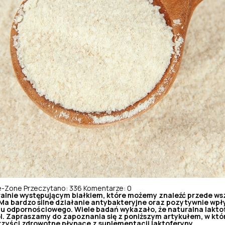
le-Zone
Przeczytano: 336
Komentarze: 0
ralnie występującym białkiem, które możemy znaleźć przede ws
Ma bardzo silne działanie antybakteryjne oraz pozytywnie wpł
 odpornościowego. Wiele badań wykazało, że naturalna laktofe
ól. Zapraszamy do zapoznania się z poniższym artykułem, w któ
rzyści zdrowotne płynące z suplementacji laktoferyny.