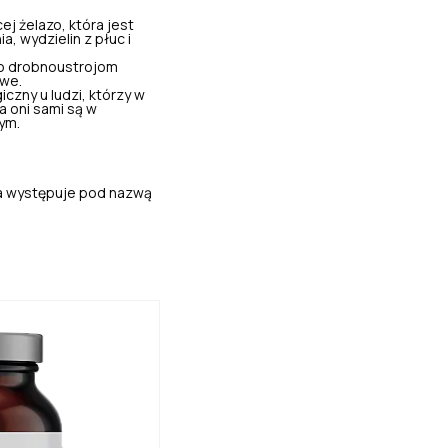
ej żelazo, która jest
, wydzielin z płuc i
ko drobnoustrojom
owe.
zny u ludzi, którzy w
a oni sami są w
ym.
.
aza występuje pod nazwą