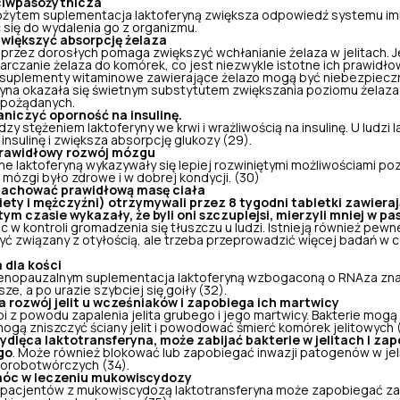
ciwpasożytnicza
ożytem suplementacja laktoferyną zwiększa odpowiedź systemu i
 się do wydalenia go z organizmu.
większyć absorpcję żelaza
przez dorosłych pomaga zwiększyć wchłanianie żelaza w jelitach. J
rczanie żelaza do komórek, co jest niezwykle istotne ich prawidł
e suplementy witaminowe
zawierające żelazo mogą być niebezpiecz
ryna okazała się świetnym substytutem zwiększania poziomu żelaz
iepożądanych.
niczyć oporność na insulinę.
dzy stężeniem laktoferyny we krwi i wrażliwością na insulinę. U ludzi 
nsulinę i zwiększa absorpcję glukozy (29).
prawidłowy rozwój mózgu
 laktoferyną wykazywały się lepiej rozwiniętymi możliwościami po
ch mózgi było zdrowe i w dobrej kondycji. (30)
achować prawidłową masę ciała
ety i mężczyźni) otrzymywali przez 8 tygodni tabletki zawieraj
m czasie wykazały, że byli oni szczuplejsi, mierzyli mniej w pas
óc w
kontroli gromadzenia się tłuszczu u ludzi.
Istnieją również pewn
ć związany z otyłością, ale trzeba przeprowadzić więcej badań w c
 dla kości
enopauzalnym suplementacja laktoferyną wzbogaconą o RNAza znac
tsze
, a po urazie szybciej się goiły (32).
rozwój jelit u wcześniaków i zapobiega ich martwicy
pi z powodu zapalenia jelita grubego i jego martwicy. Bakterie mo
mogą zniszczyć ściany jelit i powodować śmierć komórek jelitowych (
 bydlęca laktotransferyna, może zabijać bakterie w jelitach i 
go
. Może również blokować lub zapobiegać inwazji patogenów w jel
horobotwórczych (34).
óc w leczeniu mukowiscydozy
 pacjentów z mukowiscydozą laktotransferyna może zapobiegać zapa