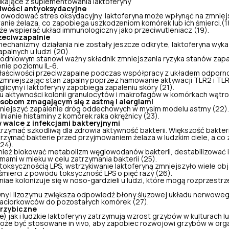
ikające z suplementowania laktoferyny
iwości antyoksydacyjne
powodować stres oksydacyjny, laktoferyna może wpłynąć na
zmniej
anie żelaza, co zapobiega uszkodzeniom komórek lub ich śmierci.(1
e wspierać układ immunologiczny jako przeciwutleniacz (19).
zeciwzapalnie
echanizmy działania nie zostały jeszcze odkryte, laktoferyna wyk
palnych u ludzi (20).
wodniowym stanowi ważny składnik zmniejszania ryzyka stanów zap
nie poziomu IL-6.
właściwości przeciwzapalne podczas współpracy z układem odpor
 zmniejszając stan zapalny poprzez hamowanie aktywacji TLR2 i TL
licyny i laktoferyny zapobiega zapaleniu skóry (21).
 aktywności kolonii granulocytów i makrofagów w komórkach wątro
sobom zmagającym się z astmą i alergiami
niejszyć zapalenie dróg oddechowych w mysim modelu astmy (22).
nianie histaminy z komórek raka okrężnicy (23).
walce z infekcjami bakteryjnymi
zymać szkodliwą dla zdrowia aktywność bakterii. Większość bakteri
zymać bakterie przed przyjmowaniem żelaza w ludzkim ciele, a co z
24).
ież blokować metabolizm węglowodanów bakterii, destabilizować 
ymami w mleku w celu zatrzymania bakterii (25).
 toksycznością LPS, wstrzykiwanie laktoferyną zmniejszyło wiele ob
śmierci z powodu toksyczność LPS o pięć razy (26).
e kolonizuje się w noso-gardzieli u ludzi, które mogą rozprzestrze
yny i lizozymu zwiększa odpowiedź błony śluzowej układu nerwowe
 paciorkowców do pozostałych komórek (27).
grzybiczne
) jak i ludzkie laktoferyny zatrzymują wzrost grzybów w kulturach l
może być stosowane in vivo, aby zapobiec rozwojowi grzybów w org