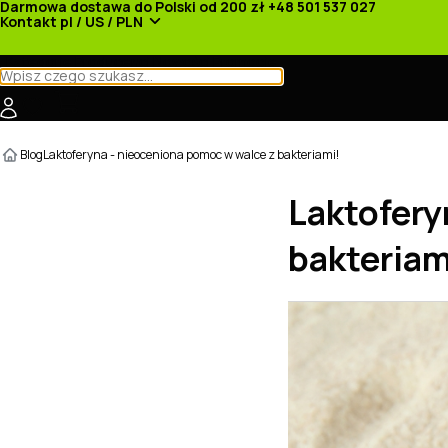
Darmowa dostawa do Polski od 200 zł
+48 501 537 027
Kontakt
pl / US / PLN
Kategorie
Producenci
Nowości
Promocje
Blog
Laktoferyna - nieoceniona pomoc w walce z bakteriami!
Laktofery
bakteriam