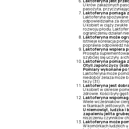
Laktoferyna jest prze
U krów zakażonych pas
pasożyta, przyczyniając
Laktoferyna pomaga z
Laktoferyna spożywane 
odpowiedzialna za dosta
U kobiet w ciąży zwykł
rozwoju płodu. Laktofe
ograniczeniu działań n
Laktoferyna może ogra
Istnieje korelacja pomię
poprawia odpowiedź na i
Laktoferyna wspiera 
Prosięta suplementowane
szybciej się uczyły, a i
Laktoferyna pomaga z
Otyli Japończycy (kobi
Pomiary wykonane po ty
Laktoferyna może pom
niedobór żelaza może by
tezy (31).
Laktoferyna jest dobra
U kobiet w okresie pom
zdrowie.
Kości były gęs
Laktoferyna wspomaga 
Wiele wcześniaków cier
w tkankach jelitowych, 
U niemowląt, ludzka i
zapaleniu jelita grube
niszczeniu czynników c
Laktoferyna może pom
W komórkach ludzkich u