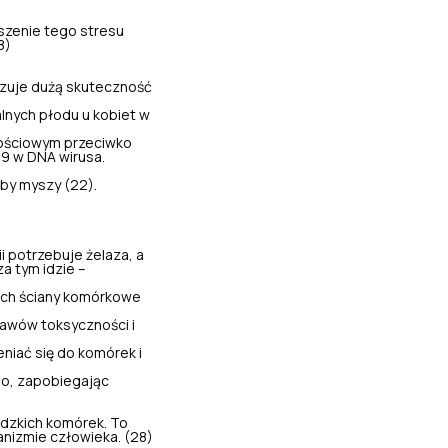
szenie tego stresu
8)
azuje dużą skuteczność
alnych płodu
u kobiet w
nościowym przeciwko
R9 w DNA wirusa.
by myszy (22).
i potrzebuje żelaza, a
a tym idzie –
ich ściany komórkowe
jawów toksyczności i
niać się do komórek i
go, zapobiegając
udzkich komórek. To
anizmie człowieka. (28)