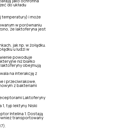
iałają jako ochronna
rzeć do układu
j temperatury) i może
yzowanym w porównaniu
no, że laktoferyna jest
nkach, jak np. w żołądku.
łądku u ludzi w
rawienie powoduje
kteryjne niż białko
 laktoferyny obejmują
wala na interakcję z
e i przeciwrakowe,
chowym z bakteriami
 Receptorami Laktoferyny
1, typ lektyny. Niski
tor Intelina 1. Dostają
ównież transportowany
7).