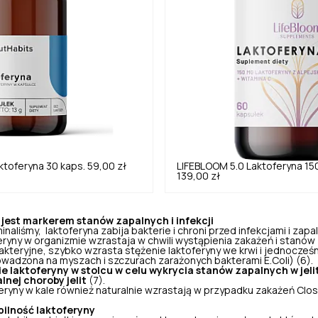
ktoferyna 30 kaps.
59,00 zł
LIFEBLOOM
5.0
Laktoferyna 15
139,00 zł
 jest markerem stanów zapalnych i infekcji
naliśmy, laktoferyna zabija bakterie i chroni przed infekcjami i zap
eryny w organizmie wzrastaja w chwili wystąpienia zakażeń i stanów
akteryjne, szybko wzrasta stężenie laktoferyny we krwi i jednocześ
wadzona na myszach i szczurach zarażonych bakterami E.Coli) (6).
e laktoferyny w stolcu w celu wykrycia stanów zapalnych w jeli
nej choroby jelit
(7).
ryny w kale również naturalnie wzrastają w przypadku zakażeń Clostri
bilność laktoferyny