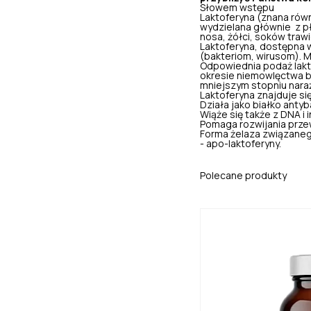
Słowem wstępu
Laktoferyna (znana równi
wydzielana głównie z pły
nosa, żółci, soków trawi
Laktoferyna, dostępna 
(bakteriom, wirusom). 
Odpowiednia podaż lakt
okresie niemowlęctwa byl
mniejszym stopniu nara
Laktoferyna znajduje się
Działa jako białko anty
Wiąże się także z DNA i 
Pomaga rozwijania prz
Forma żelaza związanego
- apo-laktoferyny.
Polecane produkty