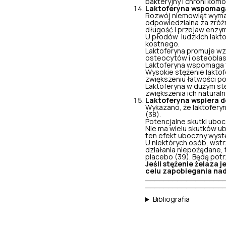
bakteryjny i chroni kom
Laktoferyna wspomaga
Rozwój niemowląt wymag
odpowiedzialna za zróżn
długość i przejaw enzym
U płodów ludzkich lakto
kostnego.
Laktoferyna promuje wzr
osteocytów i osteoblas
Laktoferyna wspomaga ta
Wysokie stężenie laktof
zwiększeniu łatwości po
Laktoferyna w dużym stę
zwiększenia ich natura
Laktoferyna wspiera do
Wykazano, że laktoferyn
(38).
Potencjalne skutki ubo
Nie ma wielu skutków u
ten efekt uboczny wystę
U niektórych osób, wst
działania niepożądane, t
placebo (39). Będą potr
Jeśli stężenie żelaza
celu zapobiegania nad
_________________
_________________
Bibliografia