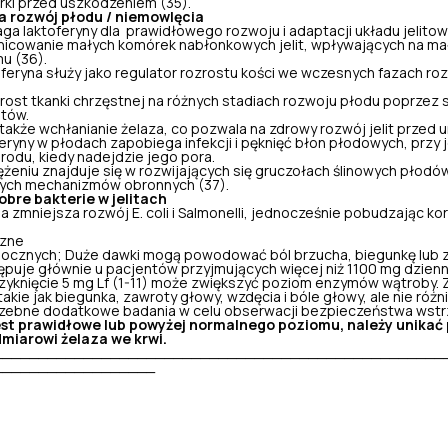
órki przed uszkodzeniem (35).
 rozwój płodu / niemowlęcia
a laktoferyny dla prawidłowego rozwoju i adaptacji układu jelitow
icowanie małych komórek nabłonkowych jelit, wpływających na małą
u (36).
feryna służy jako regulator rozrostu kości we wczesnych fazach ro
ost tkanki chrzęstnej na różnych stadiach rozwoju płodu poprzez 
tów.
kże wchłanianie żelaza, co pozwala na zdrowy rozwój jelit przed 
eryny w płodach zapobiega infekcji i pęknięć błon płodowych, prz
rodu, kiedy nadejdzie jego pora.
żeniu znajduje się w rozwijających się gruczołach ślinowych płodów
lnych mechanizmów obronnych (37).
bre bakterie w jelitach
a zmniejsza rozwój E. coli i Salmonelli, jednocześnie pobudzając ko
czne
bocznych; Duże dawki mogą powodować ból brzucha, biegunkę lub z
puje głównie u pacjentów przyjmujących więcej niż 1100 mg dzienn
rzyknięcie 5 mg Lf (1-11) może zwiększyć poziom enzymów wątroby
akie jak biegunka, zawroty głowy, wzdęcia i bóle głowy, ale nie różni
zebne dodatkowe badania w celu obserwacji bezpieczeństwa wstrzykn
 jest prawidłowe lub powyżej normalnego poziomu, należy unikać
miarowi żelaza we krwi.
__________________________________________________
__________________