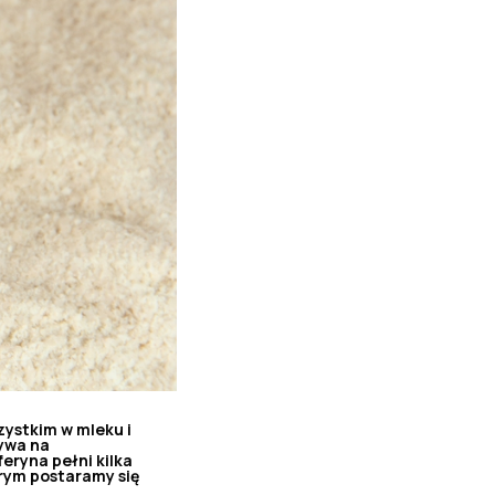
zystkim w mleku i
ywa na
ryna pełni kilka
rym postaramy się