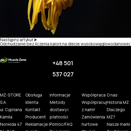
Następny artykuł ⮞
Odchudzanie bez liczenia kalorii na diecie wysokowęglowodanowej
+48 501
537 027
MZ-STORE
Obsługa
Informacje
Współpraca
O nas
S.A.
klienta
Metody
Współpracuj
Historia MZ
ul. Cypriana
Kontakt
dostawy i
z nami!
Dlaczego
Kamila
Producent
płatności
Zamówienia
MZ?
Norwida 47
Reklamacje i
Pomoc/FAQ
hurtowe
Nasze marki