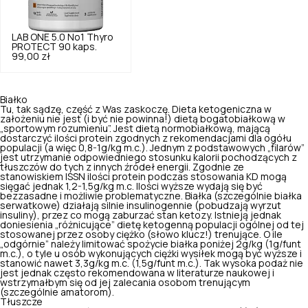
LAB ONE
5.0
No1 Thyro
PROTECT 90 kaps.
99,00 zł
Białko
Tu, tak sądzę, część z Was zaskoczę. Dieta ketogeniczna w
założeniu nie jest (i być nie powinna!) dietą bogatobiałkową w
„sportowym rozumieniu”. Jest dietą normobiałkową, mającą
dostarczyć ilości protein zgodnych z rekomendacjami dla ogółu
populacji (a więc 0,8-1g/kg m.c.). Jednym z podstawowych „filarów”
jest utrzymanie odpowiedniego stosunku kalorii pochodzących z
tłuszczów do tych z innych źródeł energii. Zgodnie ze
stanowiskiem ISSN ilości protein podczas stosowania KD mogą
sięgać jednak 1,2-1,5g/kg m.c. Ilości wyższe wydają się być
bezzasadne i możliwie problematyczne. Białka (
szczególnie białka
serwatkowe
) działają silnie insulinogennie (pobudzają wyrzut
insuliny), przez co mogą zaburzać stan ketozy. Istnieją jednak
doniesienia „różnicujące” dietę ketogenną populacji ogólnej od tej
stosowanej przez osoby ciężko (słowo klucz!) trenujące. O ile
„odgórnie” należy limitować spożycie białka poniżej 2g/kg (1g/funt
m.c.), o tyle u osób wykonujących ciężki wysiłek mogą być wyższe i
stanowić nawet 3,3g/kg m.c. (1,5g/funt m.c.). Tak wysoka podaż nie
jest jednak często rekomendowana w literaturze naukowej i
wstrzymałbym się od jej zalecania osobom trenującym
(szczególnie amatorom).
Tłuszcze