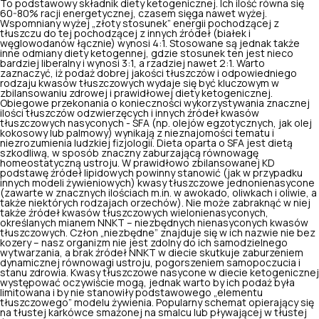
To podstawowy składnik diety ketogenicznej. Ich ilość równa się
60-80% racji energetycznej, czasem sięga nawet wyżej.
Wspomniany wyżej „złoty stosunek” energii pochodzącej z
tłuszczu do tej pochodzącej z innych źródeł (białek i
węglowodanów łącznie) wynosi 4:1. Stosowane są jednak także
inne odmiany diety ketogennej, gdzie stosunek ten jest nieco
bardziej liberalny i wynosi 3:1, a rzadziej nawet 2:1. Warto
zaznaczyć, iż podaż dobrej jakości tłuszczów i odpowiedniego
rodzaju kwasów tłuszczowych wydaje się być kluczowym w
zbilansowaniu zdrowej i prawidłowej diety ketogenicznej.
Obiegowe przekonania o konieczności wykorzystywania znacznej
ilości tłuszczów odzwierzęcych i innych źródeł kwasów
tłuszczowych nasyconych - SFA (np. olejów egzotycznych,
jak olej
kokosowy
lub palmowy) wynikają z nieznajomości tematu i
niezrozumienia ludzkiej fizjologii. Dieta oparta o SFA jest dietą
szkodliwą, w sposób znaczny zaburzającą równowagę
homeostatyczną ustroju. W prawidłowo zbilansowanej KD
podstawę źródeł lipidowych powinny stanowić (jak w przypadku
innych modeli żywieniowych) kwasy tłuszczowe jednonienasycone
(zawarte w znacznych ilościach m.in. w awokado, oliwkach i oliwie, a
także niektórych rodzajach orzechów). Nie może zabraknąć w niej
także źródeł kwasów tłuszczowych wielonienasyconych,
określanych mianem NNKT –
niezbędnych nienasyconych kwasów
tłuszczowych
. Człon „niezbędne” znajduje się w ich nazwie nie bez
kozery – nasz organizm nie jest zdolny do ich samodzielnego
wytwarzania, a brak źródeł NNKT w diecie skutkuje zaburzeniem
dynamicznej równowagi ustroju, pogorszeniem samopoczucia i
stanu zdrowia. Kwasy tłuszczowe nasycone w diecie ketogenicznej
występować oczywiście mogą, jednak warto by ich podaż była
limitowana i by nie stanowiły podstawowego „elementu
tłuszczowego” modelu żywienia. Popularny schemat opierający się
na tłustej karkówce smażonej na smalcu lub pływającej w tłustej