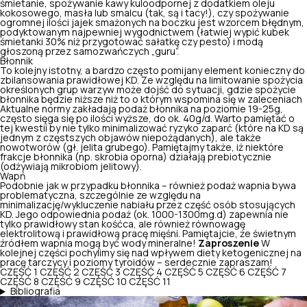
śmietanie, spożywanie kawy kuloodpornej z dodatkiem oleju
kokosowego, masła lub smalcu (tak, są i tacy!), czy spożywanie
ogromnej ilości jajek smażonych na boczku jest wzorcem błędnym,
podyktowanym najpewniej wygodnictwem (łatwiej wypić kubek
śmietanki 30% niż przygotować sałatkę czy pesto) i modą
głoszoną przez samozwańczych „guru”.
Błonnik
To kolejny istotny, a bardzo często pomijany element konieczny do
zbilansowania prawidłowej KD. Ze względu na limitowanie spożycia
określonych grup warzyw może dojść do sytuacji, gdzie spożycie
błonnika będzie niższe niż to o którym wspomina się w zaleceniach
Aktualne normy zakładają podaż błonnika na poziomie 19-25g,
często sięga się po ilości wyższe, do ok. 40g/d. Warto pamiętać o
tej kwestii by nie tylko minimalizować ryzyko zaparć (które na KD są
jednym z częstszych objawów niepożądanych), ale także
nowotworów (gł. jelita grubego). Pamiętajmy także, iż niektóre
frakcje błonnika (np. skrobia oporna) działają prebiotycznie
(odżywiają mikrobiom jelitowy).
Wapń
Podobnie jak w przypadku błonnika – również
podaż wapnia bywa
problematyczna
, szczególnie ze względu na
minimalizację/wykluczenie nabiału przez część osób stosujących
KD. Jego odpowiednia podaż (ok. 1000-1300mg.d) zapewnia nie
tylko prawidłowy stan kośćca, ale również równowagę
elektrolitową i prawidłową pracę mięśni. Pamiętajcie, że świetnym
źródłem wapnia mogą być wody mineralne!
Zaproszenie
W
kolejnej części pochylimy się nad wpływem diety ketogenicznej na
pracę tarczycy i poziomy tyroidów – serdecznie zapraszam!
CZĘŚĆ 1
CZĘŚĆ 2
CZĘŚĆ 3
CZĘŚĆ 4
CZĘŚĆ 5
CZĘŚĆ 6
CZĘŚĆ 7
CZĘŚĆ 8
CZĘŚĆ 9
CZĘŚĆ 10
CZĘŚĆ 11
Bibliografia