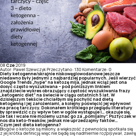
08
Cze
2019
Autor: Pawel Szewczyk
Przeczytano: 130
Komentarze: 0
Diety ketogenne/skrajnie niskowęglowodanowe jeszcze
niedawno były jednymi z najbardziej popularnych. Jeśli wierzyć
Google Trends „hype” na ketozę mija, jednak wciąż jest ona
dosyć często wyszukiwana – pod poniższym linkiem
znajdziecie wykres obrazujący częstość wyszukiwania frazy
„ketogenic diet” na świecie w ciągu ostatnich 5 lat. W
dzisiejszym tekście chciałbym się pochylić nad dietą
ketogenną i jej założeniami, a kolejny poświęcić jej wpływowi
na pracę tarczycy. Dokonałem krótkiego przeglądu literatury
by sprawdzić czy wpływ ten w ogóle występuje i… okazuje się,
że tak i wcale nie możemy uznać go za „pomijalny”. Psztyczek w
nos dla keto-freaków, jednak nie uprzedzajmy faktów…
Czym jest dieta ketogenna?
Blogów o ketozie są miliony, a większość z pewnością spotkała się
z jej krótka definicją więc nie będę się nadmiernie rozpisywał, zawrę