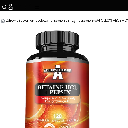
☰
Zdrowie
Suplementy celowane
Trawienie
Enzymy trawienne
APOLLO'S HEGEMONY 