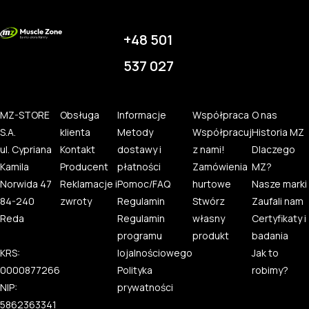
+48 501
537 027
MZ-STORE
Obsługa
Informacje
Współpraca
O nas
S.A.
klienta
Metody
Współpracuj
Historia MZ
ul. Cypriana
Kontakt
dostawy i
z nami!
Dlaczego
Kamila
Producent
płatności
Zamówienia
MZ?
Norwida 47
Reklamacje i
Pomoc/FAQ
hurtowe
Nasze marki
84-240
zwroty
Regulamin
Stwórz
Zaufali nam
Reda
Regulamin
własny
Certyfikaty i
programu
produkt
badania
KRS:
lojalnościowego
Jak to
0000877266
Polityka
robimy?
NIP:
prywatności
5862363341