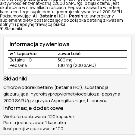
aktywność enzymatyczną (2000 SAPU/g), dzięki czemu jest
skuteczna w niewielkich ilościach. Pepsyna zawarta w jednej
kapsułce tego suplementu generuje aktywność aż 200 SAPU.
Podsumowując,
AH Betaine HCl + Pepsin
to synergiczny
suplement diety dostarczający do żołądka betainę z kwasem
solnym i pepsynę trawiącą białka.
Składniki
Informacja żywieniowa
w 1 kapsułce
zawartość
Betaina HCl
500 mg
Pepsyna
100 mg (200 SAPU)
Składniki
Chlorowodorek betainy (betaina HCl), substancja
glazurująca: hydroksypropylometyloceluloza; pepsyna
2000 SAPU/g z grzyba Aspergillus niger, L-leucyna.
Informacje dodatkowe
Wielkość opakowania: 120 kapsułek
Porcja jednorazowa: 1 kapsułka
Ilość porcji w opakowaniu: 120