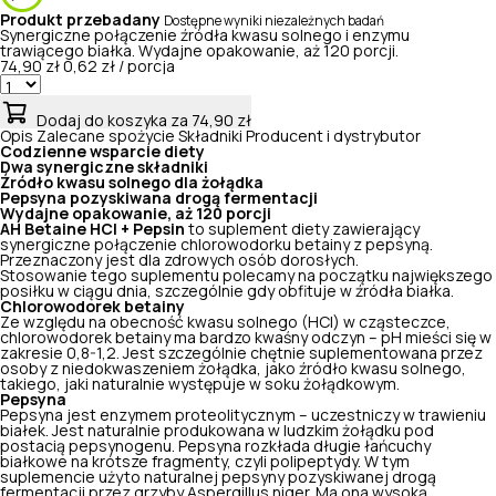
Produkt przebadany
Dostępne wyniki niezależnych badań
Synergiczne połączenie źródła kwasu solnego i enzymu
trawiącego białka. Wydajne opakowanie, aż 120 porcji.
74,90 zł
0,62 zł / porcja
Dodaj do koszyka
za 74,90 zł
Opis
Zalecane spożycie
Składniki
Producent i dystrybutor
Codzienne wsparcie diety
Dwa synergiczne składniki
Źródło kwasu solnego dla żołądka
Pepsyna pozyskiwana drogą fermentacji
Wydajne opakowanie, aż 120 porcji
AH Betaine HCl + Pepsin
to suplement diety zawierający
synergiczne połączenie chlorowodorku betainy z pepsyną.
Przeznaczony jest dla zdrowych osób dorosłych.
Stosowanie tego suplementu polecamy na początku największego
posiłku w ciągu dnia, szczególnie gdy obfituje w źródła białka.
Chlorowodorek betainy
Ze względu na obecność kwasu solnego (HCl) w cząsteczce,
chlorowodorek betainy ma bardzo kwaśny odczyn – pH mieści się w
zakresie 0,8-1,2. Jest szczególnie chętnie suplementowana przez
osoby z niedokwaszeniem żołądka, jako źródło kwasu solnego,
takiego, jaki naturalnie występuje w soku żołądkowym.
Pepsyna
Pepsyna jest enzymem proteolitycznym – uczestniczy w trawieniu
białek. Jest naturalnie produkowana w ludzkim żołądku pod
postacią pepsynogenu. Pepsyna rozkłada długie łańcuchy
białkowe na krótsze fragmenty, czyli polipeptydy. W tym
suplemencie użyto naturalnej pepsyny pozyskiwanej drogą
fermentacji przez grzyby Aspergillus niger. Ma ona wysoką