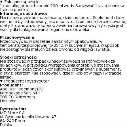
Zalecane spożycie
1 kapsułkę produktu popić 200 ml wody. Spożywać 1 raz dziennie w
trakcie posiłku.
Informacje dodatkowe:
Nie należy przekraczać zalecanej dziennej porcji. Suplement diety
nie może być stosowany jako substytut (zamiennik) zróżnicowanej
diety. Zrównoważony sposób żywienia i prawidłowy tryb życia jest
ważny dla funkcjonowania organizmu człowieka.
Przechowywanie:
Przechowywać w szczelnie zamkniętym opakowaniu, w
temperaturze pokojowej 15‑25°C, w suchym miejscu, w sposób
niedostępny dla małych dzieci. Chronić od wilgoci i światła.
Środki ostrożności:
Nie stosować w przypadku nadwrażliwości na którykolwiek ze
składników. W przypadku występowania chorób lub stosowania
produktów leczniczych skonsultować przyjmowanie suplementu
diety z lekarzem. Nie stosować u dzieci, kobiet w ciąży i w trakcie
laktacji.
Producent i dystrybutor
Producent:
Apollo's Hegemony B.V.
Kootsekade 5a/Unit 1
3051PC Rotterdam
Holandia
Dystrubutor:
MZ-Store S.A.
ul. Cypriana Kamila Norwida 47
84-240 Reda
Polska