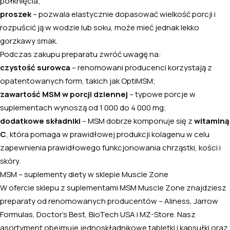
połknięcia;
proszek
– pozwala elastycznie dopasować wielkość porcji i
rozpuścić ją w wodzie lub soku, może mieć jednak lekko
gorzkawy smak.
Podczas zakupu preparatu zwróć uwagę na:
czystość surowca
– renomowani producenci korzystają z
opatentowanych form, takich jak OptiMSM;
zawartość MSM w porcji dziennej
– typowe porcje w
suplementach wynoszą od 1 000 do 4 000 mg;
dodatkowe składniki
– MSM dobrze komponuje się z
witaminą
C
, która pomaga w prawidłowej produkcji kolagenu w celu
zapewnienia prawidłowego funkcjonowania chrząstki, kości i
skóry.
MSM – suplementy diety w sklepie Muscle Zone
W ofercie sklepu z suplementami MSM Muscle Zone znajdziesz
preparaty od renomowanych producentów – Aliness, Jarrow
Formulas, Doctor’s Best, BioTech USA i
MZ-Store
. Nasz
asortyment obejmuje jednoskładnikowe tabletki i kapsułki oraz