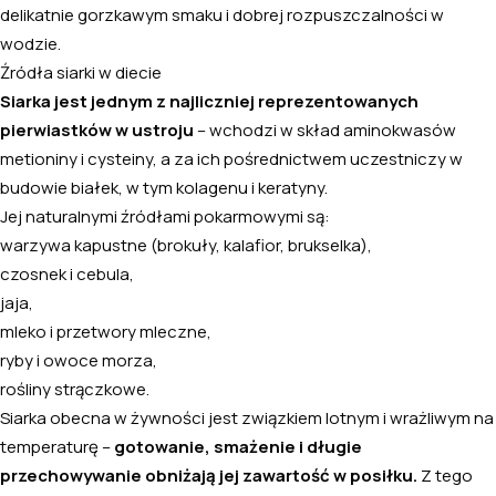
delikatnie gorzkawym smaku i dobrej rozpuszczalności w
wodzie.
Źródła siarki w diecie
Siarka jest jednym z najliczniej reprezentowanych
pierwiastków w ustroju
– wchodzi w skład aminokwasów
metioniny i cysteiny, a za ich pośrednictwem uczestniczy w
budowie białek, w tym kolagenu i keratyny.
Jej naturalnymi źródłami pokarmowymi są:
warzywa kapustne (brokuły, kalafior, brukselka),
czosnek i cebula,
jaja,
mleko i przetwory mleczne,
ryby i owoce morza,
rośliny strączkowe.
Siarka obecna w żywności jest związkiem lotnym i wrażliwym na
temperaturę –
gotowanie, smażenie i długie
przechowywanie obniżają jej zawartość w posiłku.
Z tego