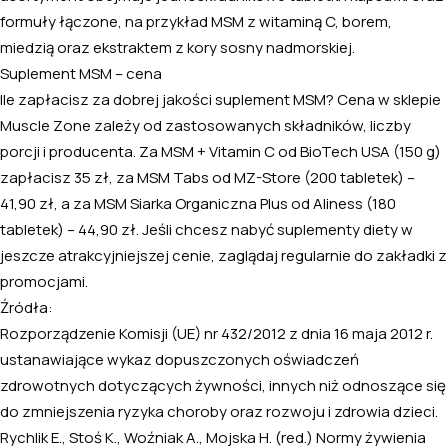
formuły łączone, na przykład MSM z witaminą C, borem,
miedzią oraz ekstraktem z kory sosny nadmorskiej.
Suplement MSM – cena
Ile zapłacisz za dobrej jakości suplement MSM? Cena w sklepie
Muscle Zone zależy od zastosowanych składników, liczby
porcji i producenta. Za MSM + Vitamin C od BioTech USA (150 g)
zapłacisz 35 zł, za MSM Tabs od MZ-Store (200 tabletek) –
41,90 zł, a za MSM Siarka Organiczna Plus od Aliness (180
tabletek) – 44,90 zł. Jeśli chcesz nabyć suplementy diety w
jeszcze atrakcyjniejszej cenie, zaglądaj regularnie do zakładki z
promocjami.
Źródła:
Rozporządzenie Komisji (UE) nr 432/2012 z dnia 16 maja 2012 r.
ustanawiające wykaz dopuszczonych oświadczeń
zdrowotnych dotyczących żywności, innych niż odnoszące się
do zmniejszenia ryzyka choroby oraz rozwoju i zdrowia dzieci.
Rychlik E., Stoś K., Woźniak A., Mojska H. (red.) Normy żywienia