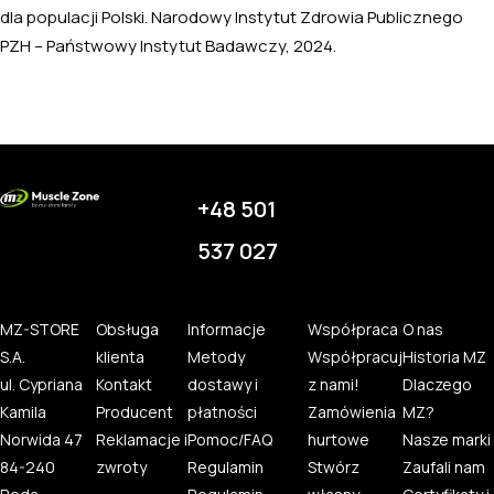
dla populacji Polski. Narodowy Instytut Zdrowia Publicznego
PZH – Państwowy Instytut Badawczy, 2024.
+48 501
537 027
MZ-STORE
Obsługa
Informacje
Współpraca
O nas
S.A.
klienta
Metody
Współpracuj
Historia MZ
ul. Cypriana
Kontakt
dostawy i
z nami!
Dlaczego
Kamila
Producent
płatności
Zamówienia
MZ?
Norwida 47
Reklamacje i
Pomoc/FAQ
hurtowe
Nasze marki
84-240
zwroty
Regulamin
Stwórz
Zaufali nam