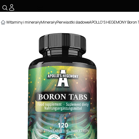
☰
Witaminy i minerały
Minerały
Pierwiastki śladowe
APOLLO'S HEGEMONY Boron Ta