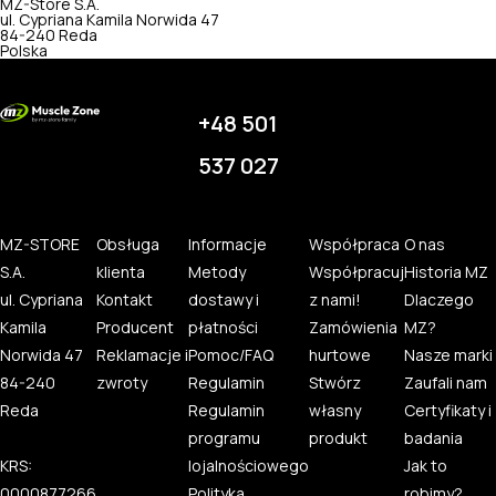
MZ-Store S.A.
ul. Cypriana Kamila Norwida 47
84-240 Reda
Polska
+48 501
537 027
MZ-STORE
Obsługa
Informacje
Współpraca
O nas
S.A.
klienta
Metody
Współpracuj
Historia MZ
ul. Cypriana
Kontakt
dostawy i
z nami!
Dlaczego
Kamila
Producent
płatności
Zamówienia
MZ?
Norwida 47
Reklamacje i
Pomoc/FAQ
hurtowe
Nasze marki
84-240
zwroty
Regulamin
Stwórz
Zaufali nam
Reda
Regulamin
własny
Certyfikaty i
programu
produkt
badania
KRS:
lojalnościowego
Jak to
0000877266
Polityka
robimy?