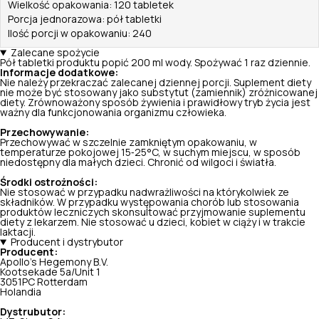
Wielkość opakowania: 120 tabletek
Porcja jednorazowa: pół tabletki
Ilość porcji w opakowaniu: 240
Zalecane spożycie
Pół tabletki produktu popić 200 ml wody. Spożywać 1 raz dziennie.
Informacje dodatkowe:
Nie należy przekraczać zalecanej dziennej porcji. Suplement diety
nie może być stosowany jako substytut (zamiennik) zróżnicowanej
diety. Zrównoważony sposób żywienia i prawidłowy tryb życia jest
ważny dla funkcjonowania organizmu człowieka.
Przechowywanie:
Przechowywać w szczelnie zamkniętym opakowaniu, w
temperaturze pokojowej 15‑25°C, w suchym miejscu, w sposób
niedostępny dla małych dzieci. Chronić od wilgoci i światła.
Środki ostrożności:
Nie stosować w przypadku nadwrażliwości na którykolwiek ze
składników. W przypadku występowania chorób lub stosowania
produktów leczniczych skonsultować przyjmowanie suplementu
diety z lekarzem. Nie stosować u dzieci, kobiet w ciąży i w trakcie
laktacji.
Producent i dystrybutor
Producent:
Apollo's Hegemony B.V.
Kootsekade 5a/Unit 1
3051PC Rotterdam
Holandia
Dystrubutor: