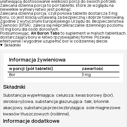
ułatwiającą dostosowanie wielkości porcji do swoich potrzeb.
Zalecana dzienna porcja to pół tabletki, które ze względu na
niewielkie wymiary łatwo jest połknąć.
Zalecana dzienna porcja, czyli połowa tabletki dostarcza 3 mg
boru, co jest ilością uznawaną za bezpieczną i dobrze tolerowaną.
Zgodnie z wytycznymi Europejskiego Urzędu ds. Bezpieczeństwa
Żywności (EFSA), zaleca się nieprzekraczanie dziennego poziomu
10 mg boru dla osób dorosłych.
Podsumowując,
AH Boron Tabs
to suplement w małych tabletkach,
dostarczający boru w łatwo rpzyswajalnej formie. Pozwala
efektywnie i wygodnie uzupełnić bor w codziennej diecie.
Składniki
Informacja żywieniowa
w porcji (pół tabletki)
zawartość
Bor
3 mg
Składniki
Substancja wypełniająca: celuloza; kwas borowy (bor),
skrobia ryżowa, substancja glazurująca: talk; błonnik
akacjowy, substancja przeciwzbrylająca: sole magnezowe
kwasów tłuszczowych (roślinne).
Informacje dodatkowe