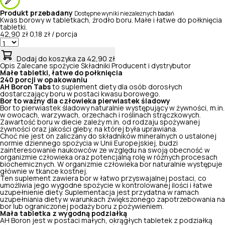
Produkt przebadany
Dostępne wyniki niezależnych badań
Kwas borowy w tabletkach, źrodło boru. Małe i łatwe do połknięcia
tabletki.
42,90 zł
0,18 zł / porcja
Dodaj do koszyka
za 42,90 zł
Opis
Zalecane spożycie
Składniki
Producent i dystrybutor
Małe tabletki, łatwe do połknięcia
240 porcji w opakowaniu
AH Boron Tabs
to suplement diety dla osób dorosłych
dostarczający boru w postaci kwasu borowego.
Bor to ważny dla człowieka pierwiastek śladowy
Bor to pierwiastek śladowy naturalnie występujący w żywności, m.in.
w owocach, warzywach, orzechach i roślinach strączkowych.
Zawartość boru w diecie zależy m.in. od rodzaju spożywanej
żywności oraz jakości gleby, na której była uprawiana.
Choć nie jest on zaliczany do składników mineralnych o ustalonej
normie dziennego spożycia w Unii Europejskiej, budzi
zainteresowanie naukowców ze względu na swoją obecność w
organizmie człowieka oraz potencjalną rolę w różnych procesach
biochemicznych. W organizmie człowieka bor naturalnie występuje
głównie w tkance kostnej.
Ten suplement zawiera bor w łatwo przyswajalnej postaci, co
umożliwia jego wygodne spożycie w kontrolowanej ilości i łatwe
uzupełnienie diety. Suplementacja jest przydatna w ramach
uzupełniania diety w warunkach zwiększonego zapotrzebowania na
bor lub ograniczonej podaży boru z pożywieniem.
Mała tabletka z wygodną podziałką
AH Boron jest w postaci małych, okrągłych tabletek z podziałką