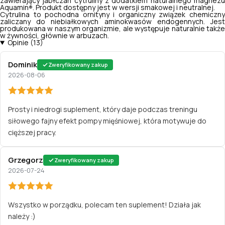
zawierający jabłczan cytruliny z dodatkiem naturalnego magnezu
Aquamin
. Produkt dostępny jest w wersji smakowej i neutralnej.
®
Cytrulina to pochodna ornityny i organiczny związek chemiczny
zaliczany do niebiałkowych aminokwasów endogennych. Jest
produkowana w naszym organizmie, ale występuje naturalnie także
w żywności, głównie w arbuzach.
Opinie (13)
Dominik
Zweryfikowany zakup
2026-08-06
Prosty i niedrogi suplement, który daje podczas treningu
siłowego fajny efekt pompy mięśniowej, która motywuje do
cięższej pracy.
Grzegorz
Zweryfikowany zakup
2026-07-24
Wszystko w porządku, polecam ten suplement! Działa jak
należy :)