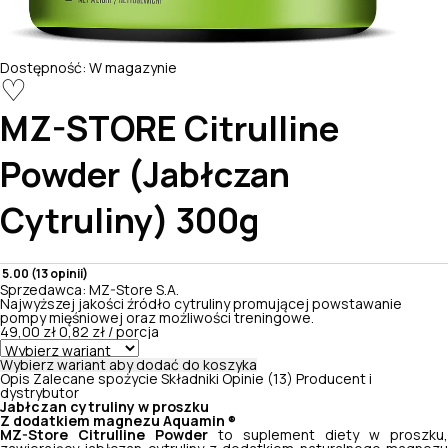
Dostępność:
W magazynie
♡
MZ-STORE
Citrulline
Powder (Jabłczan
Cytruliny) 300g
5.00 (13 opinii)
Sprzedawca:
MZ-Store S.A.
Najwyższej jakości źródło cytruliny promującej powstawanie
pompy mięśniowej oraz możliwości treningowe.
49,00 zł
0,82 zł / porcja
Wybierz wariant aby dodać do koszyka
Opis
Zalecane spożycie
Składniki
Opinie (13)
Producent i
dystrybutor
Jabłczan cytruliny w proszku
Z dodatkiem magnezu Aquamin
®
MZ-Store Citrulline Powder
to suplement diety w proszku,