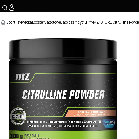
☰
Sport i sylwetka
Boostery azotowe
Jabłczan cytruliny
MZ-STORE Citrulline Powd