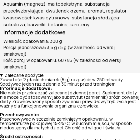
Aquamin (magnez), maltodekstryna, substancja
przeciwzbrylająca: dwutlenek krzemu, aromat, regulator
kwasowości: kwas cytrynowy; substancja słodząca:
sukraloza; barwniki: betanina, karoteny.
Informacje dodatkowe
Wielkość opakowania: 300 g
Porcja jednorazowa: 3,5 g / 5 g (w zależności od wersji
smakowej)
Ilość porcji w opakowaniu: 60 / 85 (w zależności od wersji
smakowej)
Zalecane spożycie
Zawartość 2 płaskich miarek (5 g) rozpuścić w 250 ml wody.
Spożywać jeden raz dziennie 30 minut przed treningiem.
Informacje dodatkowe:
Nie należy przekraczać zalecanej dziennej porcji. Suplement diety
nie może być stosowany jako substytut (zamiennik) zróżnicowanej
diety. Zrównoważony sposób żywienia i prawidłowy tryb życia jest
ważny dla funkcjonowania organizmu człowieka.
Przechowywanie:
Przechowywać w szczelnie zamkniętym opakowaniu, w
temperaturze pokojowej 15‑25°C, w suchym miejscu, w sposób
niedostępny dla małych dzieci. Chronić od wilgoci i światła.
Środki ostrożności: