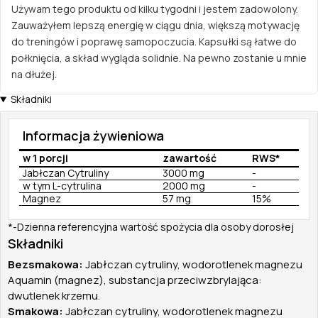
Używam tego produktu od kilku tygodni i jestem zadowolony.
Zauważyłem lepszą energię w ciągu dnia, większą motywację
do treningów i poprawę samopoczucia. Kapsułki są łatwe do
połknięcia, a skład wygląda solidnie. Na pewno zostanie u mnie
na dłużej.
Składniki
Informacja żywieniowa
w 1 porcji
zawartość
RWS*
Jabłczan Cytruliny
3000 mg
-
w tym L-cytrulina
2000 mg
-
Magnez
57 mg
15%
*-Dzienna referencyjna wartość spożycia dla osoby dorosłej
Składniki
Bezsmakowa:
Jabłczan cytruliny, wodorotlenek magnezu
Aquamin (magnez), substancja przeciwzbrylająca:
dwutlenek krzemu.
Smakowa:
Jabłczan cytruliny, wodorotlenek magnezu