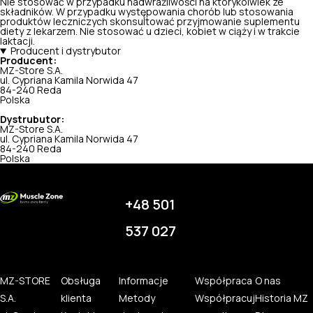
Nie stosować w przypadku nadwrażliwości na którykolwiek ze
składników. W przypadku występowania chorób lub stosowania
produktów leczniczych skonsultować przyjmowanie suplementu
diety z lekarzem. Nie stosować u dzieci, kobiet w ciąży i w trakcie
laktacji.
Producent i dystrybutor
Producent:
MZ-Store S.A.
ul. Cypriana Kamila Norwida 47
84-240 Reda
Polska
Dystrubutor:
MZ-Store S.A.
ul. Cypriana Kamila Norwida 47
84-240 Reda
Polska
+48 501
537 027
MZ-STORE
Obsługa
Informacje
Współpraca
O nas
S.A.
klienta
Metody
Współpracuj
Historia MZ